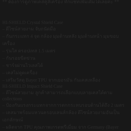
** ต้องการดูภาพเคสคู่สีเครื่อง ทักแชทเพิ่มเติมได้เลยค่ะ **
HI-SHIELD Crystal Shield Case
– ดีไซน์สวยงาม จับถนัดมือ
– กันกระแทก 4 จุด กล้อง มุมด้านหลัง มุมด้านหน้า มุมขอบ
เครื่อง
– รุ่นใส ดรอปเทส 1.5 เมตร
– กันรอยขีดข่วน
– ชาร์จผ่านไวเลสได้
– เคสไม่ดูดเครื่อง
– เสริมวัสดุ Bayer TPU จากเยอรมัน กันเคสเหลือง
HI-SHIELD Impact Shield Case
– ดีไซน์สวยงาม ลูกค้าสามารถเลือกแบบลายเคสได้ตาม
collections
– ป้องกันแรงกระแทกจากการตกกระทบรอบด้านได้ถึง 2 เมตร
– เคสมาพร้อมแหวนครอบเลนส์กล้อง ดีไซน์สวยงามอันเป็น
เอกลักษณ์
– ผลิตจาก TPU คุณภาพเกรดพรีเมี่ยม จาก Germany (Bayer