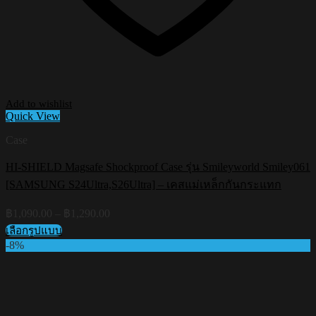
Add to wishlist
Quick View
Case
HI-SHIELD Magsafe Shockproof Case รุ่น Smileyworld Smiley061
[SAMSUNG S24Ultra,S26Ultra] – เคสแม่เหล็กกันกระแทก
Price
฿
1,090.00
–
฿
1,290.00
range:
เลือกรูปแบบ
฿1,090.00
This
-8%
through
product
฿1,290.00
has
multiple
variants.
The