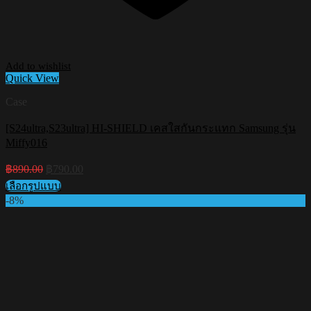
Add to wishlist
Quick View
Case
[S24ultra,S23ultra] HI-SHIELD เคสใสกันกระแทก Samsung รุ่น
Miffy016
Original
Current
฿
890.00
฿
790.00
price
price
เลือกรูปแบบ
was:
is:
This
-8%
฿890.00.
฿790.00.
product
has
multiple
variants.
The
options
may
be