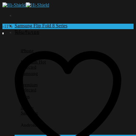
Skip
to
content
Samsung Flip Fold 8 Series
-11%
ฟิล์มกันรอย
iPhone
Premium
Selected
Samsung
Premium
Selected
Lens
iPhone
Samsung
Android อื่นๆ