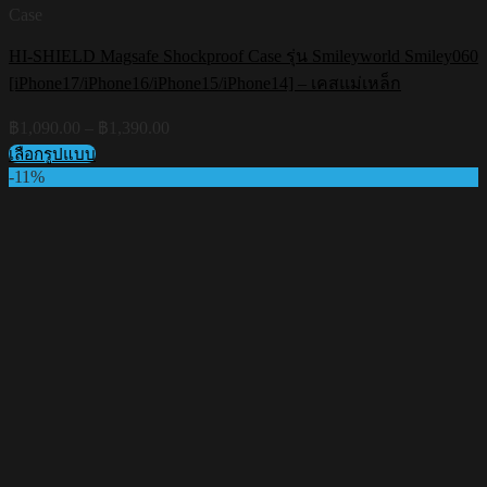
Case
HI-SHIELD Magsafe Shockproof Case รุ่น Smileyworld Smiley060
[iPhone17/iPhone16/iPhone15/iPhone14] – เคสแม่เหล็ก
Price
฿
1,090.00
–
฿
1,390.00
range:
เลือกรูปแบบ
฿1,090.00
This
-11%
through
product
฿1,390.00
has
multiple
variants.
The
options
may
be
chosen
on
the
product
page