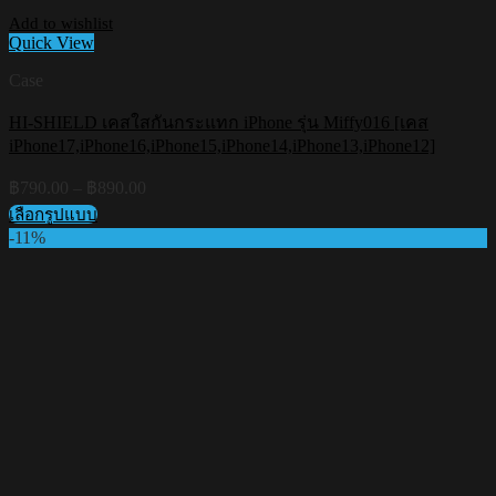
Add to wishlist
Quick View
Case
HI-SHIELD เคสใสกันกระแทก iPhone รุ่น Miffy016 [เคส
iPhone17,iPhone16,iPhone15,iPhone14,iPhone13,iPhone12]
Price
฿
790.00
–
฿
890.00
range:
เลือกรูปแบบ
฿790.00
This
-11%
through
product
฿890.00
has
multiple
variants.
The
options
may
be
chosen
on
the
product
page