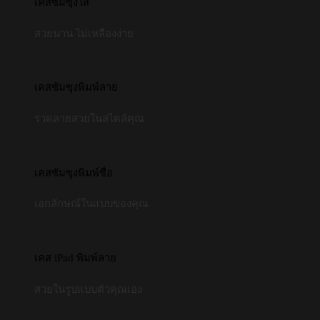
เคสซัมซุงใส
สวยนาน ไม่เหลืองง่าย
เคสซัมซุงพิมพ์ลาย
รวดลายสวยในสไตล์คุณ
เคสซัมซุงพิมพ์ชื่อ
เอกลักษณ์ในแบบของคุณ
เคส iPad พิมพ์ลาย
สวยในรูปแบบตัวคุณเอง