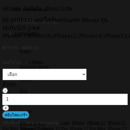
หน้าหลัก
/
รุ่นมือถือ
/
iPhone 15 Plus
เคส iPad Absolute
HI-SHIELD เคสใสกันกระแทก iPhone รุ่น
ปกป้องเครื่อง แข็งแรงสูง
Miffy025 [เคส
อุปกรณ์เสริม
iPhone17,iPhone16,iPhone15,iPhone14,iPhone13,
Price
฿
790.00
–
฿
890.00
Watch
range:
฿790.00
Apple Watch
เคสใส iphone
through
Samsung Watch
฿890.00
Tablets
ล้างค่า
จำนวน
iPad
Samsung Tab
HI-
Huawei
SHIELD
เคส
Boxset
หยิบใส่ตะกร้า
ใส
รหัสสินค้า:
ไม่ระบุ
หมวดหมู่:
Case
,
iPhone
,
iPhone 11
,
iPhone 11
กัน
iPhone Boxset
Pro Max
,
iPhone 12
,
iPhone 12 Pro
,
iPhone 12 Pro Max
,
iPhone 13
,
Samsung Boxset