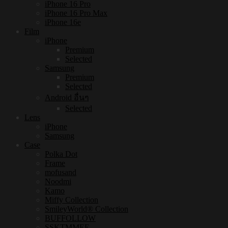
iPhone 16 Pro
iPhone 16 Pro Max
iPhone 16e
Film
iPhone
Premium
Selected
Samsung
Premium
Selected
Android อื่นๆ
Selected
Lens
iPhone
Samsung
Case
Polka Dot
Frame
mofusand
Noodmi
Kamo
Miffy Collection
SmileyWorld® Collection
BUFFOLLOW
SSKTMMEE