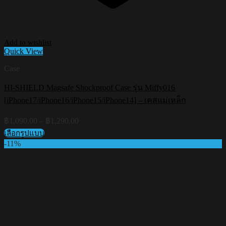
Add to wishlist
Quick View
Case
HI-SHIELD Magsafe Shockproof Case รุ่น Miffy016
[iPhone17/iPhone16/iPhone15/iPhone14] – เคสแม่เหล็ก
Price
฿
1,090.00
–
฿
1,290.00
range:
เลือกรูปแบบ
฿1,090.00
This
-11%
through
product
฿1,290.00
has
multiple
variants.
The
options
may
be
chosen