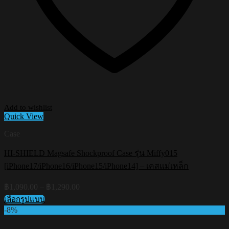
Add to wishlist
Quick View
Case
HI-SHIELD Magsafe Shockproof Case รุ่น Miffy015
[iPhone17/iPhone16/iPhone15/iPhone14] – เคสแม่เหล็ก
Price
฿
1,090.00
–
฿
1,290.00
range:
เลือกรูปแบบ
฿1,090.00
This
-8%
through
product
฿1,290.00
has