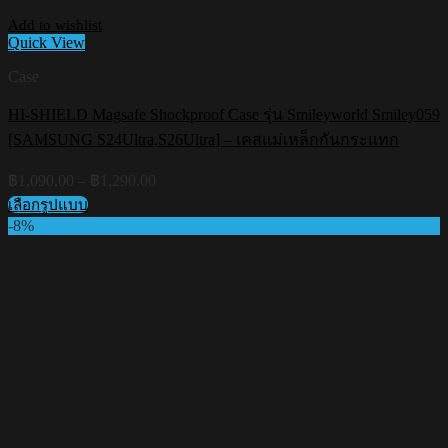
Add to wishlist
Quick View
Case
HI-SHIELD Magsafe Shockproof Case รุ่น Smileyworld Smiley059
[SAMSUNG S24Ultra,S26Ultra] – เคสแม่เหล็กกันกระแทก
Price
฿
1,090.00
–
฿
1,290.00
range:
เลือกรูปแบบ
฿1,090.00
This
-8%
through
product
฿1,290.00
has
multiple
variants.
The
options
may
be
chosen
on
the
product