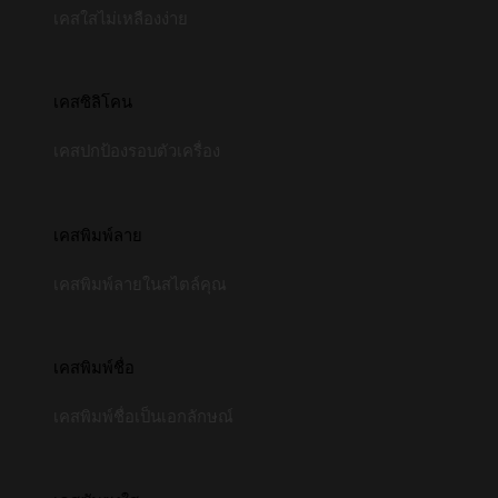
เคสใสไม่เหลืองง่าย
เคสซิลิโคน
เคสปกป้องรอบตัวเครื่อง
เคสพิมพ์ลาย
เคสพิมพ์ลายในสไตล์คุณ
เคสพิมพ์ชื่อ
เคสพิมพ์ชื่อเป็นเอกลักษณ์