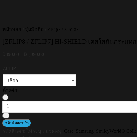
หน้าหลัก
/
รุ่นมือถือ
/
ZFlip7 / ZFold7
[ZFLIP8 / ZFLIP7] HI-SHIELD เคสใสกันกระแทก S
Price
฿
890.00
–
฿
1,090.00
range:
฿890.00
ZFLIP
through
฿1,090.00
ล้างค่า
จำนวน
[ZFLIP8
/
ZFLIP7]
HI-
หยิบใส่ตะกร้า
SHIELD
รหัสสินค้า:
ไม่ระบุ
หมวดหมู่:
Case
,
Samsung
,
SmileyWorld® Colle
เคส