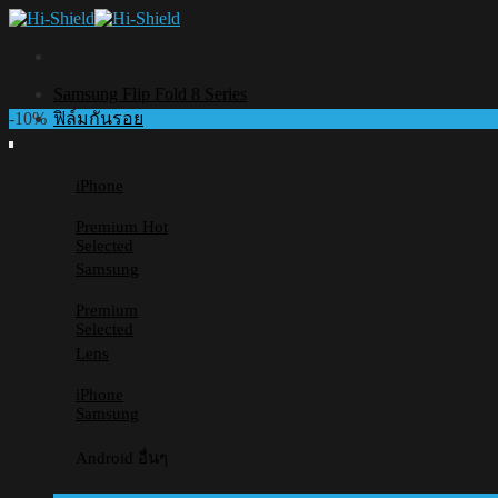
Skip
to
content
Samsung Flip Fold 8 Series
-10%
ฟิล์มกันรอย
iPhone
Premium
Selected
Samsung
Premium
Selected
Lens
iPhone
Samsung
Android อื่นๆ