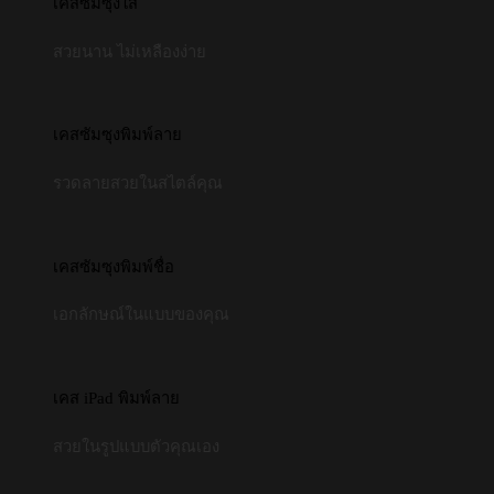
เคสซัมซุงใส
สวยนาน ไม่เหลืองง่าย
เคสซัมซุงพิมพ์ลาย
รวดลายสวยในสไตล์คุณ
เคสซัมซุงพิมพ์ชื่อ
เอกลักษณ์ในแบบของคุณ
เคส iPad พิมพ์ลาย
สวยในรูปแบบตัวคุณเอง