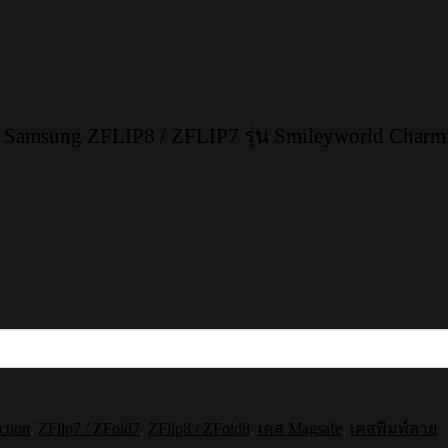
amsung ZFLIP8 / ZFLIP7 รุ่น Smileyworld Char
ction
,
ZFlip7 / ZFold7
,
ZFlip8 / ZFold8
,
เคส Magsafe
,
เคสพิมพ์ลาย