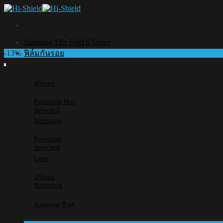
Skip
to
content
Samsung Flip Fold 8 Series
-13%
ฟิล์มกันรอย
iPhone
Premium
Selected
Samsung
Premium
Selected
Lens
iPhone
Samsung
Android อื่นๆ