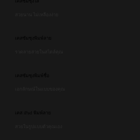
เคสซัมซุงใส
สวยนาน ไม่เหลืองง่าย
เคสซัมซุงพิมพ์ลาย
รวดลายสวยในสไตล์คุณ
เคสซัมซุงพิมพ์ชื่อ
เอกลักษณ์ในแบบของคุณ
เคส iPad พิมพ์ลาย
สวยในรูปแบบตัวคุณเอง