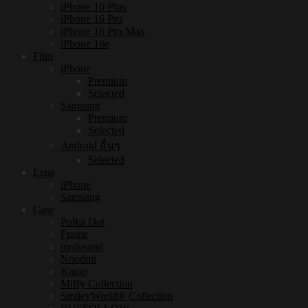
iPhone 16 Plus
iPhone 16 Pro
iPhone 16 Pro Max
iPhone 16e
Film
iPhone
Premium
Selected
Samsung
Premium
Selected
Android อื่นๆ
Selected
Lens
iPhone
Samsung
Case
Polka Dot
Frame
mofusand
Noodmi
Kamo
Miffy Collection
SmileyWorld® Collection