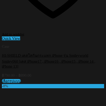
Add to wishlist
Quick View
Case
HI-SHIELD เคสใสกันกระแทก iPhone รุ่น Smileyworld
Smiley060 [เคส iPhone17 , iPhone16 , iPhone15 , iPhone 14 ,
iPhone 13]
Price
฿
790.00
–
฿
890.00
range:
เลือกรูปแบบ
฿790.00
This
-8%
through
product
฿890.00
has
multiple
variants.