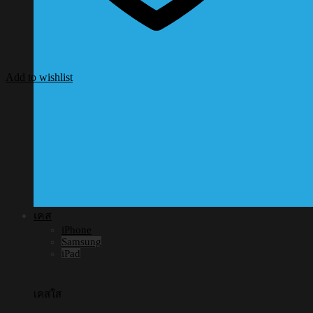
Add to wishlist
เคส
iPhone
Samsung
iPad
เคสใส