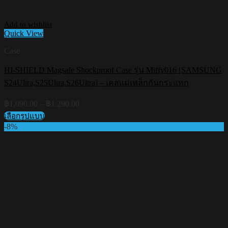
Add to wishlist
Quick View
Case
HI-SHIELD Magsafe Shockproof Case รุ่น Miffy016 [SAMSUNG
S24Ultra,S25Ultra,S26Ultra] – เคสแม่เหล็กกันกระแทก
Price
฿
1,090.00
–
฿
1,290.00
range:
เลือกรูปแบบ
฿1,090.00
This
-8%
through
product
฿1,290.00
has
multiple
variants.
The
options
may
be
chosen
on
the