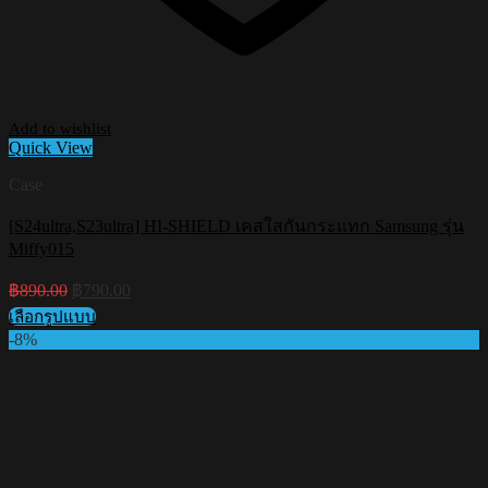
Add to wishlist
Quick View
Case
[S24ultra,S23ultra] HI-SHIELD เคสใสกันกระแทก Samsung รุ่น
Miffy015
Original
Current
฿
890.00
฿
790.00
price
price
เลือกรูปแบบ
was:
is:
This
-8%
฿890.00.
฿790.00.
product
has
multiple
variants.
The
options
may