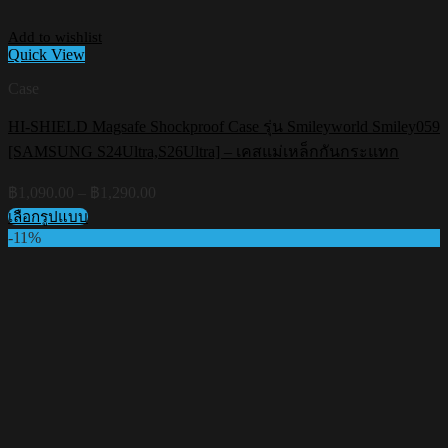
Add to wishlist
Quick View
Case
HI-SHIELD Magsafe Shockproof Case รุ่น Smileyworld Smiley059
[SAMSUNG S24Ultra,S26Ultra] – เคสแม่เหล็กกันกระแทก
Price
฿
1,090.00
–
฿
1,290.00
range:
เลือกรูปแบบ
฿1,090.00
This
-11%
through
product
฿1,290.00
has
multiple
variants.
The
options
may
be
chosen
on
the