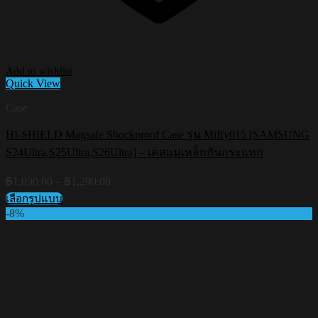
Add to wishlist
Quick View
Case
HI-SHIELD Magsafe Shockproof Case รุ่น Miffy015 [SAMSUNG
S24Ultra,S25Ultra,S26Ultra] – เคสแม่เหล็กกันกระแทก
Price
฿
1,090.00
–
฿
1,290.00
range:
เลือกรูปแบบ
฿1,090.00
This
-8%
through
product
฿1,290.00
has
multiple
variants.
The
options
may
be