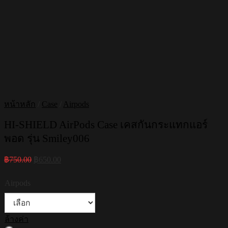
หน้าหลัก
/
Case
/
Airpods
HI-SHIELD AirPods Case เคสกันกระแทกแอร์
พอด รุ่น Smiley006
Original
Current
฿
750.00
฿
650.00
price
price
was:
is:
Airpods
฿750.00.
฿650.00.
ล้างค่า