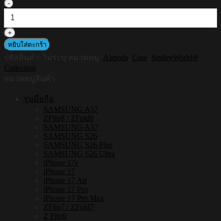
จำนวน
HI-
SHIELD
AirPods
Case
หยิบใส่ตะกร้า
เคส
รหัสสินค้า:
ไม่ระบุ
หมวดหมู่:
Airpods
,
Case
,
SmileyWorld®
กัน
Collection
กระแทก
หมวดหมู่สินค้า
แอร์
รุ่นมือถือ
พอด
SAMSUNG A57
รุ่น
ZFlip8 / ZFold8
Smiley006
SAMSUNG A37
ชิ้น
SAMSUNG S26
SAMSUNG S26 Plus
SAMSUNG S26 Ultra
iPhone 17e
iPhone 17
iPhone 17 Air
iPhone 17 Pro
iPhone 17 Pro Max
ZFlip7 / ZFold7
Z Flip6