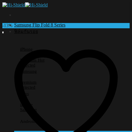
Skip
to
content
Samsung Flip Fold 8 Series
-13%
ฟิล์มกันรอย
iPhone
Premium
Selected
Samsung
Premium
Selected
Lens
iPhone
Samsung
Android อื่นๆ