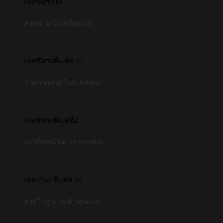
เคสซัมซุงใส
สวยนาน ไม่เหลืองง่าย
เคสซัมซุงพิมพ์ลาย
รวดลายสวยในสไตล์คุณ
เคสซัมซุงพิมพ์ชื่อ
เอกลักษณ์ในแบบของคุณ
เคส iPad พิมพ์ลาย
สวยในรูปแบบตัวคุณเอง