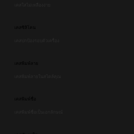
เคสใสไม่เหลืองง่าย
เคสซิลิโคน
เคสปกป้องรอบตัวเครื่อง
เคสพิมพ์ลาย
เคสพิมพ์ลายในสไตล์คุณ
เคสพิมพ์ชื่อ
เคสพิมพ์ชื่อเป็นเอกลักษณ์