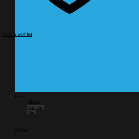
Add to wishlist
เคส
iPhone
Samsung
iPad
เคสใส