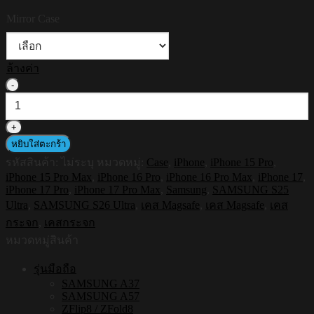
฿1,090.00
Mirror Case
ล้างค่า
จำนวน
HI-
SHIELD
Magnetic
Mirror
หยิบใส่ตะกร้า
Case
รหัสสินค้า:
ไม่ระบุ
หมวดหมู่:
Case
,
iPhone
,
iPhone 15 Pro
,
-
iPhone 15 Pro Max
,
iPhone 16 Pro
,
iPhone 16 Pro Max
,
iPhone 17
,
เคส
iPhone 17 Pro
,
iPhone 17 Pro Max
,
Samsung
,
SAMSUNG S25
แม่
Ultra
,
SAMSUNG S26 Ultra
,
เคส Magsafe
,
เคส Magsafe
,
เคส
เหล็ก
กระจก
,
เคสกระจก
กระจกเงา
หมวดหมู่สินค้า
กัน
กระแทก
รุ่นมือถือ
[iPhone15Pro
SAMSUNG A37
/
SAMSUNG A57
15ProMax
ZFlip8 / ZFold8