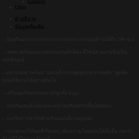
Samsung
Other
คำอธิบาย
ข้อมูลเพิ่มเติม
– ป้องกันแรงกระแทกจากการตกกระทบรอบด้านได้ถึง 300 ซ.ม
– เคสมาพร้อมแหวนครอบเลนส์กล้อง ดีไซน์สวยงามอันเป็น
เอกลักษณ์
– ออกแบบมาพร้อม “แม่เหล็กแรงดูดสูงและทรงพลัง” ดูดติด
แน่นใช้งานได้อย่างมั่นใจ
– เสริมมุมกันกระแทก ยกสูงทั้ง 4 มุม
– ป้องกันเลนส์กล้องและหน้าจอสัมผัสกับพื้นโดยตรง
– รองรับการชาร์จสำหรับแม่เหล็ก magnetic
– กระจกเงาให้ลุคที่เรียบหรู เพิ่มความโดดเด่นให้มือถือ เหมาะ
กับผู้ที่ใส่ใจภาพลักษณ์