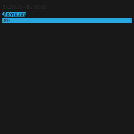
Price
฿
1,290.00
–
฿
1,390.00
range:
เลือกรูปแบบ
฿1,290.00
This
-8%
through
product
฿1,390.00
has
multiple
variants.
The
options
may
be
chosen
on
the
product
page