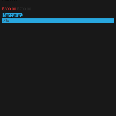
Original
Current
฿
890.00
฿
790.00
price
price
เลือกรูปแบบ
was:
is:
This
-8%
฿890.00.
฿790.00.
product
has
multiple
variants.
The
options
may
be
chosen
on
the
product
page