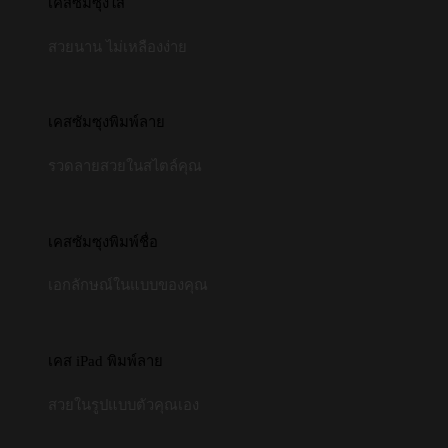
เคสซัมซุงใส
สวยนาน ไม่เหลืองง่าย
เคสซัมซุงพิมพ์ลาย
รวดลายสวยในสไตล์คุณ
เคสซัมซุงพิมพ์ชื่อ
เอกลักษณ์ในแบบของคุณ
เคส iPad พิมพ์ลาย
สวยในรูปแบบตัวคุณเอง