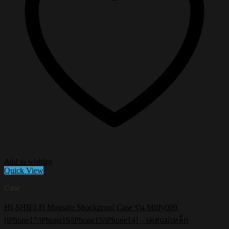
Add to wishlist
Quick View
Case
HI-SHIELD Magsafe Shockproof Case รุ่น Miffy009
[iPhone17/iPhone16/iPhone15/iPhone14] – เคสแม่เหล็ก