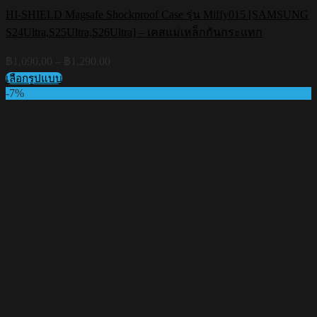
HI-SHIELD Magsafe Shockproof Case รุ่น Miffy015 [SAMSUNG
S24Ultra,S25Ultra,S26Ultra] – เคสแม่เหล็กกันกระแทก
Price
฿
1,090.00
–
฿
1,290.00
range:
เลือกรูปแบบ
฿1,090.00
This
-7%
through
product
฿1,290.00
has
multiple
variants.
The
options
may
be
chosen
on
the
product
page