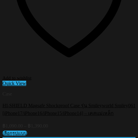
Add to wishlist
Quick View
Case
HI-SHIELD Magsafe Shockproof Case รุ่น Smileyworld Smiley061
[iPhone17/iPhone16/iPhone15/iPhone14] – เคสแม่เหล็ก
Price
฿
1,090.00
–
฿
1,390.00
range:
เลือกรูปแบบ
฿1,090.00