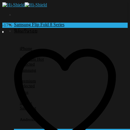
Skip
to
content
Samsung Flip Fold 8 Series
-17%
ฟิล์มกันรอย
iPhone
Premium
Selected
Samsung
Premium
Selected
Lens
iPhone
Samsung
Android อื่นๆ