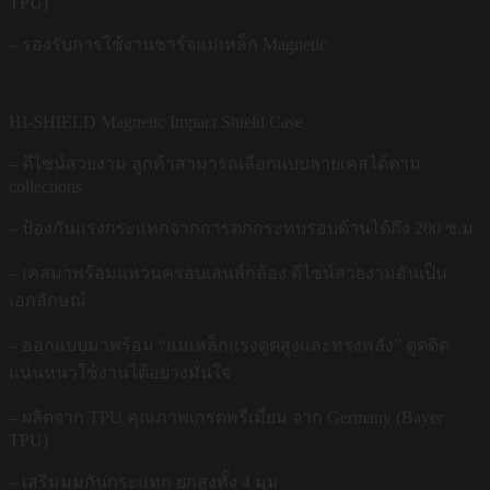
TPU)
– รองรับการใช้งานชาร์จแม่เหล็ก Magnetic
HI-SHIELD Magnetic Impact Shield Case
– ดีไซน์สวยงาม ลูกค้าสามารถเลือกแบบลายเคสได้ตาม
collections
– ป้องกันแรงกระแทกจากการตกกระทบรอบด้านได้ถึง 200 ซ.ม
– เคสมาพร้อมแหวนครอบเลนส์กล้อง ดีไซน์สวยงามอันเป็น
เอกลักษณ์
– ออกแบบมาพร้อม “แม่เหล็กแรงดูดสูงและทรงพลัง” ดูดติด
แน่นหนาใช้งานได้อย่างมั่นใจ
– ผลิตจาก TPU คุณภาพเกรดพรีเมี่ยม จาก Germany (Bayer
TPU)
– เสริมมุมกันกระแทก ยกสูงทั้ง 4 มุม