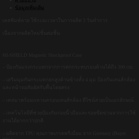
ข้อมูลเพิ่มเติม
เคสพิมพ์ลาย ใช้ระยะเวลาในการผลิต 3 วันทำการ
เนื่องจากผลิตใหม่ชิ้นต่อชิ้น
HI-SHIELD Magnetic Shockproof Case
– ป้องกันแรงกระแทกจากการตกกระทบรอบด้านได้ถึง 300 cm.
– เสริมมุมกันกระแทกยกสูงด้านข้างทั้ง 4 มุม ป้องกันเลนส์กล้อง
และหน้าจอสัมผัสกับพื้นโดยตรง
– เคสมาพร้อมแหวนครอบเลนส์กล้อง ดีไซน์สวยเป็นเอกลักษณ์
– เทคโนโลยีที่ช่วยป้องกันรอยนิ้วมือและรอยขีดข่วนจากการใช้
งานได้ยากกว่าปกติ
– ผลิตจาก TPU คุณภาพเกรดพรีเมี่ยม จาก Germany (Buyer