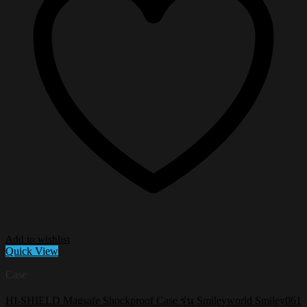
Add to wishlist
Quick View
Case
HI-SHIELD Magsafe Shockproof Case รุ่น Smileyworld Smiley061