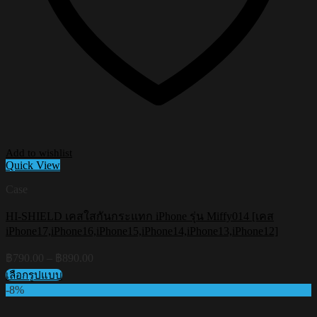
Add to wishlist
Quick View
Case
HI-SHIELD เคสใสกันกระแทก iPhone รุ่น Miffy014 [เคส
iPhone17,iPhone16,iPhone15,iPhone14,iPhone13,iPhone12]
Price
฿
790.00
–
฿
890.00
range:
เลือกรูปแบบ
฿790.00
This
-8%
through
product
฿890.00
has