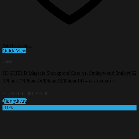
Add to wishlist
Quick View
Case
HI-SHIELD Magsafe Shockproof Case รุ่น Smileyworld Smiley062
[iPhone17/iPhone16/iPhone15/iPhone14] – เคสแม่เหล็ก
Price
฿
1,090.00
–
฿
1,390.00
range:
เลือกรูปแบบ
฿1,090.00
This
-11%
through
product
฿1,390.00
has
multiple
variants.
The