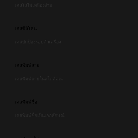
เคสใสไม่เหลืองง่าย
เคสซิลิโคน
เคสปกป้องรอบตัวเครื่อง
เคสพิมพ์ลาย
เคสพิมพ์ลายในสไตล์คุณ
เคสพิมพ์ชื่อ
เคสพิมพ์ชื่อเป็นเอกลักษณ์