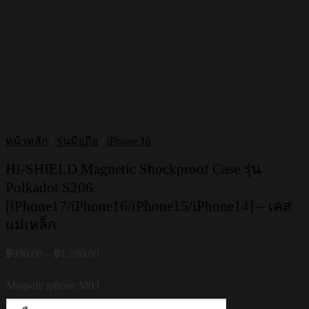
หน้าหลัก
/
รุ่นมือถือ
/
iPhone 16
HI-SHIELD Magnetic Shockproof Case รุ่น
Polkadot S206
[iPhone17/iPhone16/iPhone15/iPhone14] – เคส
แม่เหล็ก
Price
฿
990.00
–
฿
1,190.00
range:
฿990.00
Magsafe iphone M03
through
฿1,190.00