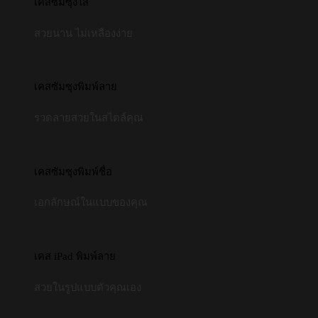
เคสซัมซุงใส
สวยนาน ไม่เหลืองง่าย
เคสซัมซุงพิมพ์ลาย
รวดลายสวยในสไตล์คุณ
เคสซัมซุงพิมพ์ชื่อ
เอกลักษณ์ในแบบของคุณ
เคส iPad พิมพ์ลาย
สวยในรูปแบบตัวคุณเอง