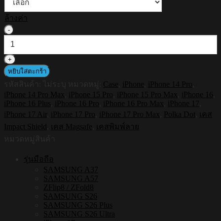
ล้างค่า
จำนวน
HI-
SHIELD
Magnetic
Shockproof
หยิบใส่ตะกร้า
Case
รหัสสินค้า:
ไม่ระบุ
หมวดหมู่:
Case
,
iPhone
,
iPhone 14 Pro
,
รุ่น
iPhone 14 Pro Max
,
iPhone 15 Pro
,
iPhone 15 Pro Max
,
iPhone 16
,
Polkadot
iPhone 16 Plus
,
iPhone 16 Pro
,
iPhone 16 Pro Max
,
iPhone 17
,
S206
iPhone 17 Air
,
iPhone 17 Pro
,
iPhone 17 Pro Max
,
Polka Dot
,
เคส
[iPhone17/iPhone16/iPhone15/iPhone14]
-
Impact Shield
,
เคส Magsafe
,
เคสพิมพ์ลาย
เคส
หมวดหมู่สินค้า
แม่
รุ่นมือถือ
เหล็ก
SAMSUNG A37
ชิ้น
SAMSUNG A57
ZFlip8 / ZFold8
SAMSUNG S26
SAMSUNG S26 Plus
SAMSUNG S26 Ultra