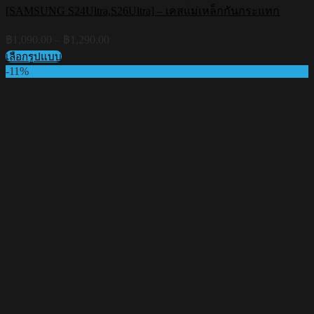
[SAMSUNG S24Ultra,S26Ultra] – เคสแม่เหล็กกันกระแทก
Price
฿
1,090.00
–
฿
1,290.00
range:
เลือกรูปแบบ
฿1,090.00
This
-11%
through
product
฿1,290.00
has
multiple
variants.
The
options
may
be
chosen
on
the
product
page