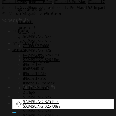
iPhone 16 Plus
,
iPhone 16 Pro
,
iPhone 16 Pro Max
,
iPhone 17
,
[iPhone17/iPhone16/iPhone15/iPhone14]
iPhone 17 Air
,
iPhone 17 Pro
,
iPhone 17 Pro Max
,
เคส Impact
-
อุปกรณ์เสริมอื่นๆ
เคส
Shield
,
เคส Magsafe
,
เคสพิมพ์ลาย
แม่
หมวดหมู่สินค้า
สายชาร์จ
เหล็ก
อแดปเตอร์
รุ่นมือถือ
กัน
Mono Stick
SAMSUNG A37
Air Tag
กระแทก
SAMSUNG A57
การรับประกัน
ZFlip8 / ZFold8
ชิ้น
เพิ่มเติม
SAMSUNG S26
SAMSUNG S26 Plus
บทความ/รีวิว
SAMSUNG S26 Ultra
ตัวแทนจำหน่าย
iPhone 17e
สินค้าทั้งหมด
iPhone 17
iPhone 17 Air
iPhone 17 Pro
iPhone 17 Pro Max
ไม่มีสินค้าในตะกร้า
ZFlip7 / ZFold7
Z Flip6
SAMSUNG S25
SAMSUNG S25 Plus
ค้นหา:
SAMSUNG S25 Ultra
SAMSUNG S24
SAMSUNG S24 Plus