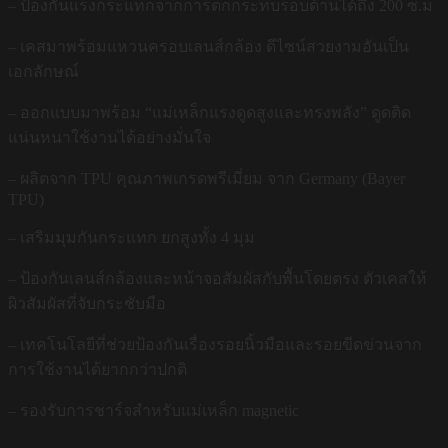
– ป้องกันแรงกระแทกจากการตกกระทบรอบด้านได้ถึง 200 ซ.ม
– เคสมาพร้อมแหวนครอบเลนส์กล้อง ดีไซน์สวยงามอันเป็น
เอกลักษณ์
– ออกแบบมาพร้อม “แม่เหล็กแรงดูดสูงและทรงพลัง” ดูดติด
แน่นหนาใช้งานได้อย่างมั่นใจ
– ผลิตจาก TPU คุณภาพเกรดพรีเมี่ยม จาก Germany (Bayer
TPU)
– เสริมมุมกันกระแทก ยกสูงทั้ง 4 มุม
– ป้องกันเลนส์กล้องและหน้าจอสัมผัสกับพื้นโดยตรง ตัวเคสให้
ผิวสัมผัสที่จับกระชับมือ
– เทคโนโลยีที่ช่วยป้องกันเรื่องรอยนิ้วมือและรอยขีดข่วนจาก
การใช้งานได้ยากกว่าปกติ
– รองรับการชาร์จสำหรับแม่เหล็ก magnetic