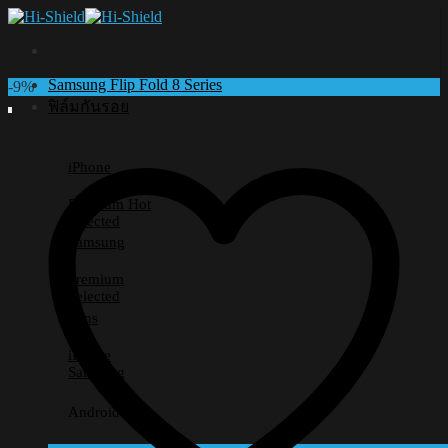
Skip
to
content
Samsung Flip Fold 8 Series
-9%
ฟิล์มกันรอย
iPhone
Premium
Selected
Samsung
Premium
Selected
Lens
iPhone
Samsung
Android อื่นๆ