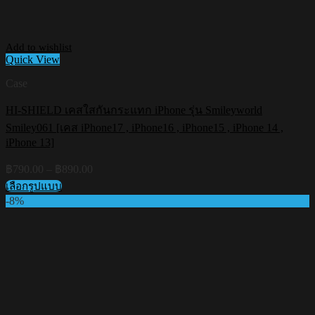
Add to wishlist
Quick View
Case
HI-SHIELD เคสใสกันกระแทก iPhone รุ่น Smileyworld
Smiley061 [เคส iPhone17 , iPhone16 , iPhone15 , iPhone 14 ,
iPhone 13]
Price
฿
790.00
–
฿
890.00
range:
เลือกรูปแบบ
฿790.00
This
-8%
through
product
฿890.00
has
multiple
variants.
The
options
may
be
chosen