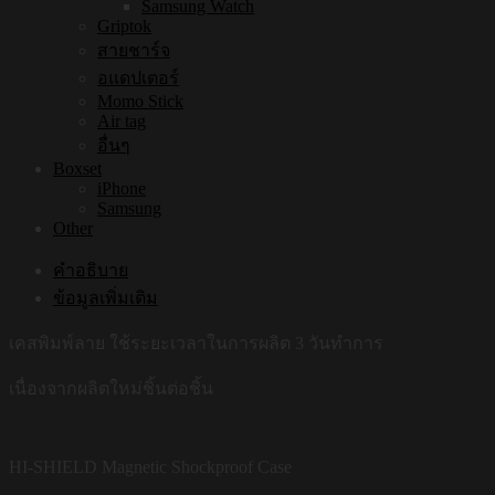
Samsung Watch
Griptok
สายชาร์จ
อแดปเตอร์
Momo Stick
Air tag
อื่นๆ
Boxset
iPhone
Samsung
Other
คำอธิบาย
ข้อมูลเพิ่มเติม
เคสพิมพ์ลาย ใช้ระยะเวลาในการผลิต 3 วันทำการ
เนื่องจากผลิตใหม่ชิ้นต่อชิ้น
HI-SHIELD Magnetic Shockproof Case