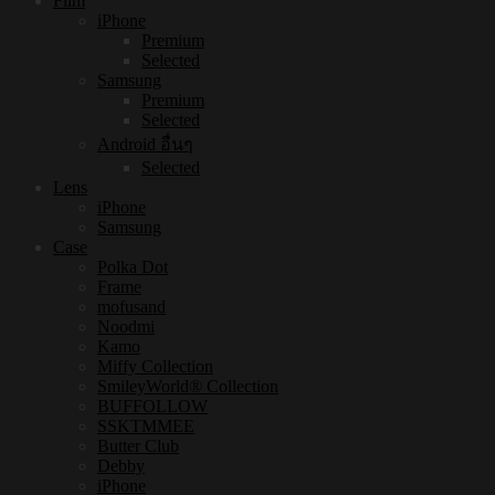
Film
iPhone
Premium
Selected
Samsung
Premium
Selected
Android อื่นๆ
Selected
Lens
iPhone
Samsung
Case
Polka Dot
Frame
mofusand
Noodmi
Kamo
Miffy Collection
SmileyWorld® Collection
BUFFOLLOW
SSKTMMEE
Butter Club
Debby
iPhone