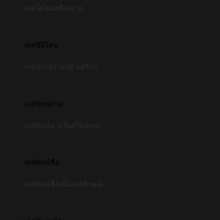
เคสใสไม่เหลืองง่าย
เคสซิลิโคน
เคสปกป้องรอบตัวเครื่อง
เคสพิมพ์ลาย
เคสพิมพ์ลายในสไตล์คุณ
เคสพิมพ์ชื่อ
เคสพิมพ์ชื่อเป็นเอกลักษณ์