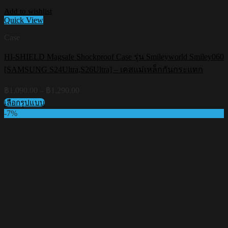
Add to wishlist
Quick View
Case
HI-SHIELD Magsafe Shockproof Case รุ่น Smileyworld Smiley060
[SAMSUNG S24Ultra,S26Ultra] – เคสแม่เหล็กกันกระแทก
Price
฿
1,090.00
–
฿
1,290.00
range:
เลือกรูปแบบ
฿1,090.00
This
-7%
through
product
฿1,290.00
has
multiple
variants.
The
options
may
be
chosen
on
the
product