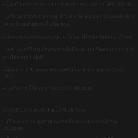
– ป้องกันแรงกระแทกจากการตกกระทบรอบด้านได้ถึง 300 cm.
– เสริมมุมกันกระแทกยกสูงด้านข้างทั้ง 4 มุม ป้องกันเลนส์กล้อง
และหน้าจอสัมผัสกับพื้นโดยตรง
– เคสมาพร้อมแหวนครอบเลนส์กล้อง ดีไซน์สวยเป็นเอกลักษณ์
– เทคโนโลยีที่ช่วยป้องกันรอยนิ้วมือและรอยขีดข่วนจากการใช้
งานได้ยากกว่าปกติ
– ผลิตจาก TPU คุณภาพเกรดพรีเมี่ยม จาก Germany (Buyer
TPU)
– รองรับการใช้งานชาร์จแม่เหล็ก Magnetic
HI-SHIELD Magnetic Impact Shield Case
– ดีไซน์สวยงาม ลูกค้าสามารถเลือกแบบลายเคสได้ตาม
collections