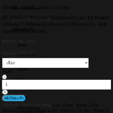
หน้าหลัก
/
รุ่นมือถือ
/
iPhone 15 Pro Max
เคส iPad Absolute
HI-SHIELD Magsafe Shockproof Case รุ่น Beagle
ปกป้องเครื่อง แข็งแรงสูง
[iPhone17/iPhone16/iPhone15/iPhone14] – เคส
อุปกรณ์เสริม
แม่เหล็กกันกระแทก
Price
฿
990.00
–
฿
1,290.00
Watch
range:
฿990.00
Magsafe iphone M03
Apple Watch
through
Samsung Watch
฿1,290.00
Tablets
ล้างค่า
จำนวน
iPad
HI-
Samsung Tab
SHIELD
Huawei
Magsafe
Shockproof
Boxset
หยิบใส่ตะกร้า
Case
รหัสสินค้า:
ไม่ระบุ
หมวดหมู่:
Case
,
iPhone
,
iPhone 14 Pro
,
รุ่น
iPhone Boxset
iPhone 14 Pro Max
,
iPhone 15 Pro
,
iPhone 15 Pro Max
,
iPhone 16
,
Beagle
Samsung Boxset