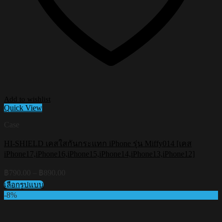
Add to wishlist
Quick View
Case
HI-SHIELD เคสใสกันกระแทก iPhone รุ่น Miffy014 [เคส
iPhone17,iPhone16,iPhone15,iPhone14,iPhone13,iPhone12]
Price
฿
790.00
–
฿
890.00
range:
เลือกรูปแบบ
฿790.00
This
-8%
through
product
฿890.00
has
multiple