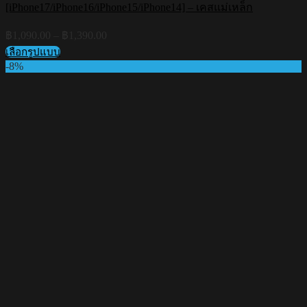
[iPhone17/iPhone16/iPhone15/iPhone14] – เคสแม่เหล็ก
Price
฿
1,090.00
–
฿
1,390.00
range:
เลือกรูปแบบ
฿1,090.00
This
-8%
through
product
฿1,390.00
has
multiple
variants.
The
options
may
be
chosen
on
the
product
page