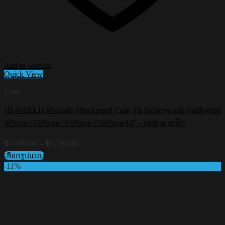
Add to wishlist
Quick View
Case
HI-SHIELD Magsafe Shockproof Case รุ่น Smileyworld Smiley060
[iPhone17/iPhone16/iPhone15/iPhone14] – เคสแม่เหล็ก
Price
฿
1,090.00
–
฿
1,390.00
range:
เลือกรูปแบบ
฿1,090.00
This
-11%
through
product
฿1,390.00
has
multiple
variants.
The
options