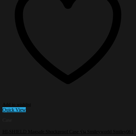
Add to wishlist
Quick View
Case
HI-SHIELD Magsafe Shockproof Case รุ่น Smileyworld Smiley061