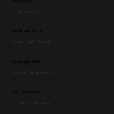
เคสซัมซุงใส
สวยนาน ไม่เหลืองง่าย
เคสซัมซุงพิมพ์ลาย
รวดลายสวยในสไตล์คุณ
เคสซัมซุงพิมพ์ชื่อ
เอกลักษณ์ในแบบของคุณ
เคส iPad พิมพ์ลาย
สวยในรูปแบบตัวคุณเอง