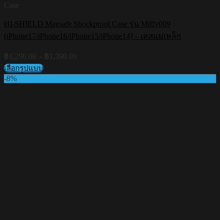
Case
HI-SHIELD Magsafe Shockproof Case รุ่น Miffy009
[iPhone17/iPhone16/iPhone15/iPhone14] – เคสแม่เหล็ก
Price
฿
1,290.00
–
฿
1,390.00
range:
เลือกรูปแบบ
฿1,290.00
This
-8%
through
product
฿1,390.00
has
multiple
variants.
The
options
may
be
chosen
on
the
product
page