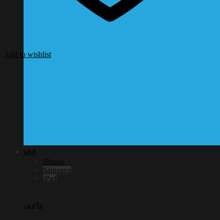
Add to wishlist
เคส
iPhone
Samsung
iPad
เคสใส