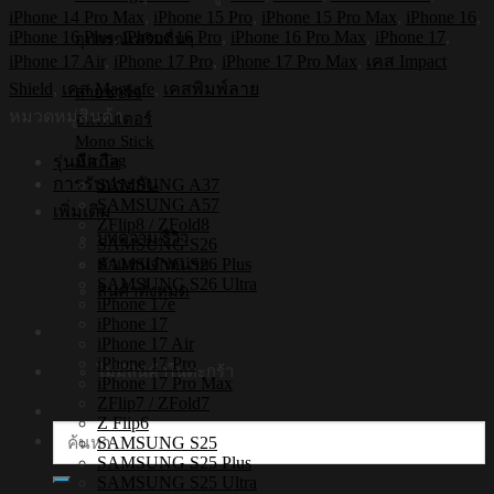
รุ่น
iPhone 14 Pro Max
,
iPhone 15 Pro
,
iPhone 15 Pro Max
,
iPhone 16
,
Botanica1
iPhone 16 Plus
,
iPhone 16 Pro
,
iPhone 16 Pro Max
,
iPhone 17
,
อุปกรณ์เสริมอื่นๆ
[iPhone17/iPhone16/iPhone15/iPhone14]
iPhone 17 Air
,
iPhone 17 Pro
,
iPhone 17 Pro Max
,
เคส Impact
-
เคส
Shield
,
เคส Magsafe
,
เคสพิมพ์ลาย
สายชาร์จ
แม่
หมวดหมู่สินค้า
อแดปเตอร์
Mono Stick
เหล็ก
Air Tag
รุ่นมือถือ
กัน
การรับประกัน
SAMSUNG A37
กระแทก
SAMSUNG A57
เพิ่มเติม
ZFlip8 / ZFold8
ชิ้น
บทความ/รีวิว
SAMSUNG S26
SAMSUNG S26 Plus
ตัวแทนจำหน่าย
SAMSUNG S26 Ultra
สินค้าทั้งหมด
iPhone 17e
iPhone 17
iPhone 17 Air
iPhone 17 Pro
ไม่มีสินค้าในตะกร้า
iPhone 17 Pro Max
ZFlip7 / ZFold7
Z Flip6
ค้นหา:
SAMSUNG S25
SAMSUNG S25 Plus
SAMSUNG S25 Ultra