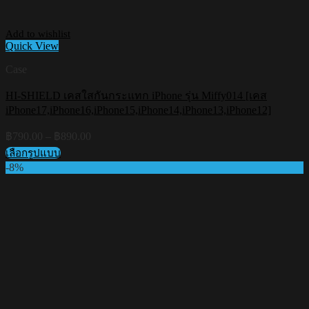
Add to wishlist
Quick View
Case
HI-SHIELD เคสใสกันกระแทก iPhone รุ่น Miffy014 [เคส
iPhone17,iPhone16,iPhone15,iPhone14,iPhone13,iPhone12]
Price
฿
790.00
–
฿
890.00
range:
เลือกรูปแบบ
฿790.00
This
-8%
through
product
฿890.00
has
multiple
variants.
The
options
may
be
chosen
on
the