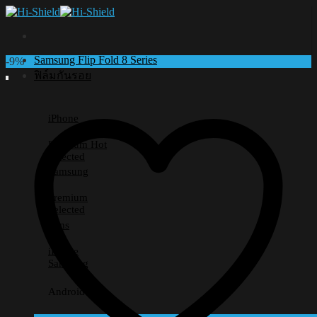
Skip
to
content
Samsung Flip Fold 8 Series
-9%
ฟิล์มกันรอย
iPhone
Premium
Selected
Samsung
Premium
Selected
Lens
iPhone
Samsung
Android อื่นๆ