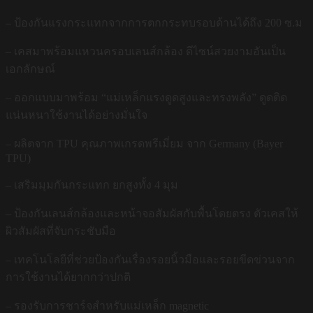
– ป้องกันแรงกระแทกจากการตกกระทบรอบด้านได้ถึง 200 ซ.ม
– เคสมาพร้อมแหวนครอบเลนส์กล้อง ดีไซน์สวยงามอันเป็น
เอกลักษณ์
– ออกแบบมาพร้อม “แม่เหล็กแรงดูดสูงและทรงพลัง” ดูดติด
แน่นหนาใช้งานได้อย่างมั่นใจ
– ผลิตจาก TPU คุณภาพเกรดพรีเมี่ยม จาก Germany (Bayer
TPU)
– เสริมมุมกันกระแทก ยกสูงทั้ง 4 มุม
– ป้องกันเลนส์กล้องและหน้าจอสัมผัสกับพื้นโดยตรง ตัวเคสให้
ผิวสัมผัสที่จับกระชับมือ
– เทคโนโลยีที่ช่วยป้องกันเรื่องรอยนิ้วมือและรอยขีดข่วนจาก
การใช้งานได้ยากกว่าปกติ
– รองรับการชาร์จสำหรับแม่เหล็ก magnetic