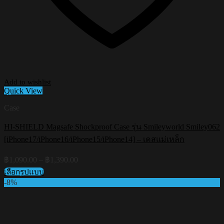
Add to wishlist
Quick View
Case
HI-SHIELD Magsafe Shockproof Case รุ่น Smileyworld Smiley062
[iPhone17/iPhone16/iPhone15/iPhone14] – เคสแม่เหล็ก
Price
฿
1,090.00
–
฿
1,390.00
range:
เลือกรูปแบบ
฿1,090.00
This
-8%
through
product
฿1,390.00
has
multiple
variants.