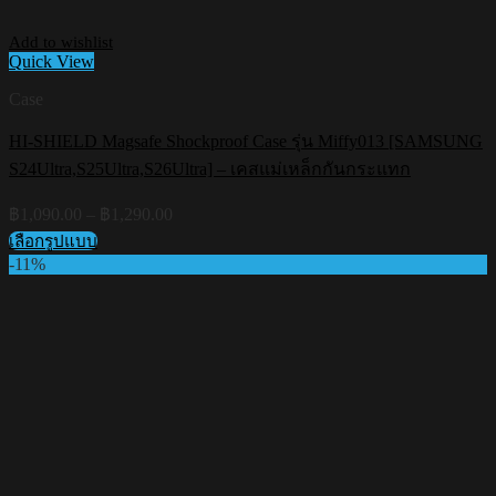
Add to wishlist
Quick View
Case
HI-SHIELD Magsafe Shockproof Case รุ่น Miffy013 [SAMSUNG
S24Ultra,S25Ultra,S26Ultra] – เคสแม่เหล็กกันกระแทก
Price
฿
1,090.00
–
฿
1,290.00
range:
เลือกรูปแบบ
฿1,090.00
This
-11%
through
product
฿1,290.00
has
multiple
variants.
The
options
may
be
chosen
on
the