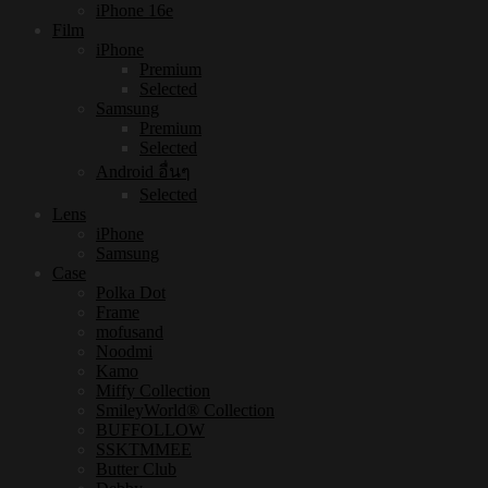
iPhone 16e
Film
iPhone
Premium
Selected
Samsung
Premium
Selected
Android อื่นๆ
Selected
Lens
iPhone
Samsung
Case
Polka Dot
Frame
mofusand
Noodmi
Kamo
Miffy Collection
SmileyWorld® Collection
BUFFOLLOW
SSKTMMEE
Butter Club