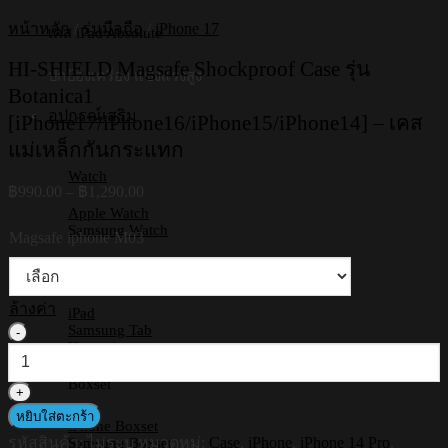
หน้าหลัก
/
รุ่นมือถือ
/
iPhone 17
เคส iPad Absolute
HI-SHIELD Magsafe Shockproof Case รุ่น
ปกป้องเครื่อง แข็งแรงสูง
Botanica1
อุปกรณ์เสริม
[iPhone17/iPhone16/iPhone15/iPhone14] – เคส
แม่เหล็กกันกระแทก
Watch
Price
฿
990.00
–
฿
1,290.00
range:
Apple Watch
฿990.00
Samsung Watch
Magsafe iphone M03
through
฿1,290.00
Tablets
ล้างค่า
iPad
Samsung Tab
จำนวน
Huawei
HI-
SHIELD
Boxset
Magsafe
Shockproof
หยิบใส่ตะกร้า
iPhone Boxset
Case
รหัสสินค้า:
ไม่ระบุ
หมวดหมู่:
Case
,
iPhone
,
iPhone 14 Pro
,
Samsung Boxset