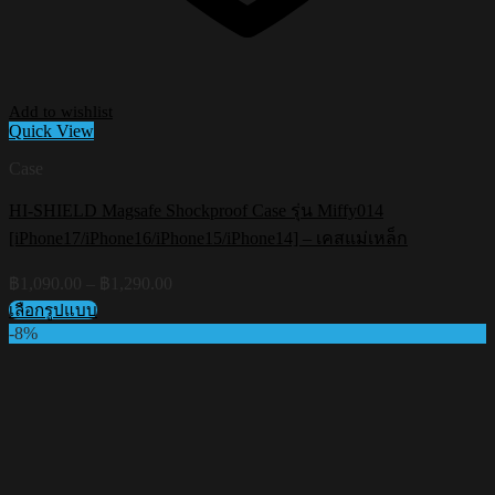
Add to wishlist
Quick View
Case
HI-SHIELD Magsafe Shockproof Case รุ่น Miffy014
[iPhone17/iPhone16/iPhone15/iPhone14] – เคสแม่เหล็ก
Price
฿
1,090.00
–
฿
1,290.00
range:
เลือกรูปแบบ
฿1,090.00
This
-8%
through
product
฿1,290.00
has
multiple
variants.
The
options
may
be