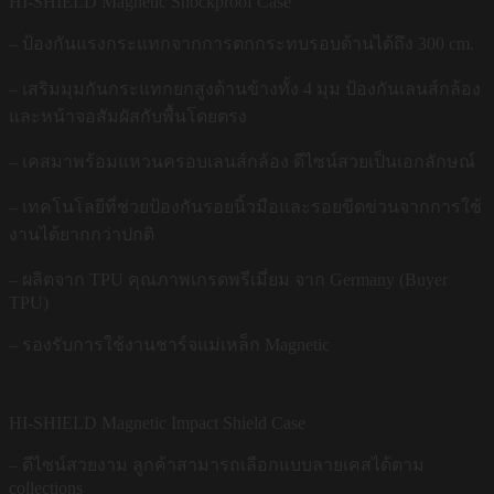
HI-SHIELD Magnetic Shockproof Case
– ป้องกันแรงกระแทกจากการตกกระทบรอบด้านได้ถึง 300 cm.
– เสริมมุมกันกระแทกยกสูงด้านข้างทั้ง 4 มุม ป้องกันเลนส์กล้อง
และหน้าจอสัมผัสกับพื้นโดยตรง
– เคสมาพร้อมแหวนครอบเลนส์กล้อง ดีไซน์สวยเป็นเอกลักษณ์
– เทคโนโลยีที่ช่วยป้องกันรอยนิ้วมือและรอยขีดข่วนจากการใช้
งานได้ยากกว่าปกติ
– ผลิตจาก TPU คุณภาพเกรดพรีเมี่ยม จาก Germany (Buyer
TPU)
– รองรับการใช้งานชาร์จแม่เหล็ก Magnetic
HI-SHIELD Magnetic Impact Shield Case
– ดีไซน์สวยงาม ลูกค้าสามารถเลือกแบบลายเคสได้ตาม
collections