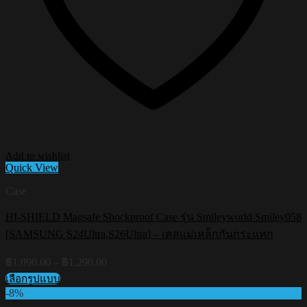
Add to wishlist
Quick View
Case
HI-SHIELD Magsafe Shockproof Case รุ่น Smileyworld Smiley058
[SAMSUNG S24Ultra,S26Ultra] – เคสแม่เหล็กกันกระแทก
Price
฿
1,090.00
–
฿
1,290.00
range:
เลือกรูปแบบ
฿1,090.00
This
-8%
through
product