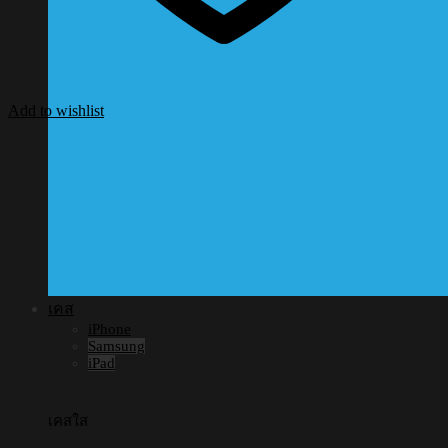
Add to wishlist
เคส
iPhone
Samsung
iPad
เคสใส