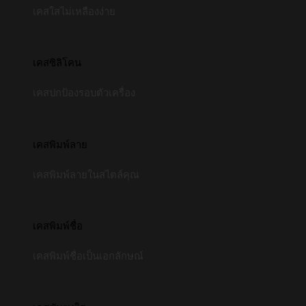
เคสใสไม่เหลืองง่าย
เคสซิลิโคน
เคสปกป้องรอบตัวเครื่อง
เคสพิมพ์ลาย
เคสพิมพ์ลายในสไตล์คุณ
เคสพิมพ์ชื่อ
เคสพิมพ์ชื่อเป็นเอกลักษณ์