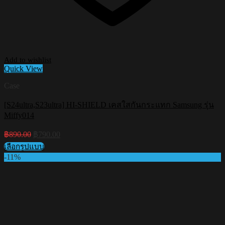
Add to wishlist
Quick View
Case
[S24ultra,S23ultra] HI-SHIELD เคสใสกันกระแทก Samsung รุ่น
Miffy014
Original
Current
฿
890.00
฿
790.00
price
price
เลือกรูปแบบ
was:
is:
This
-11%
฿890.00.
฿790.00.
product
has
multiple
variants.
The
options
may