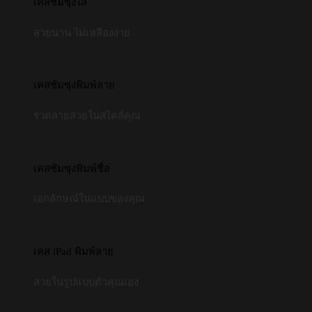
เคสซัมซุงใส
สวยนาน ไม่เหลืองง่าย
เคสซัมซุงพิมพ์ลาย
รวดลายสวยในสไตล์คุณ
เคสซัมซุงพิมพ์ชื่อ
เอกลักษณ์ในแบบของคุณ
เคส iPad พิมพ์ลาย
สวยในรูปแบบตัวคุณเอง