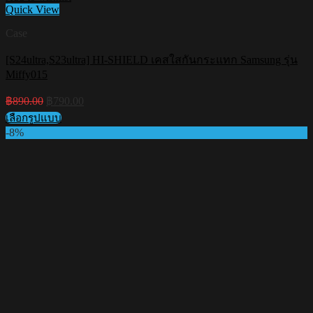
Quick View
Case
[S24ultra,S23ultra] HI-SHIELD เคสใสกันกระแทก Samsung รุ่น
Miffy015
Original
Current
฿
890.00
฿
790.00
price
price
เลือกรูปแบบ
was:
is:
This
-8%
฿890.00.
฿790.00.
product
has
multiple
variants.
The
options
may
be
chosen
on
the
product
page