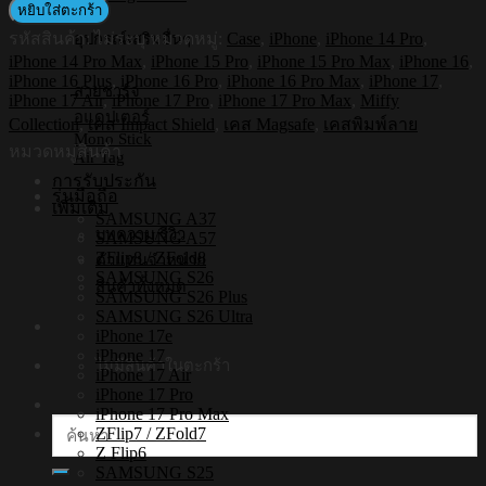
Shockproof
หยิบใส่ตะกร้า
Case
รหัสสินค้า:
ไม่ระบุ
หมวดหมู่:
Case
,
iPhone
,
iPhone 14 Pro
,
อุปกรณ์เสริมอื่นๆ
รุ่น
iPhone 14 Pro Max
,
iPhone 15 Pro
,
iPhone 15 Pro Max
,
iPhone 16
,
Miffy018
iPhone 16 Plus
,
iPhone 16 Pro
,
iPhone 16 Pro Max
,
iPhone 17
,
[iPhone17/iPhone16/iPhone15/iPhone14]
สายชาร์จ
iPhone 17 Air
,
iPhone 17 Pro
,
iPhone 17 Pro Max
,
Miffy
-
อแดปเตอร์
Collection
,
เคส Impact Shield
,
เคส Magsafe
,
เคสพิมพ์ลาย
เคส
Mono Stick
หมวดหมู่สินค้า
แม่
Air Tag
การรับประกัน
เหล็ก
รุ่นมือถือ
เพิ่มเติม
ชิ้น
SAMSUNG A37
บทความ/รีวิว
SAMSUNG A57
ZFlip8 / ZFold8
ตัวแทนจำหน่าย
SAMSUNG S26
สินค้าทั้งหมด
SAMSUNG S26 Plus
SAMSUNG S26 Ultra
iPhone 17e
iPhone 17
ไม่มีสินค้าในตะกร้า
iPhone 17 Air
iPhone 17 Pro
iPhone 17 Pro Max
ค้นหา:
ZFlip7 / ZFold7
Z Flip6
SAMSUNG S25