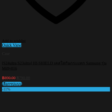
Add to wishlist
Quick View
Case
[S24ultra,S23ultra] HI-SHIELD เคสใสกันกระแทก Samsung รุ่น
Miffy016
Original
Current
฿
890.00
฿
790.00
price
price
เลือกรูปแบบ
was:
is:
This
-11%
฿890.00.
฿790.00.
product
has
multiple
variants.
The