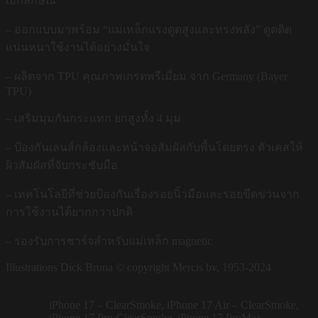
เอกลักษณ์
– ออกแบบมาพร้อม “แม่เหล็กแรงดูดสูงและทรงพลัง” ดูดติด
แน่นหนาใช้งานได้อย่างมั่นใจ
– ผลิตจาก TPU คุณภาพเกรดพรีเมี่ยม จาก Germany (Bayer
TPU)
– เสริมมุมกันกระแทก ยกสูงทั้ง 4 มุม
– ป้องกันเลนส์กล้องและหน้าจอสัมผัสกับพื้นโดยตรง ตัวเคสให้
ผิวสัมผัสที่จับกระชับมือ
– เทคโนโลยีที่ช่วยป้องกันเรื่องรอยนิ้วมือและรอยขีดข่วนจาก
การใช้งานได้ยากกว่าปกติ
– รองรับการชาร์จสำหรับแม่เหล็ก magnetic
Illustrations Dick Bruna © copyright Mercis bv, 1953-2024
iPhone 17 – ClearSmoke, iPhone 17 Air – ClearSmoke,
iPhone 17 Pro-ClearSmoke, iPhone 17 ProMax-