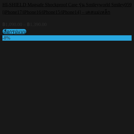
HI-SHIELD Magsafe Shockproof Case รุ่น Smileyworld Smiley059
[iPhone17/iPhone16/iPhone15/iPhone14] – เคสแม่เหล็ก
Price
฿
1,090.00
–
฿
1,390.00
range:
เลือกรูปแบบ
฿1,090.00
This
-8%
through
product
฿1,390.00
has
multiple
variants.
The
options
may
be
chosen
on
the
product
page