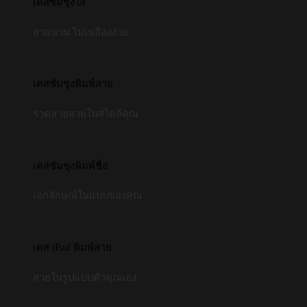
เคสซัมซุงใส
สวยนาน ไม่เหลืองง่าย
เคสซัมซุงพิมพ์ลาย
รวดลายสวยในสไตล์คุณ
เคสซัมซุงพิมพ์ชื่อ
เอกลักษณ์ในแบบของคุณ
เคส iPad พิมพ์ลาย
สวยในรูปแบบตัวคุณเอง