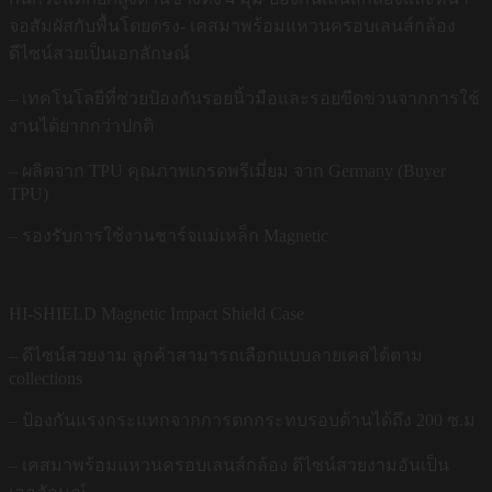
จอสัมผัสกับพื้นโดยตรง- เคสมาพร้อมแหวนครอบเลนส์กล้อง
ดีไซน์สวยเป็นเอกลักษณ์
– เทคโนโลยีที่ช่วยป้องกันรอยนิ้วมือและรอยขีดข่วนจากการใช้
งานได้ยากกว่าปกติ
– ผลิตจาก TPU คุณภาพเกรดพรีเมี่ยม จาก Germany (Buyer
TPU)
– รองรับการใช้งานชาร์จแม่เหล็ก Magnetic
HI-SHIELD Magnetic Impact Shield Case
– ดีไซน์สวยงาม ลูกค้าสามารถเลือกแบบลายเคสได้ตาม
collections
– ป้องกันแรงกระแทกจากการตกกระทบรอบด้านได้ถึง 200 ซ.ม
– เคสมาพร้อมแหวนครอบเลนส์กล้อง ดีไซน์สวยงามอันเป็น