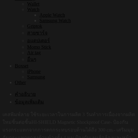
Wallet
Watch
Apple Watch
Samsung Watch
Griptok
สายชาร์จ
อแดปเตอร์
Momo Stick
Air tag
อื่นๆ
Boxset
iPhone
Samsung
Other
คำอธิบาย
ข้อมูลเพิ่มเติม
เคสพิมพ์ลาย ใช้ระยะเวลาในการผลิต 3 วันทำการเนื่องจากผลิต
ใหม่ชิ้นต่อชิ้นHI-SHIELD Magnetic Shockproof Case- ป้องกัน
แรงกระแทกจากการตกกระทบรอบด้านได้ถึง 300 cm.- เสริมมุม
กันกระแทกยกสูงด้านข้างทั้ง 4 มุม ป้องกันเลนส์กล้องและหน้า