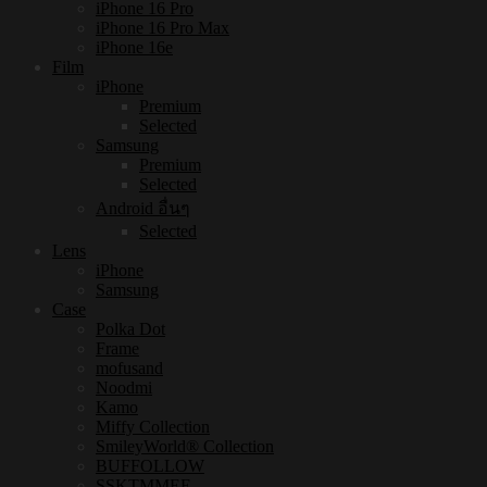
iPhone 16 Pro
iPhone 16 Pro Max
iPhone 16e
Film
iPhone
Premium
Selected
Samsung
Premium
Selected
Android อื่นๆ
Selected
Lens
iPhone
Samsung
Case
Polka Dot
Frame
mofusand
Noodmi
Kamo
Miffy Collection
SmileyWorld® Collection
BUFFOLLOW
SSKTMMEE