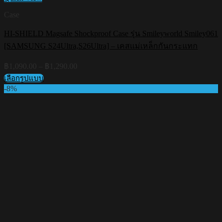
Case
HI-SHIELD Magsafe Shockproof Case รุ่น Smileyworld Smiley061
[SAMSUNG S24Ultra,S26Ultra] – เคสแม่เหล็กกันกระแทก
Price
฿
1,090.00
–
฿
1,290.00
range:
เลือกรูปแบบ
฿1,090.00
This
-8%
through
product
฿1,290.00
has
multiple
variants.
The
options
may
be
chosen
on
the
product
page