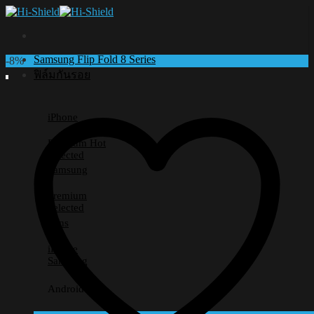
Skip
to
content
Samsung Flip Fold 8 Series
-8%
ฟิล์มกันรอย
iPhone
Premium
Selected
Samsung
Premium
Selected
Lens
iPhone
Samsung
Android อื่นๆ