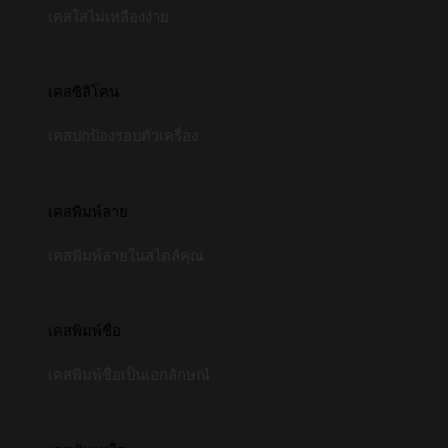
เคสใสไม่เหลืองง่าย
เคสซิลิโคน
เคสปกป้องรอบตัวเครื่อง
เคสพิมพ์ลาย
เคสพิมพ์ลายในสไตล์คุณ
เคสพิมพ์ชื่อ
เคสพิมพ์ชื่อเป็นเอกลักษณ์