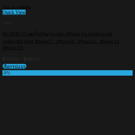
Add to wishlist
Quick View
Case
HI-SHIELD เคสใสกันกระแทก iPhone รุ่น Smileyworld
Smiley060 [เคส iPhone17 , iPhone16 , iPhone15 , iPhone 14 ,
iPhone 13]
Price
฿
790.00
–
฿
890.00
range:
เลือกรูปแบบ
฿790.00
This
-8%
through
product
฿890.00
has
multiple
variants.
The
options
may
be
chosen
on
the