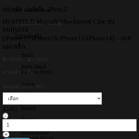
หน้าหลัก
/
รุ่นมือถือ
/
iPhone 17
เคส iPad Absolute
HI-SHIELD Magsafe Shockproof Case รุ่น
ปกป้องเครื่อง แข็งแรงสูง
Miffy018
อุปกรณ์เสริม
[iPhone17/iPhone16/iPhone15/iPhone14] – เคส
แม่เหล็ก
Watch
Price
฿
1,090.00
–
฿
1,290.00
range:
Apple Watch
฿1,090.00
Samsung Watch
ขายแล้ว: 2 ชิ้น
through
฿1,290.00
Tablets
Magsafe iphone M03
iPad
Samsung Tab
Huawei
ล้างค่า
จำนวน
Boxset
HI-
SHIELD
iPhone Boxset
Magsafe
Samsung Boxset