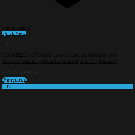
Add to wishlist
Quick View
Case
HI-SHIELD เคสใสกันกระแทก iPhone รุ่น Miffy016 [เคส
iPhone17,iPhone16,iPhone15,iPhone14,iPhone13,iPhone12]
Price
฿
790.00
–
฿
890.00
range:
เลือกรูปแบบ
฿790.00
This
-11%
through
product
฿890.00
has
multiple
variants.
The
options
may
be
chosen