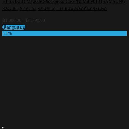
HI-SHIELD Magsafe Shockproof Case รุ่น Miffy013 [SAMSUNG
S24Ultra,S25Ultra,S26Ultra] – เคสแม่เหล็กกันกระแทก
Price
฿
1,090.00
–
฿
1,290.00
range:
เลือกรูปแบบ
฿1,090.00
This
-11%
through
product
฿1,290.00
has
multiple
variants.
The
options
may
be
chosen
on
the
product
page