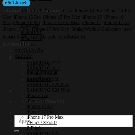
Shockproof
หยิบใส่ตะกร้า
Case
รหัสสินค้า:
ไม่ระบุ
หมวดหมู่:
Case
,
iPhone 14 Pro
,
iPhone 14 Pro
อุปกรณ์เสริมอื่นๆ
รุ่น
Max
,
iPhone 15 Pro
,
iPhone 15 Pro Max
,
iPhone 16
,
iPhone 16
Smileyworld
Plus
,
iPhone 16 Pro
,
iPhone 16 Pro Max
,
iPhone 17
,
iPhone 17 Air
,
Smiley055
สายชาร์จ
iPhone 17 Pro
,
iPhone 17 Pro Max
,
SmileyWorld® Collection
,
เคส
[iPhone17/iPhone16/iPhone15/iPhone14]
อแดปเตอร์
-
Impact Shield
,
เคส Magsafe
,
เคสพิมพ์ลาย
Mono Stick
เคส
Air Tag
หมวดหมู่สินค้า
แม่
การรับประกัน
รุ่นมือถือ
เหล็ก
เพิ่มเติม
SAMSUNG A37
ชิ้น
บทความ/รีวิว
SAMSUNG A57
ตัวแทนจำหน่าย
ZFlip8 / ZFold8
SAMSUNG S26
สินค้าทั้งหมด
SAMSUNG S26 Plus
SAMSUNG S26 Ultra
iPhone 17e
iPhone 17
ไม่มีสินค้าในตะกร้า
iPhone 17 Air
iPhone 17 Pro
iPhone 17 Pro Max
ค้นหา:
ZFlip7 / ZFold7
Z Flip6
SAMSUNG S25