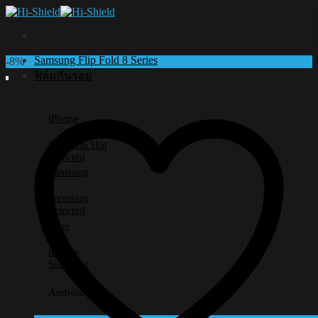
Skip
to
content
Samsung Flip Fold 8 Series
-8%
ฟิล์มกันรอย
iPhone
Premium
Selected
Samsung
Premium
Selected
Lens
iPhone
Samsung
Android อื่นๆ