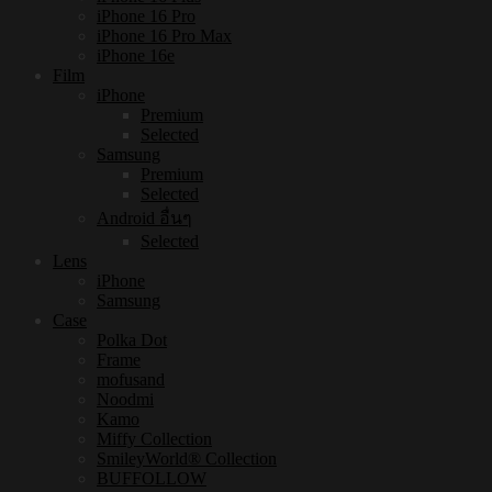
iPhone 16 Pro
iPhone 16 Pro Max
iPhone 16e
Film
iPhone
Premium
Selected
Samsung
Premium
Selected
Android อื่นๆ
Selected
Lens
iPhone
Samsung
Case
Polka Dot
Frame
mofusand
Noodmi
Kamo
Miffy Collection
SmileyWorld® Collection
BUFFOLLOW