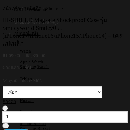
หน้าหลัก
/
รุ่นมือถือ
/
iPhone 17
เคส iPad Absolute
HI-SHIELD Magsafe Shockproof Case รุ่น
ปกป้องเครื่อง แข็งแรงสูง
Smileyworld Smiley055
อุปกรณ์เสริม
[iPhone17/iPhone16/iPhone15/iPhone14] – เคส
แม่เหล็ก
Watch
Price
฿
1,090.00
–
฿
1,390.00
range:
Apple Watch
฿1,090.00
Samsung Watch
ขายแล้ว: 1 ชิ้น
through
฿1,390.00
Tablets
Magsafe iphone M03
iPad
Samsung Tab
Huawei
ล้างค่า
จำนวน
Boxset
HI-
SHIELD
iPhone Boxset
Magsafe
Samsung Boxset