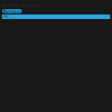
Price
฿
1,090.00
–
฿
1,290.00
range:
เลือกรูปแบบ
฿1,090.00
This
-8%
through
product
฿1,290.00
has
multiple
variants.
The
options
may
be
chosen
on
the
product
page