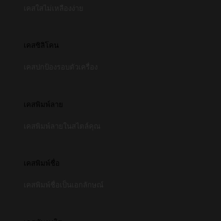
เคสใสไม่เหลืองง่าย
เคสซิลิโคน
เคสปกป้องรอบตัวเครื่อง
เคสพิมพ์ลาย
เคสพิมพ์ลายในสไตล์คุณ
เคสพิมพ์ชื่อ
เคสพิมพ์ชื่อเป็นเอกลักษณ์