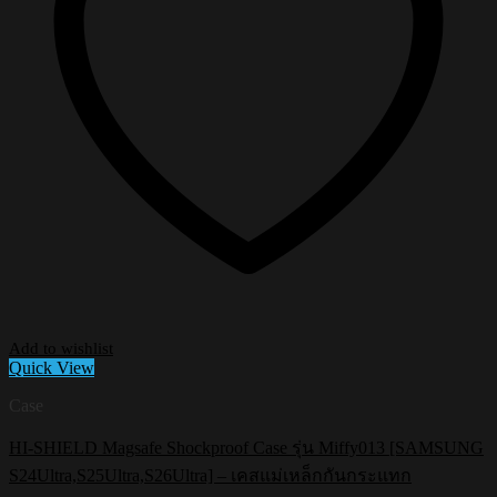
Add to wishlist
Quick View
Case
HI-SHIELD Magsafe Shockproof Case รุ่น Miffy013 [SAMSUNG
S24Ultra,S25Ultra,S26Ultra] – เคสแม่เหล็กกันกระแทก