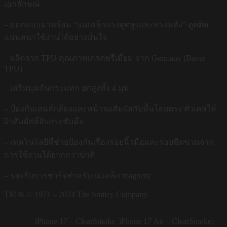
เอกลักษณ์
– ออกแบบมาพร้อม “แม่เหล็กแรงดูดสูงและทรงพลัง” ดูดติด
แน่นหนาใช้งานได้อย่างมั่นใจ
– ผลิตจาก TPU คุณภาพเกรดพรีเมี่ยม จาก Germany (Bayer
TPU)
– เสริมมุมกันกระแทก ยกสูงทั้ง 4 มุม
– ป้องกันเลนส์กล้องและหน้าจอสัมผัสกับพื้นโดยตรง ตัวเคสให้
ผิวสัมผัสที่จับกระชับมือ
– เทคโนโลยีที่ช่วยป้องกันเรื่องรอยนิ้วมือและรอยขีดข่วนจาก
การใช้งานได้ยากกว่าปกติ
– รองรับการชาร์จสำหรับแม่เหล็ก magnetic
TM & © 1971 – 2024 The Smiley Company.
iPhone 17 – ClearSmoke, iPhone 17 Air – ClearSmoke,