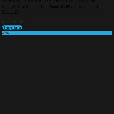
HI-SHIELD เคสใสกันกระแทก iPhone รุ่น Smileyworld
Smiley061 [เคส iPhone17 , iPhone16 , iPhone15 , iPhone 14 ,
iPhone 13]
Price
฿
790.00
–
฿
890.00
range:
เลือกรูปแบบ
฿790.00
This
-8%
through
product
฿890.00
has
multiple
variants.
The
options
may
be
chosen
on
the
product
page