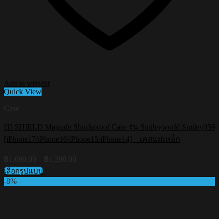
Add to wishlist
Quick View
Case
HI-SHIELD Magsafe Shockproof Case รุ่น Smileyworld Smiley059
[iPhone17/iPhone16/iPhone15/iPhone14] – เคสแม่เหล็ก
Price
฿
1,090.00
–
฿
1,390.00
range:
เลือกรูปแบบ
฿1,090.00
This
-8%
through
product
฿1,390.00
has
multiple
variants.