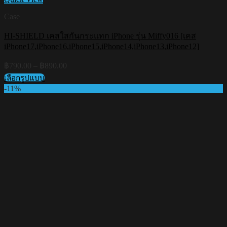
Case
HI-SHIELD เคสใสกันกระแทก iPhone รุ่น Miffy016 [เคส
iPhone17,iPhone16,iPhone15,iPhone14,iPhone13,iPhone12]
Price
฿
790.00
–
฿
890.00
range:
เลือกรูปแบบ
฿790.00
This
-11%
through
product
฿890.00
has
multiple
variants.
The
options
may
be
chosen
on
the
product
page