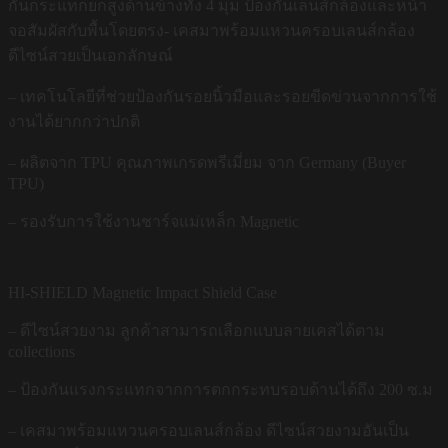
กันกระแทกยกสูงด้านข้างทั้ง 4 มุม ป้องกันเลนส์กล้องและหน้า
จอสัมผัสกับพื้นโดยตรง- เคสมาพร้อมแหวนครอบเลนส์กล้อง
ดีไซน์สวยเป็นเอกลักษณ์
– เทคโนโลยีที่ช่วยป้องกันรอยนิ้วมือและรอยขีดข่วนจากการใช้
งานได้ยากกว่าปกติ
– ผลิตจาก TPU คุณภาพเกรดพรีเมี่ยม จาก Germany (Buyer
TPU)
– รองรับการใช้งานชาร์จแม่เหล็ก Magnetic
HI-SHIELD Magnetic Impact Shield Case
– ดีไซน์สวยงาม ลูกค้าสามารถเลือกแบบลายเคสได้ตาม
collections
– ป้องกันแรงกระแทกจากการตกกระทบรอบด้านได้ถึง 200 ซ.ม
– เคสมาพร้อมแหวนครอบเลนส์กล้อง ดีไซน์สวยงามอันเป็น