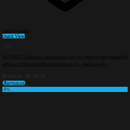
Add to wishlist
Quick View
Case
HI-SHIELD Magsafe Shockproof Case รุ่น Smileyworld Smiley060
[iPhone17/iPhone16/iPhone15/iPhone14] – เคสแม่เหล็ก
Price
฿
1,090.00
–
฿
1,390.00
range:
เลือกรูปแบบ
฿1,090.00
This
-8%
through
product
฿1,390.00
has
multiple
variants.
The
options
may