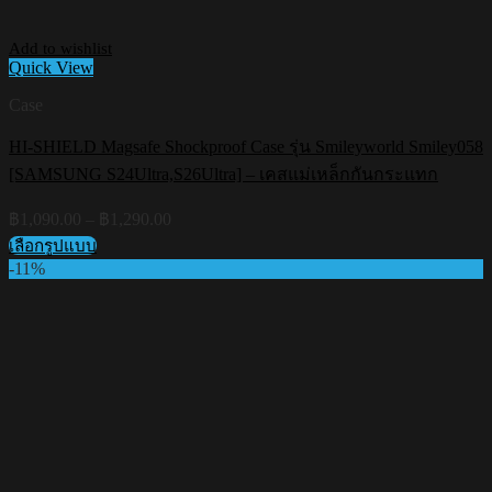
Add to wishlist
Quick View
Case
HI-SHIELD Magsafe Shockproof Case รุ่น Smileyworld Smiley058
[SAMSUNG S24Ultra,S26Ultra] – เคสแม่เหล็กกันกระแทก
Price
฿
1,090.00
–
฿
1,290.00
range:
เลือกรูปแบบ
฿1,090.00
This
-11%
through
product
฿1,290.00
has
multiple
variants.
The
options
may
be
chosen
on
the