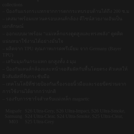
collections
– ป้องกันแรงกระแทกจากการตกกระทบรอบด้านได้ถึง 200 ซ.ม
– เคสมาพร้อมแหวนครอบเลนส์กล้อง ดีไซน์สวยงามอันเป็น
เอกลักษณ์
– ออกแบบมาพร้อม “แม่เหล็กแรงดูดสูงและทรงพลัง” ดูดติด
แน่นหนาใช้งานได้อย่างมั่นใจ
– ผลิตจาก TPU คุณภาพเกรดพรีเมี่ยม จาก Germany (Bayer
TPU)
– เสริมมุมกันกระแทก ยกสูงทั้ง 4 มุม
– ป้องกันเลนส์กล้องและหน้าจอสัมผัสกับพื้นโดยตรง ตัวเคสให้
ผิวสัมผัสที่จับกระชับมือ
– เทคโนโลยีที่ช่วยป้องกันเรื่องรอยนิ้วมือและรอยขีดข่วนจาก
การใช้งานได้ยากกว่าปกติ
– รองรับการชาร์จสำหรับแม่เหล็ก magnetic
Magsafe
S26 Ultra-Grey, S26 Ultra-Impact, S26 Ultra-Smoke,
Samsung
S24 Ultra-Clear, S24 Ultra-Smoke, S25 Ultra-Clear,
M03
S25 Ultra-Grey