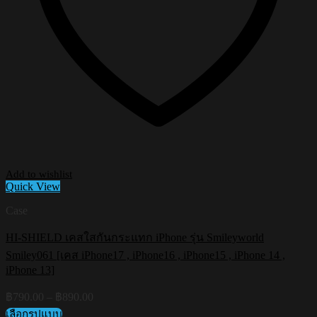
Add to wishlist
Quick View
Case
HI-SHIELD เคสใสกันกระแทก iPhone รุ่น Smileyworld
Smiley061 [เคส iPhone17 , iPhone16 , iPhone15 , iPhone 14 ,
iPhone 13]
Price
฿
790.00
–
฿
890.00
range:
เลือกรูปแบบ