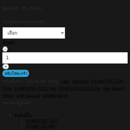
Price
฿
990.00
–
฿
1,190.00
range:
฿990.00
Magsafe Samsung M03
through
฿1,190.00
ล้างค่า
จำนวน
HI-
SHIELD
Magsafe
Shockproof
หยิบใส่ตะกร้า
Case
รหัสสินค้า:
ไม่ระบุ
หมวดหมู่:
Case
,
Samsung
,
SAMSUNG S24
รุ่น
Ultra
,
SAMSUNG S25 Ultra
,
SAMSUNG S26 Ultra
,
เคส Impact
Space
Pug
Shield
,
เคส Magsafe
,
เคสพิมพ์ลาย
[SAMSUNG
หมวดหมู่สินค้า
S24Ultra,S25Ultra,S26Ultra]
-
รุ่นมือถือ
เคส
SAMSUNG A57
แม่
ZFlip8 / ZFold8