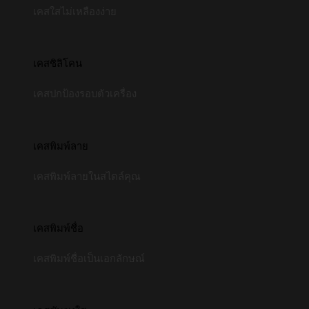
เคสใสไม่เหลืองง่าย
เคสซิลิโคน
เคสปกป้องรอบตัวเครื่อง
เคสพิมพ์ลาย
เคสพิมพ์ลายในสไตล์คุณ
เคสพิมพ์ชื่อ
เคสพิมพ์ชื่อเป็นเอกลักษณ์