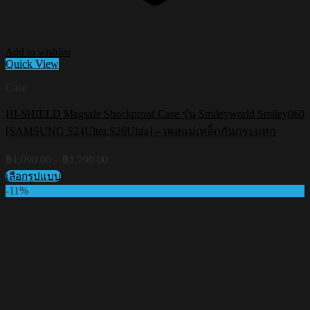
Add to wishlist
Quick View
Case
HI-SHIELD Magsafe Shockproof Case รุ่น Smileyworld Smiley060
[SAMSUNG S24Ultra,S26Ultra] – เคสแม่เหล็กกันกระแทก
Price
฿
1,090.00
–
฿
1,290.00
range:
เลือกรูปแบบ
฿1,090.00
This
-11%
through
product
฿1,290.00
has
multiple
variants.
The
options
may
be
chosen