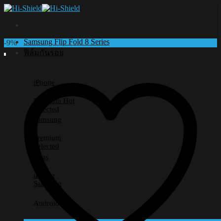
Skip
to
content
Samsung Flip Fold 8 Series
-9%
ฟิล์มกันรอย
iPhone
Premium
Selected
Samsung
Premium
Selected
Lens
iPhone
Samsung
Android อื่นๆ