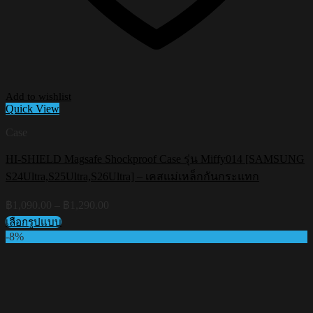
Add to wishlist
Quick View
Case
HI-SHIELD Magsafe Shockproof Case รุ่น Miffy014 [SAMSUNG
S24Ultra,S25Ultra,S26Ultra] – เคสแม่เหล็กกันกระแทก
Price
฿
1,090.00
–
฿
1,290.00
range:
เลือกรูปแบบ
฿1,090.00
This
-8%
through
product
฿1,290.00
has
multiple
variants.
The
options