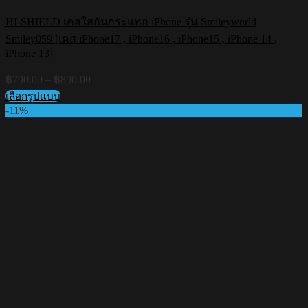
HI-SHIELD เคสใสกันกระแทก iPhone รุ่น Smileyworld
Smiley059 [เคส iPhone17 , iPhone16 , iPhone15 , iPhone 14 ,
iPhone 13]
Price
฿
790.00
–
฿
890.00
range:
เลือกรูปแบบ
฿790.00
This
-11%
through
product
฿890.00
has
multiple
variants.
The
options
may
be
chosen
on
the
product
page