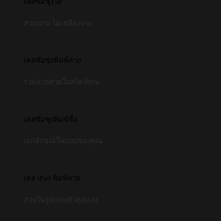
เคสซัมซุงใส
สวยนาน ไม่เหลืองง่าย
เคสซัมซุงพิมพ์ลาย
รวดลายสวยในสไตล์คุณ
เคสซัมซุงพิมพ์ชื่อ
เอกลักษณ์ในแบบของคุณ
เคส iPad พิมพ์ลาย
สวยในรูปแบบตัวคุณเอง