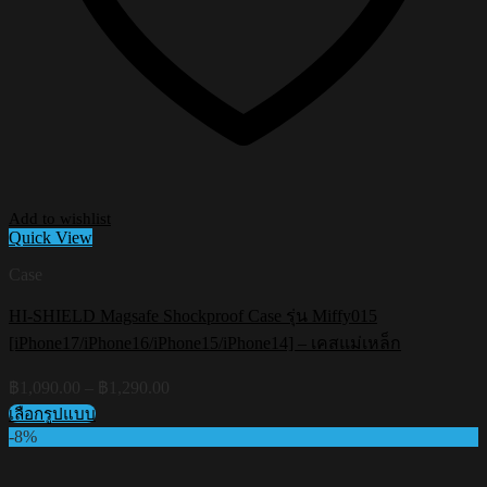
Add to wishlist
Quick View
Case
HI-SHIELD Magsafe Shockproof Case รุ่น Miffy015
[iPhone17/iPhone16/iPhone15/iPhone14] – เคสแม่เหล็ก
Price
฿
1,090.00
–
฿
1,290.00
range:
เลือกรูปแบบ
฿1,090.00
This
-8%
through
product
฿1,290.00
has