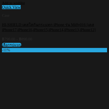
Add to wishlist
Quick View
Case
HI-SHIELD เคสใสกันกระแทก iPhone รุ่น Miffy016 [เคส
iPhone17,iPhone16,iPhone15,iPhone14,iPhone13,iPhone12]
Price
฿
790.00
–
฿
890.00
range:
เลือกรูปแบบ
฿790.00
This
-11%
through
product
฿890.00
has
multiple
variants.
The
options
may
be
chosen
on
the
product
page