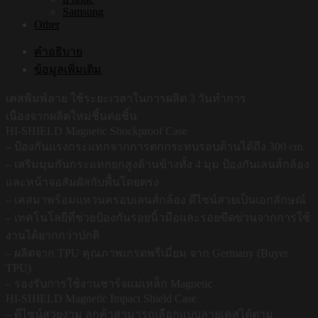
Samsung
Other
คำอธิบาย
ข้อมูลเพิ่มเติม
เคสพิมพ์ลาย ใช้ระยะเวลาในการผลิต 3 วันทำการ
เนื่องจากผลิตใหม่ชิ้นต่อชิ้น
HI-SHIELD Magnetic Shockproof Case
– ป้องกันแรงกระแทกจากการตกกระทบรอบด้านได้ถึง 300 cm.
– เสริมมุมกันกระแทกยกสูงด้านข้างทั้ง 4 มุม ป้องกันเลนส์กล้อง
และหน้าจอสัมผัสกับพื้นโดยตรง
– เคสมาพร้อมแหวนครอบเลนส์กล้อง ดีไซน์สวยเป็นเอกลักษณ์
– เทคโนโลยีที่ช่วยป้องกันรอยนิ้วมือและรอยขีดข่วนจากการใช้
งานได้ยากกว่าปกติ
– ผลิตจาก TPU คุณภาพเกรดพรีเมี่ยม จาก Germany (Buyer
TPU)
– รองรับการใช้งานชาร์จแม่เหล็ก Magnetic
HI-SHIELD Magnetic Impact Shield Case
– ดีไซน์สวยงาม ลูกค้าสามารถเลือกแบบลายเคสได้ตาม