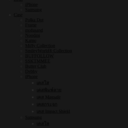
iPhone
Samsung
Case
Polka Dot
Frame
mofusand
Noodmi
Kamo
Miffy Collection
SmileyWorld® Collection
BUFFOLLOW
SSKTMMEE
Butter Club
Debby
iPhone
เคสใส
เคสพิมพ์ลาย
เคส Magsafe
เคสกระจก
เคส Impact Shield
Samsung
เคสใส