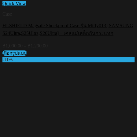
Quick View
Case
HI-SHIELD Magsafe Shockproof Case รุ่น Miffy013 [SAMSUNG
S24Ultra,S25Ultra,S26Ultra] – เคสแม่เหล็กกันกระแทก
Price
฿
1,090.00
–
฿
1,290.00
range:
เลือกรูปแบบ
฿1,090.00
This
-11%
through
product
฿1,290.00
has
multiple
variants.
The
options
may
be
chosen
on
the
product
page