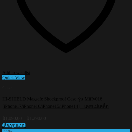
Add to wishlist
Quick View
Case
HI-SHIELD Magsafe Shockproof Case รุ่น Miffy016
[iPhone17/iPhone16/iPhone15/iPhone14] – เคสแม่เหล็ก
Price
฿
1,090.00
–
฿
1,290.00
range:
เลือกรูปแบบ
฿1,090.00
This
-11%