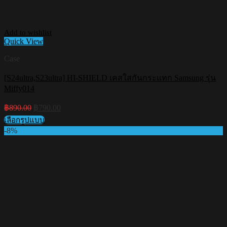
Add to wishlist
Quick View
Case
[S24ultra,S23ultra] HI-SHIELD เคสใสกันกระแทก Samsung รุ่น
Miffy014
Original
Current
฿
890.00
฿
790.00
price
price
เลือกรูปแบบ
was:
is:
This
-8%
฿890.00.
฿790.00.
product
has
multiple
variants.
The
options
may
be
chosen
on