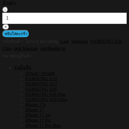
ล้างค่า
จำนวน
HI-
SHIELD
Magsafe
Shockproof
หยิบใส่ตะกร้า
Case
รหัสสินค้า:
ไม่ระบุ
หมวดหมู่:
Case
,
Samsung
,
SAMSUNG S24
รุ่น
Ultra
,
เคส Magsafe
,
เคสพิมพ์ลาย
Yorkshire
Terrier
หมวดหมู่สินค้า
[SAMSUNG
S24
รุ่นมือถือ
Ultra]
ZFlip8 / ZFold8
-
SAMSUNG A37
เคส
SAMSUNG A57
แม่
SAMSUNG S26
SAMSUNG S26 Plus
เหล็ก
SAMSUNG S26 Ultra
กัน
iPhone 17e
iPhone 17
กระแทก
iPhone 17 Air
ชิ้น
iPhone 17 Pro
iPhone 17 Pro Max