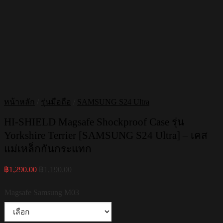
หน้าหลัก
/
รุ่นมือถือ
/
SAMSUNG S24 Ultra
HI-SHIELD Magsafe Shockproof Case รุ่น
Yorkshire Terrier [SAMSUNG S24 Ultra] – เคส
แม่เหล็กกันกระแทก
Original
Current
฿
1,290.00
฿
1,190.00
price
price
was:
is:
Magsafe Samsung M03
฿1,290.00.
฿1,190.00.