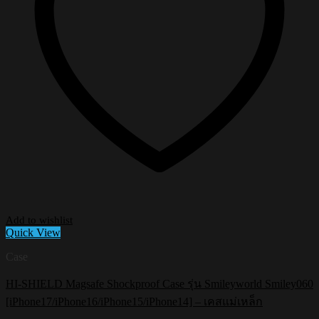
Add to wishlist
Quick View
Case
HI-SHIELD Magsafe Shockproof Case รุ่น Smileyworld Smiley060
[iPhone17/iPhone16/iPhone15/iPhone14] – เคสแม่เหล็ก