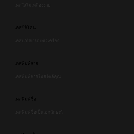
เคสใสไม่เหลืองง่าย
เคสซิลิโคน
เคสปกป้องรอบตัวเครื่อง
เคสพิมพ์ลาย
เคสพิมพ์ลายในสไตล์คุณ
เคสพิมพ์ชื่อ
เคสพิมพ์ชื่อเป็นเอกลักษณ์