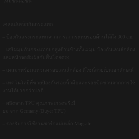
ใหม่ชิ้นต่อชิ้น
เคสแม่เหล็กกันกระแทก
– ป้องกันแรงกระแทกจากการตกกระทบรอบด้านได้ถึง 300 cm.
– เสริมมุมกันกระแทกยกสูงด้านข้างทั้ง 4 มุม ป้องกันเลนส์กล้อง
และหน้าจอสัมผัสกับพื้นโดยตรง
– เคสมาพร้อมแหวนครอบเลนส์กล้อง ดีไซน์สวยเป็นเอกลักษณ์
– เทคโนโลยีที่ช่วยป้องกันรอยนิ้วมือและรอยขีดข่วนจากการใช้
งานได้ยากกว่าปกติ
– ผลิตจาก TPU คุณภาพเกรดพรีเมี่
ยม จาก Germany (Buyer TPU)
– รองรับการใช้งานชาร์จแม่เหล็ก Magsafe