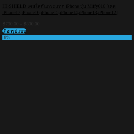
HI-SHIELD เคสใสกันกระแทก iPhone รุ่น Miffy016 [เคส
iPhone17,iPhone16,iPhone15,iPhone14,iPhone13,iPhone12]
Price
฿
790.00
–
฿
890.00
range:
เลือกรูปแบบ
฿790.00
This
-8%
through
product
฿890.00
has
multiple
variants.
The
options
may
be
chosen
on
the
product
page