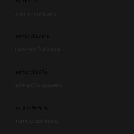
เคสซัมซุงใส
สวยนาน ไม่เหลืองง่าย
เคสซัมซุงพิมพ์ลาย
รวดลายสวยในสไตล์คุณ
เคสซัมซุงพิมพ์ชื่อ
เอกลักษณ์ในแบบของคุณ
เคส iPad พิมพ์ลาย
สวยในรูปแบบตัวคุณเอง