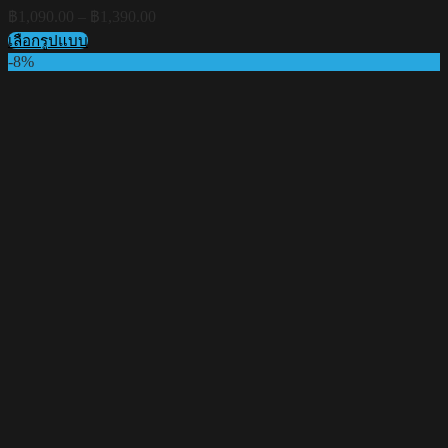
Price
฿
1,090.00
–
฿
1,390.00
range:
เลือกรูปแบบ
฿1,090.00
This
-8%
through
product
฿1,390.00
has
multiple
variants.
The
options
may
be
chosen
on
the
product
page