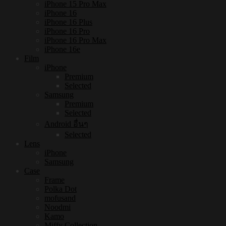
iPhone 15 Pro Max
iPhone 16
iPhone 16 Plus
iPhone 16 Pro
iPhone 16 Pro Max
iPhone 16e
Film
iPhone
Premium
Selected
Samsung
Premium
Selected
Android อื่นๆ
Selected
Lens
iPhone
Samsung
Case
Frame
Polka Dot
mofusand
Noodmi
Kamo
Miffy Collection