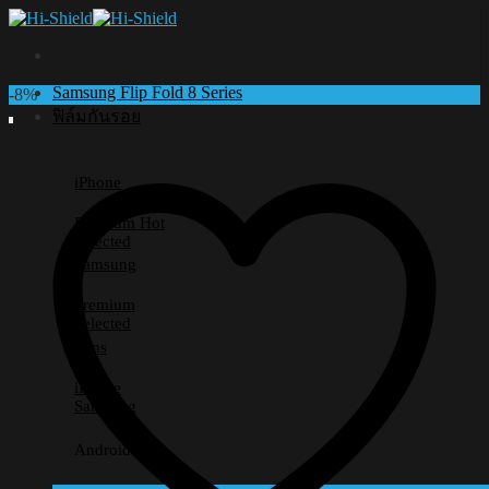
Skip
to
content
Samsung Flip Fold 8 Series
-8%
ฟิล์มกันรอย
iPhone
Premium
Selected
Samsung
Premium
Selected
Lens
iPhone
Samsung
Android อื่นๆ