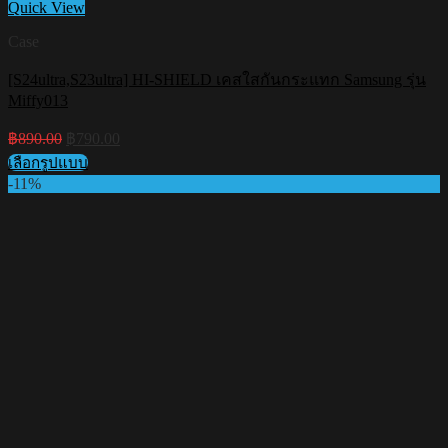
Quick View
Case
[S24ultra,S23ultra] HI-SHIELD เคสใสกันกระแทก Samsung รุ่น
Miffy013
Original
Current
฿
890.00
฿
790.00
price
price
เลือกรูปแบบ
was:
is:
This
-11%
฿890.00.
฿790.00.
product
has
multiple
variants.
The
options
may
be
chosen
on
the
product
page