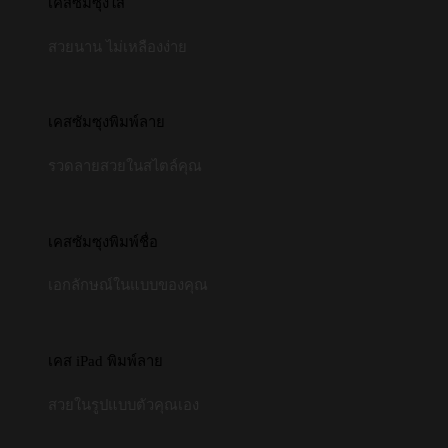
เคสซัมซุงใส
สวยนาน ไม่เหลืองง่าย
เคสซัมซุงพิมพ์ลาย
รวดลายสวยในสไตล์คุณ
เคสซัมซุงพิมพ์ชื่อ
เอกลักษณ์ในแบบของคุณ
เคส iPad พิมพ์ลาย
สวยในรูปแบบตัวคุณเอง