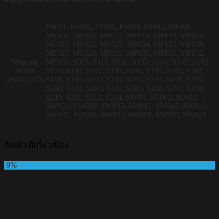
FS001, FS002, FS003, FS004, FS005, MF001,
MF002, MF003, MF017, MF018, MF019, MF020,
MF021, MF022, MF023, MF024, MF025, MF026,
MF027, MF028, MF029, MF030, MF031, MF032,
Magsafe
MF033, S075, S111, S131, S132, S141, S142, S162,
Wallet
S170, S181, S182, S183, S184, S185, S186, S187,
(PRINTED)
S188, S189, S190, S195, S196, S197, S198, S199,
S200, S202, S203, S204, S205, S206, S207, S209,
S210, S211, S212, S214, SL001, SL002, SL003,
SW024, SW026, SW035, SW041, SW042, SW043,
SW047, SW048, SW055, SW069, SW070, SW071
สินค้าที่เกี่ยวข้อง
-9%