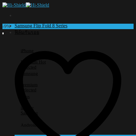
Skip
to
content
Samsung Flip Fold 8 Series
-9%
ฟิล์มกันรอย
iPhone
Premium
Selected
Samsung
Premium
Selected
Lens
iPhone
Samsung
Android อื่นๆ