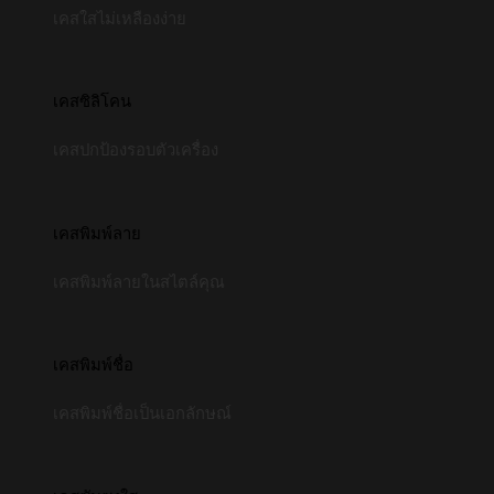
เคสใสไม่เหลืองง่าย
เคสซิลิโคน
เคสปกป้องรอบตัวเครื่อง
เคสพิมพ์ลาย
เคสพิมพ์ลายในสไตล์คุณ
เคสพิมพ์ชื่อ
เคสพิมพ์ชื่อเป็นเอกลักษณ์