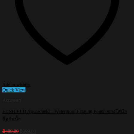
Add to wishlist
Quick View
Accessory
HI-SHIELD AquaShield – Waterproof Floating Pouch ซองใส่มือ
ถือกันน้ำ
Original
Current
฿
499.00
฿
399.00