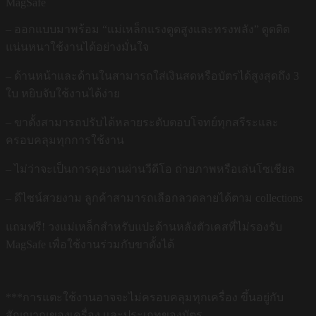
MagSafe
– ออกแบบมาพร้อม “แม่เหล็กแรงดูดสูงและทรงพลัง” ดูดติด
แน่นหนาใช้งานได้อย่างมั่นใจ
– ด้านหน้าและด้านในสามารถใส่เงินสดหรือบัตรได้สูงสุดถึง 3
ใบ หยิบจับใช้งานได้ง่าย
– ขาตั้งสามารถปรับได้หลายระดับตอบโจทย์ทุกสรีระและ
ครอบคลุมทุกการใช้งาน
– ไม่ว่าจะเป็นการคุยงานผ่านวีดีโอ ถ่ายภาพหรือเล่นโซเชียล
– ดีไซน์สวยงาม ลูกค้าสามารถเลือกลวดลายได้ตาม collections
แถมฟรี! วงแม่เหล็กสำหรับแปะด้านหลังตัวเคสที่ไม่รองรับ
MagSafe เพื่อใช้งานร่วมกับขาตั้งได้
***การแตะใช้งานอาจจะไม่ครอบคลุมทุกเครื่อง ขึ้นอยู่กับ
สัญญาณของเครื่อง และประเกทของบัตร