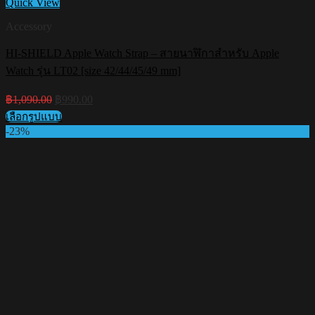
Quick View
Accessory
HI-SHIELD Apple Watch Strap – สายนาฬิกาสำหรับ Apple
Watch รุ่น LT02 [size 42/44/45/49 mm]
Original
Current
฿
1,090.00
฿
990.00
price
price
เลือกรูปแบบ
was:
is:
This
-23%
฿1,090.00.
฿990.00.
product
has
multiple
variants.
The
options
may
be
chosen
on
the
product
page