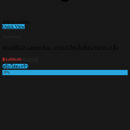
Add to wishlist
Quick View
Accessory
HI-SHIELD Laptops Bag – กระเป๋าใส่แล็ปท็อป ขนาด 13 นิ้ว
Original
Current
฿
1,090.00
฿
990.00
price
price
หยิบใส่ตะกร้า
was:
is:
-9%
฿1,090.00.
฿990.00.