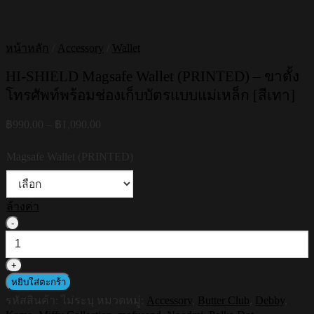
หน้าหลัก
/
Accessory
/
Wallet
HI-SHIELD Magsafe Wallet (PRINTED) – ขาตั้ง
โทรศัพท์พร้อมช่องเก็บบัตรแบบแม่เหล็ก [สีเทา]
Price
฿
990.00
–
฿
1,090.00
range:
฿990.00
Magsafe Wallet (PRINTED)
through
฿1,090.00
ล้างค่า
จำนวน
HI-
SHIELD
Magsafe
Wallet
หยิบใส่ตะกร้า
(PRINTED)
รหัสสินค้า:
ไม่ระบุ
หมวดหมู่:
Accessory
,
Butter Club
,
Debby
,
-