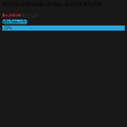
HI-SHIELD StylusMax for iPad – ปากกาสำหรับ iPad
Original
Current
฿
1,290.00
฿
990.00
price
price
หยิบใส่ตะกร้า
was:
is:
-20%
฿1,290.00.
฿990.00.