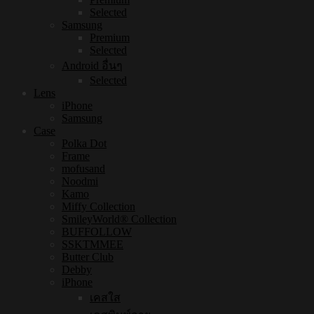
Selected
Samsung
Premium
Selected
Android อื่นๆ
Selected
Lens
iPhone
Samsung
Case
Polka Dot
Frame
mofusand
Noodmi
Kamo
Miffy Collection
SmileyWorld® Collection
BUFFOLLOW
SSKTMMEE
Butter Club
Debby
iPhone
เคสใส