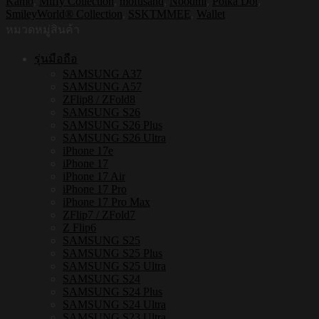
Kamo
,
Miffy Collection
,
mofusand
,
Noodmi
,
Polka Dot
,
ขา
SmileyWorld® Collection
,
SSKTMMEE
,
Wallet
ตั้ง
หมวดหมู่สินค้า
โทรศัพท์
พร้อม
รุ่นมือถือ
SAMSUNG A37
ช่อง
SAMSUNG A57
เก็บ
ZFlip8 / ZFold8
บัตร
SAMSUNG S26
SAMSUNG S26 Plus
แบบ
SAMSUNG S26 Ultra
แม่
iPhone 17e
iPhone 17
เหล็ก
iPhone 17 Air
[สี
iPhone 17 Pro
เทา]
iPhone 17 Pro Max
ZFlip7 / ZFold7
ชิ้น
Z Flip6
SAMSUNG S25
SAMSUNG S25 Plus
SAMSUNG S25 Ultra
SAMSUNG S24
SAMSUNG S24 Plus
SAMSUNG S24 Ultra
SAMSUNG S23 Ultra