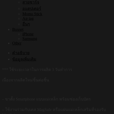
สายชาร์จ
อแดปเตอร์
Momo Stick
Air tag
อื่นๆ
Boxset
iPhone
Samsung
Other
คำอธิบาย
ข้อมูลเพิ่มเติม
*** ใช้ระยะเวลาในการผลิต 3 วันทำการ
เนื่องจากผลิตใหม่ชิ้นต่อชิ้น
– ขาตั้ง Smartphone แบบแม่เหล็ก พร้อมช่องเก็บบัตร
– ใช้งานร่วมกับเคส MagSafe หรือแผ่นแม่เหล็กเสริมที่รองรับ