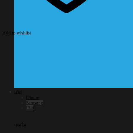
Add to wishlist
เคส
iPhone
Samsung
iPad
เคสใส