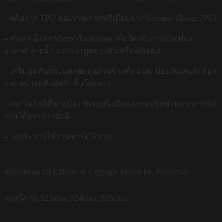
– ผลิตจาก TPU คุณภาพเกรดพรีเมี่ยมจาก Germany(Bayer TPU)
– ตัวเคสมี Dot Matrix เป็นลายจุด เพื่อป้องกันการเกิดฟอง
อากาศ ลายน้ำ จากการดูดของตัวเครื่องกับเคส
– เสริมมุมกันกระแทกยกสูงด้านข้างทั้ง 4 มุม ป้องกันเลนส์กล้อง
และหน้าจอสัมผัสกับพื้นโดยตรง
– เทคโนโลยีที่ช่วยป้องกันรอยนิ้วมือและรอยขีดข่วนจากการใช้
งานได้ยากกว่าปกติ
– รองรับการใช้งานชาร์จไร้สาย
Illustrations Dick Bruna © copyright Mercis bv, 1953-2024
เคสใส SS
S23ultra, S24ultra, S25ultra