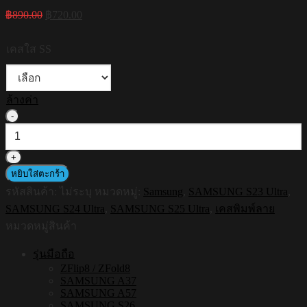
Original
Current
฿
890.00
฿
720.00
price
price
was:
is:
เคสใส SS
฿890.00.
฿720.00.
ล้างค่า
จำนวน
[S25ultra,S24ultra,S23ultra]
HI-
SHIELD
เคส
หยิบใส่ตะกร้า
ใส
รหัสสินค้า:
ไม่ระบุ
หมวดหมู่:
Samsung
,
SAMSUNG S23 Ultra
,
กัน
SAMSUNG S24 Ultra
,
SAMSUNG S25 Ultra
,
เคสพิมพ์ลาย
กระแทก
หมวดหมู่สินค้า
Samsung
รุ่น
รุ่นมือถือ
Miffy025
ZFlip8 / ZFold8
SAMSUNG A37
ชิ้น
SAMSUNG A57
SAMSUNG S26