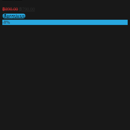
Original
Current
฿
890.00
฿
790.00
price
price
เลือกรูปแบบ
was:
is:
This
-8%
฿890.00.
฿790.00.
product
has
multiple
variants.
The
options
may
be
chosen
on
the
product
page