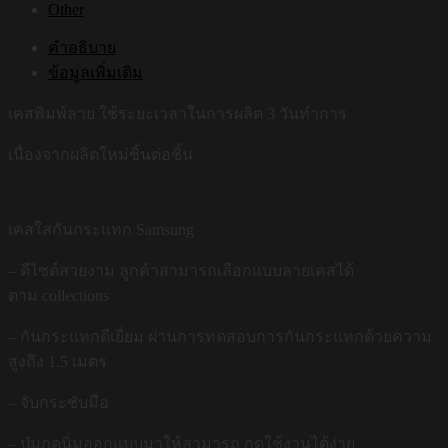
Other
คำอธิบาย
ข้อมูลเพิ่มเติม
เคสพิมพ์ลาย ใช้ระยะเวลาในการผลิต 3 วันทำการ
เนื่องจากผลิตใหม่ชิ้นต่อชิ้น
เคสใสกันกระแทก Samsung
– ดีไซด์สวยงาม ลูกค้าสามารถเลือกแบบลายเคสได้
ตาม collections
– กันกระแทกดีเยี่ยม ผ่านการทดสอบการกันกระแทกด้วยความ
สูงถึง 1.5 เมตร
– จับกระชับมือ
– ปุ่มกดนิ่มออกแบบมาให้สามารถ กดใช้งานได้ง่าย