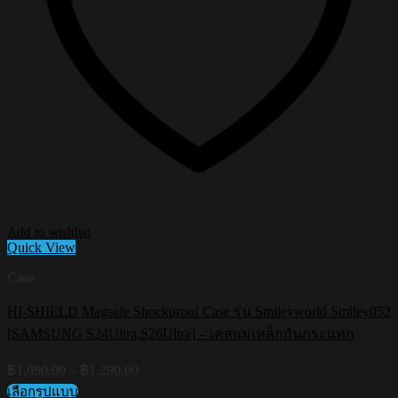
Add to wishlist
Quick View
Case
HI-SHIELD Magsafe Shockproof Case รุ่น Smileyworld Smiley052
[SAMSUNG S24Ultra,S26Ultra] – เคสแม่เหล็กกันกระแทก
Price
฿
1,090.00
–
฿
1,290.00
range:
เลือกรูปแบบ