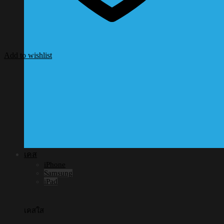
Add to wishlist
เคส
iPhone
Samsung
iPad
เคสใส