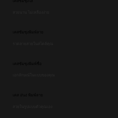
เคสซัมซุงใส
สวยนาน ไม่เหลืองง่าย
เคสซัมซุงพิมพ์ลาย
รวดลายสวยในสไตล์คุณ
เคสซัมซุงพิมพ์ชื่อ
เอกลักษณ์ในแบบของคุณ
เคส iPad พิมพ์ลาย
สวยในรูปแบบตัวคุณเอง