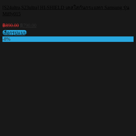
[S24ultra,S23ultra] HI-SHIELD เคสใสกันกระแทก Samsung รุ่น
Miffy015
Original
Current
฿
890.00
฿
790.00
price
price
เลือกรูปแบบ
was:
is:
This
-8%
฿890.00.
฿790.00.
product
has
multiple
variants.
The
options
may
be
chosen
on
the
product
page