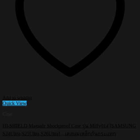
Add to wishlist
Quick View
Case
HI-SHIELD Magsafe Shockproof Case รุ่น Miffy014 [SAMSUNG
S24Ultra,S25Ultra,S26Ultra] – เคสแม่เหล็กกันกระแทก