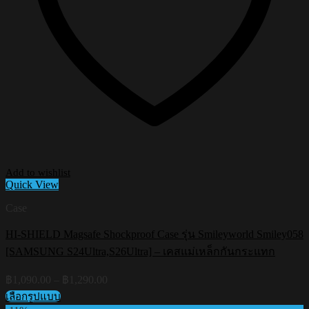
Add to wishlist
Quick View
Case
HI-SHIELD Magsafe Shockproof Case รุ่น Smileyworld Smiley058
[SAMSUNG S24Ultra,S26Ultra] – เคสแม่เหล็กกันกระแทก
Price
฿
1,090.00
–
฿
1,290.00
range:
เลือกรูปแบบ
฿1,090.00