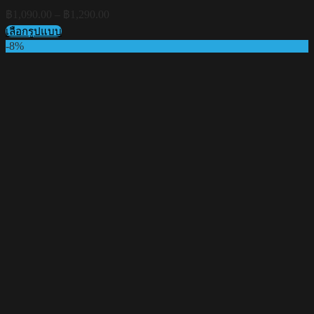
Price
฿
1,090.00
–
฿
1,290.00
range:
เลือกรูปแบบ
฿1,090.00
This
-8%
through
product
฿1,290.00
has
multiple
variants.
The
options
may
be
chosen
on
the
product
page