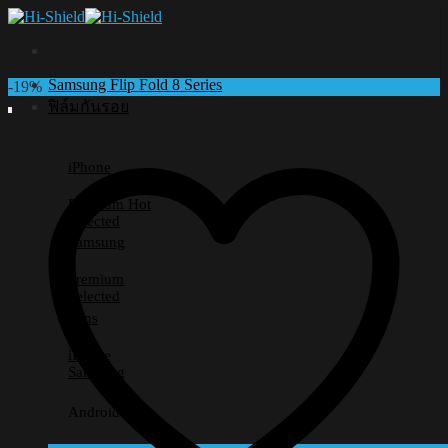
Skip
to
content
Samsung Flip Fold 8 Series
-19%
ฟิล์มกันรอย
iPhone
Premium
Selected
Samsung
Premium
Selected
Lens
iPhone
Samsung
Android อื่นๆ