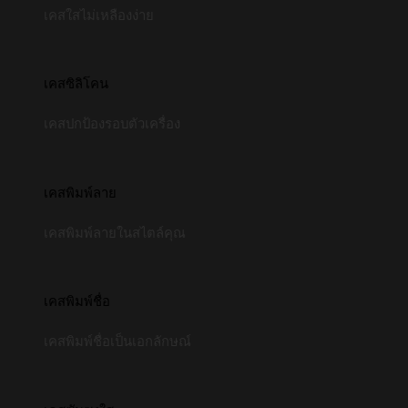
เคสใสไม่เหลืองง่าย
เคสซิลิโคน
เคสปกป้องรอบตัวเครื่อง
เคสพิมพ์ลาย
เคสพิมพ์ลายในสไตล์คุณ
เคสพิมพ์ชื่อ
เคสพิมพ์ชื่อเป็นเอกลักษณ์