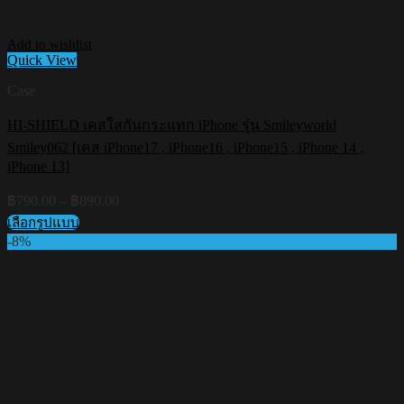
Add to wishlist
Quick View
Case
HI-SHIELD เคสใสกันกระแทก iPhone รุ่น Smileyworld
Smiley062 [เคส iPhone17 , iPhone16 , iPhone15 , iPhone 14 ,
iPhone 13]
Price
฿
790.00
–
฿
890.00
range:
เลือกรูปแบบ
฿790.00
This
-8%
through
product
฿890.00
has
multiple
variants.
The
options
may
be
chosen
on