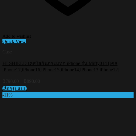
Add to wishlist
Quick View
Case
HI-SHIELD เคสใสกันกระแทก iPhone รุ่น Miffy014 [เคส
iPhone17,iPhone16,iPhone15,iPhone14,iPhone13,iPhone12]
Price
฿
790.00
–
฿
890.00
range:
เลือกรูปแบบ
฿790.00
This
-11%
through
product
฿890.00
has
multiple
variants.
The
options
may