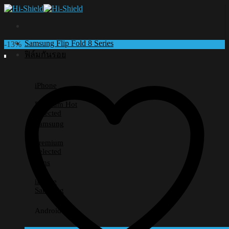
Skip
to
content
Samsung Flip Fold 8 Series
-13%
ฟิล์มกันรอย
iPhone
Premium
Selected
Samsung
Premium
Selected
Lens
iPhone
Samsung
Android อื่นๆ