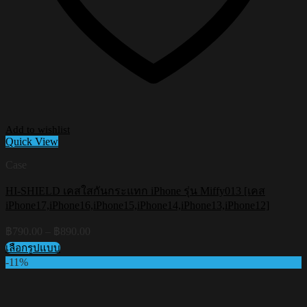
Add to wishlist
Quick View
Case
HI-SHIELD เคสใสกันกระแทก iPhone รุ่น Miffy013 [เคส
iPhone17,iPhone16,iPhone15,iPhone14,iPhone13,iPhone12]
Price
฿
790.00
–
฿
890.00
range:
เลือกรูปแบบ
฿790.00
This
-11%
through
product
฿890.00
has
multiple