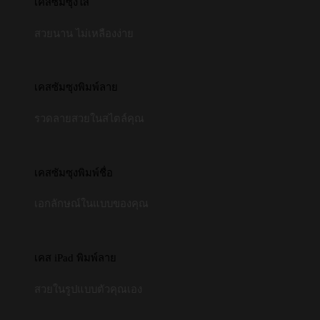
เคสซัมซุงใส
สวยนาน ไม่เหลืองง่าย
เคสซัมซุงพิมพ์ลาย
รวดลายสวยในสไตล์คุณ
เคสซัมซุงพิมพ์ชื่อ
เอกลักษณ์ในแบบของคุณ
เคส iPad พิมพ์ลาย
สวยในรูปแบบตัวคุณเอง