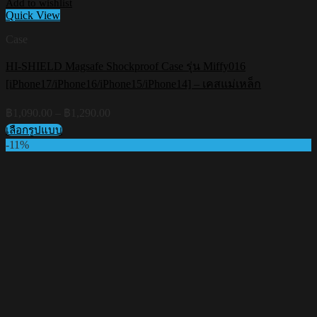
Add to wishlist
Quick View
Case
HI-SHIELD Magsafe Shockproof Case รุ่น Miffy016
[iPhone17/iPhone16/iPhone15/iPhone14] – เคสแม่เหล็ก
Price
฿
1,090.00
–
฿
1,290.00
range:
เลือกรูปแบบ
฿1,090.00
This
-11%
through
product
฿1,290.00
has
multiple
variants.
The
options
may
be
chosen
on
the
product
page