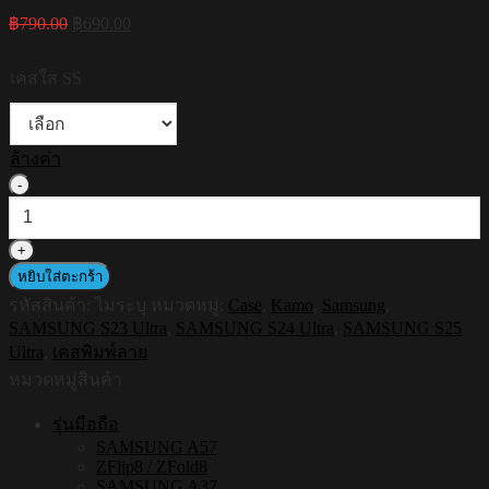
Original
Current
฿
790.00
฿
690.00
price
price
was:
is:
เคสใส SS
฿790.00.
฿690.00.
ล้างค่า
จำนวน
[S25ultra,S24ultra,S23ultra]
HI-
SHIELD
เคส
หยิบใส่ตะกร้า
ใส
รหัสสินค้า:
ไม่ระบุ
หมวดหมู่:
Case
,
Kamo
,
Samsung
,
กัน
SAMSUNG S23 Ultra
,
SAMSUNG S24 Ultra
,
SAMSUNG S25
Ultra
,
เคสพิมพ์ลาย
กระแทก
Samsung
หมวดหมู่สินค้า
รุ่น
รุ่นมือถือ
KAMO
S215
SAMSUNG A57
ZFlip8 / ZFold8
ชิ้น
SAMSUNG A37