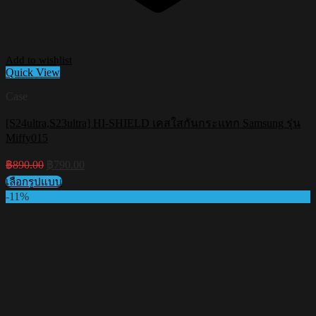
Add to wishlist
Quick View
Case
[S24ultra,S23ultra] HI-SHIELD เคสใสกันกระแทก Samsung รุ่น
Miffy015
Original
Current
฿
890.00
฿
790.00
price
price
เลือกรูปแบบ
was:
is:
This
-11%
฿890.00.
฿790.00.
product
has
multiple
variants.
The
options
may
be
chosen