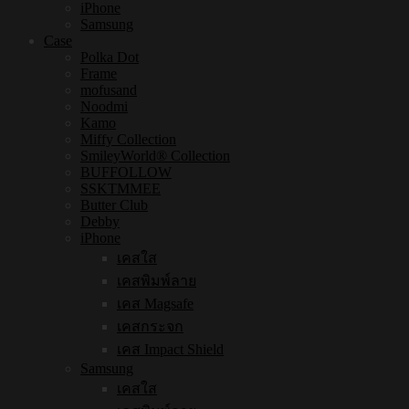
iPhone
Samsung
Case
Polka Dot
Frame
mofusand
Noodmi
Kamo
Miffy Collection
SmileyWorld® Collection
BUFFOLLOW
SSKTMMEE
Butter Club
Debby
iPhone
เคสใส
เคสพิมพ์ลาย
เคส Magsafe
เคสกระจก
เคส Impact Shield
Samsung
เคสใส