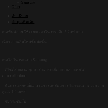
Samsung
Other
คำอธิบาย
ข้อมูลเพิ่มเติม
เคสพิมพ์ลาย ใช้ระยะเวลาในการผลิต 3 วันทำการ
เนื่องจากผลิตใหม่ชิ้นต่อชิ้น
เคสใสกันกระแทก Samsung
– ดีไซด์สวยงาม ลูกค้าสามารถเลือกแบบลายเคสได้
ตาม collections
– กันกระแทกดีเยี่ยม ผ่านการทดสอบการกันกระแทกด้วยความ
สูงถึง 1.5 เมตร
– จับกระชับมือ