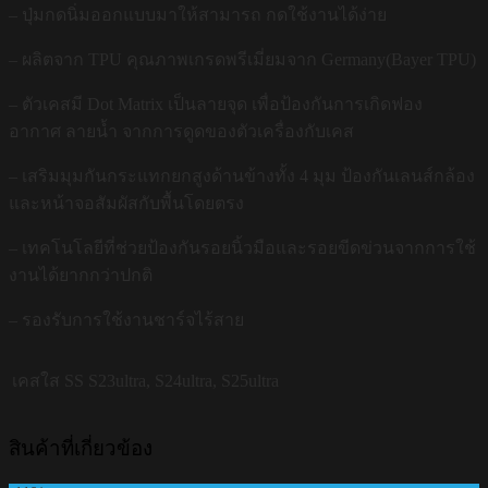
– ปุ่มกดนิ่มออกแบบมาให้สามารถ กดใช้งานได้ง่าย
– ผลิตจาก TPU คุณภาพเกรดพรีเมี่ยมจาก Germany(Bayer TPU)
– ตัวเคสมี Dot Matrix เป็นลายจุด เพื่อป้องกันการเกิดฟอง
อากาศ ลายน้ำ จากการดูดของตัวเครื่องกับเคส
– เสริมมุมกันกระแทกยกสูงด้านข้างทั้ง 4 มุม ป้องกันเลนส์กล้อง
และหน้าจอสัมผัสกับพื้นโดยตรง
– เทคโนโลยีที่ช่วยป้องกันรอยนิ้วมือและรอยขีดข่วนจากการใช้
งานได้ยากกว่าปกติ
– รองรับการใช้งานชาร์จไร้สาย
เคสใส SS
S23ultra, S24ultra, S25ultra
สินค้าที่เกี่ยวข้อง