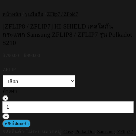
หน้าหลัก
/
รุ่นมือถือ
/
ZFlip7 / ZFold7
[ZFLIP8 / ZFLIP7] HI-SHIELD เคสใสกัน
กระแทก Samsung ZFLIP8 / ZFLIP7 รุ่น Polkadot
S210
Price
฿
790.00
–
฿
990.00
range:
฿790.00
ZFLIP
through
฿990.00
ล้างค่า
จำนวน
[ZFLIP8
/
ZFLIP7]
HI-
หยิบใส่ตะกร้า
SHIELD
รหัสสินค้า:
ไม่ระบุ
หมวดหมู่:
Case
,
Polka Dot
,
Samsung
,
ZFlip7 /
เคส