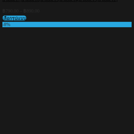
Price
฿
790.00
–
฿
890.00
range:
เลือกรูปแบบ
฿790.00
This
-8%
through
product
฿890.00
has
multiple
variants.
The
options
may
be
chosen
on
the
product
page