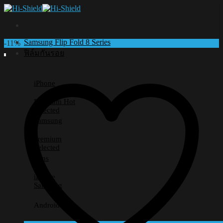
Skip
to
content
Samsung Flip Fold 8 Series
-11%
ฟิล์มกันรอย
iPhone
Premium
Selected
Samsung
Premium
Selected
Lens
iPhone
Samsung
Android อื่นๆ