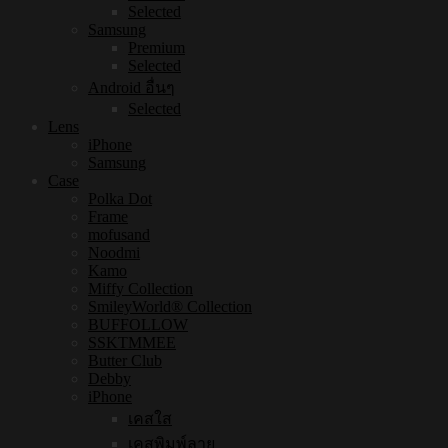
Selected
Samsung
Premium
Selected
Android อื่นๆ
Selected
Lens
iPhone
Samsung
Case
Polka Dot
Frame
mofusand
Noodmi
Kamo
Miffy Collection
SmileyWorld® Collection
BUFFOLLOW
SSKTMMEE
Butter Club
Debby
iPhone
เคสใส
เคสพิมพ์ลาย