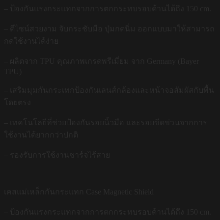
– ป้องกันแรงกระแทกจากการตกกระทบรอบด้านได้ถึง 150 cm.
– ดีไซน์สวยงาม จับกระชับมือ ปุ่มกดนิ่ม ออกแบบมาให้สามารถ
กดใช้งานได้ง่าย
– ผลิตจาก TPU คุณภาพเกรดพรีเมี่ยม จาก Germany (Bayer
TPU)
– เสริมมุมกันกระเทกป้องกันเลนส์กล้องและหน้าจอสัมผัสกับพื้น
โดยตรง
– เทคโนโลยีที่ช่วยป้องกันรอยนิ้วมือ และรอยขีดข่วนจากการ
ใช้งานได้ยากกว่าปกติ
– รองรับการใช้งานชาร์จไร้สาย
เคสแม่เหล็กกันกระแทก Case Magnetic Shield
– ป้องกันแรงกระแทกจากการตกกระทบรอบด้านได้ถึง 150 cm.