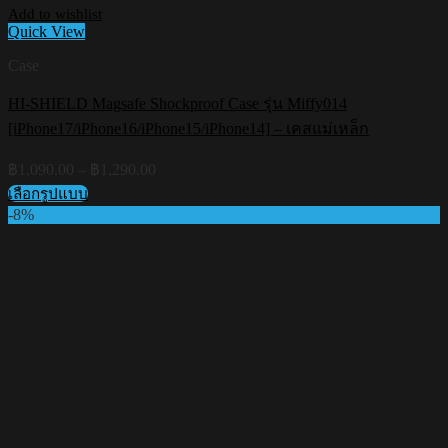
Add to wishlist
Quick View
Case
HI-SHIELD Magsafe Shockproof Case รุ่น Miffy014
[iPhone17/iPhone16/iPhone15/iPhone14] – เคสแม่เหล็ก
Price
฿
1,090.00
–
฿
1,290.00
range:
เลือกรูปแบบ
฿1,090.00
This
-8%
through
product
฿1,290.00
has
multiple
variants.
The
options
may
be
chosen
on
the
product
page