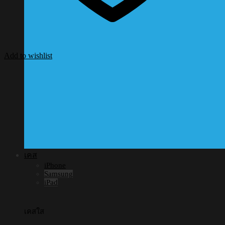
Add to wishlist
เคส
iPhone
Samsung
iPad
เคสใส