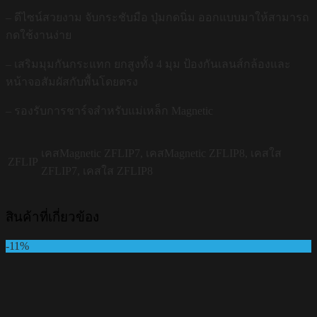
– ดีไซน์สวยงาม จับกระชับมือ ปุ่มกดนิ่ม ออกแบบมาให้สามารถ
กดใช้งานง่าย
– เสริมมุมกันกระแทก ยกสูงทั้ง 4 มุม ป้องกันเลนส์กล้องและ
หน้าจอสัมผัสกับพื้นโดยตรง
– รองรับการชาร์จสำหรับแม่เหล็ก Magnetic
เคสMagnetic ZFLIP7, เคสMagnetic ZFLIP8, เคสใส
ZFLIP
ZFLIP7, เคสใส ZFLIP8
สินค้าที่เกี่ยวข้อง
-11%