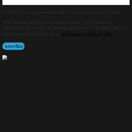
A link to set a new password will be sent to your email address.
Your personal data will be used to support your experience
throughout this website, to manage access to your account, and for
other purposes described in our
นโยบายความเป็นส่วนตัว
.
ลงทะเบียน