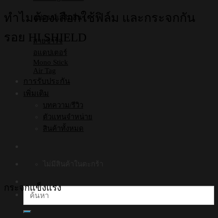
ทำไมต้องเลือกใช้ฟิล์ม และกระจกกัน
อุปกรณ์เสริมอื่นๆ
รอย HI SHIELD
สายชาร์จ
อแดปเตอร์
Mono Stick
Air Tag
การรับประกัน
เพิ่มเติม
บทความ/รีวิว
ตัวแทนจำหน่าย
สินค้าทั้งหมด
ไม่มีสินค้าในตะกร้า
กระจกแข็งแรง
ค้นหา: