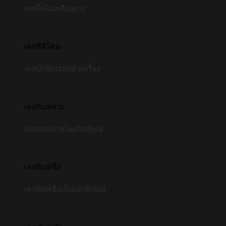
เคสใสไม่เหลืองง่าย
เคสซิลิโคน
เคสปกป้องรอบตัวเครื่อง
เคสพิมพ์ลาย
เคสพิมพ์ลายในสไตล์คุณ
เคสพิมพ์ชื่อ
เคสพิมพ์ชื่อเป็นเอกลักษณ์