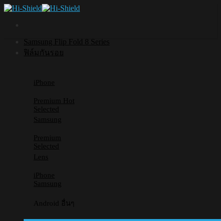
Skip
to
content
Samsung Flip Fold 8 Series
ฟิล์มกันรอย
iPhone
Premium
Selected
Samsung
Premium
Selected
Lens
iPhone
Samsung
Android อื่นๆ