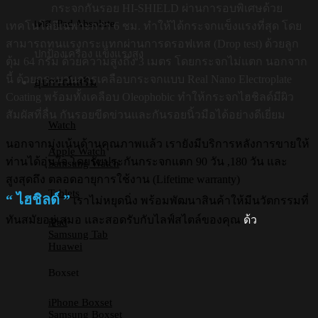
กระจกกันรอย HI-SHIELD ผ่านการอบพิเศษด้วย
เคส iPad Absolute
เทคโนโลยีเฉพาะกว่า 6 ชม. ทำให้ได้กระจกแข็งแรงที่สุด โดย
สามารถทนแรงกระแทกผ่านการดรอฟเทส (Drop test) ด้วยลูก
ปกป้องเครื่อง แข็งแรงสูง
ตุ้ม 64 กรัม ด้วยความสูงถึง 3 เมตร โดยกระจกไม่แตก นอกจาก
นี้ ด้วยกระบวนการเคลือบกระจกแบบ Real Nano Electroplate
อุปกรณ์เสริม
Coating พร้อมทั้งเคลือบ Oleophobic ทำให้กระจกไฮชิลด์มีผิว
สัมผัสที่ลื่น กันรอยขีดข่วนและกันรอยนิ้วมือได้อย่างดีเยี่ยม
Watch
นอกจากมุ่งเน้นด้านคุณภาพแล้ว เรายังมีบริการหลังการขายให้
Apple Watch
ท่านได้อุ่นใจ โดยรับประกันกระจกแตก 90 วัน ,180 วัน และ
Samsung Watch
สูงสุดถึง ตลอดอายุการใช้งาน (Lifetime warranty)
Tablets
“ ไฮชิลด์ ”
เราไม่หยุดนิ่ง พร้อมพัฒนาสินค้าให้มีนวัตกรรมที่
ทันสมัยอยู่เสมอ และสอดรับกับไลฟ์สไตล์ของคุณ
ด้ว
iPad
Samsung Tab
Huawei
Boxset
iPhone Boxset
Samsung Boxset