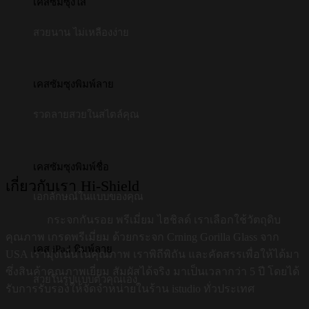
เคสซัมซุงใส
สวยนาน ไม่เหลืองง่าย
เคสซัมซุงพิมพ์ลาย
รวดลายสวยในสไตล์คุณ
เคสซัมซุงพิมพ์ชื่อ
เกี่ยวกับเรา Hi-Shield
เอกลักษณ์ในแบบของคุณ
กระจกกันรอย พรีเมี่ยม ไฮชิลด์ เราเลือกใช้วัตถุดิบ
คุณภาพ เกรดพรีเมี่ยม ด้วยกระจก Crning Gorilla Glass จาก
เคส iPad พิมพ์ลาย
USA เรามุ่งเน้นในคุณภาพ เราพิถีพิถัน และคัดสรรเพื่อให้ได้มา
ซึ่งสินค้าคุณภาพเยี่ยม สัมผัสได้จริง มาเป็นเวลากว่า 5 ปี โดยได้
สวยในรูปแบบตัวคุณเอง
รับการรับรองให้จัดจำหน่ายในร้าน istudio ทั่วประเทศ