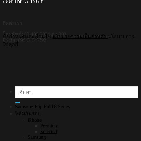
ติดตามข่าวสารได้ที่
ติดต่อเรา
โทรศัพท์: 02-408-2034 ต่อ 303
©Copyright 2026 Hi-Shield All Rights Reserved.
ข้อกำหนดและเงื่อนไข
นโยบายความเป็นส่วนตัว
นโยบายการ
มือถือ: 095-515-5592
ใช้คุกกี้
ค้นหา:
Samsung Flip Fold 8 Series
ฟิล์มกันรอย
iPhone
Premium
Selected
Samsung