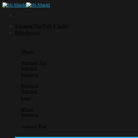
Skip
to
content
Samsung Flip Fold 8 Series
ฟิล์มกันรอย
iPhone
Premium
Selected
Samsung
Premium
Selected
Lens
iPhone
Samsung
Android อื่นๆ