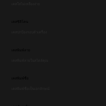
เคสใสไม่เหลืองง่าย
เคสซิลิโคน
เคสปกป้องรอบตัวเครื่อง
เคสพิมพ์ลาย
เคสพิมพ์ลายในสไตล์คุณ
เคสพิมพ์ชื่อ
เคสพิมพ์ชื่อเป็นเอกลักษณ์