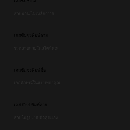
เคสซัมซุงใส
สวยนาน ไม่เหลืองง่าย
เคสซัมซุงพิมพ์ลาย
รวดลายสวยในสไตล์คุณ
เคสซัมซุงพิมพ์ชื่อ
เอกลักษณ์ในแบบของคุณ
เคส iPad พิมพ์ลาย
สวยในรูปแบบตัวคุณเอง