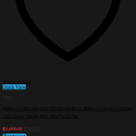
Add to wishlist
Quick View
Film
[ฟิล์ม SAMSUNG S26,S25]HI-SHIELD ฟิล์มกระจก SAMSUNG
2.5D Triple Strong Max ประกัน365วัน
Original
Current
฿
1,090.00
฿
590.00
price
price