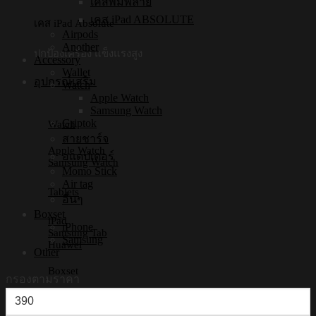
เคสพิมพ์ลาย
เคส iPad ABSOLUTE
เคส iPad Absolute
Airpods
Another
ปกป้องเครื่อง แข็งแรงสูง
Accessory
Wallet
อุปกรณ์เสริม
Watch
Apple Watch
Samsung Watch
Griptok
Watch
สายชาร์จ
Apple Watch
อแดปเตอร์
Samsung Watch
Momo Stick
Air tag
Tablets
อื่นๆ
Boxset
iPad
iPhone
Samsung Tab
Samsung
Huawei
Other
Boxset
กรองตามราคา
ราคา
iPhone Boxset
Samsung Boxset
ต่ำ