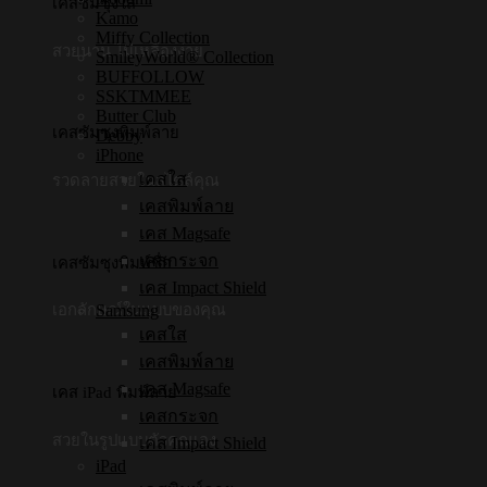
เคสซัมซุงใส
Kamo
Miffy Collection
สวยนาน ไม่เหลืองง่าย
SmileyWorld® Collection
BUFFOLLOW
SSKTMMEE
Butter Club
เคสซัมซุงพิมพ์ลาย
Debby
iPhone
เคสใส
รวดลายสวยในสไตล์คุณ
เคสพิมพ์ลาย
เคส Magsafe
เคสกระจก
เคสซัมซุงพิมพ์ชื่อ
เคส Impact Shield
Samsung
เอกลักษณ์ในแบบของคุณ
เคสใส
เคสพิมพ์ลาย
เคส Magsafe
เคส iPad พิมพ์ลาย
เคสกระจก
สวยในรูปแบบตัวคุณเอง
เคส Impact Shield
iPad