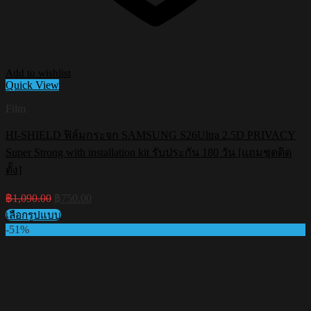
Add to wishlist
Quick View
Film
HI-SHIELD ฟิล์มกระจก SAMSUNG S26Ultra 2.5D PRIVACY
Super Strong with installation kit รับประกัน 180 วัน [แถมชุดติด
ตั้ง]
Original
Current
฿
1,090.00
฿
750.00
price
price
เลือกรูปแบบ
was:
is:
This
-51%
฿1,090.00.
฿750.00.
product
has
multiple
variants.
The
options