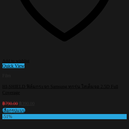
Add to wishlist
Quick View
Film
HI-SHIELD ฟิล์มกระจก Samsung ทุกรุ่น ใสเต็มจอ 2.5D Full
Coverage
Original
Current
฿
790.00
฿
390.00
price
price
เลือกรูปแบบ
was:
is:
This
-51%
฿790.00.
฿390.00.
product
has