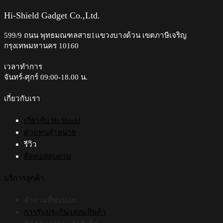
multiple
variants.
Hi-Shield Gadget Co.,Ltd.
The
options
599/9 ถนน พุทธมณฑลสาย1แขวงบางด้วน เขตภาษีเจริญ
may
กรุงเทพมหานคร 10160
be
chosen
on
เวลาทำการ
the
จันทร์-ศุกร์ 09:00-18.00 น.​
product
page
เกี่ยวกับเรา
เกี่ยวกับ Hi-Shield
ตัวแทนจำหน่าย
รีวิว
ติดต่อสอบถาม
บริการลูกค้า
คำถามที่พบบ่อย
การรับประกัน/เคลมสินค้า