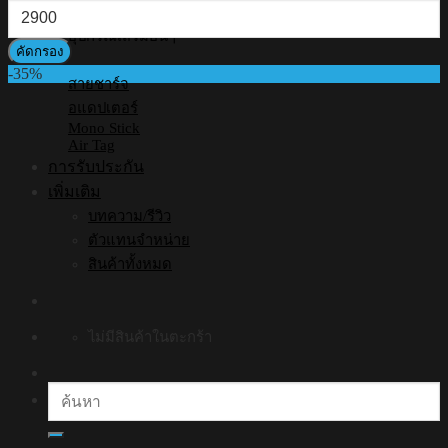
ราคา
สุด
สูงสุด
อุปกรณ์เสริมอื่นๆ
คัดกรอง
-35%
สายชาร์จ
อแดปเตอร์
Mono Stick
Air Tag
การรับประกัน
เพิ่มเติม
บทความ/รีวิว
ตัวแทนจำหน่าย
สินค้าทั้งหมด
ไม่มีสินค้าในตะกร้า
ค้นหา: