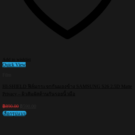
Add to wishlist
Quick View
Film
HI-SHIELD ฟิล์มกระจกกันมองข้าง SAMSUNG S26 2.5D Matte
Privacy – ผิวสัมผัสด้านกันรอยนิ้วมือ
Original
Current
฿
890.00
฿
590.00
price
price
เลือกรูปแบบ
was:
is:
This
฿890.00.
฿590.00.
product
has