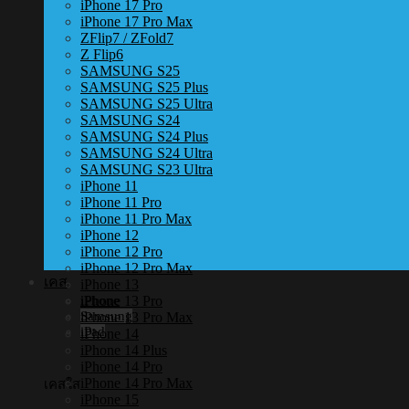
iPhone 17 Pro
iPhone 17 Pro Max
ZFlip7 / ZFold7
Z Flip6
SAMSUNG S25
SAMSUNG S25 Plus
SAMSUNG S25 Ultra
SAMSUNG S24
SAMSUNG S24 Plus
SAMSUNG S24 Ultra
SAMSUNG S23 Ultra
iPhone 11
iPhone 11 Pro
iPhone 11 Pro Max
iPhone 12
iPhone 12 Pro
iPhone 12 Pro Max
เคส
iPhone 13
iPhone 13 Pro
iPhone
Samsung
iPhone 13 Pro Max
iPad
iPhone 14
iPhone 14 Plus
iPhone 14 Pro
iPhone 14 Pro Max
เคสใส
iPhone 15