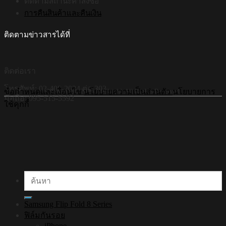
ติดตามสถานะคำสั่งซื้อ
การคืนสินค้าและคืนเงิน
ติดตามข่าวสารได้ที่
ติดต่อเรา
โทรศัพท์: 02-408-2034 ต่อ 303
©Copyright 2026 Hi-Shield All Rights Reserved.
ข้อกำหนดและเงื่อนไข
นโยบายความเป็นส่วนตัว
นโยบายการ
มือถือ: 095-515-5592
ใช้คุกกี้
ค้นหา:
Samsung Flip Fold 8 Series
ฟิล์มกันรอย
iPhone