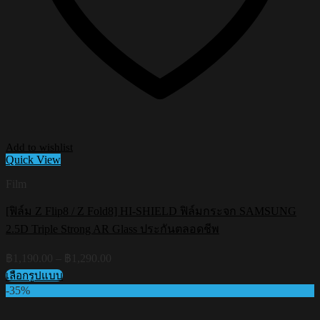
Add to wishlist
Quick View
Film
[ฟิล์ม Z Flip8 / Z Fold8] HI-SHIELD ฟิล์มกระจก SAMSUNG
2.5D Triple Strong AR Glass ประกันตลอดชีพ
Price
฿
1,190.00
–
฿
1,290.00
range:
เลือกรูปแบบ
฿1,190.00
This
-35%
through
product
฿1,290.00
has