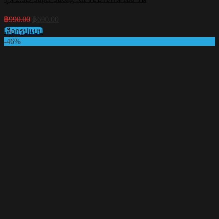
Original
Current
฿
990.00
฿
690.00
price
price
เลือกรูปแบบ
was:
is:
This
-46%
฿990.00.
฿690.00.
product
has
multiple
variants.
The
options
may
be
chosen
on
the
product
page