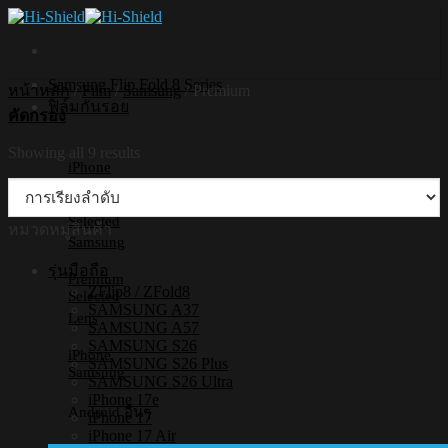
Skip
to
content
Samsung Flip Fold 8 Series
หน้าหลัก
/
Film
/
Samsung
/
Premium
ฟิล์มกันรอย
คัดกรอง
Showing all 9 results
iPhone
Premium
Selected
หมวดหมู่สินค้า
Samsung
รุ่นมือถือ
Premium
ZFlip8 / ZFold8
Selected
SAMSUNG A37
Lens
SAMSUNG A57
SAMSUNG S26
iPhone
SAMSUNG S26 Plus
Samsung
SAMSUNG S26 Ultra
iPhone 17e
Android อื่นๆ
iPhone 17
iPhone 17 Air