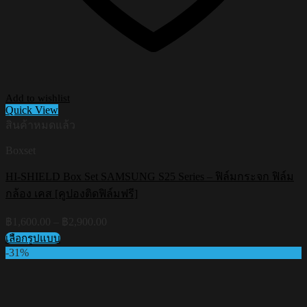
Add to wishlist
Quick View
สินค้าหมดแล้ว
Boxset
HI-SHIELD Box Set SAMSUNG S25 Series – ฟิล์มกระจก ฟิล์ม
กล้อง เคส [คูปองติดฟิล์มฟรี]
Price
฿
1,600.00
–
฿
2,900.00
range:
เลือกรูปแบบ
฿1,600.00
This
-31%
through
product
฿2,900.00
has
multiple
variants.