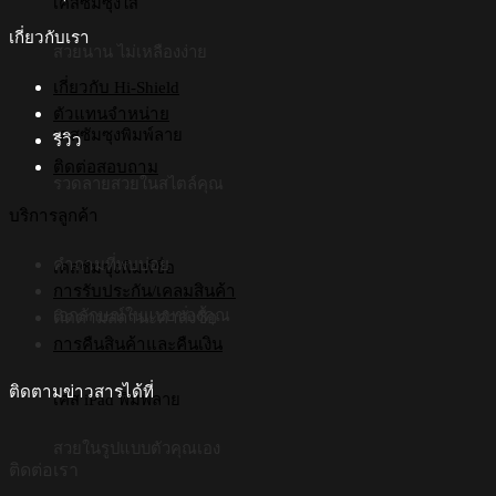
เคสซัมซุงใส
เกี่ยวกับเรา
สวยนาน ไม่เหลืองง่าย
เกี่ยวกับ Hi-Shield
ตัวแทนจำหน่าย
เคสซัมซุงพิมพ์ลาย
รีวิว
ติดต่อสอบถาม
รวดลายสวยในสไตล์คุณ
บริการลูกค้า
คำถามที่พบบ่อย
เคสซัมซุงพิมพ์ชื่อ
การรับประกัน/เคลมสินค้า
เอกลักษณ์ในแบบของคุณ
ติดตามสถานะคำสั่งซื้อ
การคืนสินค้าและคืนเงิน
ติดตามข่าวสารได้ที่
เคส iPad พิมพ์ลาย
สวยในรูปแบบตัวคุณเอง
ติดต่อเรา