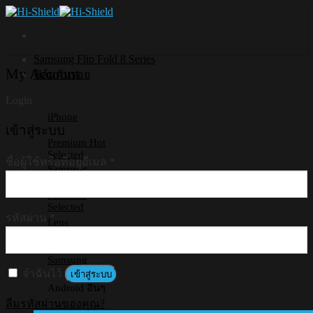
Skip
to
content
Samsung Flip Fold 8 Series
My Account
ฟิล์มกันรอย
Login
iPhone
เข้าสู่ระบบ
Premium
Selected
ชื่อผู้ใช้หรือที่อยู่อีเมล
*
Samsung
Premium
Selected
รหัสผ่าน
*
Lens
iPhone
Samsung
จำฉันไว้
เข้าสู่ระบบ
Android อื่นๆ
ลืมรหัสผ่านของคุณ?