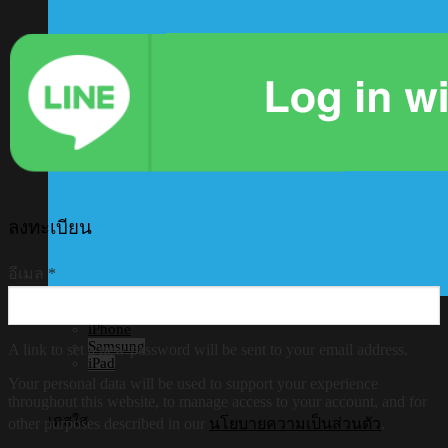
ลงทะเบียน
อีเมล
*
เคส
iPhone
Samsung
A link to set a new password will be sent to your email address.
iPad
Your personal data will be used to support your experience
throughout this website, to manage access to your account, and for
เคสใส
other purposes described in our
นโยบายความเป็นส่วนตัว
.