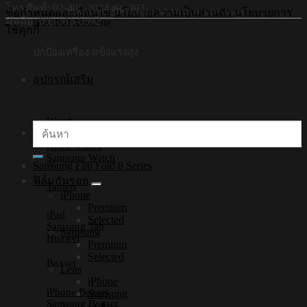
โทรศัพท์: 02-408-2034 ต่อ 303
©Copyright 2026 Hi-Shield All Rights Reserved.
ข้อกำหนดและเงื่อนไข
นโยบายความเป็นส่วนตัว
นโยบายการ
มือถือ: 095-515-5592
เคส iPad Absolute
ใช้คุกกี้
ปกป้องเครื่อง แข็งแรงสูง
อุปกรณ์เสริม
Watch
ค้นหา:
Apple Watch
Samsung Watch
Samsung Flip Fold 8 Series
ฟิล์มกันรอย
Tablets
iPhone
Premium
iPad
Selected
Samsung Tab
Samsung
Huawei
Premium
Selected
Boxset
Lens
iPhone
iPhone Boxset
Samsung
Samsung Boxset