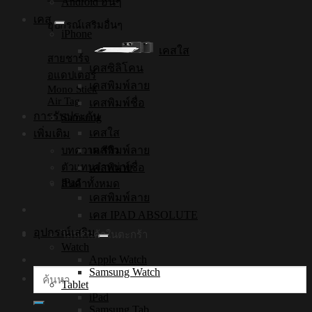
Android อื่นๆ
เคส
อุปกรณ์เสริมอื่นๆ
iPhone
เคสใส
สายชาร์จ
เคสซิลิโคน
อแดปเตอร์
เคสพิมพ์ลาย
Mono Stick
Air Tag
เคสพิมพ์ชื่อ
การรับประกัน
Samsung
เคสใส
เพิ่มเติม
เคสพิมพ์ลาย
บทความ/รีวิว
เคสพิมพ์ชื่อ
ตัวแทนจำหน่าย
iPad
สินค้าทั้งหมด
เคสพิมพ์ลาย
เคส IPAD ABSOLUTE
อุปกรณ์เสริม
ไม่มีสินค้าในตะกร้า
Watch
Apple Watch
Samsung Watch
ค้นหา:
Tablet
iPad
Samsung Tab