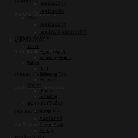
เคสซัมซุงใส
เคสพิมพ์ลาย
เคสพิมพ์ชื่อ
สวยนาน ไม่เหลืองง่าย
iPad
เคสพิมพ์ลาย
เคส IPAD ABSOLUTE
เคสซัมซุงพิมพ์ลาย
อุปกรณ์เสริม
Watch
รวดลายสวยในสไตล์คุณ
Apple Watch
Samsung Watch
Tablet
iPad
Samsung Tab
เคสซัมซุงพิมพ์ชื่อ
Huawei
Boxset
เอกลักษณ์ในแบบของคุณ
iPhone
Samsung
อุปกรณ์เสริมอื่นๆ
สายชาร์จ
เคส iPad พิมพ์ลาย
อแดปเตอร์
Momo Stick
สวยในรูปแบบตัวคุณเอง
Air tag
การรับประกัน