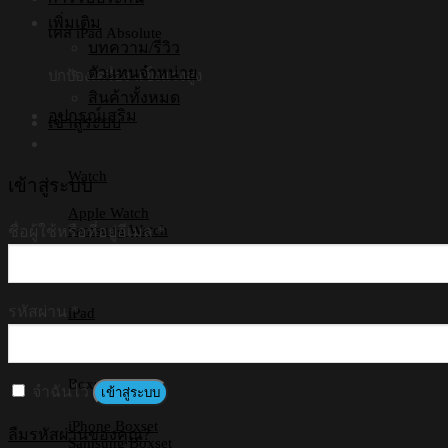
เพิ่มเติม
เคส iPad Absolute
บทความ/รีวิว
ตัวแทนจำหน่าย
ปกป้องเครื่อง แข็งแรงสูง
สินค้าทั้งหมด
อุปกรณ์เสริม
เข้าสู่ระบบ
Watch
เข้าสู่ระบบ
Apple Watch
Samsung Watch
ชื่อผู้ใช้หรือที่อยู่อีเมล
*
Tablets
รหัสผ่าน
*
iPad
Samsung Tab
Huawei
Boxset
จำฉันไว้
เข้าสู่ระบบ
iPhone Boxset
ลืมรหัสผ่านของคุณ?
Samsung Boxset