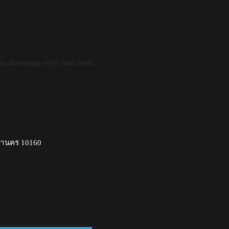
ge other page when you need.
หานคร 10160