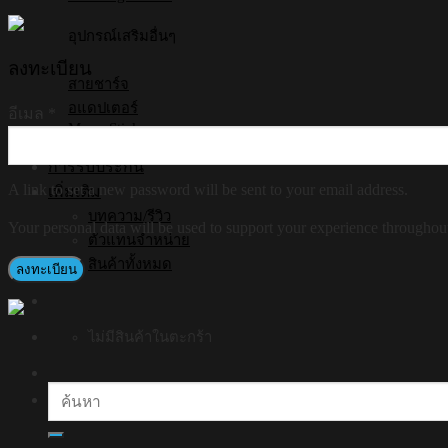
อุปกรณ์เสริมอื่นๆ
ลงทะเบียน
สายชาร์จ
อแดปเตอร์
อีเมล
*
Mono Stick
Air Tag
การรับประกัน
A link to set a new password will be sent to your email address.
เพิ่มเติม
บทความ/รีวิว
Your personal data will be used to support your experience throughout
ตัวแทนจำหน่าย
สินค้าทั้งหมด
ลงทะเบียน
ไม่มีสินค้าในตะกร้า
ค้นหา: