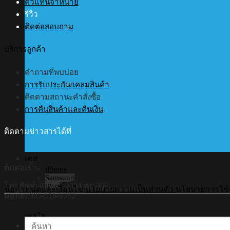
ตัวแทนจำหน่าย
รีวิว
ติดต่อสอบถาม
บริการลูกค้า
คำถามที่พบบ่อย
การรับประกัน/เคลมสินค้า
ติดตามสถานะคำสั่งซื้อ
การคืนสินค้าและคืนเงิน
ติดตามข่าวสารได้ที่
เคส
ติดต่อเรา
iPhone
Samsung
โทรศัพท์: 02-408-2034 ต่อ 303
iPad
©Copyright 2026 Hi-Shield All Rights Reserved.
ข้อกำหนดและเงื่อนไข
นโยบายความเป็นส่วนตัว
นโยบายการใช้คุ
มือถือ: 095-515-5592
เคสใส
ค้นหา: