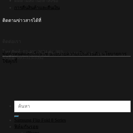
ติดตามสถานะคำสั่งซื้อ
การคืนสินค้าและคืนเงิน
ติดตามข่าวสารได้ที่
ติดต่อเรา
โทรศัพท์: 02-408-2034 ต่อ 303
©Copyright 2026 Hi-Shield All Rights Reserved.
ข้อกำหนดและเงื่อนไข
นโยบายความเป็นส่วนตัว
นโยบายการ
มือถือ: 095-515-5592
ใช้คุกกี้
ค้นหา:
Samsung Flip Fold 8 Series
ฟิล์มกันรอย
iPhone