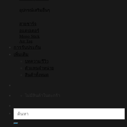
The
options
อุปกรณ์เสริมอื่นๆ
may
be
chosen
สายชาร์จ
on
the
อแดปเตอร์
product
Mono Stick
page
Air Tag
การรับประกัน
เพิ่มเติม
บทความ/รีวิว
ตัวแทนจำหน่าย
สินค้าทั้งหมด
ไม่มีสินค้าในตะกร้า
ค้นหา: