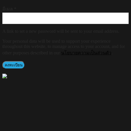
อีเมล
*
A link to set a new password will be sent to your email address.
Your personal data will be used to support your experience
throughout this website, to manage access to your account, and for
other purposes described in our
นโยบายความเป็นส่วนตัว
.
ลงทะเบียน