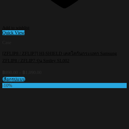
Add to wishlist
Quick View
Case
[ZFLIP8 / ZFLIP7] HI-SHIELD เคสใสกันกระแทก Samsung
ZFLIP8 / ZFLIP7 รุ่น Smiley SL002
Price
฿
890.00
–
฿
1,090.00
range:
เลือกรูปแบบ
฿890.00
This
-10%
through
product
฿1,090.00
has
multiple
variants.
The
options
may
be