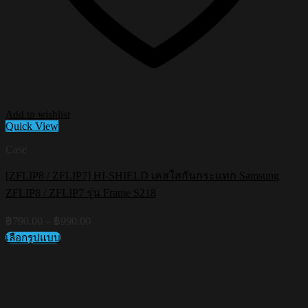
Add to wishlist
Quick View
Case
[ZFLIP8 / ZFLIP7] HI-SHIELD เคสใสกันกระแทก Samsung
ZFLIP8 / ZFLIP7 รุ่น Frame S218
Price
฿
790.00
–
฿
990.00
range:
เลือกรูปแบบ
฿790.00
This
through
product
฿990.00
has
multiple
variants.