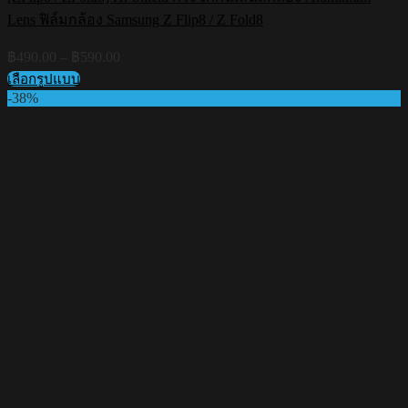
Lens ฟิล์มกล้อง Samsung Z Flip8 / Z Fold8
Price
฿
490.00
–
฿
590.00
range:
เลือกรูปแบบ
฿490.00
This
-38%
through
product
฿590.00
has
multiple
variants.
The
options
may
be
chosen
on
the
product
page