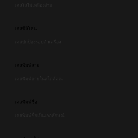
เคสใสไม่เหลืองง่าย
เคสซิลิโคน
เคสปกป้องรอบตัวเครื่อง
เคสพิมพ์ลาย
เคสพิมพ์ลายในสไตล์คุณ
เคสพิมพ์ชื่อ
เคสพิมพ์ชื่อเป็นเอกลักษณ์