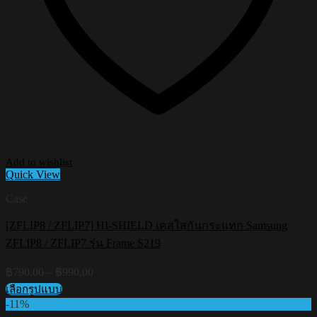
Add to wishlist
Quick View
Case
[ZFLIP8 / ZFLIP7] HI-SHIELD เคสใสกันกระแทก Samsung
ZFLIP8 / ZFLIP7 รุ่น Frame S219
Price
฿
790.00
–
฿
990.00
range:
เลือกรูปแบบ
฿790.00
This
-11%
through
product