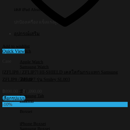
เคส iPad Absolute
ปกป้องเครื่อง แข็งแรงสูง
อุปกรณ์เสริม
Add to wishlist
Watch
Quick View
Case
Apple Watch
Samsung Watch
[ZFLIP8 / ZFLIP7] HI-SHIELD เคสใสกันกระแทก Samsung
Tablets
ZFLIP8 / ZFLIP7 รุ่น Smiley SL003
Price
iPad
฿
890.00
–
฿
1,090.00
range:
Samsung Tab
เลือกรูปแบบ
Huawei
฿890.00
This
-10%
through
product
Boxset
฿1,090.00
has
multiple
iPhone Boxset
variants.
Samsung Boxset