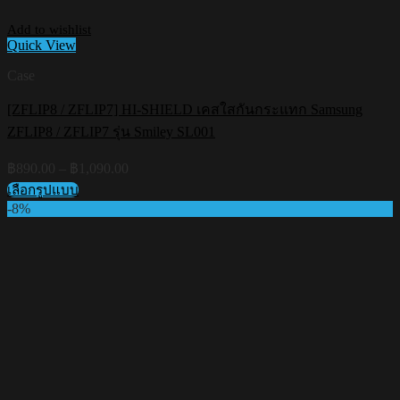
Add to wishlist
Quick View
Case
[ZFLIP8 / ZFLIP7] HI-SHIELD เคสใสกันกระแทก Samsung
ZFLIP8 / ZFLIP7 รุ่น Smiley SL001
Price
฿
890.00
–
฿
1,090.00
range:
เลือกรูปแบบ
฿890.00
This
-8%
through
product
฿1,090.00
has
multiple
variants.
The
options
may
be
chosen
on
the