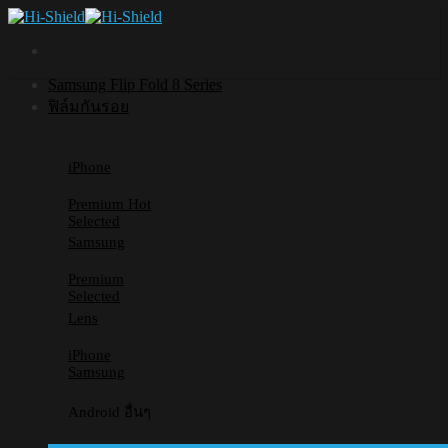
Skip
to
content
Samsung Flip Fold 8 Series
ฟิล์มกันรอย
iPhone
Premium
Selected
Samsung
Premium
Selected
Lens
iPhone
Samsung
Android อื่นๆ