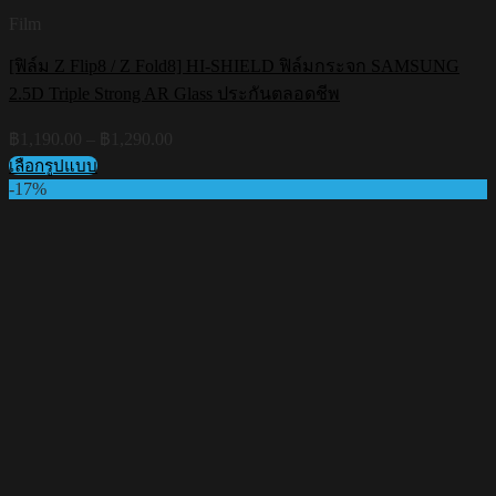
Film
[ฟิล์ม Z Flip8 / Z Fold8] HI-SHIELD ฟิล์มกระจก SAMSUNG
2.5D Triple Strong AR Glass ประกันตลอดชีพ
Price
฿
1,190.00
–
฿
1,290.00
range:
เลือกรูปแบบ
฿1,190.00
This
-17%
through
product
฿1,290.00
has
multiple
variants.
The
options
may
be
chosen
on
the
product
page