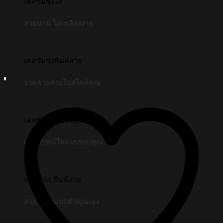
เคสซัมซุงใส
สวยนาน ไม่เหลืองง่าย
เคสซัมซุงพิมพ์ลาย
รวดลายสวยในสไตล์คุณ
เคสซัมซุงพิมพ์ชื่อ
เอกลักษณ์ในแบบของคุณ
เคส iPad พิมพ์ลาย
สวยในรูปแบบตัวคุณเอง