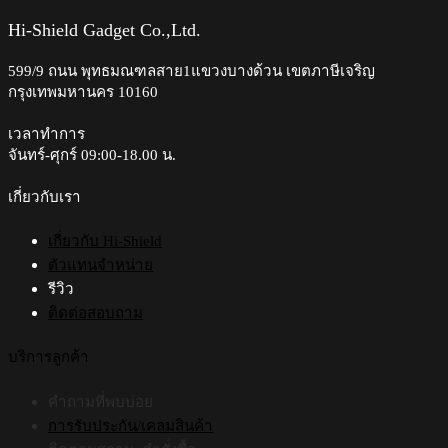
The
options
Hi-Shield Gadget Co.,Ltd.
may
be
599/9 ถนน พุทธมณฑลสาย1แขวงบางด้วน เขตภาษีเจริญ
chosen
กรุงเทพมหานคร 10160
on
the
เวลาทำการ
product
page
จันทร์-ศุกร์ 09:00-18.00 น.​
เกี่ยวกับเรา
เกี่ยวกับ Hi-Shield
ตัวแทนจำหน่าย
รีวิว
ติดต่อสอบถาม
บริการลูกค้า
คำถามที่พบบ่อย
การรับประกัน/เคลมสินค้า