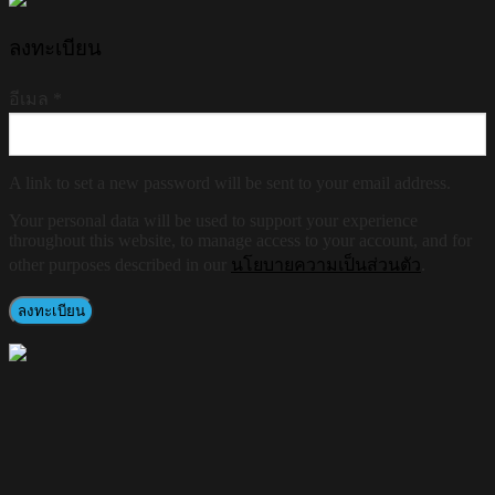
ลงทะเบียน
อีเมล
*
A link to set a new password will be sent to your email address.
Your personal data will be used to support your experience
throughout this website, to manage access to your account, and for
other purposes described in our
นโยบายความเป็นส่วนตัว
.
ลงทะเบียน