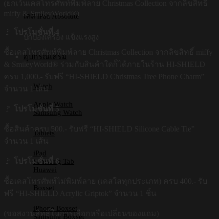
(ยกเว้นเคสโทรศัพท์พิมพ์ลาย Christmas Collection จากลิขสิทธิ์
miffy & SmileyWorld®)
เคส iPad Absolute
🚩
โปรโมชั่นที่ 4
ปกป้องเครื่อง แข็งแรงสูง
ซื้อเคสโทรศัพท์พิมพ์ลาย Christmas Collection จากลิขสิทธิ์ miffy
อุปกรณ์เสริม
& SmileyWorld® ร่วมกับสินค้าใดก็ได้ภายในร้าน HI-SHIELD
ครบ 1,000.- รับฟรี “HI-SHIELD Christmas Tree Phone Charm”
Watch
จำนวน 1 เส้น
Apple Watch
🚩
โปรโมชั่นที่ 5
Samsung Watch
ซื้อสินค้าครบ 500.- รับฟรี “HI-SHIELD Silicone Cable Tie”
Tablets
จำนวน 1 เส้น
iPad
🚩
โปรโมชั่นที่ 6
Samsung Tab
Huawei
ซื้อเคสโทรศัพท์ไม่พิมพ์ลาย (เคสใสทุกประเภท) ครบ 400.- รับ
Boxset
ฟรี “HI-SHIELD Acrylic Griptok” จำนวน 1 ชิ้น
iPhone Boxset
(ขอสงวนสิทธิ์ในการเลือกหรือเปลี่ยนของแถม)
Samsung Boxset