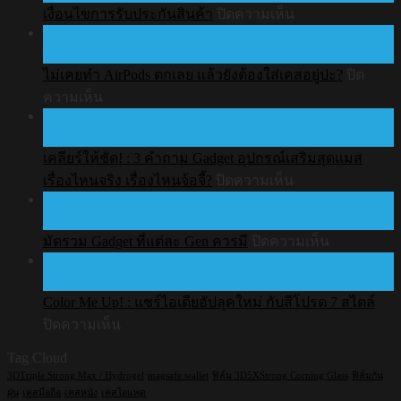
บน
เงื่อนไขการรับประกันสินค้า
ปิดความเห็น
22
เงื่อนไข
ก.ค.
การ
ไม่เคยทำ AirPods ตกเลย แล้วยังต้องใส่เคสอยู่ปะ?
ปิด
รับ
บน
ความเห็น
ประกัน
15
ไม่
สินค้า
ก.ค.
เคย
เคลียร์ให้ชัด! : 3 คำถาม Gadget อุปกรณ์เสริมสุดแมส
ทำ
บน
เรื่องไหนจริง เรื่องไหนจ้อจี้?
ปิดความเห็น
AirPods
10
ตก
เคลียร์
ก.ค.
เลย
ให้
บน
มัดรวม Gadget ที่แต่ละ Gen ควรมี
ปิดความเห็น
แล้ว
ชัด!
10
มัด
:
ยัง
ก.ค.
3
รวม
ต้อง
คำถาม
Color Me Up! : แชร์ไอเดียอัปลุคใหม่ กับสีโปรด 7 สไตล์
Gadget
ใส่
Gadget
บน
ที่
ปิดความเห็น
เคส
อุปกรณ์
Color
แต่ละ
Tag Cloud
อยู่
Me
เสริม
Gen
Up!
3DTriple Strong Max / Hydrogel
magsafe wallet
ฟิล์ม 3D5XStrong Corning Glass
ฟิล์มกัน
ปะ?
สุด
ควร
:
ฝุ่น
เคสมือถือ
เคสหนัง
เคสไอแพด