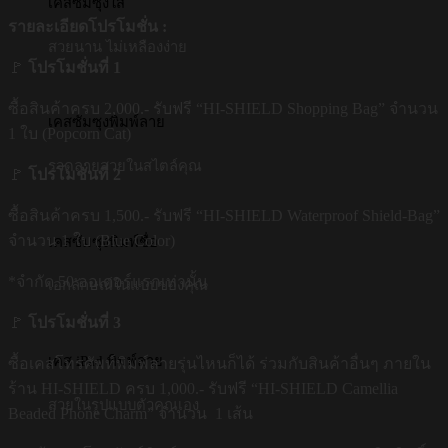
เคสซัมซุงใส
รายละเอียดโปรโมชั่น :
สวยนาน ไม่เหลืองง่าย
🚩
โปรโมชั่นที่ 1
ซื้อสินค้าครบ 2,000.- รับฟรี “HI-SHIELD Shopping Bag” จำนวน
เคสซัมซุงพิมพ์ลาย
1 ใบ (Popcorn Cat)
รวดลายสวยในสไตล์คุณ
🚩
โปรโมชั่นที่ 2
ซื้อสินค้าครบ 1,500.- รับฟรี “HI-SHIELD Waterproof Shield-Bag”
จำนวน 1 ใบ (Blue Color)
เคสซัมซุงพิมพ์ชื่อ
*จำกัด 50 ออเดอร์แรกเท่านั้น
เอกลักษณ์ในแบบของคุณ
🚩
โปรโมชั่นที่ 3
เคส iPad พิมพ์ลาย
ซื้อเคสโทรศัพท์พิมพ์ลายรุ่นไหนก็ได้ ร่วมกับสินค้าอื่นๆ ภายใน
ร้าน HI-SHIELD ครบ 1,000.- รับฟรี “HI-SHIELD Camellia
สวยในรูปแบบตัวคุณเอง
Beaded Phone Charm” จำนวน 1 เส้น