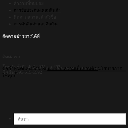
คำถามที่พบบ่อย
การรับประกัน/เคลมสินค้า
ติดตามสถานะคำสั่งซื้อ
การคืนสินค้าและคืนเงิน
ติดตามข่าวสารได้ที่
ติดต่อเรา
โทรศัพท์: 02-408-2034 ต่อ 303
©Copyright 2026 Hi-Shield All Rights Reserved.
ข้อกำหนดและเงื่อนไข
นโยบายความเป็นส่วนตัว
นโยบายการ
มือถือ: 095-515-5592
ใช้คุกกี้
ค้นหา: