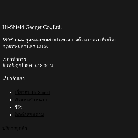
แมส
มี
แชร์
เรื่อง
ไอ
ไหน
เดีย
จริง
อัป
Hi-Shield Gadget Co.,Ltd.
เรื่อง
ลุค
599/9 ถนน พุทธมณฑลสาย1แขวงบางด้วน เขตภาษีเจริญ
ไหน
ใหม่
กรุงเทพมหานคร 10160
จ้อ
กับ
จี้?
สี
เวลาทำการ
โปรด
จันทร์-ศุกร์ 09:00-18.00 น.​
7
สไตล์
เกี่ยวกับเรา
เกี่ยวกับ Hi-Shield
ตัวแทนจำหน่าย
รีวิว
ติดต่อสอบถาม
บริการลูกค้า