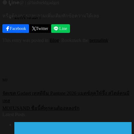
🟤 𝗟𝗶𝗻𝗲@ | @hishieldgadget
หรือต้องการสอบถามเพิ่มเติมทักข้อความได้เลย
ตะกร้าสินค้า
Facebook
Twitter
Line
ไม่มีสินค้าในตะกร้า
This entry was posted in
Blog
. Bookmark the
permalink
.
MJ
จัดเซต Gadget เทสดีธีม Pantone 2026 แมตช์ลุคให้จึ้ง สไตล์คนมี
เทส
MOFUSAND ชื่อนี้ที่ทุกคนต้องหลงรัก
Latest Posts
24
ก.ค.