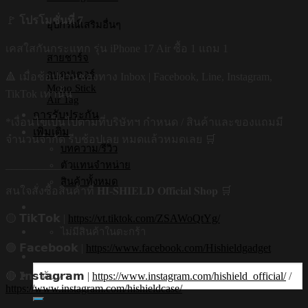
🚩
โปรโมชั่นที่ 7
อุปกรณ์เสริมอื่นๆ
เคสใสกันกระแทก รุ่น iPhone 17 Air ซื้อ 1 แถม 1
สายชาร์จ
อแดปเตอร์
🔺 เมื่อช้อปผ่านช่องทาง Inbox | Facebook, Line, Instagram,
Mono Stick
TikTok เท่านั้น
Air Tag
การรับประกัน
*เงื่อนไขเป็นไปตามที่บริษัทฯ กำหนด / สินค้าและของแถมมี
เพิ่มเติม
จำนวนจำกัด รีบช้อปเลย หมดแล้วหมดเลย 🛒
บทความ/รีวิว
____________
ตัวแทนจำหน่าย
สินค้าทั้งหมด
สนใจสั่งซื้อสินค้าที่ 𝐇𝐈-𝐒𝐇𝐈𝐄𝐋𝐃 𝐎𝐟𝐟𝐢𝐜𝐢𝐚𝐥 𝐒𝐡𝐨𝐩 🛒
🟡 𝗧𝗶𝗸𝗧𝗼𝗸 |
https://vt.tiktok.com/ZSAWoQtYg/
ไม่มีสินค้าในตะกร้า
🟢 𝗙𝗮𝗰𝗲𝗯𝗼𝗼𝗸 |
https://www.facebook.com/Hishieldgadget
ค้นหา:
🔴 𝗜𝗻𝘀𝘁𝗮𝗴𝗿𝗮𝗺 |
https://www.instagram.com/hishield_official/
/
https://www.instagram.com/hishieldcase/