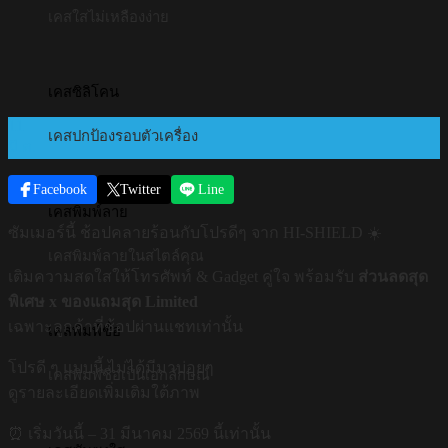
เคสใสไม่เหลืองง่าย
เคสซิลิโคน
11
เคสปกป้องรอบตัวเครื่อง
มี.ค.
Facebook
Twitter
Line
เคสพิมพ์ลาย
ซัมเมอร์นี้ ช้อปคลายร้อนกับโปรดีๆ จาก HI-SHIELD ☀️
เคสพิมพ์ลายในสไตล์คุณ
เติมความสดใสให้โทรศัพท์ & Gadget คู่ใจ พร้อมรับ
ส่วนลดสุด
พิเศษ x ของแถมสุด Limited
เฉพาะลูกค้าที่ช้อปผ่านแชทเท่านั้น
เคสพิมพ์ชื่อ
โปรดี ๆ แบบนี้ ไม่ได้มีมาบ่อยๆ
เคสพิมพ์ชื่อเป็นเอกลักษณ์
ดูรายละเอียดเพิ่มเติมใต้ภาพ
⏰ เริ่มวันนี้ – 31 มีนาคม 2569 นี้เท่านั้น