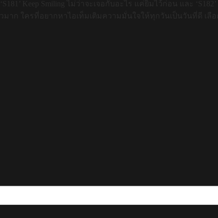
’ Keep Smiling ไม่ว่าจะเจอกับอะไร แค่ยิ้มไว้ก่อน และ ‘S182’ Good
าก ใครที่อยากหาไอเท็มเติมความมั่นใจให้ทุกวันเป็นวันที่ดี เลือ