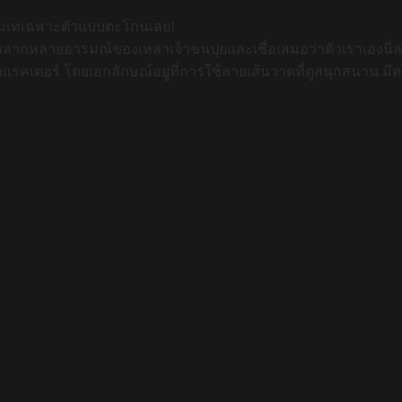
ามเท่เฉพาะตัวแบบตะโกนเลย!
ลายอารมณ์ของเหล่าเจ้าขนปุยและเชื่อเสมอว่าตัวเราเองนี่ล่ะคื
รคเตอร์ โดยเอกลักษณ์อยู่ที่การใช้ลายเส้นวาดที่ดูสนุกสนาน มี