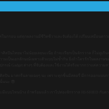
่แค่ในกรอบ แต่ทุกผลงานมีชีวิตชีวาและจับต้องได้ เปรียบเสมือนดา
ศิลปินไทยมาไม่น้อยเลยนะเนี่ย ถ้าจะเรียกเป็นจักรวาล ก็ไม่ดูเกิน
อกความเป็นเอกลักษณ์เฉพาะตัวแบบไม่ซ้ำกัน ยิ่งถ้าใครรักในผลงานข
์ Gadget ต่างๆ ที่จับต้องและใช้งานได้จริงมากกว่าแค่ความสวยง
ิน มาสกรีนลายเฉยๆ นะ เพราะทุกชิ้นมีสตอรี่ มีการออกแบบการวาง
านั้นนะ 😎
 จะมีแบบไหนบ้าง ถ้าพร้อมแล้ว เราไปท่องจักรวาล HI-SHIED กับด