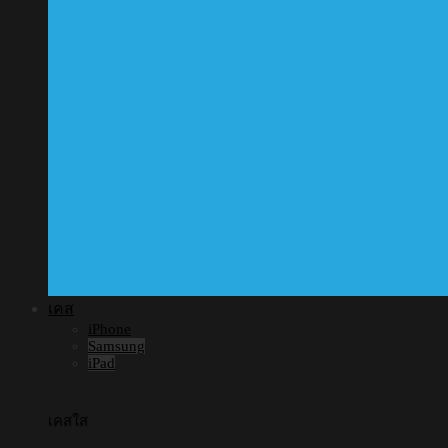
เคส
iPhone
Samsung
iPad
เคสใส