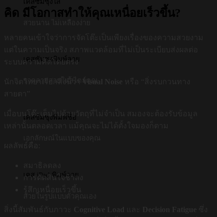
เคสซัมซุงใส
คิด มีโอกาสทำให้คุณเหนื่อยเร็วขึ้น?
สวยนาน ไม่เหลืองง่าย
หลายคนเข้าใจว่าการจัดโต๊ะเป็นเพียงเรื่องของความสวยงาม
แต่ในความเป็นจริง สภาพแวดล้อมที่ไม่เป็นระเบียบส่งผลต่อ
เคสซัมซุงพิมพ์ลาย
ระบบความคิดโดยตรง
รวดลายสวยในสไตล์คุณ
นักจิตวิทยาเรียกสิ่งนี้ว่า
Visual Noise
หรือ “สิ่งรบกวนทาง
สายตา”
เมื่อบนโต๊ะเต็มไปด้วยวัตถุที่ไม่จำเป็น สมองจะต้องรับข้อมูล
เคสซัมซุงพิมพ์ชื่อ
เหล่านั้นตลอดเวลา แม้คุณจะไม่ได้ตั้งใจมองก็ตาม
เอกลักษณ์ในแบบของคุณ
ผลลัพธ์คือ:
สมาธิลดลง
เคส iPad พิมพ์ลาย
การตัดสินใจช้าลง
รู้สึกเหนื่อยเร็วขึ้น
สวยในรูปแบบตัวคุณเอง
สิ่งนี้สัมพันธ์กับภาวะ
Cognitive Load
และ
Decision Fatigue
ซึ่ง