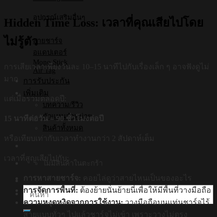
อุปกรณ์เสริมอื่นๆ
Hidden Time Loss: เวลาที่คุณเสียไปโดย
ไม่รู้ตัว
สายชาร์จ
อแดปเตอร์
Mono Stick
การเสียเวลาเพียงวันละ 10–15 นาทีไปกับเรื่องเล็ก ๆ อาจฟังดูไม่
Air Tag
มาก
การรับประกัน
เพิ่มเติม
แต่เมื่อรวมตลอดปี:
บทความ/รีวิว
ตัวแทนจำหน่าย
15 นาทีต่อวัน = 90 ชั่วโมงต่อปี
สินค้าทั้งหมด
หรือเทียบเท่ากับเวลาทำงานกว่า 2 สัปดาห์เต็ม
เวลาที่สูญเสียไปกับ:
ไม่มีสินค้าในตะกร้า
การหาสายชาร์จ:
คอยไล่ดูว่าสายไหนเป็นของอะไร
การจัดการพื้นที่:
ต้องย้ายนั่นย้ายนี่เพื่อให้มีพื้นที่วางมือถือ
ค้นหา:
ความหงุดหงิดจากการใช้งาน:
วางมือถือบนแท่นชาร์จไร้
สายแบบทั่วๆ ไปแล้วชาร์จไม่เข้า เพราะวางไม่ตรง