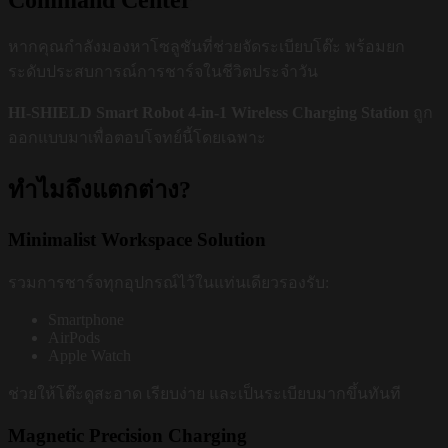
Command Center
หากคุณกำลังมองหาโซลูชันที่ช่วยจัดระเบียบโต๊ะ พร้อมยก
ระดับประสบการณ์การชาร์จในชีวิตประจำวัน
HI-SHIELD Smart Robot 4-in-1 Wireless Charging Station
ถูก
ออกแบบมาเพื่อตอบโจทย์นี้โดยเฉพาะ
ทำไมถึงแตกต่าง?
Minimalist Workspace Solution
รวมการชาร์จทุกอุปกรณ์ไว้ในแท่นเดียวรองรับ:
Smartphone
AirPods
Apple Watch
ช่วยให้โต๊ะดูสะอาด เรียบง่าย และเป็นระเบียบมากขึ้นทันที
Magnetic Precision Charging