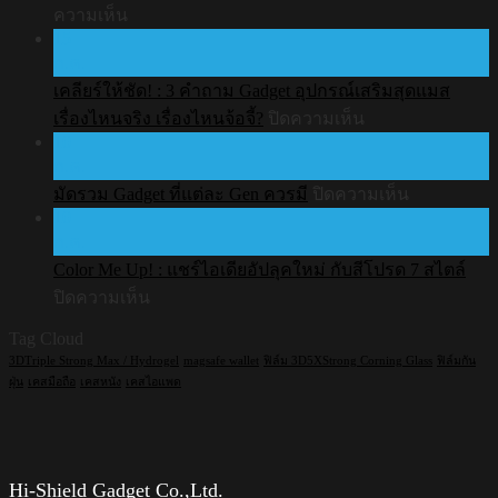
บน
ความเห็น
ประกัน
15
ไม่
สินค้า
ก.ค.
เคย
เคลียร์ให้ชัด! : 3 คำถาม Gadget อุปกรณ์เสริมสุดแมส
ทำ
บน
เรื่องไหนจริง เรื่องไหนจ้อจี้?
ปิดความเห็น
AirPods
10
ตก
เคลียร์
ก.ค.
เลย
ให้
บน
มัดรวม Gadget ที่แต่ละ Gen ควรมี
ปิดความเห็น
แล้ว
ชัด!
10
มัด
:
ยัง
ก.ค.
3
รวม
ต้อง
คำถาม
Color Me Up! : แชร์ไอเดียอัปลุคใหม่ กับสีโปรด 7 สไตล์
Gadget
ใส่
Gadget
บน
ที่
ปิดความเห็น
เคส
อุปกรณ์
Color
แต่ละ
Tag Cloud
อยู่
Me
เสริม
Gen
Up!
3DTriple Strong Max / Hydrogel
magsafe wallet
ฟิล์ม 3D5XStrong Corning Glass
ฟิล์มกัน
ปะ?
สุด
ควร
:
ฝุ่น
เคสมือถือ
เคสหนัง
เคสไอแพด
แมส
มี
แชร์
เรื่อง
ไอ
ไหน
เดีย
จริง
อัป
Hi-Shield Gadget Co.,Ltd.