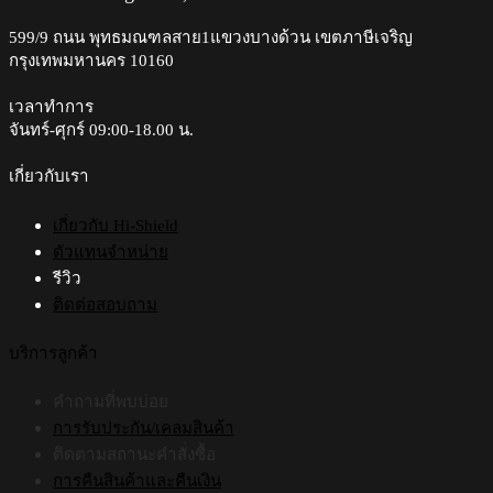
เรื่อง
ลุค
599/9 ถนน พุทธมณฑลสาย1แขวงบางด้วน เขตภาษีเจริญ
ไหน
ใหม่
กรุงเทพมหานคร 10160
จ้อ
กับ
จี้?
สี
เวลาทำการ
โปรด
จันทร์-ศุกร์ 09:00-18.00 น.​
7
สไตล์
เกี่ยวกับเรา
เกี่ยวกับ Hi-Shield
ตัวแทนจำหน่าย
รีวิว
ติดต่อสอบถาม
บริการลูกค้า
คำถามที่พบบ่อย
การรับประกัน/เคลมสินค้า
ติดตามสถานะคำสั่งซื้อ
การคืนสินค้าและคืนเงิน