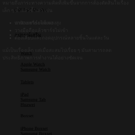
หมายถึงภาระทางความคิดที่เพิ่มขึ้นจากการต้องตัดสินใจเรื่อง
เคส iPad Absolute
เล็ก ๆ ซ้ำแล้วซ้ำเล่า เช่น
หาสายชาร์จไม่เจอ
ปกป้องเครื่อง แข็งแรงสูง
วางมือถือแล้วชาร์จไม่เข้า
อุปกรณ์เสริม
ต้องเสียบและถอดอุปกรณ์หลายชิ้นในแต่ละวัน
แม้เป็นเรื่องเล็ก แต่เมื่อสะสมไปเรื่อย ๆ มันสามารถลด
Watch
ประสิทธิภาพการทำงานได้อย่างชัดเจน
Apple Watch
Samsung Watch
Tablets
iPad
Samsung Tab
Huawei
Boxset
iPhone Boxset
Samsung Boxset