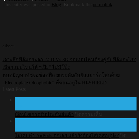
This entry was posted in
Blog
. Bookmark the
permalink
.
oilseeu
เจาะลึกฟิล์มกระจก 2.5D Vs 3D จอแบบไหนต้องคู่กับฟิล์มอะไร?
เลือกแบบไหนให้ “เป๊ะ” ไม่มีโป๊ะ
หมดปัญหาทัชจอช็อตฟีล ยกระดับสัมผัสสมาร์ตโฟนด้วย
“Electroplate Oleophobic” ที่ซ่อนอยู่ใน HI-SHIELD
Latest Posts
24
ก.ค.
บน
เงื่อนไขการรับประกันสินค้า
ปิดความเห็น
22
เงื่อนไข
ก.ค.
การ
ไม่เคยทำ AirPods ตกเลย แล้วยังต้องใส่เคสอยู่ปะ?
ปิด
รับ