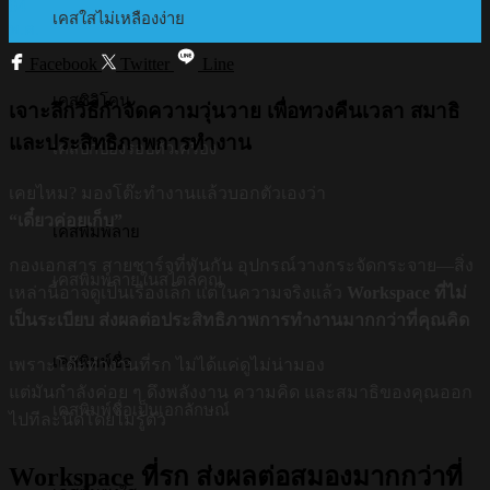
04
เคสใสไม่เหลืองง่าย
พ.ค.
Facebook
Twitter
Line
เคสซิลิโคน
เจาะลึกวิธีกำจัดความวุ่นวาย เพื่อทวงคืนเวลา สมาธิ
และประสิทธิภาพการทำงาน
เคสปกป้องรอบตัวเครื่อง
เคยไหม? มองโต๊ะทำงานแล้วบอกตัวเองว่า
“เดี๋ยวค่อยเก็บ”
เคสพิมพ์ลาย
กองเอกสาร สายชาร์จที่พันกัน อุปกรณ์วางกระจัดกระจาย—สิ่ง
เคสพิมพ์ลายในสไตล์คุณ
เหล่านี้อาจดูเป็นเรื่องเล็ก แต่ในความจริงแล้ว
Workspace ที่ไม่
เป็นระเบียบ ส่งผลต่อประสิทธิภาพการทำงานมากกว่าที่คุณคิด
เคสพิมพ์ชื่อ
เพราะโต๊ะทำงานที่รก ไม่ได้แค่ดูไม่น่ามอง
แต่มันกำลังค่อย ๆ ดึงพลังงาน ความคิด และสมาธิของคุณออก
เคสพิมพ์ชื่อเป็นเอกลักษณ์
ไปทีละนิดโดยไม่รู้ตัว
Workspace ที่รก ส่งผลต่อสมองมากกว่าที่