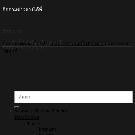
ติดตามข่าวสารได้ที่
ติดต่อเรา
โทรศัพท์: 02-408-2034 ต่อ 303
©Copyright 2026 Hi-Shield All Rights Reserved.
ข้อกำหนดและเงื่อนไข
นโยบายความเป็นส่วนตัว
นโยบายการ
มือถือ: 095-515-5592
ใช้คุกกี้
ค้นหา:
Samsung Flip Fold 8 Series
ฟิล์มกันรอย
iPhone
Premium
Selected