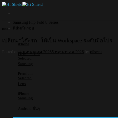
Skip
to
content
Samsung Flip Fold 8 Series
ฟิล์มกันรอย
Blog
เปลี่ยน “โต๊ะรก” ให้เป็น Workspace ระดับมือโปร
iPhone
Posted on
4 พฤษภาคม 2026
5 พฤษภาคม 2026
by
oilseeu
Premium
Selected
Samsung
Premium
Selected
Lens
iPhone
Samsung
Android อื่นๆ