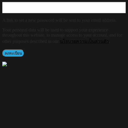
A link to set a new password will be sent to your email address.
Your personal data will be used to support your experience
throughout this website, to manage access to your account, and for
other purposes described in our
นโยบายความเป็นส่วนตัว
.
ลงทะเบียน