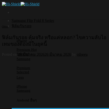
Skip
to
content
Samsung Flip Fold 8 Series
ฟิล์มกันรอย
Other
ฟิล์มกันรอย คุ้มจริง หรือแค่หลอก? ไขความลับไอ
iPhone
เทมของต้องมีในยุคนี้
Premium
Selected
Posted on
26 มีนาคม 2026
26 มีนาคม 2026
by
oilseeu
Samsung
Premium
Selected
Lens
iPhone
Samsung
Android อื่นๆ