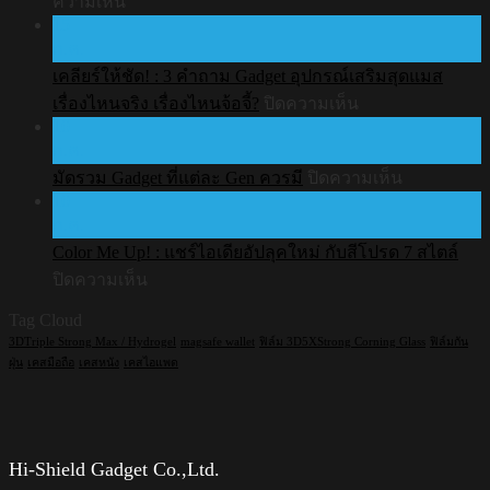
บน
ความเห็น
ประกัน
15
ไม่
สินค้า
ก.ค.
เคย
เคลียร์ให้ชัด! : 3 คำถาม Gadget อุปกรณ์เสริมสุดแมส
ทำ
บน
เรื่องไหนจริง เรื่องไหนจ้อจี้?
ปิดความเห็น
AirPods
10
ตก
เคลียร์
ก.ค.
เลย
ให้
บน
มัดรวม Gadget ที่แต่ละ Gen ควรมี
ปิดความเห็น
แล้ว
ชัด!
10
มัด
:
ยัง
ก.ค.
3
รวม
ต้อง
คำถาม
Color Me Up! : แชร์ไอเดียอัปลุคใหม่ กับสีโปรด 7 สไตล์
Gadget
ใส่
Gadget
บน
ที่
ปิดความเห็น
เคส
อุปกรณ์
Color
แต่ละ
Tag Cloud
อยู่
Me
เสริม
Gen
Up!
3DTriple Strong Max / Hydrogel
magsafe wallet
ฟิล์ม 3D5XStrong Corning Glass
ฟิล์มกัน
ปะ?
สุด
ควร
:
ฝุ่น
เคสมือถือ
เคสหนัง
เคสไอแพด
แมส
มี
แชร์
เรื่อง
ไอ
ไหน
เดีย
จริง
อัป
Hi-Shield Gadget Co.,Ltd.
เรื่อง