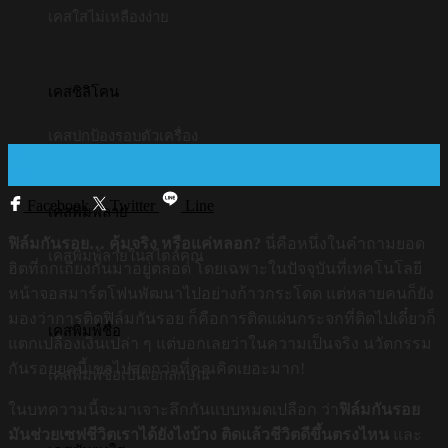
เคสใสไม่เหลืองง่าย
เคสซิลิโคน
เคสปกป้องรอบตัวเครื่อง
26
มี.ค.
Facebook
Twitter
Line
เคสพิมพ์ลาย
ฟิล์มกันรอย… คุ้มจริง หรือแค่หลอก?
นี่คือหนึ่งในคำถามยอด
เคสพิมพ์ลายในสไตล์คุณ
ฮิตที่ถกเถียงกันมาอยู่ตลอด โดยเฉพาะในปัจจุบันที่เทคโนโลยี
หน้าจอสมาร์ตโฟนพัฒนาไปอย่างก้าวกระโดด แต่หลายคนก็ยัง
มองว่าการติดฟิล์มกันรอย ก็คือการติดแผ่นกระจกที่ติดไปเดี๋ยวก็
เคสพิมพ์ชื่อ
แตกเปลืองเงินเปล่า ๆ แต่บอกเลยว่าในความเป็นจริง นวัตกรรม
กันรอยยุคนี้เขาไปสุดกว่าที่คุณคิดเยอะมาก!
เคสพิมพ์ชื่อเป็นเอกลักษณ์
ในบทความนี้จะมาเจาะลึกกันแบบหมดเปลือก ว่า
ฟิล์มกันรอย
มันช่วยเซฟชีวิตเราได้ยังไงบ้าง ติดแล้วชีวิตดีขึ้นตรงไหน
และ