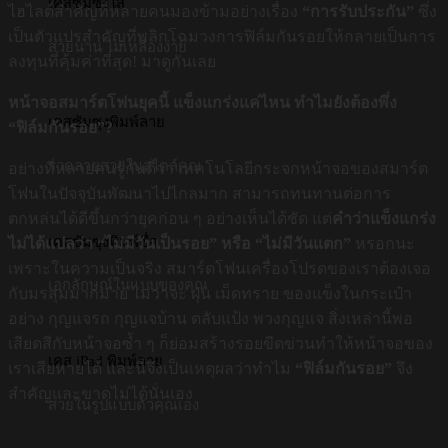
เคสซัมซุงใส
ไฮไลต์สำคัญที่หลายคนมองข้ามอย่างเรื่อง
“การรับประกัน”
ซึ่ง
เป็นตัวแปรสำคัญที่พลิกโฉมวงการฟิล์มกันรอยให้กลายเป็นการ
สวยนาน ไม่เหลืองง่าย
ลงทุนที่คุ้มค่าที่สุด! มาดูกันเลย
หน้าจอสมาร์ตโฟนยุคนี้ แข็งแกร่งแค่ไหน ทำไมยังต้องพึ่ง
เคสซัมซุงพิมพ์ลาย
“ฟิล์มกันรอย”?
รวดลายสวยในสไตล์คุณ
อย่างที่หลายคนรู้กันดีว่า เทคโนโลยีกระจกหน้าจอของสมาร์ต
โฟนในปัจจุบันพัฒนาไปไกลมาก สามารถทนทานต่อการ
ตกหล่นได้ดีขึ้นกว่ายุคก่อน ๆ อย่างเห็นได้ชัด แต่
คำว่าแข็งแกร่ง
เคสซัมซุงพิมพ์ชื่อ
ไม่ได้แปลว่า “ไม่มีวันเป็นรอย” หรือ “ไม่มีวันแตก”
หรอกนะ
เพราะในความเป็นจริง สมาร์ตโฟนเครื่องโปรดของเราต้องเจอ
เอกลักษณ์ในแบบของคุณ
กับมรสุมมากมาย ไม่ว่าจะ ฝุ่น เม็ดทราย ของแข็งในกระเป๋า
อย่าง กุญแจรถ กุญแจบ้าน ตลับแป้ง พวงกุญแจ สิ่งเหล่านี้พอ
เสียดสีกับหน้าจอซ้ำ ๆ ก็ย่อมสร้างรอยขีดข่วนทำให้หน้าจอของ
เคส iPad พิมพ์ลาย
เราเสียหายได้ และนี่จึงเป็นเหตุผลว่าทำไม
“ฟิล์มกันรอย”
จึง
สำคัญและขาดไม่ได้นั่นเอง
สวยในรูปแบบตัวคุณเอง