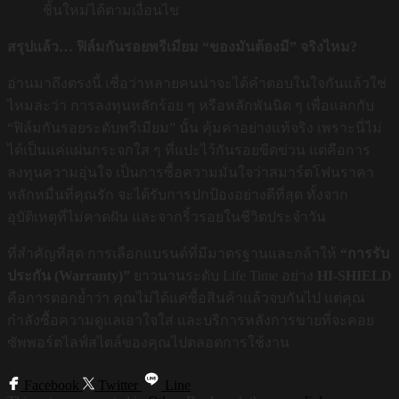
ชิ้นใหม่ได้ตามเงื่อนไข
สรุปแล้ว… ฟิล์มกันรอยพรีเมียม “ของมันต้องมี” จริงไหม?
อ่านมาถึงตรงนี้ เชื่อว่าหลายคนน่าจะได้คำตอบในใจกันแล้วใช่
ไหมล่ะว่า การลงทุนหลักร้อย ๆ หรือหลักพันนิด ๆ เพื่อแลกกับ
“ฟิล์มกันรอยระดับพรีเมียม” นั้น คุ้มค่าอย่างแท้จริง เพราะนี่ไม่
ได้เป็นแค่แผ่นกระจกใส ๆ ที่แปะไว้กันรอยขีดข่วน แต่คือการ
ลงทุนความอุ่นใจ เป็นการซื้อความมั่นใจว่าสมาร์ตโฟนราคา
หลักหมื่นที่คุณรัก จะได้รับการปกป้องอย่างดีที่สุด ทั้งจาก
อุบัติเหตุที่ไม่คาดฝัน และจากริ้วรอยในชีวิตประจำวัน
ที่สำคัญที่สุด การเลือกแบรนด์ที่มีมาตรฐานและกล้าให้
“การรับ
ประกัน (Warranty)”
ยาวนานระดับ Life Time อย่าง
HI-SHIELD
คือการตอกย้ำว่า คุณไม่ได้แค่ซื้อสินค้าแล้วจบกันไป แต่คุณ
กำลังซื้อความดูแลเอาใจใส่ และบริการหลังการขายที่จะคอย
ซัพพอร์ตไลฟ์สไตล์ของคุณไปตลอดการใช้งาน
Facebook
Twitter
Line