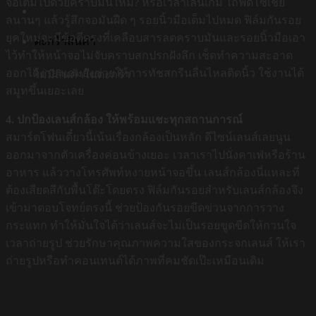
จอเต็มไปด้วยคราบมันไหม? หรือเวลาเล่นเกม ไถฟีดโซเชีย
ลนานๆ แล้วรู้สึกจอมันฝืด ๆ รอยนิ้วมือเต็มไปหมด ฟิล์มกันรอย
ยุคใหม่จะมีข้อดีตรงที่เคลือบสารลดคราบมันและรอยนิ้วมือเอา
ตะกร้าสินค้า
ไว้ทำให้หน้าจอไม่จับคราบสกปรกฝังลึก เช็ดทำความสะอาด
ออกได้ง่าย แถมยังช่วยให้การทัชสกรีนลื่นไหลติดนิ้ว ใช้งานได้
ไม่มีสินค้าในตะกร้า
สมูทขึ้นเยอะเลย
4. ปกป้องเลนส์กล้อง ให้พร้อมแชะทุกสถานการณ์
สมาร์ตโฟนเดี๋ยวนี้เน้นเรื่องกล้องเป็นหลัก ดีไซน์เลนส์เลยนูน
ออกมาจากตัวเครื่องค่อนข้างเยอะ เวลาเราไปนั่งคาเฟ่หรือร้าน
อาหาร แล้ววางโทรศัพท์หงายหน้าจอขึ้น เลนส์กล้องนี่แหละที่
ต้องเสียดสีกับพื้นโต๊ะโดยตรง ฟิล์มกันรอยสำหรับเลนส์กล้องจึง
เข้ามาตอบโจทย์ตรงนี้ ช่วยป้องกันรอยขีดข่วนจากการวาง
กระแทก ทำให้มั่นใจได้ว่าเลนส์จะไม่เป็นรอยขูดขีดให้กวนใจ
เวลาถ่ายรูป ช่วยรักษาคุณภาพความใสของกระจกเลนส์ ให้เรา
ถ่ายรูปหรือทำคอนเทนต์ได้ภาพที่คมชัดเป๊ะเหมือนเดิม