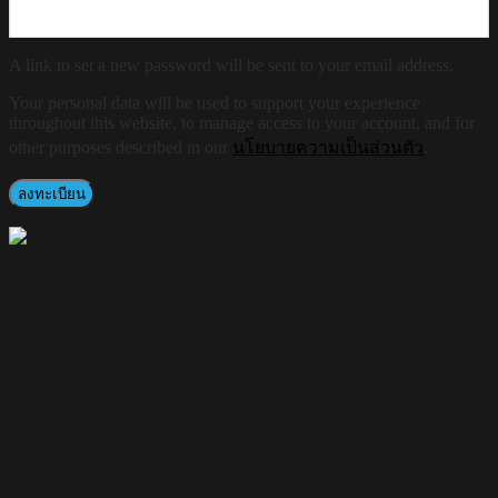
A link to set a new password will be sent to your email address.
Your personal data will be used to support your experience
throughout this website, to manage access to your account, and for
other purposes described in our
นโยบายความเป็นส่วนตัว
.
ลงทะเบียน