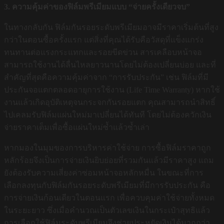
3. ความคุ้มค่าของฟิล์มพรีเมียมแบบ “จ่ายครั้งเดียวจบ”
ในทางกลับกัน ฟิล์มกันรอยระดับพรีเมียมอาจมีราคาเริ่มต้นที่สูง
กว่าในตอนซื้อครั้งแรก แต่สิ่งที่คุณได้รับคือวัสดุที่แข็งแกร่ง
ทนทานต่อแรงกระแทกและรอยขีดข่วน สารเคลือบหน้าจอ
สามารถใช้งานได้ลื่นไหลยาวนานโดยไม่ต้องเปลี่ยนบ่อย และที่
สำคัญที่สุดคือความคุ้มค่าจาก “การรับประกัน” เช่น ฟิล์มที่มี
ประกันจอแตกตลอดอายุการใช้งาน (Life Time Warranty) หากใช้
งานแล้วเกิดอุบัติเหตุจนกระจกกันรอยแตก คุณสามารถนำสิทธิ์
ไปเคลมรับฟิล์มแผ่นใหม่มาเปลี่ยนได้ทันที โดยไม่ต้องควักเงิน
จ่ายราคาเต็มเพื่อซื้อแผ่นใหม่ซ้ำแล้วซ้ำเล่า
หากมองในมุมของการบริหารค่าใช้จ่าย การซื้อฟิล์มราคาถูก
หลักร้อยจึงเป็นการจ่ายเงินยิบย่อยที่รวมกันแล้วมีราคาสูง แถม
ยังต้องรับความเสี่ยงค่าซ่อมหน้าจอหลักหมื่น ในขณะที่การ
เลือกลงทุนกับฟิล์มกันรอยระดับพรีเมียมที่มีการรับประกัน คือ
การจ่ายเงินก้อนเดียวในตอนแรก เพื่อควบคุมค่าใช้จ่ายทั้งหมด
ในระยะยาว ซึ่งเมื่อคำนวณเป็นตัวเลขเงินในกระเป๋าสุทธิแล้ว
การเลือกใช้ฟิล์มระดับพรีเมียมจึงช่วยประหยัดเงินได้มากกว่า