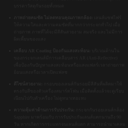
บรรดาวัสดุกันรอยทั้งหมด
ภาพถ่ายคมชัด ไม่ลดทอนคุณภาพกล้อง:
เลนส์แซฟไฟร์
ให้ความใสและความคมชัดที่มากกว่ากระจกทั่วไป เมื่อ
ถ่ายภาพ ภาพที่ได้จะมีสีสันสวยงาม สมจริง และไม่มีการ
ผิดเพี้ยนของแสง
เคลือบ AR Coating ป้องกันแสงสะท้อน:
บริเวณด้านใน
ของกระจกเลนส์มีการเคลือบสาร AR (Anti-Reflective)
เพื่อป้องกันปัญหาแสงสะท้อนหรือแสงแฟลร์เวลาถ่ายภาพ
ย้อนแสงหรือเวลาเปิดแฟลช
ดีไซน์สวยงาม:
กรอบของเลนส์กันรอยมีสีสันที่ผลิตมาให้
ตรงกับสีของตัวเครื่องสมาร์ตโฟน เมื่อติดตั้งแล้วจะดูเรียบ
เนียนไปกับตัวเครื่อง ไม่ดูหนาเทอะทะ
ความคุ้มค่าด้านการรับประกัน:
กระจกกันรอยเลนส์กล้อง
Sapphire มาพร้อมกับ การรับประกันเลนส์แตกนานถึง 90
วัน หากเกิดการกระแทกจนเลนส์แตก สามารถนำมาเคลม