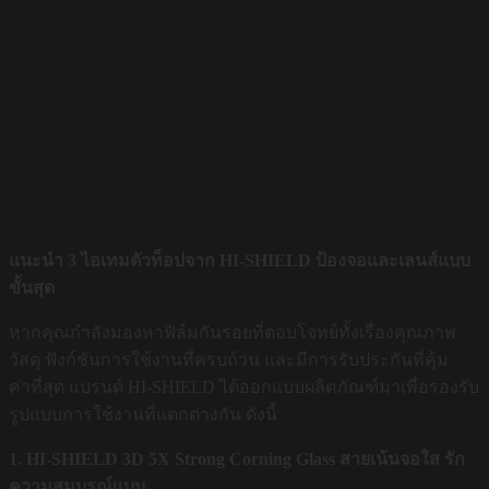
แนะนำ 3 ไอเทมตัวท็อปจาก HI-SHIELD ป้องจอและเลนส์แบบ
ขั้นสุด
หากคุณกำลังมองหาฟิล์มกันรอยที่ตอบโจทย์ทั้งเรื่องคุณภาพ
วัสดุ ฟังก์ชันการใช้งานที่ครบถ้วน และมีการรับประกันที่คุ้ม
ค่าที่สุด แบรนด์ HI-SHIELD ได้ออกแบบผลิตภัณฑ์มาเพื่อรองรับ
รูปแบบการใช้งานที่แตกต่างกัน ดังนี้
1. HI-SHIELD 3D 5X Strong Corning Glass สายเน้นจอใส รัก
ความสมบูรณ์แบบ