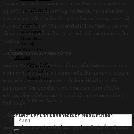
ในแต่ละวัน สมาร์ตโฟนของเราต้องเจอกับรอยขีดข่วนทั้งจาก
อุปกรณ์เสริมอื่นๆ
กุญแจบ้าน กุญแจรถ เศษเหรียญ การติดฟิล์มกันรอยก็เหมือน
การสร้างเกราะป้องกันให้หน้าจอ ช่วยรับรอยขีดข่วนจากของมี
สายชาร์จ
คมแทนกระจกจริง ทำให้สมาร์ตโฟนไม่มีรอยขีดข่วน และเวลา
อแดปเตอร์
เบื่ออยากขายเทิร์นซื้อรุ่นใหม่ ราคาเครื่องก็ไม่ตกเพราะจอเป็น
Mono Stick
รอยด้วย
Air Tag
การรับประกัน
2. ช่วยลดแรงกระแทกของหน้าจอ
เพิ่มเติม
บทความ/รีวิว
เคยไหม? เวลาทำโทรศัพท์หลุดมือตกลงพื้นใจมันหล่นลงไปอยู่
ตัวแทนจำหน่าย
ตาตุ่ม ภาวนาว่าอย่าให้หน้าจอแตกหรือเป็นรอย เพราะไม่อยาก
สินค้าทั้งหมด
จะต้องเสียค่าซ่อมหน้าจอแพง ๆ ข้อดีของฟิล์มกันรอย คือ
ออกแบบมาให้ช่วยดูดซับและกระจายแรงกระแทกเมื่อเกิด
อุบัติเหตุ เพื่อเซฟให้หน้าจอจริงด้านในมีโอกาสแตกร้าวน้อย
ไม่มีสินค้าในตะกร้า
ที่สุดนั่นเอง
3. ป้องกันคราบสกปรก บอกลาจอเมือก ทัชลื่น สบายตา
ค้นหา:
เคยหงุดหงิดเวลาเอาโทรศัพท์แนบหูคุยโทรศัพท์เสร็จ แล้วหน้า