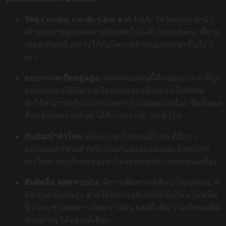
วัสดุ Corning Gorilla Glass จาก USA:
ใช้วัสดุกระจกนำ
เข้าคุณภาพสูงสุด ผสานกับเทคโนโลยี Hydrofluoric ที่ช่วย
เพิ่มความแข็งแกร่งให้กับโครงสร้างของกระจกขึ้นถึง 3
เท่า
ขอบกระจกยืดหยุ่นสูง:
จุดเด่นของรุ่นนี้คือขอบกระจกที่ถูก
ออกแบบมาให้มีความยืดหยุ่นและแข็งแกร่งเป็นพิเศษ
ทำให้สามารถรับแรงกระแทกบริเวณขอบเครื่อง ซึ่งเป็นจุด
ที่มักจะแตกง่ายที่สุด ได้ดีกว่ากระจก 3D ทั่วไป
กันฝุ่นเข้าลำโพง:
เป็นกระจกใสแบบเต็มจอ ที่มีการ
ออกแบบตาข่ายสำหรับป้องกันฝุ่นละอองและสิ่งสกปรก
เข้าไปสะสมบริเวณช่องลำโพงสนทนาด้านบนของเครื่อง
สัมผัสลื่น ลดคราบมัน:
มีการเพิ่มสารเคลือบ Oleophobic ที่
มีความเข้มข้นสูง ช่วยให้หน้าจอสัมผัสได้ลื่นไหล ไม่หนืด
นิ้ว และช่วยลดการเกิดคราบมัน รอยนิ้วมือ รวมถึงรอยขีด
ข่วนต่างๆ ได้อย่างดีเยี่ยม