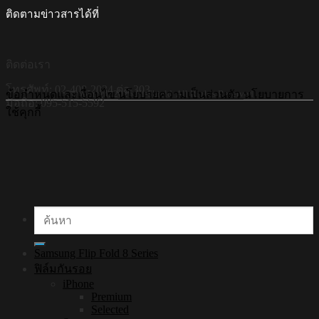
ติดตามข่าวสารได้ที่
ติดต่อเรา
โทรศัพท์: 02-408-2034 ต่อ 303
©Copyright 2026 Hi-Shield All Rights Reserved.
ข้อกำหนดและเงื่อนไข
นโยบายความเป็นส่วนตัว
นโยบายการ
มือถือ: 095-515-5592
ใช้คุกกี้
ค้นหา:
Samsung Flip Fold 8 Series
ฟิล์มกันรอย
iPhone
Premium
Selected