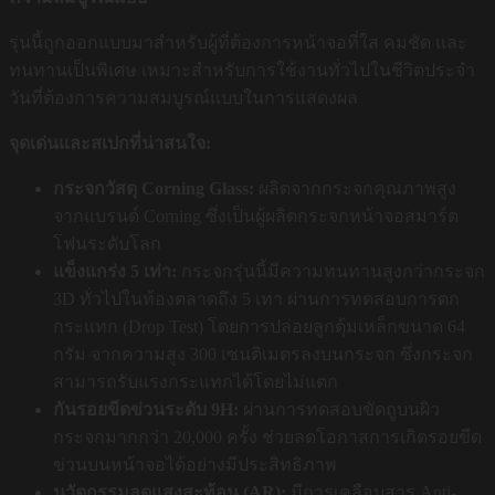
รุ่นนี้ถูกออกแบบมาสำหรับผู้ที่ต้องการหน้าจอที่ใส คมชัด และ
ทนทานเป็นพิเศษ เหมาะสำหรับการใช้งานทั่วไปในชีวิตประจำ
วันที่ต้องการความสมบูรณ์แบบในการแสดงผล
จุดเด่นและสเปกที่น่าสนใจ:
กระจกวัสดุ Corning Glass:
ผลิตจากกระจกคุณภาพสูง
จากแบรนด์ Corning ซึ่งเป็นผู้ผลิตกระจกหน้าจอสมาร์ต
โฟนระดับโลก
แข็งแกร่ง 5 เท่า:
กระจกรุ่นนี้มีความทนทานสูงกว่ากระจก
3D ทั่วไปในท้องตลาดถึง 5 เท่า ผ่านการทดสอบการตก
กระแทก (Drop Test) โดยการปล่อยลูกตุ้มเหล็กขนาด 64
กรัม จากความสูง 300 เซนติเมตรลงบนกระจก ซึ่งกระจก
สามารถรับแรงกระแทกได้โดยไม่แตก
กันรอยขีดข่วนระดับ 9H:
ผ่านการทดสอบขัดถูบนผิว
กระจกมากกว่า 20,000 ครั้ง ช่วยลดโอกาสการเกิดรอยขีด
ข่วนบนหน้าจอได้อย่างมีประสิทธิภาพ
นวัตกรรมลดแสงสะท้อน (AR):
มีการเคลือบสาร Anti-