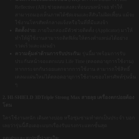
Reflective (AR) ช่วยลดแสงสะท้อนบนหน้าจอ ทำให้
สามารถมองเห็นภาพได้ชัดเจนและสีสันไม่ผิดเพี้ยน แม้จะ
ใช้งานโทรศัพท์กลางแจ้งหรือในที่ที่มีแสงจ้า
ติดตั้งง่าย:
ภายในกล่องมีตัวช่วยติดตั้ง (Applicator) มาให้
ทำให้ผู้ใช้งานสามารถติดฟิล์มให้ตรงตำแหน่งได้อย่าง
รวดเร็วและแม่นยำ
ความคุ้มค่าด้านการรับประกัน:
รุ่นนี้มาพร้อมการรับ
ประกันหน้าจอแตกแบบ Life Time (ตลอดอายุการใช้งาน)
หากกระจกกันรอยแตกจากการใช้งาน สามารถใช้สิทธิ์
เคลมแผ่นใหม่ได้ตลอดอายุการใช้งานของโทรศัพท์รุ่นนั้น
ๆ
2. HI-SHIELD 3DTriple Strong Max สายลุย เครื่องตกบ่อยต้อง
โดน
ใครใช้งานหนัก เดินทางบ่อย หรือซุ่มซ่ามทำตกเป็นประจำ บอก
เลยว่ารุ่นนี้คือเดอะแบกเรื่องรับแรงกระแทกขั้นสุด
จุดเด่นและสเปกที่น่าสนใจ: