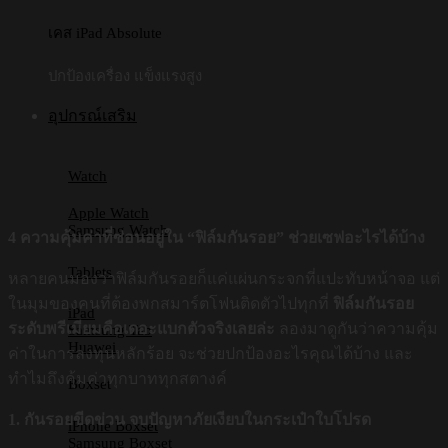
เคส iPad Absolute
ปกป้องเครื่อง แข็งแรงสูง
อุปกรณ์เสริม
Watch
Apple Watch
Samsung Watch
4 ความคุ้มค่าที่ซ่อนอยู่ใน “ฟิล์มกันรอย” ช่วยเซฟอะไรได้บ้าง
Tablets
หลายคนมองว่าฟิล์มกันรอยก็แค่แผ่นกระจกที่แปะทับหน้าจอ แต่
ในมุมของคนที่ต้องพกสมาร์ตโฟนติดตัวไปทุกที่
ฟิล์มกันรอย
iPad
ระดับพรีเมียมคือเดอะแบกตัวจริงเลยล่ะ
ลองมาดูกันว่าความคุ้ม
Samsung Tab
Huawei
ค่าในการลงทุนหลักร้อย จะช่วยปกป้องอะไรคุณได้บ้าง และ
ทำไมถึงคุ้มค่าทุกบาททุกสตางค์
Boxset
1. กันรอยขีดข่วน จบปัญหาภัยเงียบในกระเป๋าใบโปรด
iPhone Boxset
Samsung Boxset