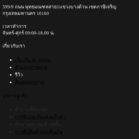
ลุค
599/9 ถนน พุทธมณฑลสาย1แขวงบางด้วน เขตภาษีเจริญ
ไหน
ใหม่
กรุงเทพมหานคร 10160
จ้อ
กับ
จี้?
สี
เวลาทำการ
โปรด
จันทร์-ศุกร์ 09:00-18.00 น.​
7
สไตล์
เกี่ยวกับเรา
เกี่ยวกับ Hi-Shield
ตัวแทนจำหน่าย
รีวิว
ติดต่อสอบถาม
บริการลูกค้า
คำถามที่พบบ่อย
การรับประกัน/เคลมสินค้า
ติดตามสถานะคำสั่งซื้อ
การคืนสินค้าและคืนเงิน