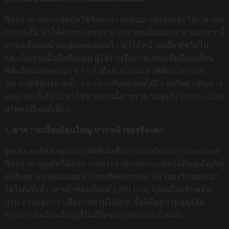
ฟิล์มราคาประหยัดมักใช้วัสดุกระจกคุณภาพรองและใช้เวลาอบ
กระจกสั้น ทำให้ตัวกระจกเปราะบาง ขอบบิ่นแตกง่าย นอกจากนี้
สารเคลือบหน้าจอยังหลุดลอกเร็ว ทำให้หน้าจอฝืด ทัชไม่ไป
และเป็นรอยนิ้วมือฝังแน่น ผู้ใช้งานจึงมักจะต้องเสียเงินเปลี่ยน
ฟิล์มใหม่แทบจะทุก ๆ 1 – 2 เดือน หากนำค่าฟิล์มราคา 100 –
300 บาทที่ต้องจ่ายซ้ำ ๆ มาบวกกันตลอดทั้งปี รวมกับค่าเดินทาง
และเวลาที่เสียไป ค่าใช้จ่ายส่วนนี้อาจรวมกันสูงถึง 1,000 – 2,000
บาทต่อปีเลยทีเดียว
2. ค่าความเสี่ยงก้อนใหญ่ หากหน้าจอจริงแตก
จุดประสงค์หลักของการติดฟิล์มคือการรองรับแรงกระแทก แต่
ฟิล์มราคาถูกมักไม่สามารถกระจายแรงกระแทกได้ดีพอเมื่อเกิด
อุบัติเหตุ หากคุณเผลอทำโทรศัพท์ตกหล่น หน้าจอจริงของสมา
ร์ตโฟนซึ่งมีราคาค่าซ่อมตั้งแต่ 5,000 บาท ไปจนถึงหลักหมื่น
บาท อาจแตกร้าวเสียหายตามไปด้วย ซึ่งนี่คือความสูญเสีย
ทางการเงินก้อนใหญ่ที่ไม่มีใครอยากจ่ายจริงไหมล่ะ