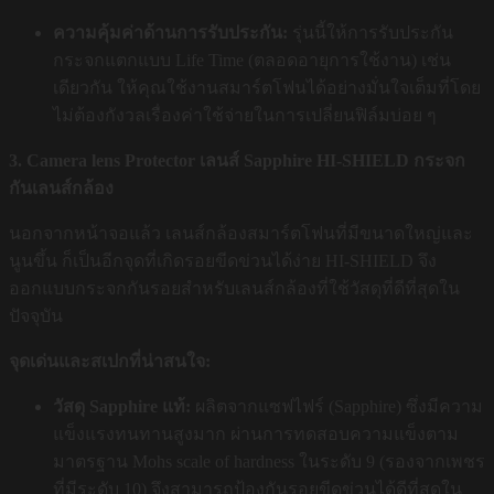
ความคุ้มค่าด้านการรับประกัน:
รุ่นนี้ให้การรับประกัน
กระจกแตกแบบ Life Time (ตลอดอายุการใช้งาน) เช่น
เดียวกัน ให้คุณใช้งานสมาร์ตโฟนได้อย่างมั่นใจเต็มที่โดย
ไม่ต้องกังวลเรื่องค่าใช้จ่ายในการเปลี่ยนฟิล์มบ่อย ๆ
3. Camera lens Protector เลนส์ Sapphire HI-SHIELD กระจก
กันเลนส์กล้อง
นอกจากหน้าจอแล้ว เลนส์กล้องสมาร์ตโฟนที่มีขนาดใหญ่และ
นูนขึ้น ก็เป็นอีกจุดที่เกิดรอยขีดข่วนได้ง่าย HI-SHIELD จึง
ออกแบบกระจกกันรอยสำหรับเลนส์กล้องที่ใช้วัสดุที่ดีที่สุดใน
ปัจจุบัน
จุดเด่นและสเปกที่น่าสนใจ:
วัสดุ Sapphire แท้:
ผลิตจากแซฟไฟร์ (Sapphire) ซึ่งมีความ
แข็งแรงทนทานสูงมาก ผ่านการทดสอบความแข็งตาม
มาตรฐาน Mohs scale of hardness ในระดับ 9 (รองจากเพชร
ที่มีระดับ 10) จึงสามารถป้องกันรอยขีดข่วนได้ดีที่สุดใน