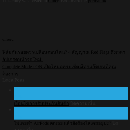
This entry was posted in
Other
. Bookmark the
permalink
.
oilseeu
ฟิล์มกันรอยควรเปลี่ยนตอนไหน? 4 สัญญาณ Red Flags ถึงเวลา
อัปเกรดหน้าจอใหม่!
Complete Mode : ON เปิดโหมดครบเซ็ต มีทุกแก๊ดเจทที่คุณ
ต้องการ
Latest Posts
24
ก.ค.
บน
เงื่อนไขการรับประกันสินค้า
ปิดความเห็น
22
เงื่อนไข
ก.ค.
การ
ไม่เคยทำ AirPods ตกเลย แล้วยังต้องใส่เคสอยู่ปะ?
ปิด
รับ