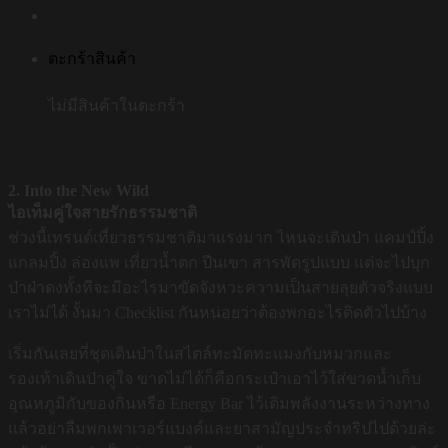
ตะกร้าสินค้า
ไม่มีสินค้าในตะกร้า
2. Into the New Wild
ไอเท็มคู่ใจสายรักธรรมชาติ
ช่วงนี้เทรนด์เที่ยวธรรมชาติมาแรงมาก ไหนจะเดินป่า แคมป์ปิ้ง
แกลมปิ้ง ล่องแพ เที่ยวน้ำตก ปีนเขา สารพัดรูปแบบ แต่จะไปบุก
ป่าฝ่าดงทั้งทีจะมีอะไรมาขัดจังหวะความเป็นสายลุยตัวจริงแบบ
เราไม่ได้ งั้นมา Checklist กันหน่อยว่าต้องพกอะไรติดตัวไปบ้าง
เริ่มกันเลยที่ชุดเดินป่าในสไตล์ทะมัดทะแมงกับหมวกและ
รองเท้าเดินป่าคู่ใจ ขาดไม่ได้ก็คือกระเป๋าเอาไว้ใส่ขวดน้ำเก็บ
อุณหภูมิกับของกินหรือ Energy Bar ไว้เติมพลังงานระหว่างทาง
แล้วอย่าลืมพกเพาเวอร์แบงค์และยาสามัญประจำทริปไปด้วยล่ะ