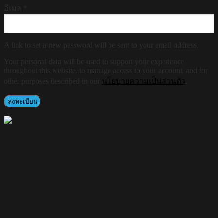
อีเมล
*
A link to set a new password will be sent to your email address.
Your personal data will be used to support your experience
throughout this website, to manage access to your account, and for
other purposes described in our
นโยบายความเป็นส่วนตัว
.
ลงทะเบียน