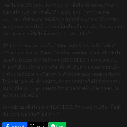
iPad ไปด้วยแล้วแหละ งั้นขอแนะนำเซ็ทไอเท็มของคนรักงาน
กับเคสไอแพดแบบปรับตั้งได้ 9 ระดับ คู่กับปากกาไอแพด
StylusMax ที่เขียนง่าย จดได้สมูท คู่ดูโอ้ที่จะมาช่วยให้การพัก
ผ่อน (และทำงานไปด้วย) รอบนี้มันไหลลื่นกว่าเดิม พักผ่อนแบบ
เริ่ดๆ แถมงานก็ยังปัง นี่แหละ Professional ตัวปัง
นี่คือ Vacation 4 แบบ 4 สไตล์ ที่แพลนพักร้อนรอบนี้ต้องจัดสัก
ทริปแล้วล่ะ ถ้าการ Travel Checklist แบบเดิมๆ มันน่าเบื่อเกินไป
ลองเพิ่ม Gadget ฟังก์ชันดีๆ จาก HI-SHIELD ใส่ลงกระเป๋าไป
ด้วย ทริปนี้จะได้สนุกกว่าเดิม เพิ่มเติมคือความสะดวกสบายใน
ทุกโมเม้นท์ของการเที่ยวเพราะหัวใจหลักของ Vacation คือการ
ได้พักผ่อนและดื่มด่ำกับบรรยากาศตรงหน้าหรือได้ทำกิจกรรม
สนุกๆ เพื่อ Recharge แบตเตอรี่ร่างกาย โดยที่ไม่ต้องคอยพะวง
อะไรเลยแม้แต่น้อย
ใครหยิบของชิ้นไหนจาก HI-SHIELD ติดกระเป๋าไปเที่ยว ก็อย่า
ลืมแวะมาบอกกันด้วยน้าาา 💭
Facebook
Twitter
Line