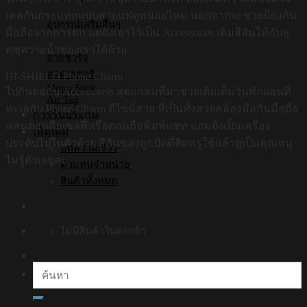
เคสกันกระแทกแบบสายแฟดูหน่อยไหม นอกจากจะช่วยป้องกัน
อุปกรณ์เสริมอื่นๆ
มือถือจากการตก แต่ยังเอาไว้เป็น Accessories เติมสีสันให้กับลุ
คชุดว่ายน้ำของเราได้ด้วย
สายชาร์จ
อแดปเตอร์
HI-SHIELD Phone Charm
Mono Stick
ไปกันต่อกับ Accessoreis สุดแกลมที่มาช่วยเติมเต็มวันพักผ่อนที่
Air Tag
ทะเลกับ Phone Charm ดีไซน์สวย ที่เป็นทั้งสายคล้องมือกันมือถือ
การรับประกัน
หล่นตอนถือเซลฟี่หรือตอนถือพิมพ์แชท แถมยังเป็นเครื่อง
เพิ่มเติม
ประดับไปในตัวด้วย สีสันของลูกปัดที่ติดหรูใช้แล้วดูเป็นคุณหนู
บทความ/รีวิว
ไม่รู้ตัวเลยล่ะ
ตัวแทนจำหน่าย
สินค้าทั้งหมด
ไม่มีสินค้าในตะกร้า
ค้นหา: