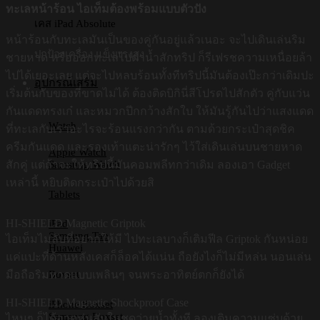
ทะเลหน้าร้อน ไอเท็มต้องพร้อมแบบตัวปัง
เคส iPad Absolute
หน้าร้อนกับทะเลมันเป็นของคู่กันอยู่แล้วเนอะ จะไปเดินเล่นริม
ปกป้องเครื่อง แข็งแรงสูง
ชายหาด หรือออกทะเลไปดำน้ำสักทริป ก็รีเฟรชความเหนื่อยล้า
ไปได้เยอะเลย แต่จะไปหลบร้อนทั้งทีทริปนี้มันต้องเป๊ะกว่าเดิมปะ
อุปกรณ์เสริม
เริ่มต้นกับของที่ขาดไม่ได้ ต้องติดบิกินี่สีโปรดไปสักตัว คู่กับแว่น
กันแดดทรงเก๋ และหมวกปีกกว้างสักใบ ให้มันรู้กันไปว่าแสงแดด
Watch
ที่ทะเลกับเราอะไรจะร้อนแรงกว่ากัน ตามด้วยกระเป๋าสุดชิค
ครีมกันแดด และรองเท้าแตะน่ารักๆ ไว้ใส่เดินเล่นบนชายหาด
Apple Watch
Samsung Watch
สักคู่ แต่ถ้าจะให้ทริปนี้มันคอมพลีทกว่าเดิม ลองเอา Gadget
เหล่านี้ หยิบติดกระเป๋าไปด้วยสิ
Tablets
HI-SHIELD Magnetic Griptok
iPad
Samsung Tab
ไอเท็มไม่ลับที่อยากให้มี ไปทะเลบางก็เติมฟีล Griptok กันหน่อย
Huawei
แค่แปะที่ด้านหลังเคสก็ล็อคได้แน่น ถือยังไงก็ไม่มีหล่น นอนเล่น
Boxset
มือถือริมหาดแบบเพลินๆ จนพระอาทิตย์ตกก็ยังได้
HI-SHIELD Magnetic Shockproof Case
iPhone Boxset
Samsung Boxset
ไหนๆ ก็ได้อวดหุ่นสับในชุดว่ายน้ำทั้งที ลองเติมความแซ่บด้วย