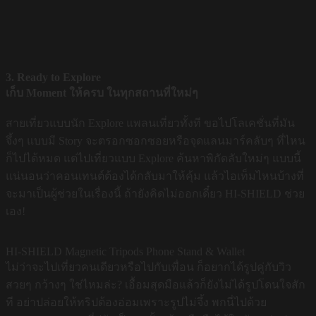
3. Ready to Explore
เก็บ Moment ให้ครบ ในทุกสถานที่ใหม่ๆ
สายเที่ยวแบบนัก Explore แพลนเที่ยวทั้งที ขอไปโลเคชั่นที่มัน
จึ้งๆ แบบมี Story จะตรอกซอกซอยหรือจุดแลนมาร์คลับๆ ที่ไหน
ก็ไปได้หมด แต่ไปเที่ยวแบบ Explore ค้นหาพิกัดลับใหม่ๆ แบบนี้
แน่นอนว่าคอนเทนต์ต้องได้กลับมาให้คุ้ม แล้วไอเท็มไหนบ้างที่
จะมาเป็นผู้ช่วยในเรื่องนี้ ถ้ายังคิดไม่ออกเดี๋ยว HI-SHIELD ช่วย
เอง!
HI-SHIELD Magnetic Tripods Phone Stand & Wallet
ไม่ว่าจะไปเที่ยวคนเดียวหรือไปกับเพื่อน ก็อยากได้รูปคู่กับวิว
สวยๆ กว้างๆ ใช่ไหมล่ะ? เอื้อมสุดมือแล้วก็ยังไม่ได้รูปโดนใจสัก
ที อย่าปล่อยให้ทริปต้องอ่อมเพราะรูปไม่จึ้ง พกนี่ไปด้วย