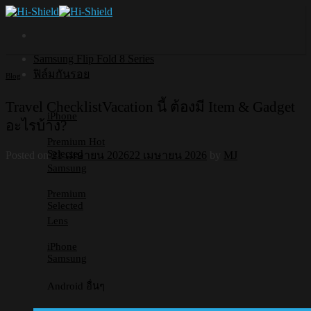
Skip
to
content
Samsung Flip Fold 8 Series
ฟิล์มกันรอย
Blog
Travel ChecklistVacation นี้ ต้องมี Item & Gadget
iPhone
อะไรบ้าง?
Premium
Selected
Posted on
21 เมษายน 2026
22 เมษายน 2026
by
MJ
Samsung
Premium
Selected
Lens
iPhone
Samsung
Android อื่นๆ