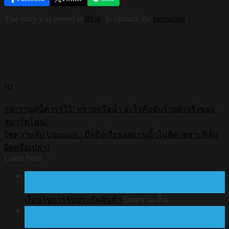
This entry was posted in
Blog
. Bookmark the
permalink
.
MJ
สงกรานต์นี้ควรรู้ไว้! ทรายหรือน้ำ อะไรคือฝันร้ายตัวจริงของ
สมาร์ตโฟน?
ไขความลับ Ultrasonic! มือถือเรือธงสแกนนิ้วไม่ติด เพราะฟิล์ม
ผิดหรือเปล่า?
Latest Posts
24
ก.ค.
บน
เงื่อนไขการรับประกันสินค้า
ปิดความเห็น
22
เงื่อนไข
ก.ค.
การ