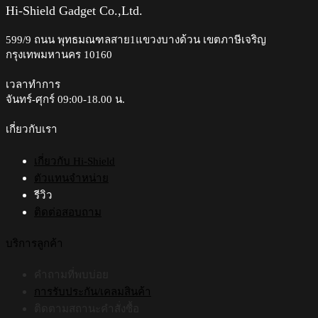
จริง
อัป
Hi-Shield Gadget Co.,Ltd.
เรื่อง
ลุค
599/9 ถนน พุทธมณฑลสาย1แขวงบางด้วน เขตภาษีเจริญ
ไหน
ใหม่
กรุงเทพมหานคร 10160
จ้อ
กับ
จี้?
สี
เวลาทำการ
โปรด
จันทร์-ศุกร์ 09:00-18.00 น.​
7
สไตล์
เกี่ยวกับเรา
เกี่ยวกับ Hi-Shield
ตัวแทนจำหน่าย
รีวิว
ติดต่อสอบถาม
บริการลูกค้า
คำถามที่พบบ่อย
การรับประกัน/เคลมสินค้า
ติดตามสถานะคำสั่งซื้อ