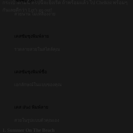
เคสซัมซุงใส
กระเป๋าตามนี้ ทริปนี้จะยิ่งเริ่ด ถ้าพร้อมแล้ว ไป Chelkist พร้อมๆ
กันเลยดีกว่า Let’s go out!
สวยนาน ไม่เหลืองง่าย
เคสซัมซุงพิมพ์ลาย
รวดลายสวยในสไตล์คุณ
เคสซัมซุงพิมพ์ชื่อ
เอกลักษณ์ในแบบของคุณ
เคส iPad พิมพ์ลาย
สวยในรูปแบบตัวคุณเอง
1. Summer On The Beach