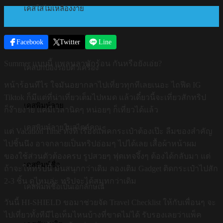
เคสใสไม่เหลืองง่าย
21
เม.ย.
Facebook
Twitter
Line
เคสซิลิโคน
Summer แบบนี้ แพลนลาพักร้อน กันหรือยังเอ่ย?
เคสปกป้องรอบตัวเครื่อง
หน้าร้อนทีไร ใจมันอยากลาไปเที่ยวทุกทีเลยเนอะ ไถฟีด IG
Tiktok ก็มีแต่ที่น่าเที่ยวเต็มไปหมด แล้วเดี๋ยวนี้จะเที่ยวสักทริป
เคสพิมพ์ลาย
ก็ง๊ายง่าย แค่มีเวลานิดๆ หน่อยๆ ก็เที่ยวได้แล้ว
เคสพิมพ์ลายในสไตล์คุณ
แต่ Vacation Time ทั้งที เรื่องแพ็คกระเป๋าต้องเป๊ะ ลืมของสำคัญ
ไปชิ้นนึง อาจกลายเป็นทริปอ่อมๆ ไปได้เลย เสื้อผ้าหน้าผม
ของใช้ส่วนตัวต้องครบ รูปสวยๆ ฟุตเทจจึ้งๆ ต้องได้กลับมา แต่
เคสพิมพ์ชื่อ
ถ้าจะให้ทริปนี้ มันสนุกกว่าเดิม ลองเติม Gadget ติดกระเป๋าไปสัก
2-3 ชิ้น ดูไหมล่ะ ทริปจะได้สมูทกว่าเดิม
เคสพิมพ์ชื่อเป็นเอกลักษณ์
วันนี้ HI-SHIELD ขอมาช่วยจัด Travel Checklist ให้กับเพื่อนๆ จะ
ไปเที่ยวทั้งทีมีไอเท็มไหนบ้างที่ขาดไม่ได้ รับรองเลยว่าแพ็ค