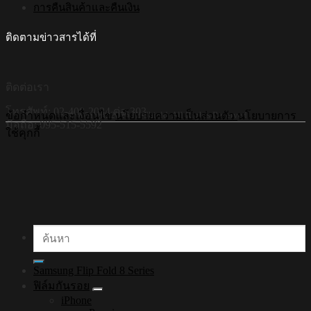
การคืนสินค้าและคืนเงิน
ติดตามข่าวสารได้ที่
ติดต่อเรา
โทรศัพท์: 02-408-2034 ต่อ 303
©Copyright 2026 Hi-Shield All Rights Reserved.
ข้อกำหนดและเงื่อนไข
นโยบายความเป็นส่วนตัว
นโยบายการ
มือถือ: 095-515-5592
ใช้คุกกี้
ค้นหา:
Samsung Flip Fold 8 Series
ฟิล์มกันรอย
iPhone