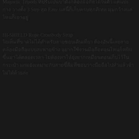
Magnetic Tripods ที่ปรับเป็นขาตั้งกล้องมือถือได้ในตัว แค่แปะ
กาง วางตั้ง 3 Step สุด Easy แค่นี้ก็เก็บครบทุกดีเทล มุมกว้างแค่
ไหนก็เอาอยู่
HI-SHIELD Rope Crossbody Strap
ไอเท็มที่ขาดไม่ได้สำหรับสายชอบเดินเที่ยว ต้องอันนี้เลยสาย
คล้องมือถือแบบสะพายข้าง อยากใช้งานมือถือตอนไหนก็หยิบ
ขึ้นมาได้ตลอดเวลา ไม่ต้องหาให้ยุ่งยากเหมือนตอนเก็บไว้ใน
กระเป๋า แถมยังเหมาะกับสายขี้ลืมที่ชอบวางมือถือไปทั่วแล้วจำ
ไม่ได้ด้วยล่ะ