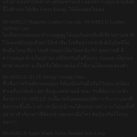
แล้วถ้าของจำเป็นต่างๆ เตรียมครบแล้ว ลองพก Gadget ตามลิสต์
นี้ไปด้วยจะได้เติม Green Energy ให้เต็มปอดไปเลย
HI-SHIELD Magnetic Leather Case และ HI-SHIELD Leather
AirPods Case
ไอเท็มแรกขอแนะนำแบบคู่หูดูโอ้เลยกับเคสธีมสีเขียวธรรมชาติ
ไว้แมทช์กับลุคเดินป่าให้เข้าธีม ไปเติมธรรมชาติ ยังไงก็หนีไม่
พ้นธีมโทนเขียว โดยด้านนอกเป็นวัสดุหนัง PU คุณภาพดี มี
ความสมูท ด้านในบุกำมะหยี่ป้องกันมือถือและ Airpods เป็นรอย
พกพาสะดวก จะถือหรือใช้ห่วงคล้องก็ใช้งานได้แบบคล่องตัว
HI-SHIELD 3D 5X Strong Corning Glass
ขึ้นชื่อว่าทริปเที่ยวแบบลุยๆ ก็ต้องป้องกันมือถือไว้ก่อน ปกป้อง
ตัวเครื่องไปแล้ว อย่าลืมดูแลหน้าจอด้วยนะ กับฟิล์มกระจกตัว
ท็อปจาก HI-SHIELD รุ่นนี้มาพร้อมคุณสมบัติการกันกระแทกที่
อัพเกรดขึ้นถึง 5 เท่า ปกป้องหน้าจอได้แบบหายห่วง จะไปลุยทั้งที
อย่ามามัวกังวลว่าฟิล์มหน้าจอแตกเมื่อไหร่ ติดป้องกันไว้ก่อน
จบกว่า
HI-SHIELD Apple Watch Nylon Braided Solo Loop