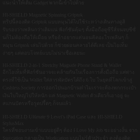
แนะนำให้เติม Gadget พวกนี้เข้าไปด้วย
HI-SHIELD Magnetic Spinning Griptok
ทริปนี้ลองติด Griptok แบบหมุนได้ไปใช้ระหว่างเดินทางดูสิ
รับรองว่าเพลินกว่าเดิมแน่ ฟังก์ชันคุ้มๆ ตั้งมือถือดูซีรีส์จนจบซีซั่
นก็ไม่ต้องถือให้เมื่อย หรือถ้าอยากแค่นอนคิดอะไรเพลินๆ ก็
หมุน Griptok เล่นไปด้วย ก็ช่วยผ่อนคลายได้ดีเลย เป็นไอเท็ม
ง่ายๆ แต่ตอบโจทย์แบบไม่น่าเชื่อเลยนะ
HI-SHIELD 2-in-1 Stretchy Magsafe Phone Stand & Wallet
อีกไอเท็มที่ฟังก์ชันอาจจะคล้ายกันในเรื่องการตั้งมือถือ แต่ต่าง
ตรงที่ใช้เป็น Wallet ใส่สารพัดบัตรได้ถึง 6 ใบ ในยุคที่โลกเข้าสู่
Cashless Society การออกไปนอกบ้านทำไมเราจะต้องพกกระเป๋า
เงินใบใหญ่ไปให้หนัก แค่ Magnetic Wallet ตัวเดียวก็เอาอยู่ จะ
สแกนบัตรหรือรูดปรื้ดๆ ก็จบแล้ว
HI-SHIELD Ultimate 9 Level’s iPad Case และ HI-SHIELD
StylusMax
ใครที่ชอบงานเข้าแบบอยู่ดีๆ ต้อง I Love My Job ซะอย่างงั้น จาก
Staycation กลายเป็น Workcation แบบไม่รู้ตัวประจำ คงต้องติด