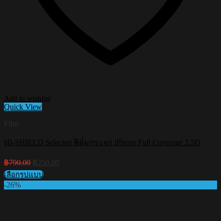
Add to wishlist
Quick View
Film
HI-SHIELD Selected ฟิล์มกระจก iPhone Full Coverage 2.5D
Original
Current
฿
790.00
฿
250.00
price
price
เลือกรูปแบบ
was:
is:
This
-26%
฿790.00.
฿250.00.
product
has
multiple
variants.