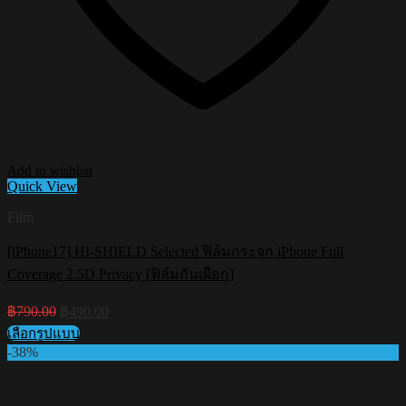
Add to wishlist
Quick View
Film
[iPhone17] HI-SHIELD Selected ฟิล์มกระจก iPhone Full
Coverage 2.5D Privacy [ฟิล์มกันเผือก]
Original
Current
฿
790.00
฿
490.00
price
price
เลือกรูปแบบ
was:
is:
This
-38%
฿790.00.
฿490.00.
product
has
multiple