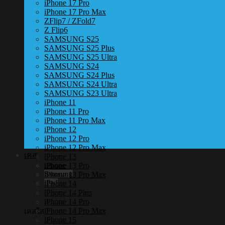
iPhone 17 Pro
iPhone 17 Pro Max
ZFlip7 / ZFold7
Z Flip6
SAMSUNG S25
SAMSUNG S25 Plus
SAMSUNG S25 Ultra
SAMSUNG S24
SAMSUNG S24 Plus
SAMSUNG S24 Ultra
SAMSUNG S23 Ultra
iPhone 11
iPhone 11 Pro
iPhone 11 Pro Max
iPhone 12
iPhone 12 Pro
iPhone 12 Pro Max
เคส
iPhone 13
iPhone 13 Pro
iPhone
Samsung
iPhone 13 Pro Max
iPad
iPhone 14
iPhone 14 Plus
iPhone 14 Pro
iPhone 14 Pro Max
เคสใส
iPhone 15