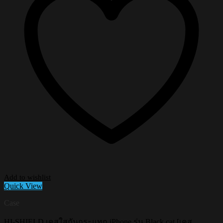
Add to wishlist
Quick View
Case
HI-SHIELD เคสใสกันกระแทก iPhone รุ่น Black cat [เคส