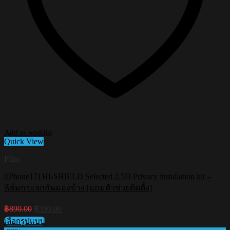
Add to wishlist
Quick View
Film
[iPhone17] HI-SHIELD Selected 2.5D Privacy installation kit –
ฟิล์มกระจกกันมองข้าง [แถมตัวช่วยติดตั้ง]
Original
Current
฿
890.00
฿
390.00
price
price
เลือกรูปแบบ
was:
is: