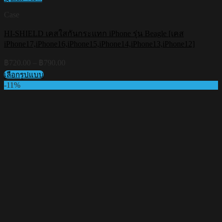
Case
HI-SHIELD เคสใสกันกระแทก iPhone รุ่น Beagle [เคส
iPhone17,iPhone16,iPhone15,iPhone14,iPhone13,iPhone12]
Price
฿
720.00
–
฿
790.00
range:
เลือกรูปแบบ
฿720.00
This
-11%
through
product
฿790.00
has
multiple
variants.
The
options
may
be
chosen
on
the
product
page