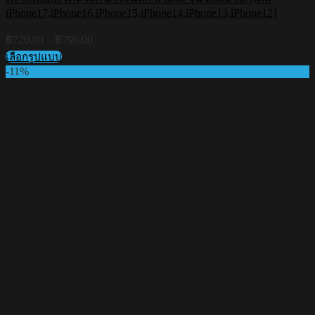
iPhone17,iPhone16,iPhone15,iPhone14,iPhone13,iPhone12]
Price
฿
720.00
–
฿
790.00
range:
เลือกรูปแบบ
฿720.00
This
-11%
through
product
฿790.00
has
multiple
variants.
The
options
may
be
chosen
on
the
product
page