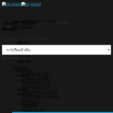
Skip
to
content
Samsung Flip Fold 8 Series
หน้าหลัก
/
รุ่นมือถือ
/
iPhone 13 Pro Max
ฟิล์มกันรอย
คัดกรอง
Showing 1–12 of 171 results
iPhone
Premium
Selected
หมวดหมู่สินค้า
Samsung
รุ่นมือถือ
Premium
SAMSUNG A57
Selected
ZFlip8 / ZFold8
Lens
SAMSUNG A37
SAMSUNG S26
iPhone
SAMSUNG S26 Plus
Samsung
SAMSUNG S26 Ultra
iPhone 17e
Android อื่นๆ
iPhone 17
iPhone 17 Air