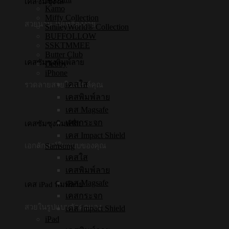
เคสซัมซุงใส
Kamo
Miffy Collection
สวยนาน ไม่เหลืองง่าย
SmileyWorld® Collection
BUFFOLLOW
SSKTMMEE
Butter Club
เคสซัมซุงพิมพ์ลาย
Debby
iPhone
เคสใส
รวดลายสวยในสไตล์คุณ
เคสพิมพ์ลาย
เคส Magsafe
เคสกระจก
เคสซัมซุงพิมพ์ชื่อ
เคส Impact Shield
Samsung
เอกลักษณ์ในแบบของคุณ
เคสใส
เคสพิมพ์ลาย
เคส Magsafe
เคส iPad พิมพ์ลาย
เคสกระจก
สวยในรูปแบบตัวคุณเอง
เคส Impact Shield
iPad