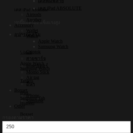
เคสพิมพ์ลาย
เคส iPad ABSOLUTE
เคส iPad Absolute
Airpods
Another
ปกป้องเครื่อง แข็งแรงสูง
Accessory
Wallet
อุปกรณ์เสริม
Watch
Apple Watch
Samsung Watch
Griptok
Watch
สายชาร์จ
Apple Watch
อแดปเตอร์
Samsung Watch
Momo Stick
Air tag
Tablets
อื่นๆ
Boxset
iPad
iPhone
Samsung Tab
Samsung
Huawei
Other
Boxset
กรองตามราคา
ราคา
iPhone Boxset
Samsung Boxset
ต่ำ