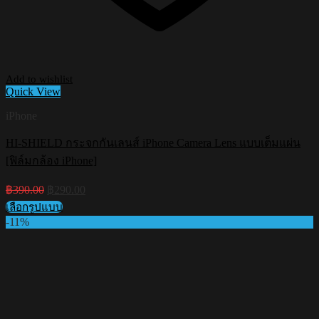
Add to wishlist
Quick View
iPhone
HI-SHIELD กระจกกันเลนส์ iPhone Camera Lens แบบเต็มแผ่น
[ฟิล์มกล้อง iPhone]
Original
Current
฿
390.00
฿
290.00
price
price
เลือกรูปแบบ
was:
is:
This
-11%
฿390.00.
฿290.00.
product
has
multiple
variants.
The
options
may