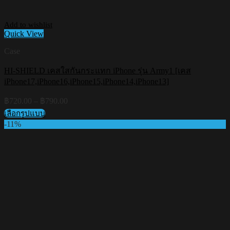
Add to wishlist
Quick View
Case
HI-SHIELD เคสใสกันกระแทก iPhone รุ่น Army1 [เคส
iPhone17,iPhone16,iPhone15,iPhone14,iPhone13]
Price
฿
720.00
–
฿
790.00
range:
เลือกรูปแบบ
฿720.00
This
-11%
through
product
฿790.00
has
multiple
variants.
The
options
may
be
chosen
on
the