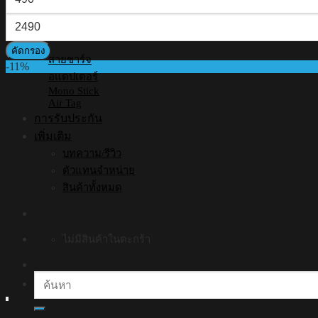
ต่ำ
ราคา
อุปกรณ์เสริมอื่นๆ
สุด
สูงสุด
คัดกรอง
สายชาร์จ
-11%
อแดปเตอร์
Mono Stick
Air Tag
การรับประกัน
เพิ่มเติม
บทความ/รีวิว
ตัวแทนจำหน่าย
สินค้าทั้งหมด
ไม่มีสินค้าในตะกร้า
ค้นหา: