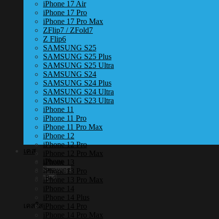
iPhone 17 Air
iPhone 17 Pro
iPhone 17 Pro Max
ZFlip7 / ZFold7
Z Flip6
SAMSUNG S25
SAMSUNG S25 Plus
SAMSUNG S25 Ultra
SAMSUNG S24
SAMSUNG S24 Plus
SAMSUNG S24 Ultra
SAMSUNG S23 Ultra
iPhone 11
iPhone 11 Pro
iPhone 11 Pro Max
iPhone 12
iPhone 12 Pro
เคส
iPhone 12 Pro Max
iPhone
iPhone 13
Samsung
iPhone 13 Pro
iPad
iPhone 13 Pro Max
iPhone 14
iPhone 14 Plus
iPhone 14 Pro
เคสใส
iPhone 14 Pro Max