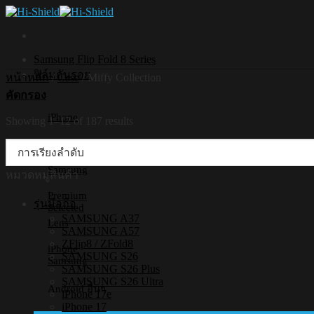
Skip
to
content
Samsung Flip Fold 8 Series
ฟิล์มกันรอย
หน้าหลัก
/
Case
/
Miffy Collection
คัดกรอง
iPhone
Showing 1–12 of 187 results
Premium
Selected
Samsung
หมวดหมู่สินค้า
Premium
รุ่นมือถือ
Selected
SAMSUNG A37
Lens
SAMSUNG A57
ZFlip8 / ZFold8
iPhone
SAMSUNG S26
Samsung
SAMSUNG S26 Plus
SAMSUNG S26 Ultra
Android อื่นๆ
iPhone 17e
iPhone 17