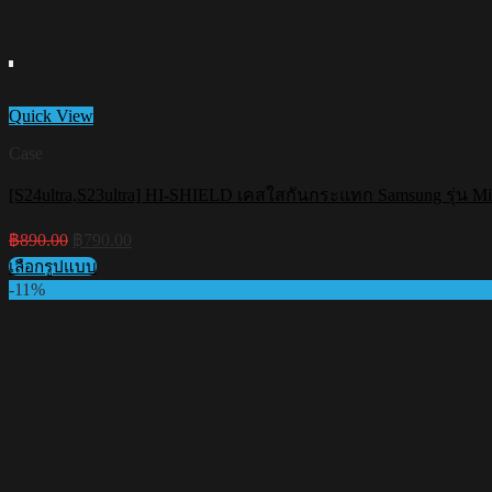
Quick View
Case
[S24ultra,S23ultra] HI-SHIELD เคสใสกันกระแทก Samsung รุ่น Mi
Original
Current
฿
890.00
฿
790.00
price
price
เลือกรูปแบบ
was:
is:
This
-11%
฿890.00.
฿790.00.
product
has
multiple
variants.
The
options
may
be
chosen
on