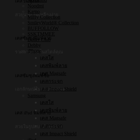
mofusand
เคสซัมซุงใส
Noodmi
Kamo
สวยนาน ไม่เหลืองง่าย
Miffy Collection
SmileyWorld® Collection
BUFFOLLOW
SSKTMMEE
เคสซัมซุงพิมพ์ลาย
Butter Club
Debby
iPhone
รวดลายสวยในสไตล์คุณ
เคสใส
เคสพิมพ์ลาย
เคส Magsafe
เคสซัมซุงพิมพ์ชื่อ
เคสกระจก
เคส Impact Shield
เอกลักษณ์ในแบบของคุณ
Samsung
เคสใส
เคสพิมพ์ลาย
เคส iPad พิมพ์ลาย
เคส Magsafe
เคสกระจก
สวยในรูปแบบตัวคุณเอง
เคส Impact Shield