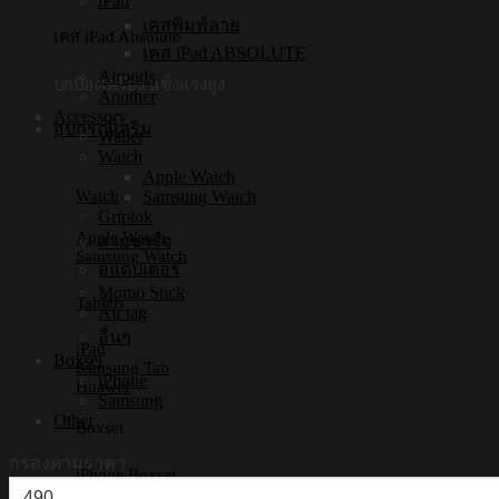
iPad
เคสพิมพ์ลาย
เคส iPad Absolute
เคส iPad ABSOLUTE
Airpods
ปกป้องเครื่อง แข็งแรงสูง
Another
Accessory
อุปกรณ์เสริม
Wallet
Watch
Apple Watch
Samsung Watch
Watch
Griptok
Apple Watch
สายชาร์จ
Samsung Watch
อแดปเตอร์
Momo Stick
Tablets
Air tag
อื่นๆ
iPad
Boxset
Samsung Tab
iPhone
Huawei
Samsung
Other
Boxset
กรองตามราคา
iPhone Boxset
ราคา
Samsung Boxset