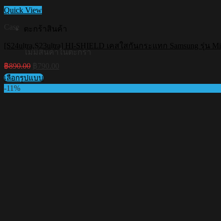
Quick View
Case
ตะกร้าสินค้า
[S24ultra,S23ultra] HI-SHIELD เคสใสกันกระแทก Samsung รุ่น Mi
ไม่มีสินค้าในตะกร้า
Original
Current
฿
890.00
฿
790.00
price
price
เลือกรูปแบบ
was:
is:
This
-11%
฿890.00.
฿790.00.
product
has
multiple
variants.
The
options
may
be
chosen
on
the
product
page