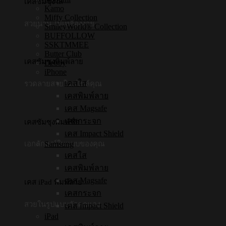
เคสซัมซุงใส
Kamo
Miffy Collection
สวยนาน ไม่เหลืองง่าย
SmileyWorld® Collection
BUFFOLLOW
SSKTMMEE
Butter Club
เคสซัมซุงพิมพ์ลาย
Debby
iPhone
เคสใส
รวดลายสวยในสไตล์คุณ
เคสพิมพ์ลาย
เคส Magsafe
เคสกระจก
เคสซัมซุงพิมพ์ชื่อ
เคส Impact Shield
Samsung
เอกลักษณ์ในแบบของคุณ
เคสใส
เคสพิมพ์ลาย
เคส Magsafe
เคส iPad พิมพ์ลาย
เคสกระจก
สวยในรูปแบบตัวคุณเอง
เคส Impact Shield
iPad