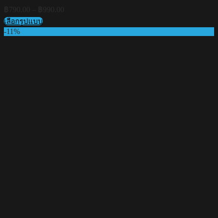
Price
฿
790.00
–
฿
990.00
range:
เลือกรูปแบบ
฿790.00
This
-11%
through
product
฿990.00
has
multiple
variants.
The
options
may
be
chosen
on
the
product
page