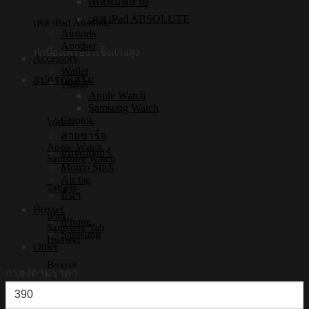
เคสพิมพ์ลาย
เคส iPad ABSOLUTE
เคส iPad Absolute
Airpods
Another
ปกป้องเครื่อง แข็งแรงสูง
Accessory
Wallet
อุปกรณ์เสริม
Watch
Apple Watch
Samsung Watch
Griptok
Watch
สายชาร์จ
Apple Watch
อแดปเตอร์
Samsung Watch
Momo Stick
Air tag
Tablets
อื่นๆ
Boxset
iPad
iPhone
Samsung Tab
Samsung
Huawei
Other
Boxset
กรองตามราคา
ราคา
iPhone Boxset
Samsung Boxset
ต่ำ