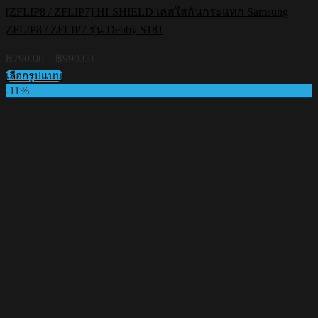
[ZFLIP8 / ZFLIP7] HI-SHIELD เคสใสกันกระแทก Samsung
ZFLIP8 / ZFLIP7 รุ่น Debby S181
Price
฿
790.00
–
฿
990.00
range:
เลือกรูปแบบ
฿790.00
This
-11%
through
product
฿990.00
has
multiple
variants.
The
options
may
be
chosen
on
the
product
page