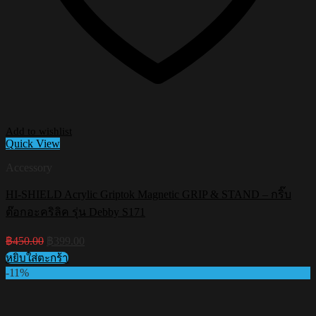
Add to wishlist
Quick View
Accessory
HI-SHIELD Acrylic Griptok Magnetic GRIP & STAND – กริ๊บ
ต๊อกอะคริลิค รุ่น Debby S171
Original
Current
฿
450.00
฿
399.00
price
price
หยิบใส่ตะกร้า
was:
is:
-11%
฿450.00.
฿399.00.