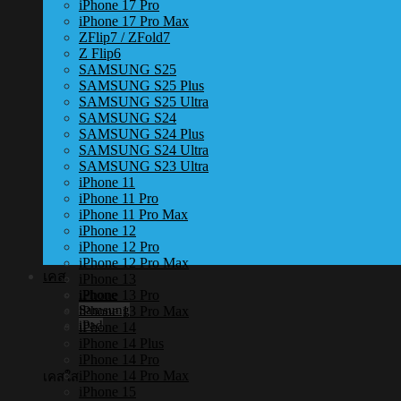
iPhone 17 Pro
iPhone 17 Pro Max
ZFlip7 / ZFold7
Z Flip6
SAMSUNG S25
SAMSUNG S25 Plus
SAMSUNG S25 Ultra
SAMSUNG S24
SAMSUNG S24 Plus
SAMSUNG S24 Ultra
SAMSUNG S23 Ultra
iPhone 11
iPhone 11 Pro
iPhone 11 Pro Max
iPhone 12
iPhone 12 Pro
iPhone 12 Pro Max
เคส
iPhone 13
iPhone 13 Pro
iPhone
Samsung
iPhone 13 Pro Max
iPad
iPhone 14
iPhone 14 Plus
iPhone 14 Pro
iPhone 14 Pro Max
เคสใส
iPhone 15