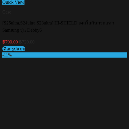
Quick View
Case
[S25ultra,S24ultra,S23ultra] HI-SHIELD เคสใสกันกระแทก
Samsung รุ่น Debby6
Original
Current
฿
790.00
฿
720.00
price
price
เลือกรูปแบบ
was:
is:
This
-11%
฿790.00.
฿720.00.
product
has
multiple
variants.
The
options
may
be
chosen
on
the
product
page