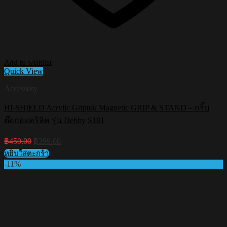
Add to wishlist
Quick View
Accessory
HI-SHIELD Acrylic Griptok Magnetic GRIP & STAND – กริ๊บ
ต๊อกอะคริลิค รุ่น Debby S181
Original
Current
฿
450.00
฿
399.00
price
price
หยิบใส่ตะกร้า
was:
is:
-11%
฿450.00.
฿399.00.