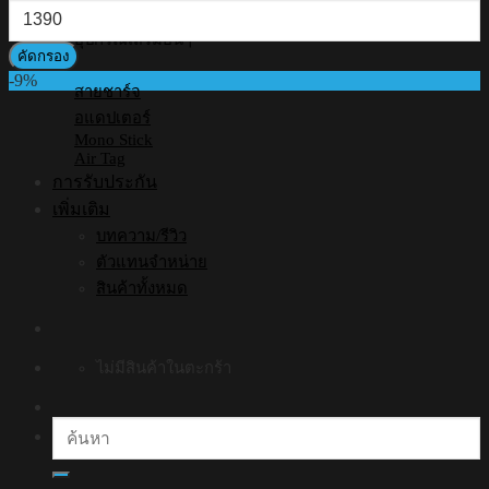
ราคา
สุด
สูงสุด
อุปกรณ์เสริมอื่นๆ
คัดกรอง
-9%
สายชาร์จ
อแดปเตอร์
Mono Stick
Air Tag
การรับประกัน
เพิ่มเติม
บทความ/รีวิว
ตัวแทนจำหน่าย
สินค้าทั้งหมด
ไม่มีสินค้าในตะกร้า
ค้นหา: