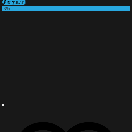
เลือกรูปแบบ
was:
is:
This
-9%
฿790.00.
฿720.00.
product
has
multiple
variants.
The
options
may
be
chosen
on
the
product
page