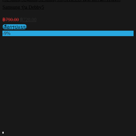
Samsung รุ่น Debby5
Original
Current
฿
790.00
฿
720.00
price
price
เลือกรูปแบบ
was:
is:
This
-9%
฿790.00.
฿720.00.
product
has
multiple
variants.
The
options
may
be
chosen
on
the
product
page