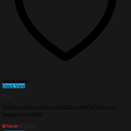
Add to wishlist
Quick View
Case
[S25ultra,S24ultra,S23ultra] HI-SHIELD เคสใสกันกระแทก
Samsung รุ่น Debby4
Original
Current
฿
790.00
฿
720.00
price
price