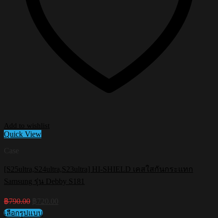
Add to wishlist
Quick View
Case
[S25ultra,S24ultra,S23ultra] HI-SHIELD เคสใสกันกระแทก
Samsung รุ่น Debby S181
Original
Current
฿
790.00
฿
720.00
price
price
เลือกรูปแบบ
was:
is: