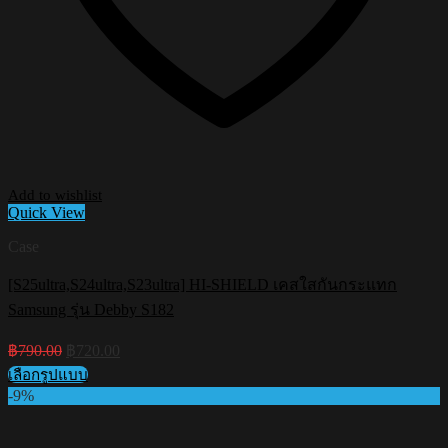
Add to wishlist
Quick View
Case
[S25ultra,S24ultra,S23ultra] HI-SHIELD เคสใสกันกระแทก
Samsung รุ่น Debby S182
Original
Current
฿
790.00
฿
720.00
price
price
เลือกรูปแบบ
was:
is:
This
-9%
฿790.00.
฿720.00.
product
has