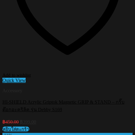
Add to wishlist
Quick View
Accessory
HI-SHIELD Acrylic Griptok Magnetic GRIP & STAND – กริ๊บ
ต๊อกอะคริลิค รุ่น Debby S169
Original
Current
฿
450.00
฿
399.00
price
price
หยิบใส่ตะกร้า
was:
is: