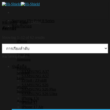
Skip
to
content
Samsung Flip Fold 8 Series
หน้าหลัก
/
Case
/
Debby
ฟิล์มกันรอย
คัดกรอง
Showing 1–12 of 62 results
iPhone
Premium
Selected
หมวดหมู่สินค้า
Samsung
รุ่นมือถือ
Premium
SAMSUNG A37
Selected
SAMSUNG A57
Lens
ZFlip8 / ZFold8
SAMSUNG S26
iPhone
SAMSUNG S26 Plus
Samsung
SAMSUNG S26 Ultra
iPhone 17e
Android อื่นๆ
iPhone 17
iPhone 17 Air