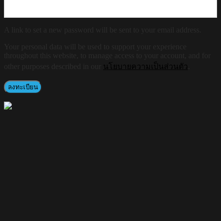
A link to set a new password will be sent to your email address.
Your personal data will be used to support your experience
throughout this website, to manage access to your account, and for
other purposes described in our
นโยบายความเป็นส่วนตัว
.
ลงทะเบียน