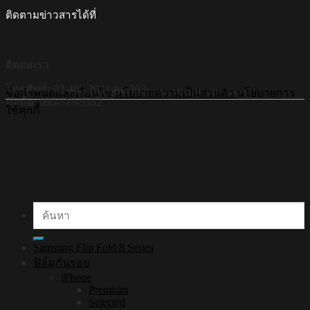
ติดตามข่าวสารได้ที่
ติดต่อเรา
โทรศัพท์: 02-408-2034 ต่อ 303
©Copyright 2026 Hi-Shield All Rights Reserved.
ข้อกำหนดและเงื่อนไข
นโยบายความเป็นส่วนตัว
นโยบายการ
มือถือ: 095-515-5592
ใช้คุกกี้
ค้นหา:
Samsung Flip Fold 8 Series
ฟิล์มกันรอย
iPhone
Premium
Selected