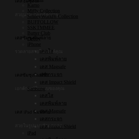
เคสซัมซุงใส
Kamo
Miffy Collection
สวยนาน ไม่เหลืองง่าย
SmileyWorld® Collection
BUFFOLLOW
SSKTMMEE
Butter Club
เคสซัมซุงพิมพ์ลาย
Debby
iPhone
เคสใส
รวดลายสวยในสไตล์คุณ
เคสพิมพ์ลาย
เคส Magsafe
เคสกระจก
เคสซัมซุงพิมพ์ชื่อ
เคส Impact Shield
Samsung
เอกลักษณ์ในแบบของคุณ
เคสใส
เคสพิมพ์ลาย
เคส Magsafe
เคส iPad พิมพ์ลาย
เคสกระจก
สวยในรูปแบบตัวคุณเอง
เคส Impact Shield
iPad