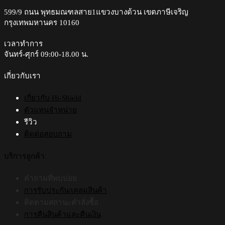
options
599/9 ถนน พุทธมณฑลสาย1แขวงบางด้วน เขตภาษีเจริญ
may
กรุงเทพมหานคร 10160
be
chosen
on
เวลาทำการ
the
จันทร์-ศุกร์ 09:00-18.00 น.​
product
page
เกี่ยวกับเรา
เกี่ยวกับ Hi-Shield
ตัวแทนจำหน่าย
รีวิว
ติดต่อสอบถาม
บริการลูกค้า
คำถามที่พบบ่อย
การรับประกัน/เคลมสินค้า
ติดตามสถานะคำสั่งซื้อ
การคืนสินค้าและคืนเงิน