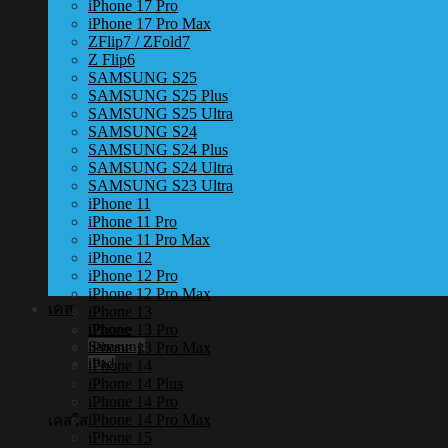
iPhone 17 Pro
iPhone 17 Pro Max
ZFlip7 / ZFold7
Z Flip6
SAMSUNG S25
SAMSUNG S25 Plus
SAMSUNG S25 Ultra
SAMSUNG S24
SAMSUNG S24 Plus
SAMSUNG S24 Ultra
SAMSUNG S23 Ultra
iPhone 11
iPhone 11 Pro
iPhone 11 Pro Max
iPhone 12
iPhone 12 Pro
iPhone 12 Pro Max
เคส
iPhone 13
iPhone 13 Pro
iPhone
Samsung
iPhone 13 Pro Max
iPad
iPhone 14
iPhone 14 Plus
iPhone 14 Pro
iPhone 14 Pro Max
เคสใส
iPhone 15