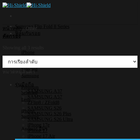
Skip
to
content
Samsung Flip Fold 8 Series
หน้าหลัก
/
Other
ฟิล์มกันรอย
คัดกรอง
Showing all 3 results
iPhone
Premium
Selected
หมวดหมู่สินค้า
Samsung
รุ่นมือถือ
Premium
SAMSUNG A37
Selected
SAMSUNG A57
Lens
ZFlip8 / ZFold8
SAMSUNG S26
iPhone
SAMSUNG S26 Plus
Samsung
SAMSUNG S26 Ultra
iPhone 17e
Android อื่นๆ
iPhone 17
iPhone 17 Air