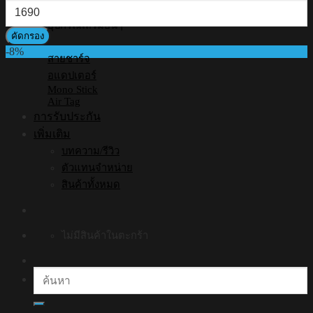
ราคา
สุด
สูงสุด
อุปกรณ์เสริมอื่นๆ
คัดกรอง
-8%
สายชาร์จ
อแดปเตอร์
Mono Stick
Air Tag
การรับประกัน
เพิ่มเติม
บทความ/รีวิว
ตัวแทนจำหน่าย
สินค้าทั้งหมด
ไม่มีสินค้าในตะกร้า
ค้นหา: