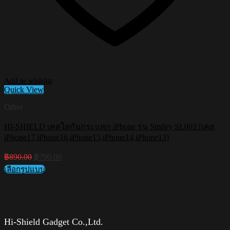
Add to wishlist
Quick View
Other
HI-SHIELD เคสใสกันกระแทก iPhone รุ่น Smiley SL003 [เคส
iPhone17,iPhone16,iPhone15,iPhone14,iPhone13]
Original
Current
฿
890.00
฿
790.00
price
price
เลือกรูปแบบ
was:
is:
This
฿890.00.
฿790.00.
product
has
multiple
variants.
Hi-Shield Gadget Co.,Ltd.
The