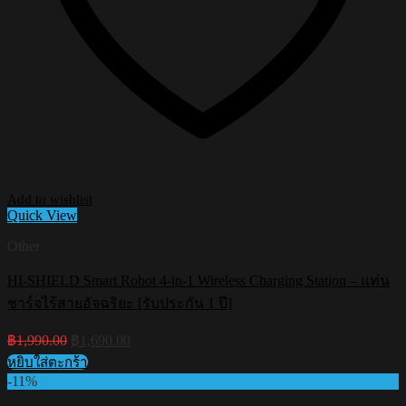
Add to wishlist
Quick View
Other
HI-SHIELD Smart Robot 4-in-1 Wireless Charging Station – แท่น
ชาร์จไร้สายอัจฉริยะ [รับประกัน 1 ปี]
Original
Current
฿
1,990.00
฿
1,690.00
price
price
หยิบใส่ตะกร้า
was:
is:
-11%
฿1,990.00.
฿1,690.00.