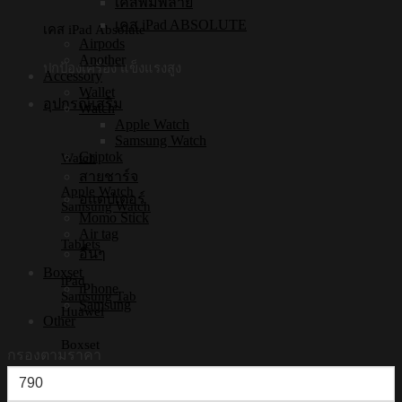
เคสพิมพ์ลาย
เคส iPad ABSOLUTE
เคส iPad Absolute
Airpods
Another
ปกป้องเครื่อง แข็งแรงสูง
Accessory
Wallet
อุปกรณ์เสริม
Watch
Apple Watch
Samsung Watch
Griptok
Watch
สายชาร์จ
Apple Watch
อแดปเตอร์
Samsung Watch
Momo Stick
Air tag
Tablets
อื่นๆ
Boxset
iPad
iPhone
Samsung Tab
Samsung
Huawei
Other
Boxset
กรองตามราคา
ราคา
iPhone Boxset
Samsung Boxset
ต่ำ