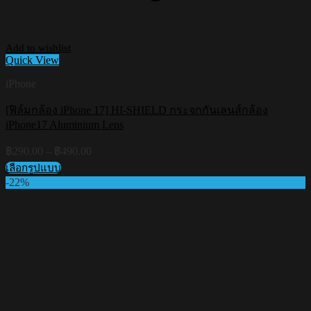
Add to wishlist
Quick View
iPhone
[ฟิล์มกล้อง iPhone 17] HI-SHIELD กระจกกันเลนส์กล้อง
iPhone17 Aluminium Lens
Price
฿
290.00
–
฿
490.00
range:
เลือกรูปแบบ
฿290.00
This
-22%
through
product
฿490.00
has
multiple
variants.
The
options
may
be
chosen
on