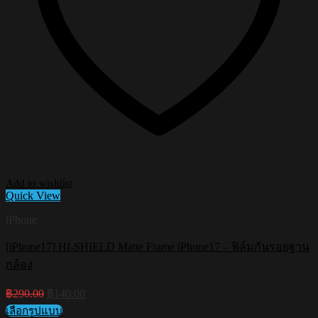
Add to wishlist
Quick View
iPhone
[iPhone17] HI-SHIELD Matte Frame iPhone17 – ฟิล์มกันรอยฐาน
กล้อง
Original
Current
฿
290.00
฿
140.00
price
price
เลือกรูปแบบ
was:
is: