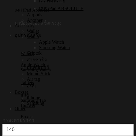
เคสพิมพ์ลาย
เคส iPad ABSOLUTE
เคส iPad Absolute
Airpods
Another
ปกป้องเครื่อง แข็งแรงสูง
Accessory
Wallet
อุปกรณ์เสริม
Watch
Apple Watch
Samsung Watch
Griptok
Watch
สายชาร์จ
Apple Watch
อแดปเตอร์
Samsung Watch
Momo Stick
Air tag
Tablets
อื่นๆ
Boxset
iPad
iPhone
Samsung Tab
Samsung
Huawei
Other
Boxset
กรองตามราคา
ราคา
iPhone Boxset
Samsung Boxset
ต่ำ