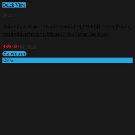
Quick View
iPhone
[ฟิล์มกล้อง iPhone 17Pro/17ProMax] HI-SHIELD กระจกกันรอย
เลนส์กล้องพร้อมฐาน iPhone17 Full Frame One Piece
Original
Current
฿
890.00
฿
690.00
price
price
เลือกรูปแบบ
was:
is:
This
-29%
฿890.00.
฿690.00.
product
has
multiple
variants.
The
options
may
be
chosen
on
the
product
page