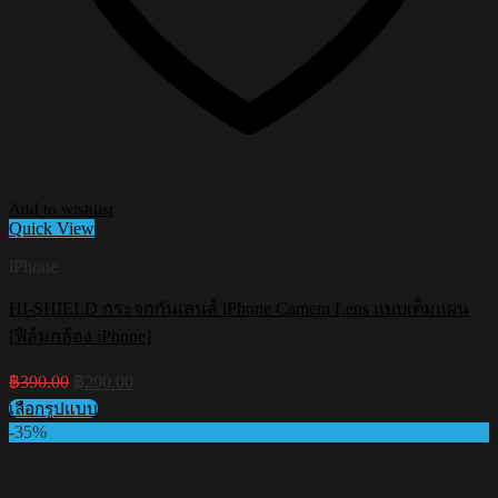
Add to wishlist
Quick View
iPhone
HI-SHIELD กระจกกันเลนส์ iPhone Camera Lens แบบเต็มแผ่น
[ฟิล์มกล้อง iPhone]
Original
Current
฿
390.00
฿
290.00
price
price
เลือกรูปแบบ
was:
is:
This
-35%
฿390.00.
฿290.00.
product
has
multiple