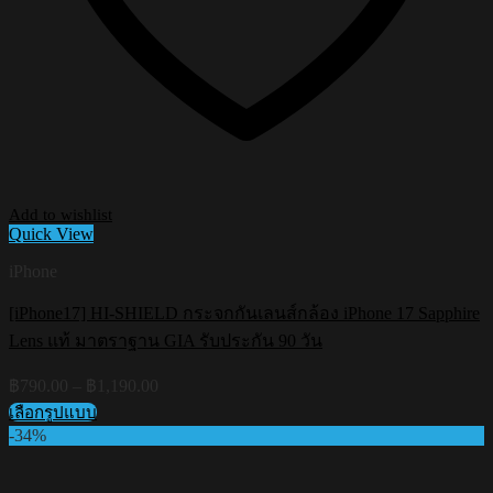
Add to wishlist
Quick View
iPhone
[iPhone17] HI-SHIELD กระจกกันเลนส์กล้อง iPhone 17 Sapphire
Lens แท้ มาตราฐาน GIA รับประกัน 90 วัน
Price
฿
790.00
–
฿
1,190.00
range:
เลือกรูปแบบ
฿790.00
This
-34%
through
product
฿1,190.00
has