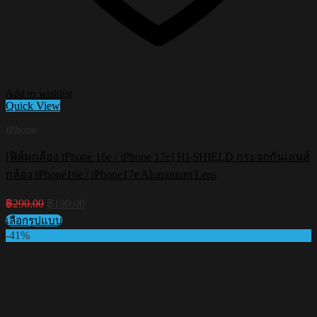
Add to wishlist
Quick View
iPhone
[ฟิล์มกล้อง iPhone 16e / iPhone 17e] HI-SHIELD กระจกกันเลนส์
กล้อง iPhone16e / iPhone17e Aluminium Lens
Original
Current
฿
290.00
฿
190.00
price
price
เลือกรูปแบบ
was:
is:
This
-41%
฿290.00.
฿190.00.
product
has
multiple
variants.
The
options