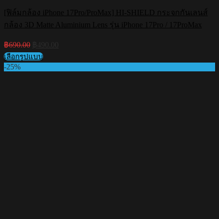
[ฟิล์มกล้อง iPhone 17Pro/ProMax] HI-SHIELD กระจกกันเลนส์
กล้อง 3D Matte Aluminium Lens รุ่น iPhone 17Pro / 17ProMax
Original
Current
฿
690.00
฿
490.00
price
price
เลือกรูปแบบ
was:
is:
This
-25%
฿690.00.
฿490.00.
product
has
multiple
variants.
The
options
may
be
chosen
on
the
product
page