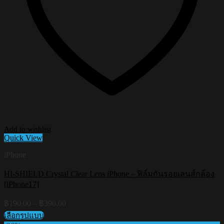
Add to wishlist
Quick View
iPhone
HI-SHIELD Crystal Clear Lens iPhone – ฟิล์มกันรอยเลนส์กล้อง
[iPhone17]
Price
฿
190.00
–
฿
390.00
range:
เลือกรูปแบบ
฿190.00