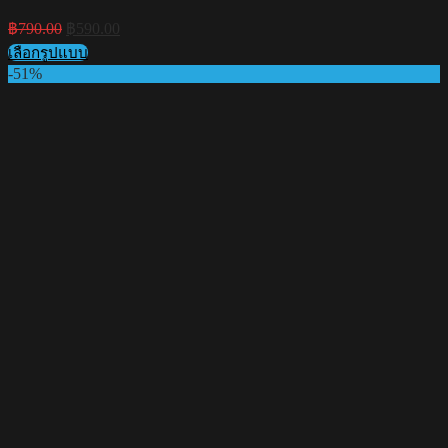
Original
Current
฿
790.00
฿
590.00
price
price
เลือกรูปแบบ
was:
is:
This
-51%
฿790.00.
฿590.00.
product
has
multiple
variants.
The
options
may
be
chosen
on
the
product
page