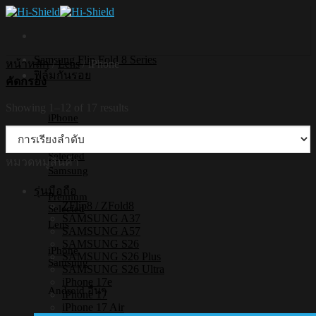
Skip
to
content
Samsung Flip Fold 8 Series
หน้าหลัก
/
Lens
/
iPhone
ฟิล์มกันรอย
คัดกรอง
Showing 1–12 of 17 results
iPhone
Premium
Selected
หมวดหมู่สินค้า
Samsung
รุ่นมือถือ
Premium
ZFlip8 / ZFold8
Selected
SAMSUNG A37
Lens
SAMSUNG A57
SAMSUNG S26
iPhone
SAMSUNG S26 Plus
Samsung
SAMSUNG S26 Ultra
iPhone 17e
Android อื่นๆ
iPhone 17
iPhone 17 Air