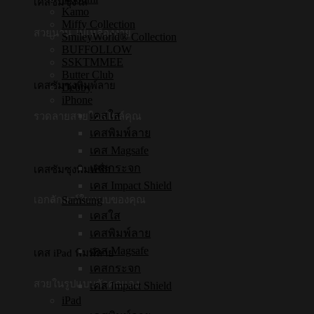
เคสซัมซุงใส
Kamo
Miffy Collection
สวยนาน ไม่เหลืองง่าย
SmileyWorld® Collection
BUFFOLLOW
SSKTMMEE
Butter Club
เคสซัมซุงพิมพ์ลาย
Debby
iPhone
เคสใส
รวดลายสวยในสไตล์คุณ
เคสพิมพ์ลาย
เคส Magsafe
เคสกระจก
เคสซัมซุงพิมพ์ชื่อ
เคส Impact Shield
Samsung
เอกลักษณ์ในแบบของคุณ
เคสใส
เคสพิมพ์ลาย
เคส Magsafe
เคส iPad พิมพ์ลาย
เคสกระจก
สวยในรูปแบบตัวคุณเอง
เคส Impact Shield
iPad