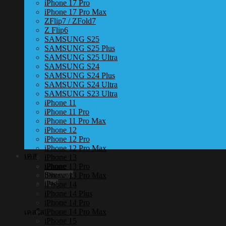
iPhone 17 Pro
iPhone 17 Pro Max
ZFlip7 / ZFold7
Z Flip6
SAMSUNG S25
SAMSUNG S25 Plus
SAMSUNG S25 Ultra
SAMSUNG S24
SAMSUNG S24 Plus
SAMSUNG S24 Ultra
SAMSUNG S23 Ultra
iPhone 11
iPhone 11 Pro
iPhone 11 Pro Max
iPhone 12
iPhone 12 Pro
iPhone 12 Pro Max
เคส
iPhone 13
iPhone 13 Pro
iPhone
Samsung
iPhone 13 Pro Max
iPad
iPhone 14
iPhone 14 Plus
iPhone 14 Pro
iPhone 14 Pro Max
เคสใส
iPhone 15