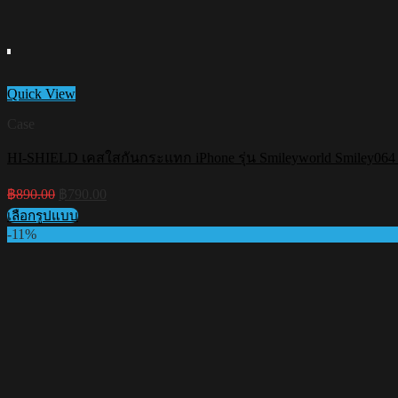
Quick View
Case
HI-SHIELD เคสใสกันกระแทก iPhone รุ่น Smileyworld Smiley064 [เค
Original
Current
฿
890.00
฿
790.00
price
price
เลือกรูปแบบ
was:
is:
This
-11%
฿890.00.
฿790.00.
product
has
multiple
variants.
The
options
may
be
chosen
on