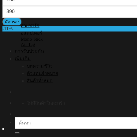
ต่ำ
ราคา
อุปกรณ์เสริมอื่นๆ
สุด
สูงสุด
คัดกรอง
สายชาร์จ
-11%
อแดปเตอร์
Mono Stick
Air Tag
การรับประกัน
เพิ่มเติม
บทความ/รีวิว
ตัวแทนจำหน่าย
สินค้าทั้งหมด
ไม่มีสินค้าในตะกร้า
ค้นหา: