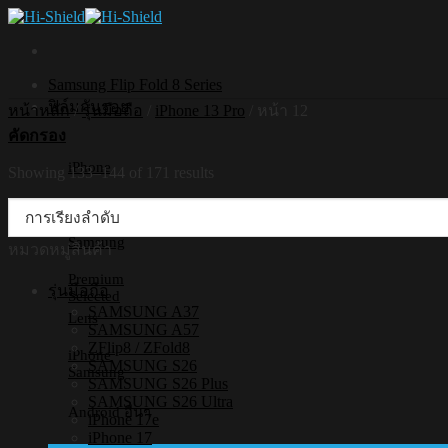
Skip
to
content
Samsung Flip Fold 8 Series
ฟิล์มกันรอย
หน้าหลัก
/
รุ่นมือถือ
/
iPhone 13 Pro
/
หน้า 12
คัดกรอง
iPhone
Showing 133–144 of 171 results
Premium
Selected
Samsung
หมวดหมู่สินค้า
Premium
รุ่นมือถือ
Selected
SAMSUNG A37
Lens
SAMSUNG A57
ZFlip8 / ZFold8
iPhone
SAMSUNG S26
Samsung
SAMSUNG S26 Plus
SAMSUNG S26 Ultra
Android อื่นๆ
iPhone 17e
iPhone 17