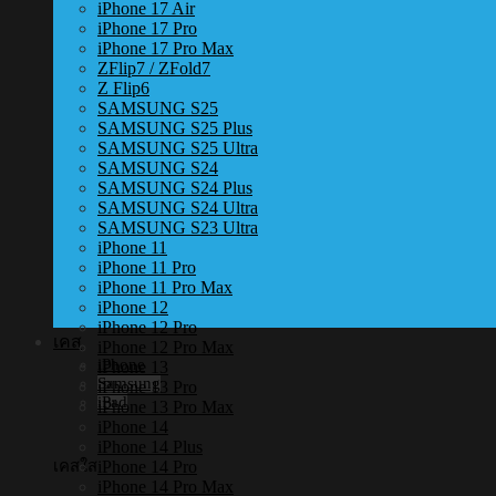
iPhone 17 Air
iPhone 17 Pro
iPhone 17 Pro Max
ZFlip7 / ZFold7
Z Flip6
SAMSUNG S25
SAMSUNG S25 Plus
SAMSUNG S25 Ultra
SAMSUNG S24
SAMSUNG S24 Plus
SAMSUNG S24 Ultra
SAMSUNG S23 Ultra
iPhone 11
iPhone 11 Pro
iPhone 11 Pro Max
iPhone 12
iPhone 12 Pro
เคส
iPhone 12 Pro Max
iPhone
iPhone 13
Samsung
iPhone 13 Pro
iPad
iPhone 13 Pro Max
iPhone 14
iPhone 14 Plus
iPhone 14 Pro
เคสใส
iPhone 14 Pro Max