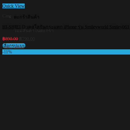
Quick View
Case
ตะกร้าสินค้า
HI-SHIELD เคสใสกันกระแทก iPhone รุ่น Smileyworld Smiley063 [เค
ไม่มีสินค้าในตะกร้า
Original
Current
฿
890.00
฿
790.00
price
price
เลือกรูปแบบ
was:
is:
This
-11%
฿890.00.
฿790.00.
product
has
multiple
variants.
The
options
may
be
chosen
on
the
product
page