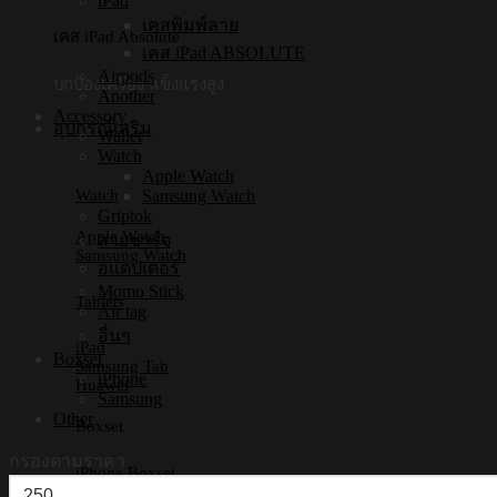
iPad
เคสพิมพ์ลาย
เคส iPad Absolute
เคส iPad ABSOLUTE
Airpods
ปกป้องเครื่อง แข็งแรงสูง
Another
Accessory
อุปกรณ์เสริม
Wallet
Watch
Apple Watch
Samsung Watch
Watch
Griptok
Apple Watch
สายชาร์จ
Samsung Watch
อแดปเตอร์
Momo Stick
Tablets
Air tag
อื่นๆ
iPad
Boxset
Samsung Tab
iPhone
Huawei
Samsung
Other
Boxset
กรองตามราคา
iPhone Boxset
ราคา
Samsung Boxset