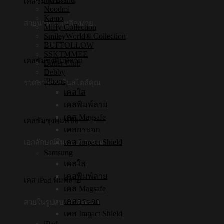
mofusand
เคสซัมซุงใส
Noodmi
Kamo
สวยนาน ไม่เหลืองง่าย
Miffy Collection
SmileyWorld® Collection
BUFFOLLOW
SSKTMMEE
เคสซัมซุงพิมพ์ลาย
Butter Club
Debby
iPhone
รวดลายสวยในสไตล์คุณ
เคสใส
เคสพิมพ์ลาย
เคส Magsafe
เคสซัมซุงพิมพ์ชื่อ
เคสกระจก
เคส Impact Shield
เอกลักษณ์ในแบบของคุณ
Samsung
เคสใส
เคสพิมพ์ลาย
เคส iPad พิมพ์ลาย
เคส Magsafe
เคสกระจก
สวยในรูปแบบตัวคุณเอง
เคส Impact Shield