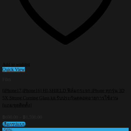
Add to wishlist
Quick View
Film
[iPhone17,iPhone16] HI-SHIELD ฟิล์มกระจก iPhone ทุกรุ่น 3D
5X Strong Corning Glass kit รับประกันตลอดอายุการใช้งาน
[แถมชุดติดตั้ง]
Price
฿
690.00
–
฿
1,590.00
range:
เลือกรูปแบบ
฿690.00
This
-56%