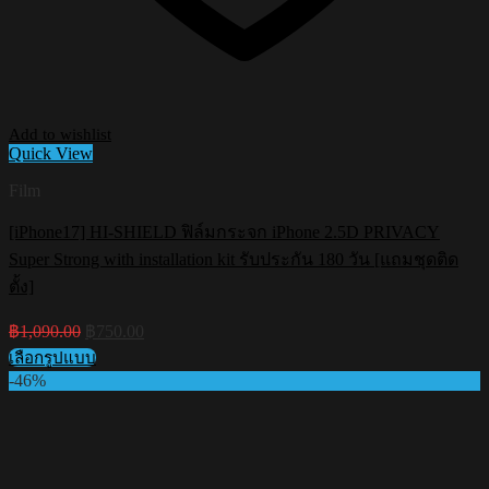
Add to wishlist
Quick View
Film
[iPhone17] HI-SHIELD ฟิล์มกระจก iPhone 2.5D PRIVACY
Super Strong with installation kit รับประกัน 180 วัน [แถมชุดติด
ตั้ง]
Original
Current
฿
1,090.00
฿
750.00
price
price
เลือกรูปแบบ
was:
is:
This
-46%
฿1,090.00.
฿750.00.
product
has
multiple
variants.
The