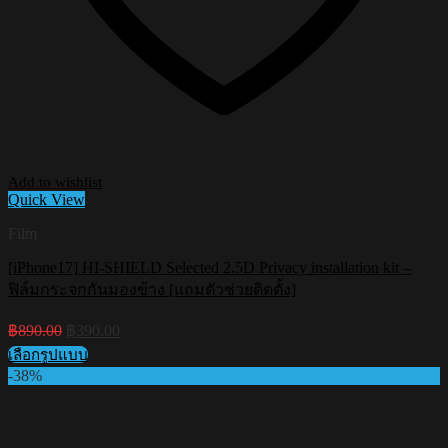
Add to wishlist
Quick View
Film
[iPhone17] HI-SHIELD Selected 2.5D Privacy installation kit –
ฟิล์มกระจกกันมองข้าง [แถมตัวช่วยติดตั้ง]
Original
Current
฿
890.00
฿
390.00
price
price
เลือกรูปแบบ
was:
is:
This
-38%
฿890.00.
฿390.00.
product
has
multiple
variants.