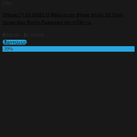
Film
[iPhone17] HI-SHIELD ฟิล์มกระจก iPhone ทุกรุ่น 3D Triple
Strong Max รับประกันตลอดอายุการใช้งาน
Price
฿
990.00
–
฿
1,050.00
range:
เลือกรูปแบบ
฿990.00
This
-39%
through
product
฿1,050.00
has
multiple
variants.
The
options
may
be
chosen
on
the
product
page