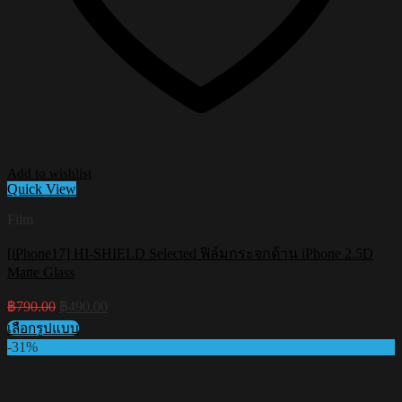
Add to wishlist
Quick View
Film
[iPhone17] HI-SHIELD Selected ฟิล์มกระจกด้าน iPhone 2.5D
Matte Glass
Original
Current
฿
790.00
฿
490.00
price
price
เลือกรูปแบบ
was:
is:
This
-31%
฿790.00.
฿490.00.
product
has
multiple