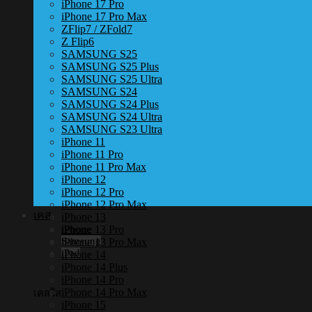
iPhone 17 Pro
iPhone 17 Pro Max
ZFlip7 / ZFold7
Z Flip6
SAMSUNG S25
SAMSUNG S25 Plus
SAMSUNG S25 Ultra
SAMSUNG S24
SAMSUNG S24 Plus
SAMSUNG S24 Ultra
SAMSUNG S23 Ultra
iPhone 11
iPhone 11 Pro
iPhone 11 Pro Max
iPhone 12
iPhone 12 Pro
iPhone 12 Pro Max
เคส
iPhone 13
iPhone 13 Pro
iPhone
Samsung
iPhone 13 Pro Max
iPad
iPhone 14
iPhone 14 Plus
iPhone 14 Pro
iPhone 14 Pro Max
เคสใส
iPhone 15