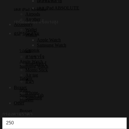
เคสพิมพ์ลาย
เคส iPad ABSOLUTE
เคส iPad Absolute
Airpods
Another
ปกป้องเครื่อง แข็งแรงสูง
Accessory
Wallet
อุปกรณ์เสริม
Watch
Apple Watch
Samsung Watch
Griptok
Watch
สายชาร์จ
Apple Watch
อแดปเตอร์
Samsung Watch
Momo Stick
Air tag
Tablets
อื่นๆ
Boxset
iPad
iPhone
Samsung Tab
Samsung
Huawei
Other
Boxset
กรองตามราคา
ราคา
iPhone Boxset
Samsung Boxset
ต่ำ