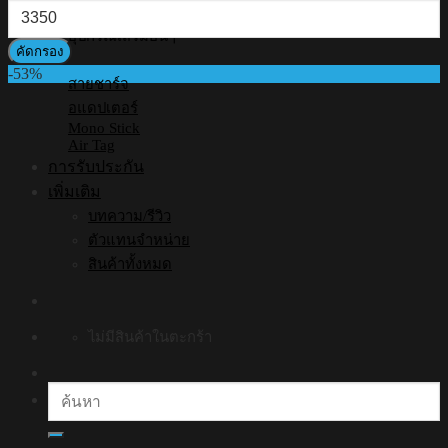
ราคา
สุด
สูงสุด
อุปกรณ์เสริมอื่นๆ
คัดกรอง
-53%
สายชาร์จ
อแดปเตอร์
Mono Stick
Air Tag
การรับประกัน
เพิ่มเติม
บทความ/รีวิว
ตัวแทนจำหน่าย
สินค้าทั้งหมด
ไม่มีสินค้าในตะกร้า
ค้นหา: