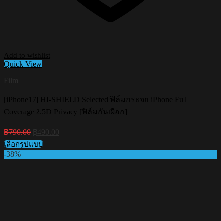
Add to wishlist
Quick View
Film
[iPhone17] HI-SHIELD Selected ฟิล์มกระจก iPhone Full
Coverage 2.5D Privacy [ฟิล์มกันเผือก]
Original
Current
฿
790.00
฿
490.00
price
price
เลือกรูปแบบ
was:
is:
This
-38%
฿790.00.
฿490.00.
product
has
multiple
variants.
The
options
may