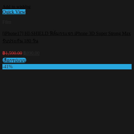
Add to wishlist
Quick View
Film
[iPhone17] HI-SHIELD ฟิล์มกระจก iPhone 3D Super Strong Max
รับประกัน 180 วัน
Original
Current
฿
1,590.00
฿
890.00
price
price
เลือกรูปแบบ
was:
is:
This
-41%
฿1,590.00.
฿890.00.
product
has
multiple
variants.
The
options
may
be
chosen
on
the
product