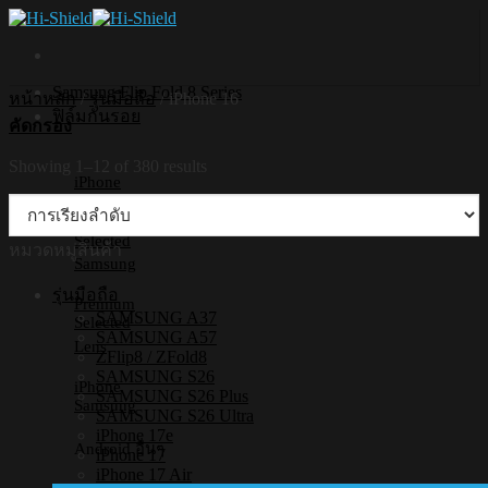
Skip
to
content
Samsung Flip Fold 8 Series
หน้าหลัก
/
รุ่นมือถือ
/
iPhone 16
ฟิล์มกันรอย
คัดกรอง
Showing 1–12 of 380 results
iPhone
Premium
Selected
หมวดหมู่สินค้า
Samsung
รุ่นมือถือ
Premium
SAMSUNG A37
Selected
SAMSUNG A57
Lens
ZFlip8 / ZFold8
SAMSUNG S26
iPhone
SAMSUNG S26 Plus
Samsung
SAMSUNG S26 Ultra
iPhone 17e
Android อื่นๆ
iPhone 17
iPhone 17 Air