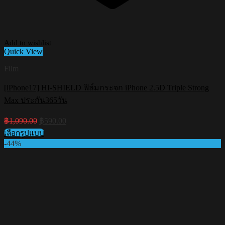
Add to wishlist
Quick View
Film
[iPhone17] HI-SHIELD ฟิล์มกระจก iPhone 2.5D Triple Strong
Max ประกัน365วัน
Original
Current
฿
1,090.00
฿
590.00
price
price
เลือกรูปแบบ
was:
is:
This
-44%
฿1,090.00.
฿590.00.
product
has
multiple
variants.
The
options
may
be
chosen