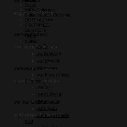
เคสซัมซุงใส
Kamo
Miffy Collection
สวยนาน ไม่เหลืองง่าย
SmileyWorld® Collection
BUFFOLLOW
SSKTMMEE
Butter Club
เคสซัมซุงพิมพ์ลาย
Debby
iPhone
เคสใส
รวดลายสวยในสไตล์คุณ
เคสพิมพ์ลาย
เคส Magsafe
เคสกระจก
เคสซัมซุงพิมพ์ชื่อ
เคส Impact Shield
Samsung
เอกลักษณ์ในแบบของคุณ
เคสใส
เคสพิมพ์ลาย
เคส Magsafe
เคส iPad พิมพ์ลาย
เคสกระจก
สวยในรูปแบบตัวคุณเอง
เคส Impact Shield
iPad