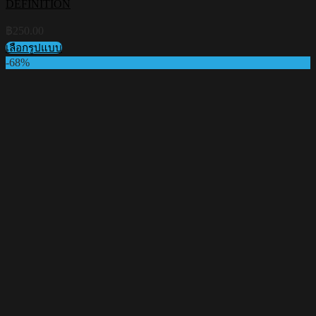
DEFINITION
฿
250.00
เลือกรูปแบบ
This
-68%
product
has
multiple
variants.
The
options
may
be
chosen
on
the
product
page