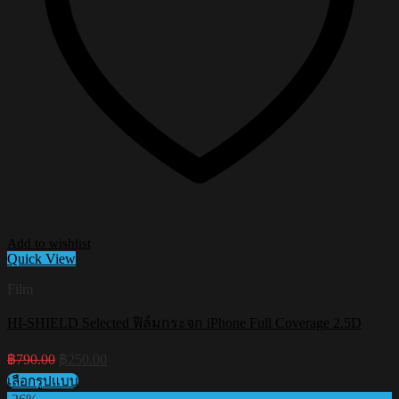
Add to wishlist
Quick View
Film
HI-SHIELD Selected ฟิล์มกระจก iPhone Full Coverage 2.5D
Original
Current
฿
790.00
฿
250.00
price
price
เลือกรูปแบบ
was:
is:
This