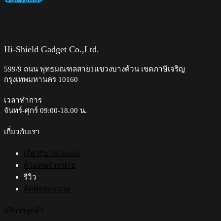
฿290.00
This
through
product
฿590.00
has
multiple
variants.
Hi-Shield Gadget Co.,Ltd.
The
options
599/9 ถนน พุทธมณฑลสาย1แขวงบางด้วน เขตภาษีเจริญ
may
กรุงเทพมหานคร 10160
be
chosen
on
เวลาทำการ
the
จันทร์-ศุกร์ 09:00-18.00 น.​
product
page
เกี่ยวกับเรา
เกี่ยวกับ Hi-Shield
ตัวแทนจำหน่าย
รีวิว
ติดต่อสอบถาม
บริการลูกค้า