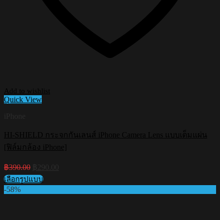
Add to wishlist
Quick View
iPhone
HI-SHIELD กระจกกันเลนส์ iPhone Camera Lens แบบเต็มแผ่น
[ฟิล์มกล้อง iPhone]
Original
Current
฿
390.00
฿
290.00
price
price
เลือกรูปแบบ
was:
is:
This
-58%
฿390.00.
฿290.00.
product
has
multiple