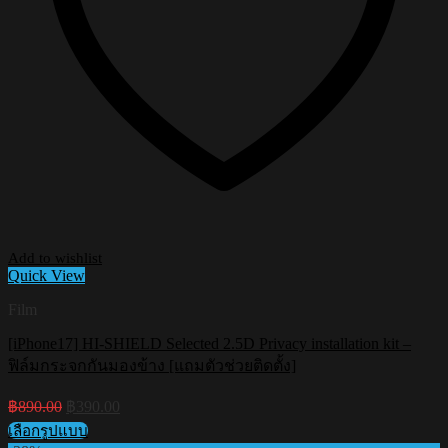
Add to wishlist
Quick View
Film
[iPhone17] HI-SHIELD Selected 2.5D Privacy installation kit –
ฟิล์มกระจกกันมองข้าง [แถมตัวช่วยติดตั้ง]
Original
Current
฿
890.00
฿
390.00
price
price
เลือกรูปแบบ
was:
is: