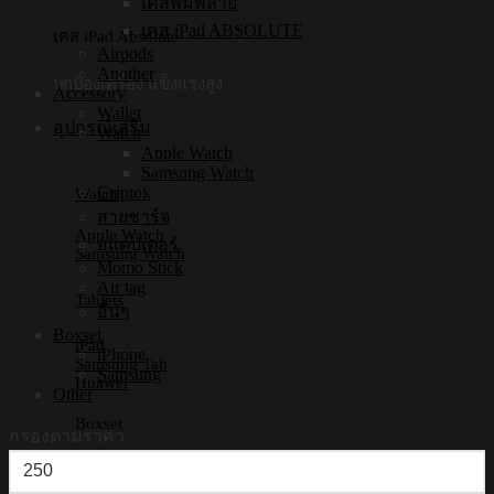
เคสพิมพ์ลาย
เคส iPad ABSOLUTE
เคส iPad Absolute
Airpods
Another
ปกป้องเครื่อง แข็งแรงสูง
Accessory
Wallet
อุปกรณ์เสริม
Watch
Apple Watch
Samsung Watch
Griptok
Watch
สายชาร์จ
Apple Watch
อแดปเตอร์
Samsung Watch
Momo Stick
Air tag
Tablets
อื่นๆ
Boxset
iPad
iPhone
Samsung Tab
Samsung
Huawei
Other
Boxset
กรองตามราคา
ราคา
iPhone Boxset
Samsung Boxset
ต่ำ