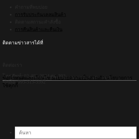
คำถามที่พบบ่อย
การรับประกัน/เคลมสินค้า
ติดตามสถานะคำสั่งซื้อ
การคืนสินค้าและคืนเงิน
ติดตามข่าวสารได้ที่
ติดต่อเรา
โทรศัพท์: 02-408-2034 ต่อ 303
©Copyright 2026 Hi-Shield All Rights Reserved.
ข้อกำหนดและเงื่อนไข
นโยบายความเป็นส่วนตัว
นโยบายการ
มือถือ: 095-515-5592
ใช้คุกกี้
ค้นหา: