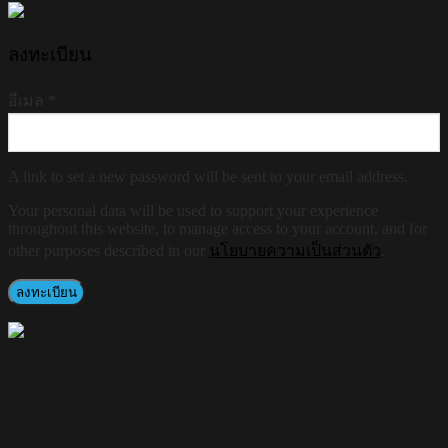
ลงทะเบียน
อีเมล
*
A link to set a new password will be sent to your email address.
Your personal data will be used to support your experience
throughout this website, to manage access to your account, and for
other purposes described in our
นโยบายความเป็นส่วนตัว
.
ลงทะเบียน