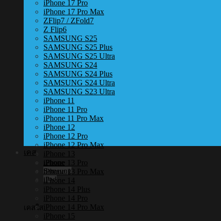
iPhone 17 Pro
iPhone 17 Pro Max
ZFlip7 / ZFold7
Z Flip6
SAMSUNG S25
SAMSUNG S25 Plus
SAMSUNG S25 Ultra
SAMSUNG S24
SAMSUNG S24 Plus
SAMSUNG S24 Ultra
SAMSUNG S23 Ultra
iPhone 11
iPhone 11 Pro
iPhone 11 Pro Max
iPhone 12
iPhone 12 Pro
iPhone 12 Pro Max
เคส
iPhone 13
iPhone 13 Pro
iPhone
Samsung
iPhone 13 Pro Max
iPad
iPhone 14
iPhone 14 Plus
iPhone 14 Pro
iPhone 14 Pro Max
เคสใส
iPhone 15