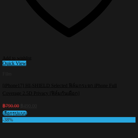
Add to wishlist
Quick View
Film
[iPhone17] HI-SHIELD Selected ฟิล์มกระจก iPhone Full
Coverage 2.5D Privacy [ฟิล์มกันเผือก]
Original
Current
฿
790.00
฿
490.00
price
price
เลือกรูปแบบ
was:
is:
This
-38%
฿790.00.
฿490.00.
product
has
multiple