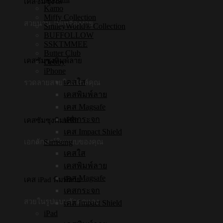
เคสซัมซุงใส
Kamo
Miffy Collection
สวยนาน ไม่เหลืองง่าย
SmileyWorld® Collection
BUFFOLLOW
SSKTMMEE
Butter Club
เคสซัมซุงพิมพ์ลาย
Debby
iPhone
เคสใส
รวดลายสวยในสไตล์คุณ
เคสพิมพ์ลาย
เคส Magsafe
เคสกระจก
เคสซัมซุงพิมพ์ชื่อ
เคส Impact Shield
Samsung
เอกลักษณ์ในแบบของคุณ
เคสใส
เคสพิมพ์ลาย
เคส Magsafe
เคส iPad พิมพ์ลาย
เคสกระจก
สวยในรูปแบบตัวคุณเอง
เคส Impact Shield
iPad