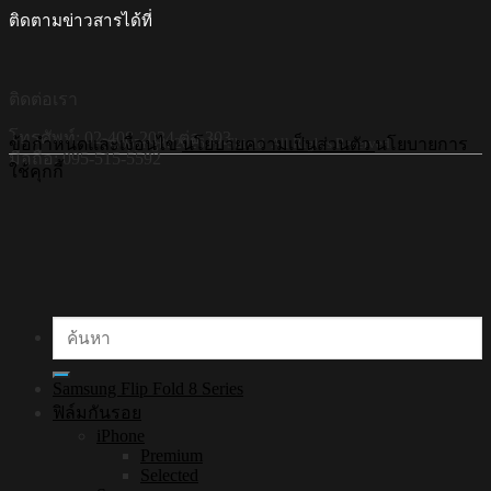
ติดตามข่าวสารได้ที่
ติดต่อเรา
โทรศัพท์: 02-408-2034 ต่อ 303
©Copyright 2026 Hi-Shield All Rights Reserved.
ข้อกำหนดและเงื่อนไข
นโยบายความเป็นส่วนตัว
นโยบายการ
มือถือ: 095-515-5592
ใช้คุกกี้
ค้นหา:
Samsung Flip Fold 8 Series
ฟิล์มกันรอย
iPhone
Premium
Selected