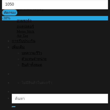
ราคา
สุด
สูงสุด
อุปกรณ์เสริมอื่นๆ
คัดกรอง
-38%
สายชาร์จ
อแดปเตอร์
Mono Stick
Air Tag
การรับประกัน
เพิ่มเติม
บทความ/รีวิว
ตัวแทนจำหน่าย
สินค้าทั้งหมด
ไม่มีสินค้าในตะกร้า
ค้นหา: