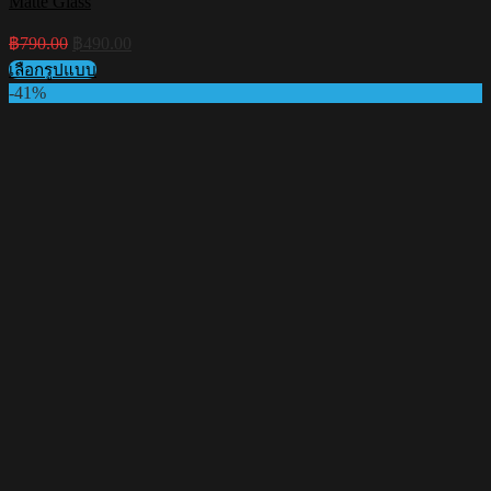
Matte Glass
Original
Current
฿
790.00
฿
490.00
price
price
เลือกรูปแบบ
was:
is:
This
-41%
฿790.00.
฿490.00.
product
has
multiple
variants.
The
options
may
be
chosen
on
the
product
page