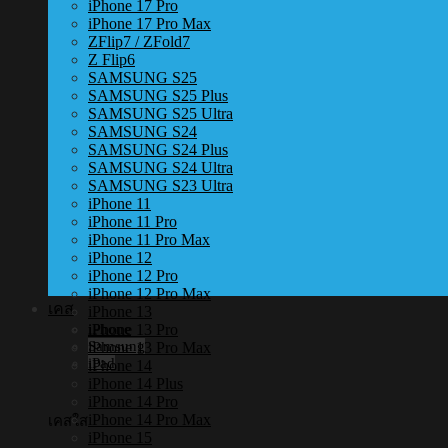
iPhone 17 Pro
iPhone 17 Pro Max
ZFlip7 / ZFold7
Z Flip6
SAMSUNG S25
SAMSUNG S25 Plus
SAMSUNG S25 Ultra
SAMSUNG S24
SAMSUNG S24 Plus
SAMSUNG S24 Ultra
SAMSUNG S23 Ultra
iPhone 11
iPhone 11 Pro
iPhone 11 Pro Max
iPhone 12
iPhone 12 Pro
iPhone 12 Pro Max
เคส
iPhone 13
iPhone 13 Pro
iPhone
Samsung
iPhone 13 Pro Max
iPad
iPhone 14
iPhone 14 Plus
iPhone 14 Pro
iPhone 14 Pro Max
เคสใส
iPhone 15