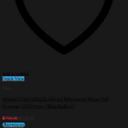
Add to wishlist
Quick View
Film
[iPhone17] HI-SHIELD Selected ฟิล์มกระจก iPhone Full
Coverage 2.5D Privacy [ฟิล์มกันเผือก]
Original
Current
฿
790.00
฿
490.00
price
price
เลือกรูปแบบ
was:
is: