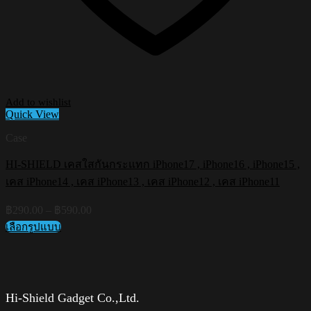
Add to wishlist
Quick View
Case
HI-SHIELD เคสใสกันกระแทก iPhone17 , iPhone16 , iPhone15 ,
เคส iPhone14 , เคส iPhone13 , เคส iPhone12 , เคส iPhone11
Price
฿
290.00
–
฿
590.00
range:
เลือกรูปแบบ
฿290.00
This
through
product
฿590.00
has
multiple
variants.
Hi-Shield Gadget Co.,Ltd.
The