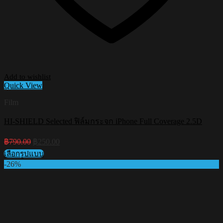
Add to wishlist
Quick View
Film
HI-SHIELD Selected ฟิล์มกระจก iPhone Full Coverage 2.5D
Original
Current
฿
790.00
฿
250.00
price
price
เลือกรูปแบบ
was:
is:
This
-26%
฿790.00.
฿250.00.
product
has
multiple
variants.
The
options