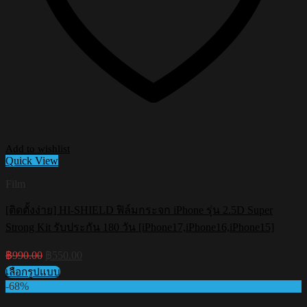
Add to wishlist
Quick View
Film
[ติดตั้งง่าย] HI-SHIELD ฟิล์มกระจก iPhone รุ่น 2.5D Super
Strong Kit รับประกัน 180 วัน [iPhone17,iPhone16,iPhone15]
Original
Current
฿
990.00
฿
550.00
price
price
เลือกรูปแบบ
was:
is:
This
-68%
฿990.00.
฿550.00.
product