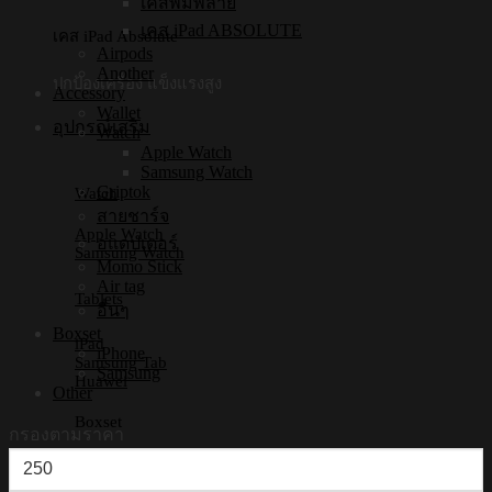
เคสพิมพ์ลาย
เคส iPad ABSOLUTE
เคส iPad Absolute
Airpods
Another
ปกป้องเครื่อง แข็งแรงสูง
Accessory
Wallet
อุปกรณ์เสริม
Watch
Apple Watch
Samsung Watch
Griptok
Watch
สายชาร์จ
Apple Watch
อแดปเตอร์
Samsung Watch
Momo Stick
Air tag
Tablets
อื่นๆ
Boxset
iPad
iPhone
Samsung Tab
Samsung
Huawei
Other
Boxset
กรองตามราคา
ราคา
iPhone Boxset
Samsung Boxset
ต่ำ