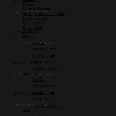
เคสซัมซุงใส
Kamo
Miffy Collection
สวยนาน ไม่เหลืองง่าย
SmileyWorld® Collection
BUFFOLLOW
SSKTMMEE
Butter Club
เคสซัมซุงพิมพ์ลาย
Debby
iPhone
เคสใส
รวดลายสวยในสไตล์คุณ
เคสพิมพ์ลาย
เคส Magsafe
เคสกระจก
เคสซัมซุงพิมพ์ชื่อ
เคส Impact Shield
Samsung
เอกลักษณ์ในแบบของคุณ
เคสใส
เคสพิมพ์ลาย
เคส Magsafe
เคส iPad พิมพ์ลาย
เคสกระจก
สวยในรูปแบบตัวคุณเอง
เคส Impact Shield
iPad