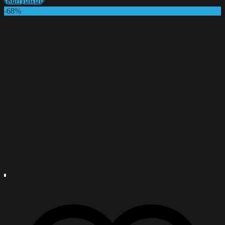
เลือกรูปแบบ
฿990.00
This
-68%
through
product
฿1,050.00
has
multiple
variants.
The
options
may
be
chosen
on
the
product
page