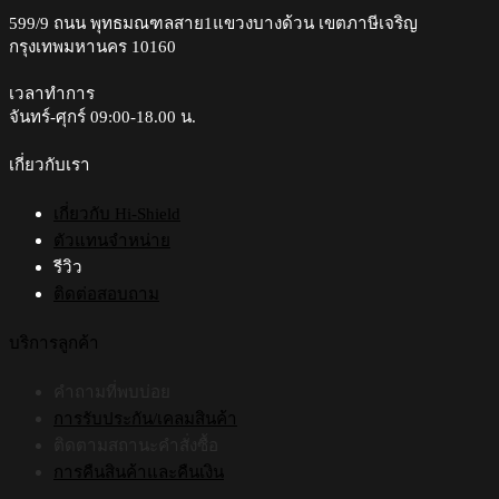
options
599/9 ถนน พุทธมณฑลสาย1แขวงบางด้วน เขตภาษีเจริญ
may
กรุงเทพมหานคร 10160
be
chosen
on
เวลาทำการ
the
จันทร์-ศุกร์ 09:00-18.00 น.​
product
page
เกี่ยวกับเรา
เกี่ยวกับ Hi-Shield
ตัวแทนจำหน่าย
รีวิว
ติดต่อสอบถาม
บริการลูกค้า
คำถามที่พบบ่อย
การรับประกัน/เคลมสินค้า
ติดตามสถานะคำสั่งซื้อ
การคืนสินค้าและคืนเงิน