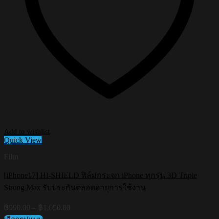
Add to wishlist
Quick View
Film
[iPhone17] HI-SHIELD ฟิล์มกระจก iPhone ทุกรุ่น 3D Triple
Strong Max รับประกันตลอดอายุการใช้งาน
Price
฿
990.00
–
฿
1,050.00
range: