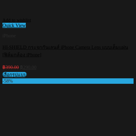
Add to wishlist
Quick View
iPhone
HI-SHIELD กระจกกันเลนส์ iPhone Camera Lens แบบเต็มแผ่น
[ฟิล์มกล้อง iPhone]
Original
Current
฿
390.00
฿
290.00
price
price
เลือกรูปแบบ
was:
is:
This
-58%
฿390.00.
฿290.00.
product
has
multiple
variants.
The
options
may
be
chosen
on