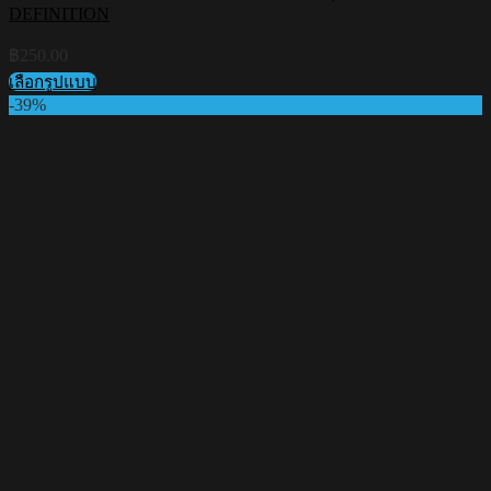
DEFINITION
฿
250.00
เลือกรูปแบบ
This
-39%
product
has
multiple
variants.
The
options
may
be
chosen
on
the
product
page