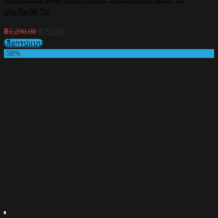
ประกัน 90 วัน
Original
Current
฿
1,290.00
฿
790.00
price
price
เลือกรูปแบบ
was:
is:
This
-58%
฿1,290.00.
฿790.00.
product
has
multiple
variants.
The
options
may
be
chosen
on
the
product
page