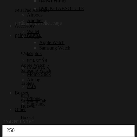
เคสพิมพ์ลาย
เคส iPad ABSOLUTE
เคส iPad Absolute
Airpods
Another
ปกป้องเครื่อง แข็งแรงสูง
Accessory
Wallet
อุปกรณ์เสริม
Watch
Apple Watch
Samsung Watch
Griptok
Watch
สายชาร์จ
Apple Watch
อแดปเตอร์
Samsung Watch
Momo Stick
Air tag
Tablets
อื่นๆ
Boxset
iPad
iPhone
Samsung Tab
Samsung
Huawei
Other
Boxset
กรองตามราคา
ราคา
iPhone Boxset
Samsung Boxset
ต่ำ