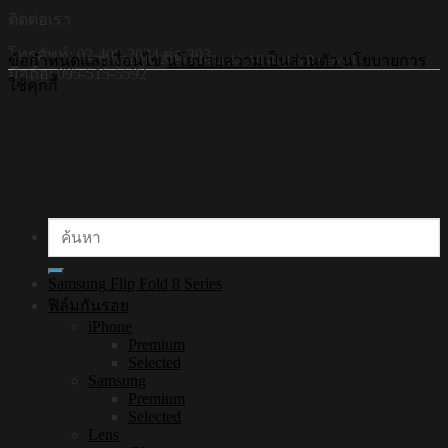
ติดต่อเรา
โทรศัพท์: 02-408-2034 ต่อ 303
©Copyright 2026 Hi-Shield All Rights Reserved.
ข้อกำหนดและเงื่อนไข
นโยบายความเป็นส่วนตัว
นโยบายการ
มือถือ: 095-515-5592
ใช้คุกกี้
ค้นหา:
Samsung Flip Fold 8 Series
ฟิล์มกันรอย
iPhone
Premium
Selected
Samsung
Premium
Selected
Lens