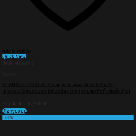
Add to wishlist
Quick View
สินค้าหมดแล้ว
Boxset
HI-SHIELD 3D Triple Strong with installation kit Box Set
iPhone16-ฟิล์มกระจก ฟิล์มกล้อง เคส [แถมชุดติดตั้ง ติดตั้งง่าย]
Price
฿
1,890.00
–
฿
2,390.00
range:
เลือกรูปแบบ
฿1,890.00
This
-13%
through
product
฿2,390.00
has
multiple