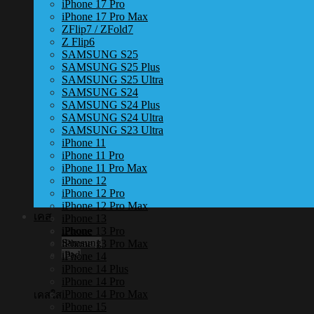
iPhone 17 Pro
iPhone 17 Pro Max
ZFlip7 / ZFold7
Z Flip6
SAMSUNG S25
SAMSUNG S25 Plus
SAMSUNG S25 Ultra
SAMSUNG S24
SAMSUNG S24 Plus
SAMSUNG S24 Ultra
SAMSUNG S23 Ultra
iPhone 11
iPhone 11 Pro
iPhone 11 Pro Max
iPhone 12
iPhone 12 Pro
iPhone 12 Pro Max
เคส
iPhone 13
iPhone 13 Pro
iPhone
Samsung
iPhone 13 Pro Max
iPad
iPhone 14
iPhone 14 Plus
iPhone 14 Pro
iPhone 14 Pro Max
เคสใส
iPhone 15