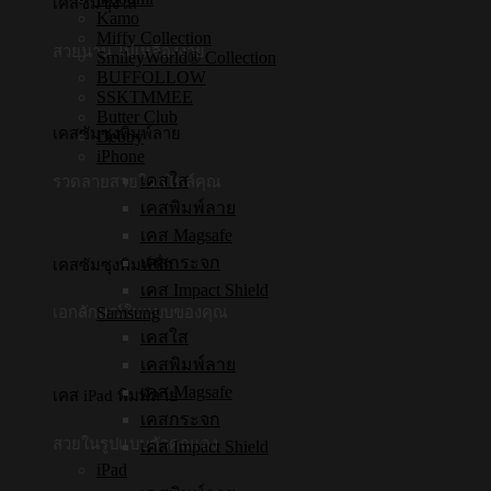
เคสซัมซุงใส
Kamo
Miffy Collection
สวยนาน ไม่เหลืองง่าย
SmileyWorld® Collection
BUFFOLLOW
SSKTMMEE
Butter Club
เคสซัมซุงพิมพ์ลาย
Debby
iPhone
เคสใส
รวดลายสวยในสไตล์คุณ
เคสพิมพ์ลาย
เคส Magsafe
เคสกระจก
เคสซัมซุงพิมพ์ชื่อ
เคส Impact Shield
Samsung
เอกลักษณ์ในแบบของคุณ
เคสใส
เคสพิมพ์ลาย
เคส Magsafe
เคส iPad พิมพ์ลาย
เคสกระจก
สวยในรูปแบบตัวคุณเอง
เคส Impact Shield
iPad