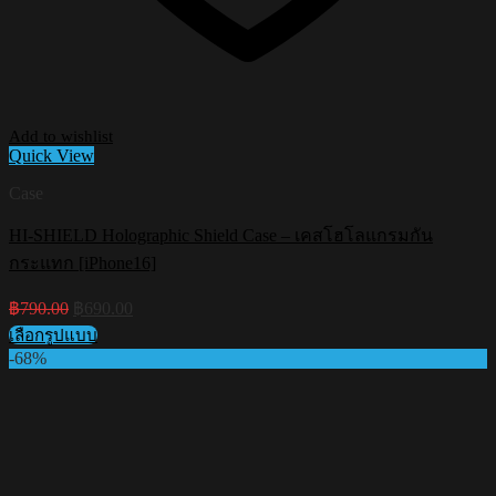
Add to wishlist
Quick View
Case
HI-SHIELD Holographic Shield Case – เคสโฮโลแกรมกัน
กระแทก [iPhone16]
Original
Current
฿
790.00
฿
690.00
price
price
เลือกรูปแบบ
was:
is:
This
-68%
฿790.00.
฿690.00.
product
has
multiple
variants.
The
options