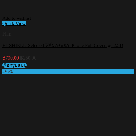
Add to wishlist
Quick View
Film
HI-SHIELD Selected ฟิล์มกระจก iPhone Full Coverage 2.5D
Original
Current
฿
790.00
฿
250.00
price
price
เลือกรูปแบบ
was:
is:
This
-26%
฿790.00.
฿250.00.
product
has
multiple
variants.
The
options
may
be
chosen
on
the