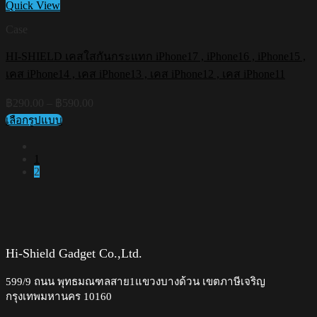
Quick View
Case
HI-SHIELD เคสใสกันกระแทก iPhone17 , iPhone16 , iPhone15 ,
เคส iPhone14 , เคส iPhone13 , เคส iPhone12 , เคส iPhone11
Price
฿
290.00
–
฿
590.00
range:
เลือกรูปแบบ
฿290.00
This
through
product
฿590.00
1
has
2
multiple
variants.
The
options
may
be
chosen
Hi-Shield Gadget Co.,Ltd.
on
the
599/9 ถนน พุทธมณฑลสาย1แขวงบางด้วน เขตภาษีเจริญ
product
กรุงเทพมหานคร 10160
page