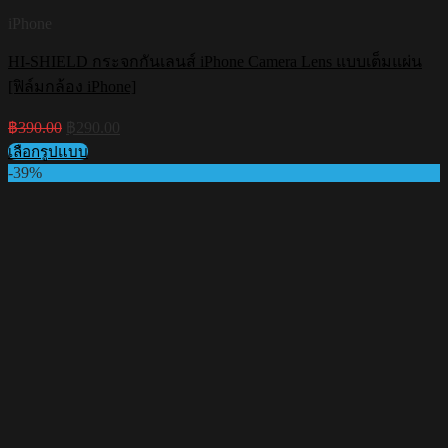
iPhone
HI-SHIELD กระจกกันเลนส์ iPhone Camera Lens แบบเต็มแผ่น
[ฟิล์มกล้อง iPhone]
Original
Current
฿
390.00
฿
290.00
price
price
เลือกรูปแบบ
was:
is:
This
-39%
฿390.00.
฿290.00.
product
has
multiple
variants.
The
options
may
be
chosen
on
the
product
page