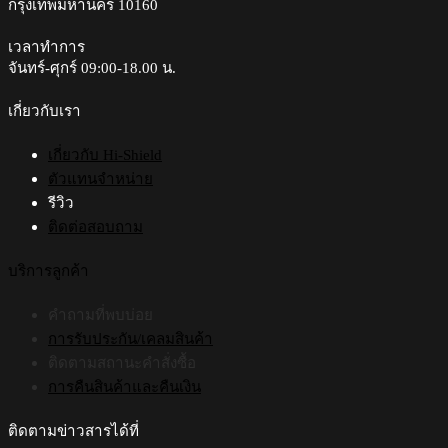
กรุงเทพมหานคร 10160
be
chosen
on
เวลาทำการ
the
จันทร์-ศุกร์ 09:00-18.00 น.​
product
page
เกี่ยวกับเรา
เกี่ยวกับ Hi-Shield
ตัวแทนจำหน่าย
รีวิว
ติดต่อสอบถาม
บริการลูกค้า
คำถามที่พบบ่อย
การรับประกัน/เคลมสินค้า
ติดตามสถานะคำสั่งซื้อ
การคืนสินค้าและคืนเงิน
ติดตามข่าวสารได้ที่