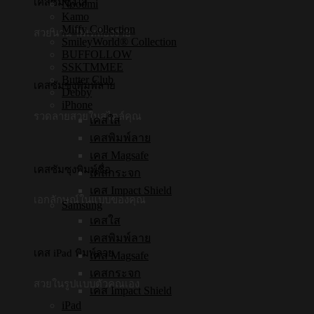
เคสซัมซุงใส
Noodmi
Kamo
Miffy Collection
สวยนาน ไม่เหลืองง่าย
SmileyWorld® Collection
BUFFOLLOW
SSKTMMEE
Butter Club
เคสซัมซุงพิมพ์ลาย
Debby
iPhone
รวดลายสวยในสไตล์คุณ
เคสใส
เคสพิมพ์ลาย
เคส Magsafe
เคสซัมซุงพิมพ์ชื่อ
เคสกระจก
เคส Impact Shield
เอกลักษณ์ในแบบของคุณ
Samsung
เคสใส
เคสพิมพ์ลาย
เคส iPad พิมพ์ลาย
เคส Magsafe
เคสกระจก
สวยในรูปแบบตัวคุณเอง
เคส Impact Shield
iPad