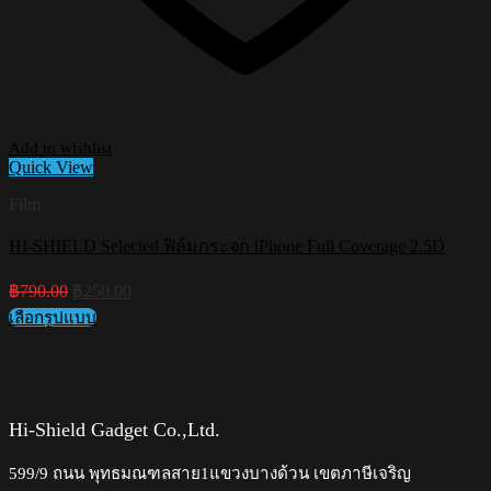
Add to wishlist
Quick View
Film
HI-SHIELD Selected ฟิล์มกระจก iPhone Full Coverage 2.5D
Original
Current
฿
790.00
฿
250.00
price
price
เลือกรูปแบบ
was:
is:
This
฿790.00.
฿250.00.
product
has
multiple
variants.
Hi-Shield Gadget Co.,Ltd.
The
options
599/9 ถนน พุทธมณฑลสาย1แขวงบางด้วน เขตภาษีเจริญ
may