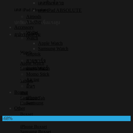
เคสพิมพ์ลาย
เคส iPad Absolute
เคส iPad ABSOLUTE
Airpods
Another
ปกป้องเครื่อง แข็งแรงสูง
Accessory
Wallet
อุปกรณ์เสริม
Watch
Apple Watch
Samsung Watch
Watch
Griptok
สายชาร์จ
Apple Watch
อแดปเตอร์
Samsung Watch
Momo Stick
Air tag
Tablets
อื่นๆ
Boxset
iPad
iPhone
Samsung Tab
Samsung
Huawei
Other
Boxset
-68%
iPhone Boxset
Samsung Boxset