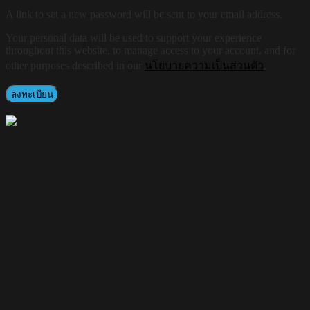
A link to set a new password will be sent to your email address.
Your personal data will be used to support your experience
throughout this website, to manage access to your account, and for
other purposes described in our
นโยบายความเป็นส่วนตัว
.
ลงทะเบียน