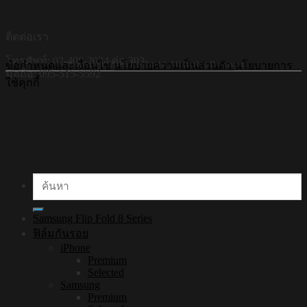
ติดต่อเรา
โทรศัพท์: 02-408-2034 ต่อ 303
©Copyright 2026 Hi-Shield All Rights Reserved.
ข้อกำหนดและเงื่อนไข
นโยบายความเป็นส่วนตัว
นโยบายการ
มือถือ: 095-515-5592
ใช้คุกกี้
ค้นหา:
Samsung Flip Fold 8 Series
ฟิล์มกันรอย
iPhone
Premium
Selected
Samsung
Premium