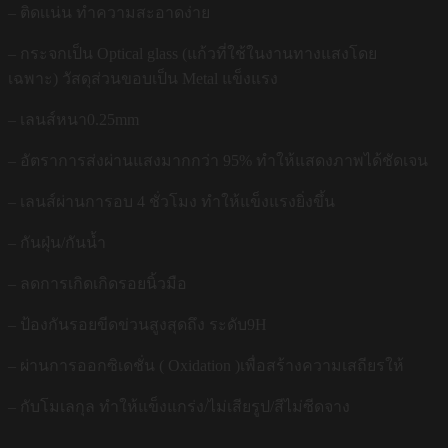
– ติดเเน่น ทำความสะอาดง่าย
– กระจกเป็น Optical glass (แก้วที่ใช้ในงานทางแสงโดย
เฉพาะ) วัสดุส่วนขอบเป็น Metal แข็งแรง
– เลนส์หนา0.25mm
– อัตราการส่งผ่านแสงมากกว่า 95% ทำให้แสดงภาพได้ชัดเจน
– เลนส์ผ่านการอบ 4 ชั่วโมง ทำให้แข็งแรงยิ่งขึ้น
– กันฝุ่น/กันน้ำ
– ลดการเกิดเกิดรอยนิ้วมือ
– ป้องกันรอยขีดข่วนสูงสุดถึง ระดับ9H
– ผ่านการออกซิเดชั่น ( Oxidation )เพื่อสร้างความเสถียรให้
– กับโมเลกุล ทำให้แข็งแกร่ง/ไม่เสียรูป/สีไม่ซีดจาง