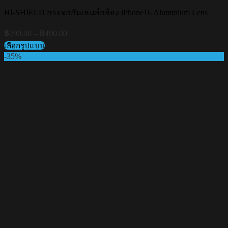
HI-SHIELD กระจกกันเลนส์กล้อง iPhone16 Aluminium Lens
Price
฿
290.00
–
฿
490.00
range:
เลือกรูปแบบ
฿290.00
This
-35%
through
product
฿490.00
has
multiple
variants.
The
options
may
be
chosen
on
the
product
page