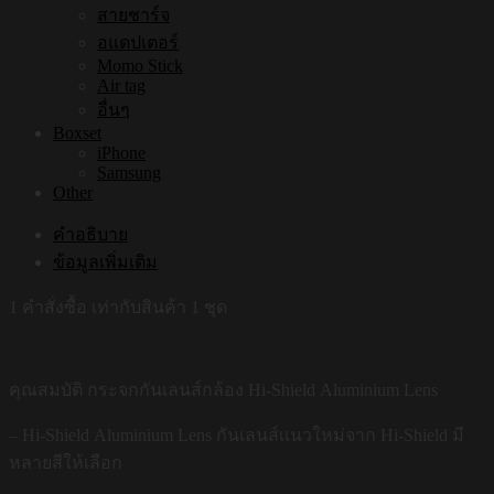
สายชาร์จ
อแดปเตอร์
Momo Stick
Air tag
อื่นๆ
Boxset
iPhone
Samsung
Other
คำอธิบาย
ข้อมูลเพิ่มเติม
1 คำสั่งซื้อ เท่ากับสินค้า 1 ชุด
คุณสมบัติ กระจกกันเลนส์กล้อง Hi-Shield Aluminium Lens
– Hi-Shield Aluminium Lens กันเลนส์เเนวใหม่จาก Hi-Shield มี
หลายสีให้เลือก