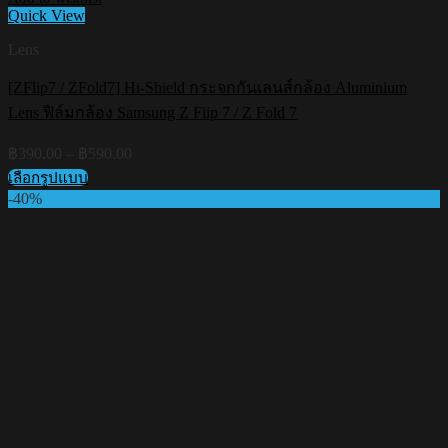
Quick View
Lens
[ZFlip7 / ZFold7] Hi-Shield กระจกกันเลนส์กล้อง Aluminium
Lens ฟิล์มกล้อง Samsung Z Flip 7 / Z Fold 7
Price
฿
390.00
–
฿
590.00
range:
เลือกรูปแบบ
฿390.00
This
-40%
through
product
฿590.00
has
multiple
variants.
The
options
may
be
chosen
on
the
product
page