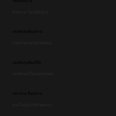
เคสซัมซุงใส
สวยนาน ไม่เหลืองง่าย
เคสซัมซุงพิมพ์ลาย
รวดลายสวยในสไตล์คุณ
เคสซัมซุงพิมพ์ชื่อ
เอกลักษณ์ในแบบของคุณ
เคส iPad พิมพ์ลาย
สวยในรูปแบบตัวคุณเอง