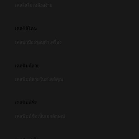
เคสใสไม่เหลืองง่าย
เคสซิลิโคน
เคสปกป้องรอบตัวเครื่อง
เคสพิมพ์ลาย
เคสพิมพ์ลายในสไตล์คุณ
เคสพิมพ์ชื่อ
เคสพิมพ์ชื่อเป็นเอกลักษณ์