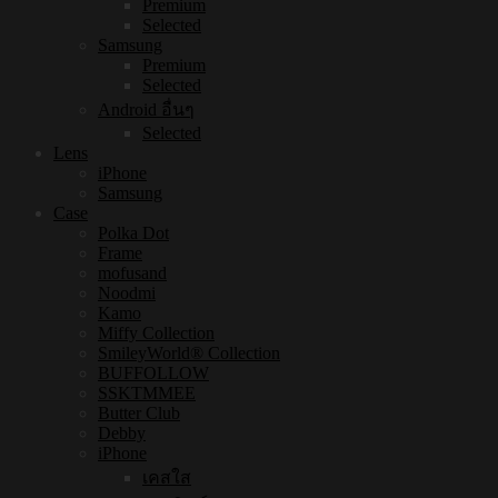
Premium
Selected
Samsung
Premium
Selected
Android อื่นๆ
Selected
Lens
iPhone
Samsung
Case
Polka Dot
Frame
mofusand
Noodmi
Kamo
Miffy Collection
SmileyWorld® Collection
BUFFOLLOW
SSKTMMEE
Butter Club
Debby
iPhone
เคสใส