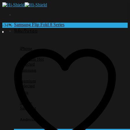
Skip
to
content
Samsung Flip Fold 8 Series
-34%
ฟิล์มกันรอย
iPhone
Premium
Selected
Samsung
Premium
Selected
Lens
iPhone
Samsung
Android อื่นๆ