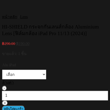
หน้าหลัก
/
Lens
HI-SHIELD กระจกกันเลนส์กล้อง Aluminium
Lens [ฟิล์มกล้อง iPad Pro 11/13 (2024)]
Original
Current
฿
290.00
฿
190.00
price
price
was:
is:
ขายแล้ว: 1 ชิ้น
฿290.00.
฿190.00.
Alu iPad
ล้างค่า
จำนวน
HI-
SHIELD
กระจก
หยิบใส่ตะกร้า
กัน