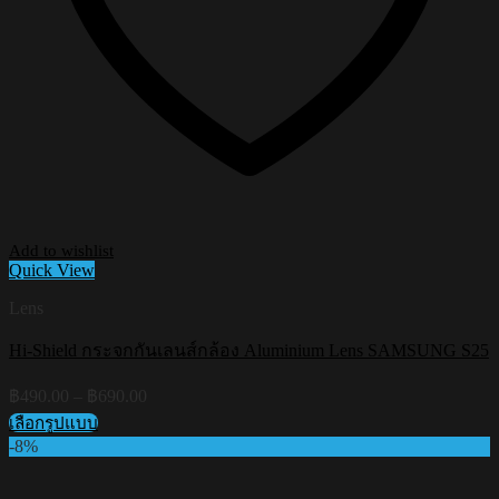
Add to wishlist
Quick View
Lens
Hi-Shield กระจกกันเลนส์กล้อง Aluminium Lens SAMSUNG S25
Price
฿
490.00
–
฿
690.00
range:
เลือกรูปแบบ
฿490.00
This
-8%
through
product
฿690.00
has