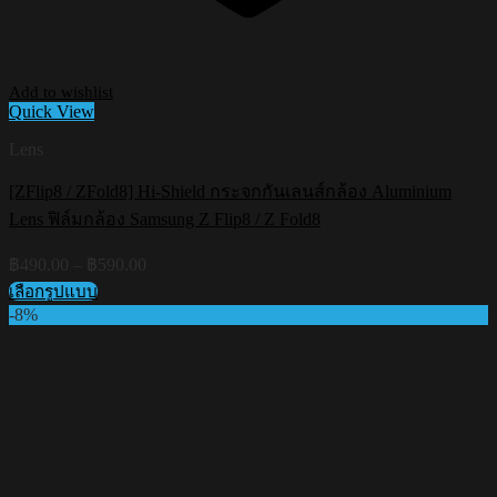
Add to wishlist
Quick View
Lens
[ZFlip8 / ZFold8] Hi-Shield กระจกกันเลนส์กล้อง Aluminium
Lens ฟิล์มกล้อง Samsung Z Flip8 / Z Fold8
Price
฿
490.00
–
฿
590.00
range:
เลือกรูปแบบ
฿490.00
This
-8%
through
product
฿590.00
has
multiple
variants.
The
options
may
be
chosen