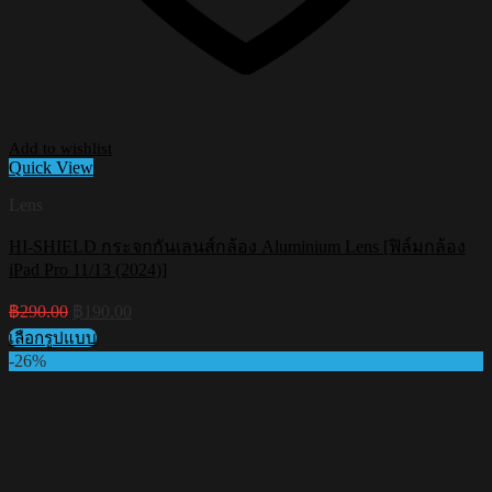
Add to wishlist
Quick View
Lens
HI-SHIELD กระจกกันเลนส์กล้อง Aluminium Lens [ฟิล์มกล้อง
iPad Pro 11/13 (2024)]
Original
Current
฿
290.00
฿
190.00
price
price
เลือกรูปแบบ
was:
is:
This
-26%
฿290.00.
฿190.00.
product
has
multiple
variants.
The
options