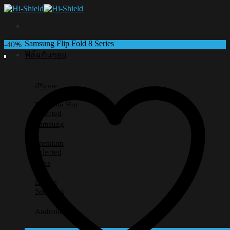
Skip
to
content
Samsung Flip Fold 8 Series
-40%
ฟิล์มกันรอย
iPhone
Premium
Selected
Samsung
Premium
Selected
Lens
iPhone
Samsung
Android อื่นๆ