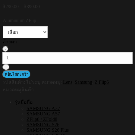
Price
฿
290.00
–
฿
390.00
range:
฿290.00
Aluminium ZFlip
through
฿390.00
ล้างค่า
จำนวน
Hi-
Shield
กระจก
หยิบใส่ตะกร้า
กัน
รหัสสินค้า:
ไม่ระบุ
หมวดหมู่:
Lens
,
Samsung
,
Z Flip6
เลนส์
หมวดหมู่สินค้า
กล้อง
Aluminium
รุ่นมือถือ
Lens
SAMSUNG A37
ฟิล์ม
SAMSUNG A57
กล้อง
ZFlip8 / ZFold8
Samsung
SAMSUNG S26
ZFlip6
SAMSUNG S26 Plus
ชิ้น