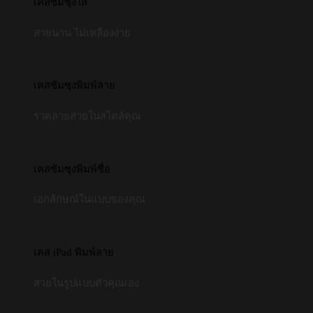
เคสซัมซุงใส
สวยนาน ไม่เหลืองง่าย
เคสซัมซุงพิมพ์ลาย
รวดลายสวยในสไตล์คุณ
เคสซัมซุงพิมพ์ชื่อ
เอกลักษณ์ในแบบของคุณ
เคส iPad พิมพ์ลาย
สวยในรูปแบบตัวคุณเอง