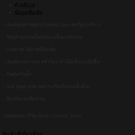
คำอธิบาย
ข้อมูลเพิ่มเติม
– เลนส์คุณภาพสูง (Corning Glass สหรัฐอเมริกา)
– วัสดุส่วนขอบเป็นMetal แข็งแรงคงทน
– ถ่ายภาพ ได้ภาพที่คมชัด
– เลนส์ผ่านการอบ 4ชั่วโมง ทำให้แข็งแรงยิ่งขึ้น
– กันฝุ่น/กันน้ำ
– Anti finger print ลดการเกิดเกิดรอยนิ้วมือc
– ป้องกันรอยขีดข่วน
Aluminium ZFlip
Black, Colorful, Silver
สินค้าที่เกี่ยวข้อง