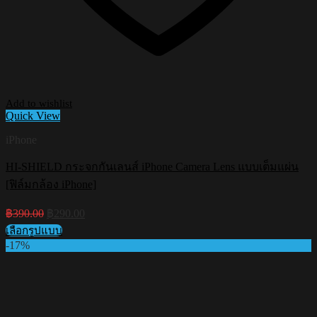
Add to wishlist
Quick View
iPhone
HI-SHIELD กระจกกันเลนส์ iPhone Camera Lens แบบเต็มแผ่น
[ฟิล์มกล้อง iPhone]
Original
Current
฿
390.00
฿
290.00
price
price
เลือกรูปแบบ
was:
is:
This
-17%
฿390.00.
฿290.00.
product
has
multiple
variants.
The