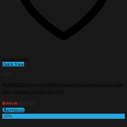
Add to wishlist
Quick View
Lens
HI-SHIELD กระจกกันเลนส์ Samsung S26 Camera Lens แบบเต็ม
แผ่น [Samsung S26,S25,S24,S23]
Original
Current
฿
390.00
฿
290.00
price
price
เลือกรูปแบบ
was:
is:
This
-26%
฿390.00.
฿290.00.
product
has