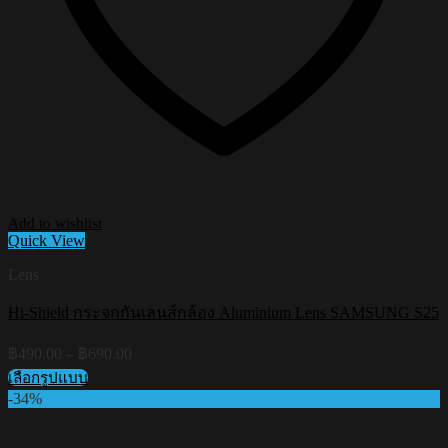
Add to wishlist
Quick View
Lens
Hi-Shield กระจกกันเลนส์กล้อง Aluminium Lens SAMSUNG S25
Price
฿
490.00
–
฿
690.00
range:
เลือกรูปแบบ
฿490.00
This
-34%
through
product
฿690.00
has