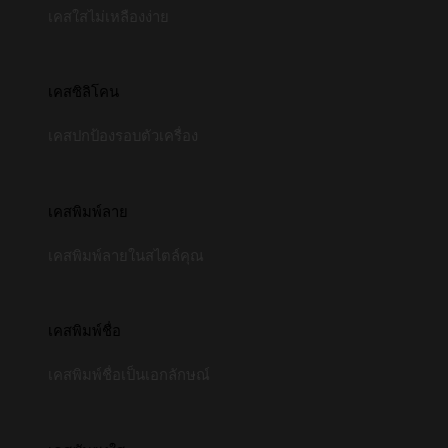
เคสใสไม่เหลืองง่าย
เคสซิลิโคน
เคสปกป้องรอบตัวเครื่อง
เคสพิมพ์ลาย
เคสพิมพ์ลายในสไตล์คุณ
เคสพิมพ์ชื่อ
เคสพิมพ์ชื่อเป็นเอกลักษณ์