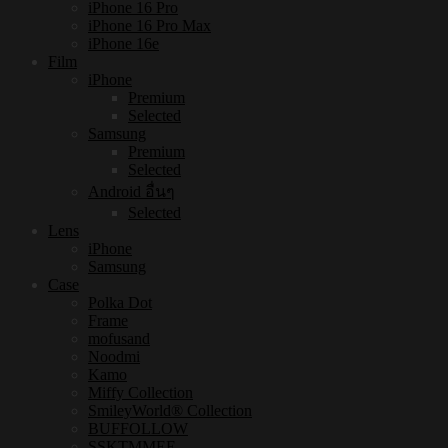
iPhone 16 Pro
iPhone 16 Pro Max
iPhone 16e
Film
iPhone
Premium
Selected
Samsung
Premium
Selected
Android อื่นๆ
Selected
Lens
iPhone
Samsung
Case
Polka Dot
Frame
mofusand
Noodmi
Kamo
Miffy Collection
SmileyWorld® Collection
BUFFOLLOW
SSKTMMEE