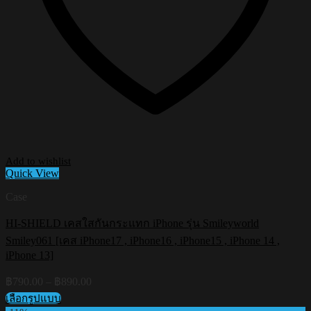
Add to wishlist
Quick View
Case
HI-SHIELD เคสใสกันกระแทก iPhone รุ่น Smileyworld
Smiley061 [เคส iPhone17 , iPhone16 , iPhone15 , iPhone 14 ,
iPhone 13]
Price
฿
790.00
–
฿
890.00
range:
เลือกรูปแบบ
฿790.00