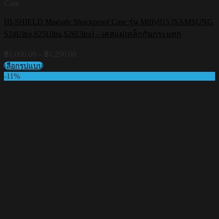
Case
HI-SHIELD Magsafe Shockproof Case รุ่น Miffy015 [SAMSUNG
S24Ultra,S25Ultra,S26Ultra] – เคสแม่เหล็กกันกระแทก
Price
฿
1,090.00
–
฿
1,290.00
range:
เลือกรูปแบบ
฿1,090.00
This
-11%
through
product
฿1,290.00
has
multiple
variants.
The
options
may
be
chosen
on
the
product
page