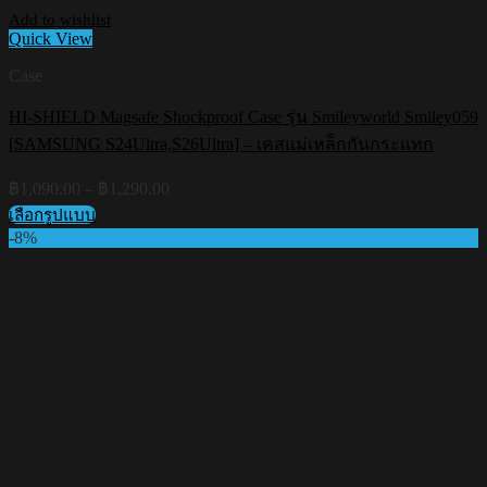
Add to wishlist
Quick View
Case
HI-SHIELD Magsafe Shockproof Case รุ่น Smileyworld Smiley059
[SAMSUNG S24Ultra,S26Ultra] – เคสแม่เหล็กกันกระแทก
Price
฿
1,090.00
–
฿
1,290.00
range:
เลือกรูปแบบ
฿1,090.00
This
-8%
through
product
฿1,290.00
has
multiple
variants.
The
options
may
be
chosen
on
the
product