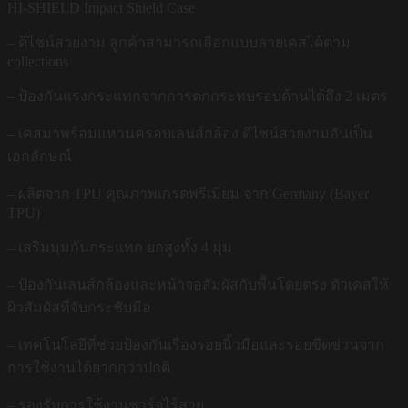
HI-SHIELD Impact Shield Case
– ดีไซน์สวยงาม ลูกค้าสามารถเลือกแบบลายเคสได้ตาม
collections
– ป้องกันแรงกระแทกจากการตกกระทบรอบด้านได้ถึง 2 เมตร
– เคสมาพร้อมแหวนครอบเลนส์กล้อง ดีไซน์สวยงามอันเป็น
เอกลักษณ์
– ผลิตจาก TPU คุณภาพเกรดพรีเมี่ยม จาก Germany (Bayer
TPU)
– เสริมมุมกันกระแทก ยกสูงทั้ง 4 มุม
– ป้องกันเลนส์กล้องและหน้าจอสัมผัสกับพื้นโดยตรง ตัวเคสให้
ผิวสัมผัสที่จับกระชับมือ
– เทคโนโลยีที่ช่วยป้องกันเรื่องรอยนิ้วมือและรอยขีดข่วนจาก
การใช้งานได้ยากกว่าปกติ
– รองรับการใช้งานชาร์จไร้สาย