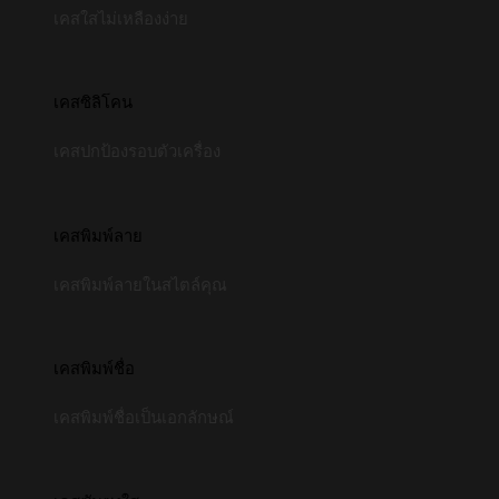
เคสใสไม่เหลืองง่าย
เคสซิลิโคน
เคสปกป้องรอบตัวเครื่อง
เคสพิมพ์ลาย
เคสพิมพ์ลายในสไตล์คุณ
เคสพิมพ์ชื่อ
เคสพิมพ์ชื่อเป็นเอกลักษณ์