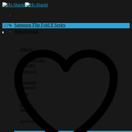
Skip
to
content
Samsung Flip Fold 8 Series
-11%
ฟิล์มกันรอย
iPhone
Premium
Selected
Samsung
Premium
Selected
Lens
iPhone
Samsung
Android อื่นๆ