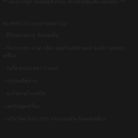
** ต้องการดูภาพเคสคู่สีเครื่อง ทักแชทเพิ่มเติมได้เลยค่ะ **
HI-SHIELD Crystal Shield Case
– ดีไซน์สวยงาม จับถนัดมือ
– กันกระแทก 4 จุด กล้อง มุมด้านหลัง มุมด้านหน้า มุมขอบ
เครื่อง
– รุ่นใส ดรอปเทส 1.5 เมตร
– กันรอยขีดข่วน
– ชาร์จผ่านไวเลสได้
– เคสไม่ดูดเครื่อง
– เสริมวัสดุ Bayer TPU จากเยอรมัน กันเคสเหลือง