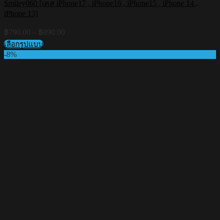
Smiley060 [เคส iPhone17 , iPhone16 , iPhone15 , iPhone 14 ,
iPhone 13]
Price
฿
790.00
–
฿
890.00
range:
เลือกรูปแบบ
฿790.00
This
-8%
through
product
฿890.00
has
multiple
variants.
The
options
may
be
chosen
on
the
product
page