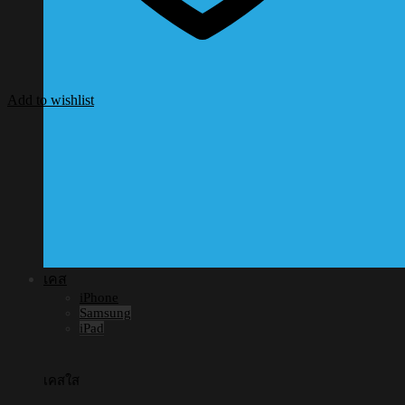
Add to wishlist
เคส
iPhone
Samsung
iPad
เคสใส