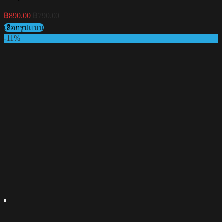
Original
Current
฿
890.00
฿
790.00
price
price
เลือกรูปแบบ
was:
is:
This
-11%
฿890.00.
฿790.00.
product
has
multiple
variants.
The
options
may
be
chosen
on
the
product
page