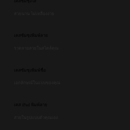
เคสซัมซุงใส
สวยนาน ไม่เหลืองง่าย
เคสซัมซุงพิมพ์ลาย
รวดลายสวยในสไตล์คุณ
เคสซัมซุงพิมพ์ชื่อ
เอกลักษณ์ในแบบของคุณ
เคส iPad พิมพ์ลาย
สวยในรูปแบบตัวคุณเอง