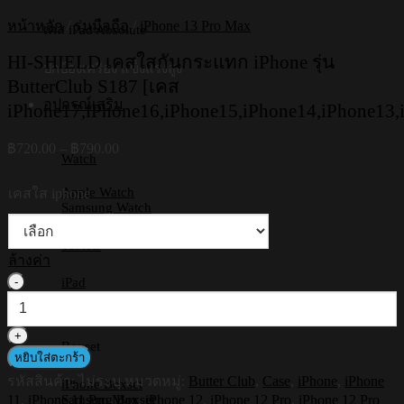
หน้าหลัก
/
รุ่นมือถือ
/
iPhone 13 Pro Max
เคส iPad Absolute
HI-SHIELD เคสใสกันกระแทก iPhone รุ่น
ปกป้องเครื่อง แข็งแรงสูง
ButterClub S187 [เคส
อุปกรณ์เสริม
iPhone17,iPhone16,iPhone15,iPhone14,iPhone13,
Price
฿
720.00
–
฿
790.00
Watch
range:
฿720.00
Apple Watch
เคสใส iphone
through
Samsung Watch
฿790.00
Tablets
ล้างค่า
จำนวน
iPad
Samsung Tab
HI-
Huawei
SHIELD
เคส
Boxset
หยิบใส่ตะกร้า
ใส
รหัสสินค้า:
ไม่ระบุ
หมวดหมู่:
Butter Club
,
Case
,
iPhone
,
iPhone
กัน
iPhone Boxset
11
,
iPhone 11 Pro Max
,
iPhone 12
,
iPhone 12 Pro
,
iPhone 12 Pro
Samsung Boxset