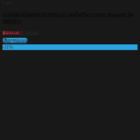
Case
[S24ultra,S23ultra] HI-SHIELD เคสใสกันกระแทก Samsung รุ่น
Miffy015
Original
Current
฿
890.00
฿
790.00
price
price
เลือกรูปแบบ
was:
is:
This
-11%
฿890.00.
฿790.00.
product
has
multiple
variants.
The
options
may
be
chosen
on
the
product
page