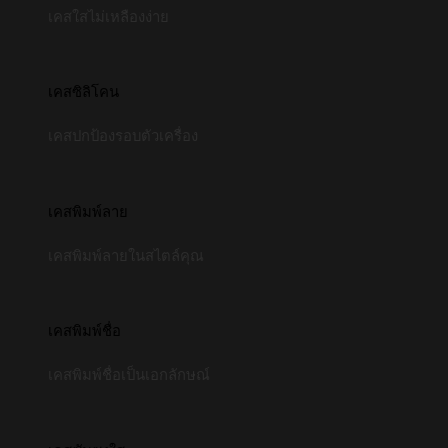
เคสใสไม่เหลืองง่าย
เคสซิลิโคน
เคสปกป้องรอบตัวเครื่อง
เคสพิมพ์ลาย
เคสพิมพ์ลายในสไตล์คุณ
เคสพิมพ์ชื่อ
เคสพิมพ์ชื่อเป็นเอกลักษณ์