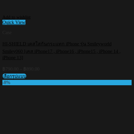
Add to wishlist
Quick View
Case
HI-SHIELD เคสใสกันกระแทก iPhone รุ่น Smileyworld
Smiley060 [เคส iPhone17 , iPhone16 , iPhone15 , iPhone 14 ,
iPhone 13]
Price
฿
790.00
–
฿
890.00
range:
เลือกรูปแบบ
฿790.00
This
-8%
through
product
฿890.00
has
multiple
variants.
The
options
may
be
chosen