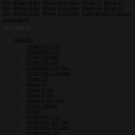
Plus
,
iPhone 14 Pro
,
iPhone 14 Pro Max
,
iPhone 15
,
iPhone 15
กระแทก
Plus
,
iPhone 15 Pro
,
iPhone 15 Pro Max
,
iPhone 16
,
iPhone 16
iPhone
Plus
,
iPhone 16 Pro
,
iPhone 16 Pro Max
,
SmileyWorld® Collection
,
รุ่น
เคสพิมพ์ลาย
Happy
หมวดหมู่สินค้า
Smile2
[เคส
รุ่นมือถือ
iPhone16
SAMSUNG A37
,
SAMSUNG A57
iPhone15
ZFlip8 / ZFold8
,
SAMSUNG S26
iPhone
SAMSUNG S26 Plus
14]
SAMSUNG S26 Ultra
ชิ้น
iPhone 17e
iPhone 17
iPhone 17 Air
iPhone 17 Pro
iPhone 17 Pro Max
ZFlip7 / ZFold7
Z Flip6
SAMSUNG S25
SAMSUNG S25 Plus
SAMSUNG S25 Ultra
SAMSUNG S24