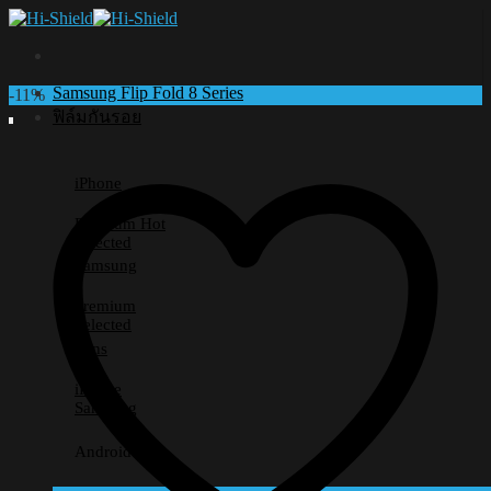
Skip
to
content
Samsung Flip Fold 8 Series
-11%
ฟิล์มกันรอย
iPhone
Premium
Selected
Samsung
Premium
Selected
Lens
iPhone
Samsung
Android อื่นๆ