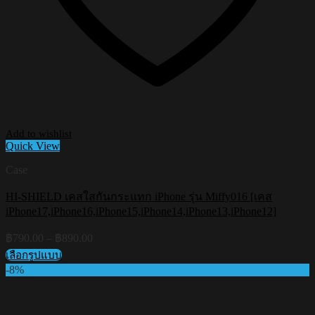
Add to wishlist
Quick View
Case
HI-SHIELD เคสใสกันกระแทก iPhone รุ่น Miffy016 [เคส
iPhone17,iPhone16,iPhone15,iPhone14,iPhone13,iPhone12]
Price
฿
790.00
–
฿
890.00
range:
เลือกรูปแบบ
฿790.00
This
-8%
through
product
฿890.00
has
multiple