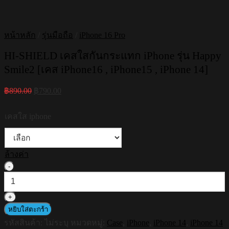
หน้าหลัก
/
รุ่นมือถือ
/
iPhone 16 Pro
HI-SHIELD เคสใสกันกระแทก iPhone รุ่น Happy
Smile2 [เคส iPhone16 , iPhone15 , iPhone 14]
Original
Current
฿
890.00
฿
790.00
price
price
was:
is:
เคสใส iphone
฿890.00.
฿790.00.
ล้างค่า
จำนวน
HI-
SHIELD
เคส
หยิบใส่ตะกร้า
ใส
รหัสสินค้า:
ไม่ระบุ
หมวดหมู่:
Case
,
iPhone
,
iPhone 14
,
iPhone 14
กัน