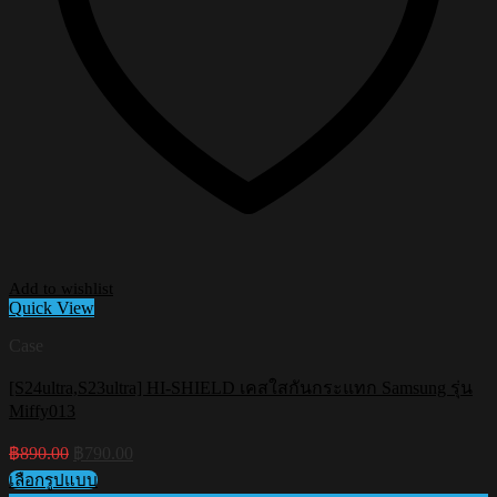
Add to wishlist
Quick View
Case
[S24ultra,S23ultra] HI-SHIELD เคสใสกันกระแทก Samsung รุ่น
Miffy013
Original
Current
฿
890.00
฿
790.00
price
price
เลือกรูปแบบ
was:
is: