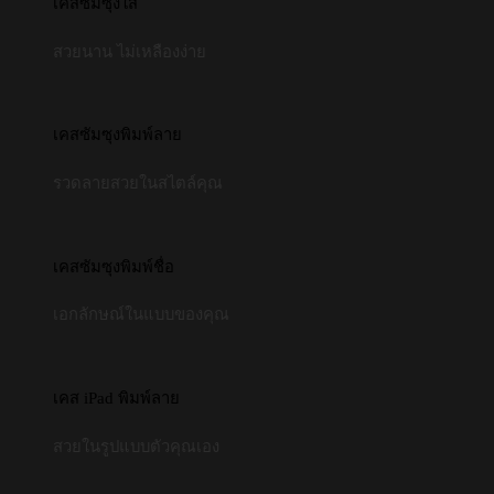
เคสซัมซุงใส
สวยนาน ไม่เหลืองง่าย
เคสซัมซุงพิมพ์ลาย
รวดลายสวยในสไตล์คุณ
เคสซัมซุงพิมพ์ชื่อ
เอกลักษณ์ในแบบของคุณ
เคส iPad พิมพ์ลาย
สวยในรูปแบบตัวคุณเอง