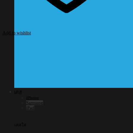
Add to wishlist
เคส
iPhone
Samsung
iPad
เคสใส