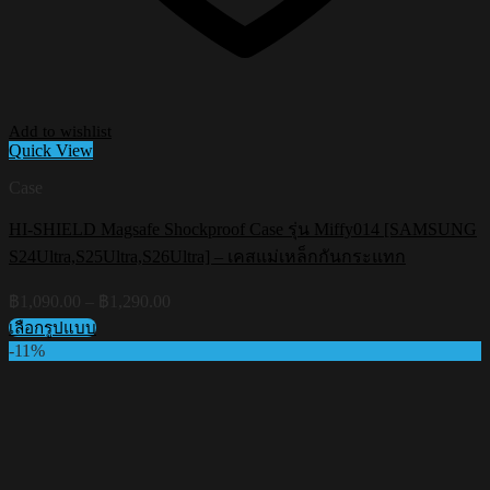
Add to wishlist
Quick View
Case
HI-SHIELD Magsafe Shockproof Case รุ่น Miffy014 [SAMSUNG
S24Ultra,S25Ultra,S26Ultra] – เคสแม่เหล็กกันกระแทก
Price
฿
1,090.00
–
฿
1,290.00
range:
เลือกรูปแบบ
฿1,090.00
This
-11%
through
product
฿1,290.00
has
multiple
variants.
The
options
may