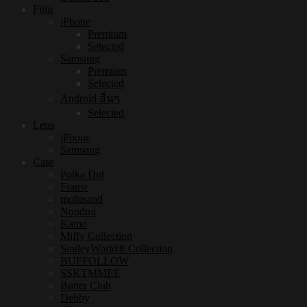
Film
iPhone
Premium
Selected
Samsung
Premium
Selected
Android อื่นๆ
Selected
Lens
iPhone
Samsung
Case
Polka Dot
Frame
mofusand
Noodmi
Kamo
Miffy Collection
SmileyWorld® Collection
BUFFOLLOW
SSKTMMEE
Butter Club
Debby