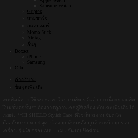
Apple Watch
Samsung Watch
Griptok
สายชาร์จ
อแดปเตอร์
Momo Stick
Air tag
อื่นๆ
Boxset
iPhone
Samsung
Other
คำอธิบาย
ข้อมูลเพิ่มเติม
เคสพิมพ์ลาย ใช้ระยะเวลาในการผลิต 3 วันทำการเนื่องจากผลิต
ใหม่ชิ้นต่อชิ้น** ต้องการดูภาพเคสคู่สีเครื่อง ทักแชทเพิ่มเติมได้
เลยค่ะ **HI-SHIELD Stylish Case- ดีไซน์สวยงาม จับถนัด
มือ- กันกระแทก 4 จุด กล้อง มุมด้านหลัง มุมด้านหน้า มุมขอบ
เครื่อง- รุ่นใส ดรอปเทส 1.5 ม.- กันรอยขีดข่วน