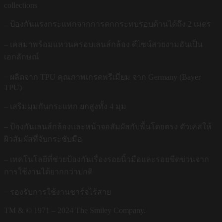
collections
– ป้องกันแรงกระแทกจากการตกกระทบรอบด้านได้ถึง 2 เมตร
– เคสมาพร้อมแหวนครอบเลนส์กล้อง ดีไซน์สวยงามอันเป็น
เอกลักษณ์
– ผลิตจาก TPU คุณภาพเกรดพรีเมี่ยม จาก Germany (Bayer
TPU)
– เสริมมุมกันกระแทก ยกสูงทั้ง 4 มุม
– ป้องกันเลนส์กล้องและหน้าจอสัมผัสกับพื้นโดยตรง ตัวเคสให้
ผิวสัมผัสที่จับกระชับมือ
– เทคโนโลยีที่ช่วยป้องกันเรื่องรอยนิ้วมือและรอยขีดข่วนจาก
การใช้งานได้ยากกว่าปกติ
– รองรับการใช้งานชาร์จไร้สาย
TM & © 1971 – 2024 The Smiley Company.