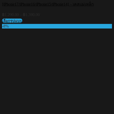
[iPhone17/iPhone16/iPhone15/iPhone14] – เคสแม่เหล็ก
Price
฿
1,290.00
–
฿
1,390.00
range:
เลือกรูปแบบ
฿1,290.00
This
-8%
through
product
฿1,390.00
has
multiple
variants.
The
options
may
be
chosen
on
the
product
page