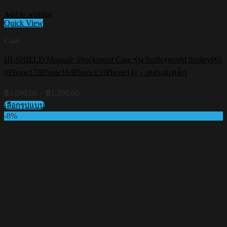
Add to wishlist
Quick View
Case
HI-SHIELD Magsafe Shockproof Case รุ่น Smileyworld Smiley061
[iPhone17/iPhone16/iPhone15/iPhone14] – เคสแม่เหล็ก
Price
฿
1,090.00
–
฿
1,390.00
range:
เลือกรูปแบบ
฿1,090.00
This
-8%
through
product
฿1,390.00
has
multiple
variants.
The
options
may
be
chosen
on
the
product