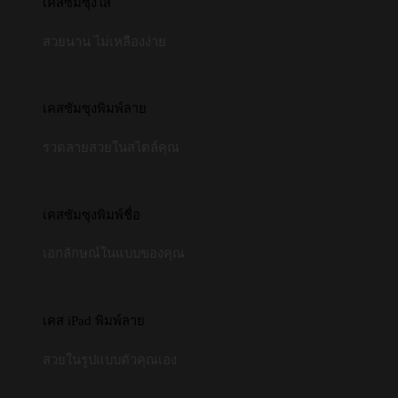
เคสซัมซุงใส
สวยนาน ไม่เหลืองง่าย
เคสซัมซุงพิมพ์ลาย
รวดลายสวยในสไตล์คุณ
เคสซัมซุงพิมพ์ชื่อ
เอกลักษณ์ในแบบของคุณ
เคส iPad พิมพ์ลาย
สวยในรูปแบบตัวคุณเอง