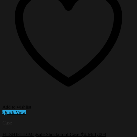
Add to wishlist
Quick View
Case
HI-SHIELD Magsafe Shockproof Case รุ่น Miffy009