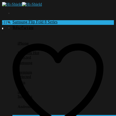
Skip
to
content
Samsung Flip Fold 8 Series
-11%
ฟิล์มกันรอย
iPhone
Premium
Selected
Samsung
Premium
Selected
Lens
iPhone
Samsung
Android อื่นๆ