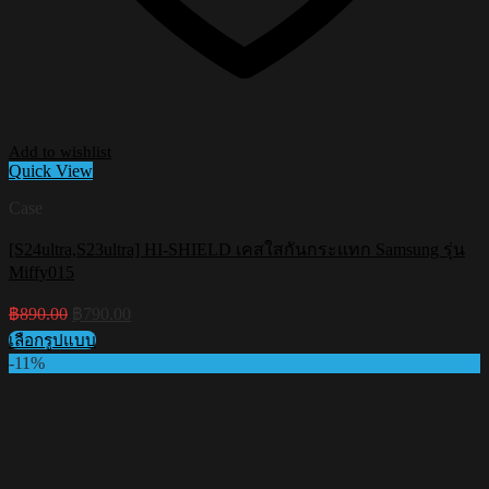
Add to wishlist
Quick View
Case
[S24ultra,S23ultra] HI-SHIELD เคสใสกันกระแทก Samsung รุ่น
Miffy015
Original
Current
฿
890.00
฿
790.00
price
price
เลือกรูปแบบ
was:
is:
This
-11%
฿890.00.
฿790.00.
product
has
multiple
variants.
The
options