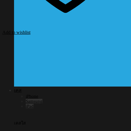
Add to wishlist
เคส
iPhone
Samsung
iPad
เคสใส