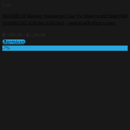
Case
HI-SHIELD Magsafe Shockproof Case รุ่น Smileyworld Smiley060
[SAMSUNG S24Ultra,S26Ultra] – เคสแม่เหล็กกันกระแทก
Price
฿
1,090.00
–
฿
1,290.00
range:
เลือกรูปแบบ
฿1,090.00
This
-7%
through
product
฿1,290.00
has
multiple
variants.
The
options
may
be
chosen
on
the
product
page