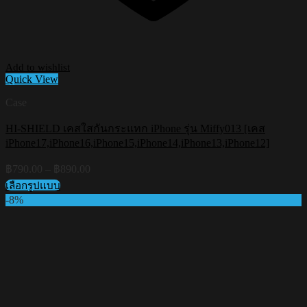
Add to wishlist
Quick View
Case
HI-SHIELD เคสใสกันกระแทก iPhone รุ่น Miffy013 [เคส
iPhone17,iPhone16,iPhone15,iPhone14,iPhone13,iPhone12]
Price
฿
790.00
–
฿
890.00
range:
เลือกรูปแบบ
฿790.00
This
-8%
through
product
฿890.00
has
multiple
variants.
The
options
may
be