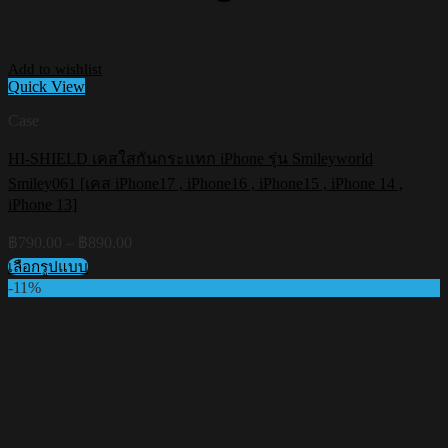
Add to wishlist
Quick View
Case
HI-SHIELD เคสใสกันกระแทก iPhone รุ่น Smileyworld
Smiley061 [เคส iPhone17 , iPhone16 , iPhone15 , iPhone 14 ,
iPhone 13]
Price
฿
790.00
–
฿
890.00
range:
เลือกรูปแบบ
฿790.00
This
-11%
through
product
฿890.00
has
multiple
variants.
The
options
may
be