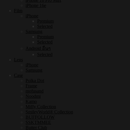
iPhone 16 Pro Max
iPhone 16e
Film
iPhone
Premium
Selected
Samsung
Premium
Selected
Android อื่นๆ
Selected
Lens
iPhone
Samsung
Case
Polka Dot
Frame
mofusand
Noodmi
Kamo
Miffy Collection
SmileyWorld® Collection
BUFFOLLOW
SSKTMMEE
Butter Club