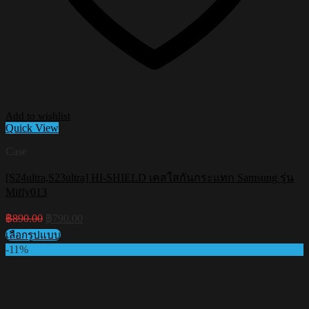
Add to wishlist
Quick View
Case
[S24ultra,S23ultra] HI-SHIELD เคสใสกันกระแทก Samsung รุ่น
Miffy013
Original
Current
฿
890.00
฿
790.00
price
price
เลือกรูปแบบ
was:
is:
This
-11%
฿890.00.
฿790.00.
product
has
multiple
variants.