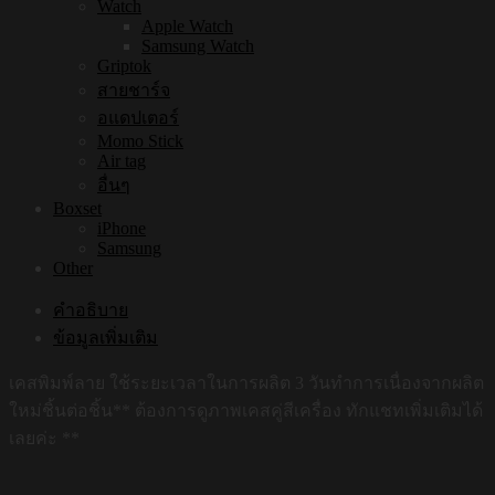
Watch
Apple Watch
Samsung Watch
Griptok
สายชาร์จ
อแดปเตอร์
Momo Stick
Air tag
อื่นๆ
Boxset
iPhone
Samsung
Other
คำอธิบาย
ข้อมูลเพิ่มเติม
เคสพิมพ์ลาย ใช้ระยะเวลาในการผลิต 3 วันทำการเนื่องจากผลิต
ใหม่ชิ้นต่อชิ้น** ต้องการดูภาพเคสคู่สีเครื่อง ทักแชทเพิ่มเติมได้
เลยค่ะ **