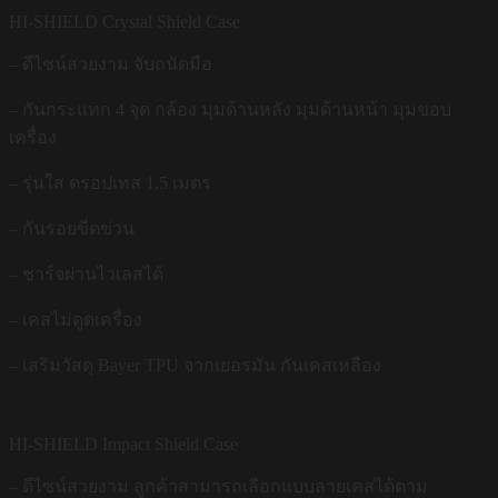
HI-SHIELD Crystal Shield Case
– ดีไซน์สวยงาม จับถนัดมือ
– กันกระแทก 4 จุด กล้อง มุมด้านหลัง มุมด้านหน้า มุมขอบ
เครื่อง
– รุ่นใส ดรอปเทส 1.5 เมตร
– กันรอยขีดข่วน
– ชาร์จผ่านไวเลสได้
– เคสไม่ดูดเครื่อง
– เสริมวัสดุ Bayer TPU จากเยอรมัน กันเคสเหลือง
HI-SHIELD Impact Shield Case
– ดีไซน์สวยงาม ลูกค้าสามารถเลือกแบบลายเคสได้ตาม