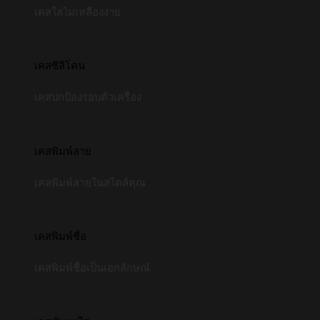
เคสใสไม่เหลืองง่าย
เคสซิลิโคน
เคสปกป้องรอบตัวเครื่อง
เคสพิมพ์ลาย
เคสพิมพ์ลายในสไตล์คุณ
เคสพิมพ์ชื่อ
เคสพิมพ์ชื่อเป็นเอกลักษณ์