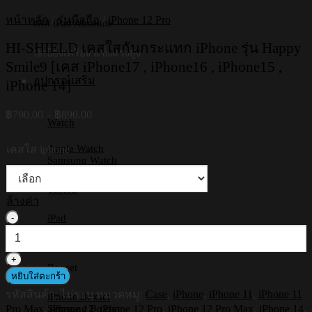
หน้าหลัก
/
รุ่นมือถือ
/
iPhone 12 Pro
เคส iPad Absolute
HI-SHIELD เคสใสกันกระแทก iPhone รุ่น Happy
ปกป้องเครื่อง แข็งแรงสูง
Smile9 [เคส iPhone17 , iPhone16 , iPhone15 ,
อุปกรณ์เสริม
iPhone 14]
Price
฿
790.00
–
฿
890.00
Watch
range:
฿790.00
Apple Watch
เคสใส iphone
through
Samsung Watch
฿890.00
Tablets
ล้างค่า
จำนวน
iPad
Samsung Tab
HI-
Huawei
SHIELD
เคส
Boxset
หยิบใส่ตะกร้า
ใส
รหัสสินค้า:
ไม่ระบุ
หมวดหมู่:
Case
,
iPhone
,
iPhone 11
,
iPhone 11
กัน
iPhone Boxset
Pro Max
,
iPhone 12
,
iPhone 12 Pro
,
iPhone 12 Pro Max
,
iPhone 14
,
Samsung Boxset