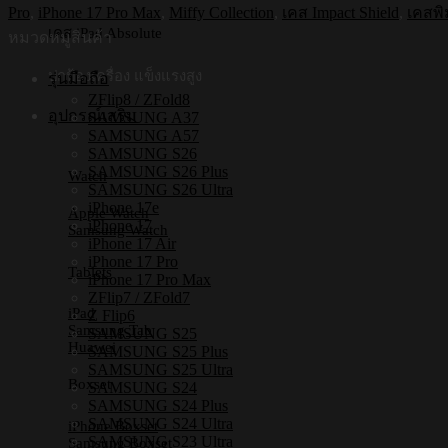
Pro
,
iPhone 17 Pro Max
,
Miffy Collection
,
เคส Impact Shield
,
เคสพิ
iPhone
เคส iPad Absolute
หมวดหมู่สินค้า
รุ่น
Miffy001
ปกป้องเครื่อง แข็งแรงสูง
รุ่นมือถือ
[เคส
ZFlip8 / ZFold8
iPhone17,iPhone16,iPhone15,iPhone14,iPhone13,iPhone12]
อุปกรณ์เสริม
SAMSUNG A37
ชิ้น
SAMSUNG A57
SAMSUNG S26
SAMSUNG S26 Plus
Watch
SAMSUNG S26 Ultra
iPhone 17e
Apple Watch
iPhone 17
Samsung Watch
iPhone 17 Air
iPhone 17 Pro
Tablets
iPhone 17 Pro Max
ZFlip7 / ZFold7
iPad
Z Flip6
Samsung Tab
SAMSUNG S25
Huawei
SAMSUNG S25 Plus
SAMSUNG S25 Ultra
Boxset
SAMSUNG S24
SAMSUNG S24 Plus
SAMSUNG S24 Ultra
iPhone Boxset
SAMSUNG S23 Ultra
Samsung Boxset