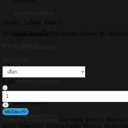
เคสซัมซุงใส
สวยนาน ไม่เหลืองง่าย
หน้าหลัก
/
รุ่นมือถือ
/
iPhone 14
HI-SHIELD เคสใสกันกระแทก iPhone รุ่น Miffy001
เคสซัมซุงพิมพ์ลาย
Price
฿
790.00
–
฿
890.00
รวดลายสวยในสไตล์คุณ
range:
฿790.00
เคสใส iphone
through
฿890.00
เคสซัมซุงพิมพ์ชื่อ
ล้างค่า
เอกลักษณ์ในแบบของคุณ
จำนวน
HI-
SHIELD
เคส iPad พิมพ์ลาย
เคส
หยิบใส่ตะกร้า
ใส
สวยในรูปแบบตัวคุณเอง
รหัสสินค้า:
ไม่ระบุ
หมวดหมู่:
Case
,
iPhone
,
iPhone 11
,
iPhone 11 
กัน
14 Plus
,
iPhone 14 Pro
,
iPhone 14 Pro Max
,
iPhone 15
,
iPhone 15 Pl
กระแทก