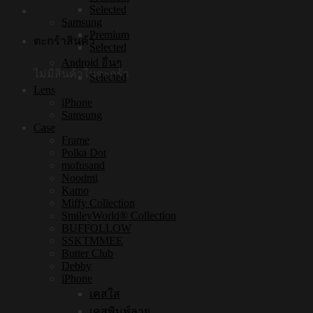
Selected
Samsung
Premium
ตะกร้าสินค้า
Selected
Android อื่นๆ
ไม่มีสินค้าในตะกร้า
Selected
Lens
iPhone
Samsung
Case
Frame
Polka Dot
mofusand
Noodmi
Kamo
Miffy Collection
SmileyWorld® Collection
BUFFOLLOW
SSKTMMEE
Butter Club
Debby
iPhone
เคสใส
เคสพิมพ์ลาย