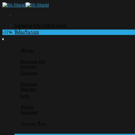
Skip
to
content
Samsung Flip Fold 8 Series
-11%
ฟิล์มกันรอย
iPhone
Premium
Selected
Samsung
Premium
Selected
Lens
iPhone
Samsung
Android อื่นๆ