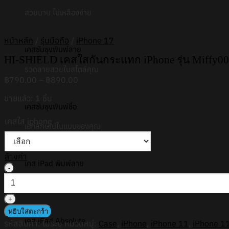
สวยนาน ไม่เหลืองง่าย
หน้าหลัก
/
รุ่นมือถือ
/
iPhone 17
เคสซัมซุงพิมพ์ลาย
HI-SHIELD เคสใสกันกระแทก iPhone รุ่น Miffy002
รวดลายสวยในสไตล์คุณ
Price
฿
790.00
–
฿
890.00
range:
ขายแล้ว: 1 ชิ้น
฿790.00
เคสซัมซุงพิมพ์ชื่อ
through
฿890.00
เคสใส iphone
เอกลักษณ์ในแบบของคุณ
ล้างค่า
เคส iPad พิมพ์ลาย
จำนวน
HI-
สวยในรูปแบบตัวคุณเอง
SHIELD
เคส
ใส
หยิบใส่ตะกร้า
กัน
เคส iPad Absolute
รหัสสินค้า:
ไม่ระบุ
หมวดหมู่:
Case
,
iPhone
,
iPhone 11
,
iPhone 1
กระแทก