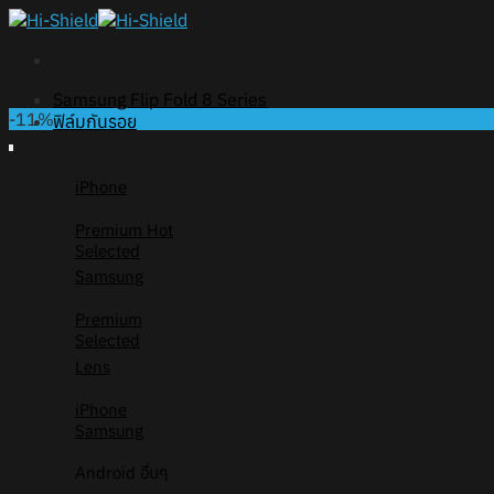
Skip
to
content
Samsung Flip Fold 8 Series
-11%
ฟิล์มกันรอย
iPhone
Premium
Selected
Samsung
Premium
Selected
Lens
iPhone
Samsung
Android อื่นๆ