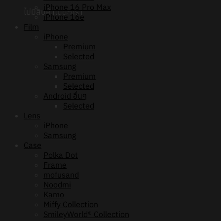
iPhone 16 Pro Max
ไม่มีสินค้าในตะกร้า
iPhone 16e
Film
iPhone
Premium
Selected
Samsung
Premium
Selected
Android อื่นๆ
Selected
Lens
iPhone
Samsung
Case
Polka Dot
Frame
mofusand
Noodmi
Kamo
Miffy Collection
SmileyWorld® Collection