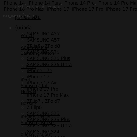
iPhone 14
,
iPhone 14 Plus
,
iPhone 14 Pro
,
iPhone 14 Pro Ma
iPhone
ปกป้องเครื่อง แข็งแรงสูง
iPhone 16 Pro Max
,
iPhone 17
,
iPhone 17 Pro
,
iPhone 17 Pr
รุ่น
หมวดหมู่สินค้า
อุปกรณ์เสริม
Miffy002
[เคส
รุ่นมือถือ
iPhone17,iPhone16,iPhone15,iPhone14,iPhone13,iPhone
SAMSUNG A37
Watch
ชิ้น
SAMSUNG A57
ZFlip8 / ZFold8
Apple Watch
SAMSUNG S26
Samsung Watch
SAMSUNG S26 Plus
SAMSUNG S26 Ultra
Tablets
iPhone 17e
iPhone 17
iPad
iPhone 17 Air
Samsung Tab
iPhone 17 Pro
Huawei
iPhone 17 Pro Max
ZFlip7 / ZFold7
Boxset
Z Flip6
SAMSUNG S25
iPhone Boxset
SAMSUNG S25 Plus
Samsung Boxset
SAMSUNG S25 Ultra
SAMSUNG S24
อุปกรณ์เสริมอื่นๆ