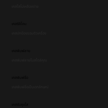
เคสใสไม่เหลืองง่าย
เคสซิลิโคน
เคสปกป้องรอบตัวเครื่อง
เคสพิมพ์ลาย
เคสพิมพ์ลายในสไตล์คุณ
เคสพิมพ์ชื่อ
เคสพิมพ์ชื่อเป็นเอกลักษณ์
เคสซัมซุงใส