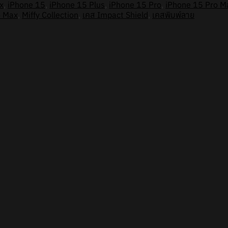
x
,
iPhone 15
,
iPhone 15 Plus
,
iPhone 15 Pro
,
iPhone 15 Pro M
o Max
,
Miffy Collection
,
เคส Impact Shield
,
เคสพิมพ์ลาย
12]