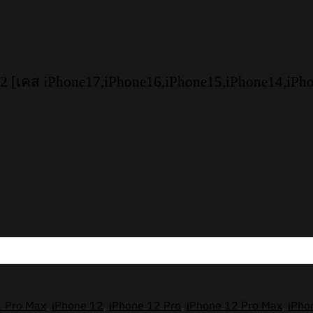
 [เคส iPhone17,iPhone16,iPhone15,iPhone14,iPh
1 Pro Max
,
iPhone 12
,
iPhone 12 Pro
,
iPhone 12 Pro Max
,
iPho