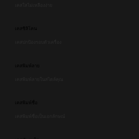
เคสใสไม่เหลืองง่าย
เคสซิลิโคน
เคสปกป้องรอบตัวเครื่อง
เคสพิมพ์ลาย
เคสพิมพ์ลายในสไตล์คุณ
เคสพิมพ์ชื่อ
เคสพิมพ์ชื่อเป็นเอกลักษณ์