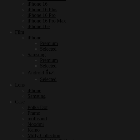
iPhone 16
iPhone 16 Plus
iPhone 16 Pro
iPhone 16 Pro Max
iPhone 16e
Film
iPhone
Premium
Selected
Samsung
Premium
Selected
Android อื่นๆ
Selected
Lens
iPhone
Samsung
Case
Polka Dot
Frame
mofusand
Noodmi
Kamo
Miffy Collection