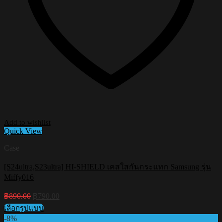
Add to wishlist
Quick View
Case
[S24ultra,S23ultra] HI-SHIELD เคสใสกันกระแทก Samsung รุ่น
Miffy016
Original
Current
฿
890.00
฿
790.00
price
price
เลือกรูปแบบ
was:
is:
This
-8%