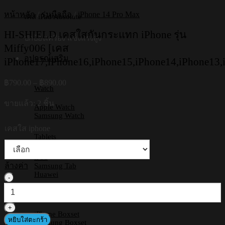
หน้าหลัก
/
รุ่นมือถือ
/
iPhone 14 Pro Max
เคส iPad Absolute
HI-SHIELD เคสใสกันกระแทก iPhone รุ่น
ปกป้องเครื่อง แข็งแรงสูง
Miffy006 [เคส
อุปกรณ์เสริม
iPhone17,iPhone16,iPhone15,iPhone14,iPhone13,
Price
฿
790.00
–
฿
890.00
Watch
range:
฿790.00
ขายแล้ว: 2 ชิ้น
Apple Watch
through
Samsung Watch
฿890.00
เคสใส iphone
Tablets
iPad
ล้างค่า
Samsung Tab
Huawei
จำนวน
HI-
Boxset
SHIELD
เคส
iPhone Boxset
หยิบใส่ตะกร้า
ใส
Samsung Boxset