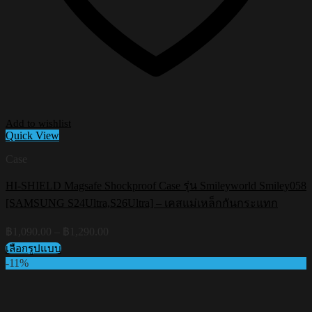
Add to wishlist
Quick View
Case
HI-SHIELD Magsafe Shockproof Case รุ่น Smileyworld Smiley058
[SAMSUNG S24Ultra,S26Ultra] – เคสแม่เหล็กกันกระแทก
Price
฿
1,090.00
–
฿
1,290.00
range:
เลือกรูปแบบ
฿1,090.00
This
-11%
through
product
฿1,290.00
has
multiple