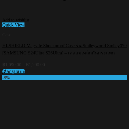
Add to wishlist
Quick View
Case
HI-SHIELD Magsafe Shockproof Case รุ่น Smileyworld Smiley059
[SAMSUNG S24Ultra,S26Ultra] – เคสแม่เหล็กกันกระแทก
Price
฿
1,090.00
–
฿
1,290.00
range:
เลือกรูปแบบ
฿1,090.00
This
-8%
through
product
฿1,290.00
has
multiple
variants.
The
options
may
be
chosen