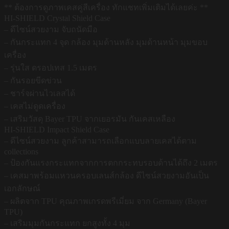
** ต้องการดูภาพเคสคู่สีเครื่อง ทักแชทเพิ่มเติมได้เลยค่ะ **
HI-SHIELD Crystal Shield Case
– ดีไซน์สวยงาม จับถนัดมือ
– กันกระแทก 4 จุด กล้อง มุมด้านหลัง มุมด้านหน้า มุมขอบ
เครื่อง
– รุ่นใส ดรอปเทส 1.5 เมตร
– กันรอยขีดข่วน
– ชาร์จผ่านไวเลสได้
– เคสไม่ดูดเครื่อง
– เสริมวัสดุ Bayer TPU จากเยอรมัน กันเคสเหลือง
HI-SHIELD Impact Shield Case
– ดีไซน์สวยงาม ลูกค้าสามารถเลือกแบบลายเคสได้ตาม
collections
– ป้องกันแรงกระแทกจากการตกกระทบรอบด้านได้ถึง 2 เมตร
– เคสมาพร้อมแหวนครอบเลนส์กล้อง ดีไซน์สวยงามอันเป็น
เอกลักษณ์
– ผลิตจาก TPU คุณภาพเกรดพรีเมี่ยม จาก Germany (Bayer
TPU)
– เสริมมุมกันกระแทก ยกสูงทั้ง 4 มุม