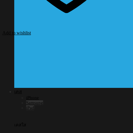
Add to wishlist
เคส
iPhone
Samsung
iPad
เคสใส