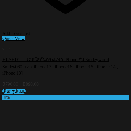
Add to wishlist
Quick View
Case
HI-SHIELD เคสใสกันกระแทก iPhone รุ่น Smileyworld
Smiley060 [เคส iPhone17 , iPhone16 , iPhone15 , iPhone 14 ,
iPhone 13]
Price
฿
790.00
–
฿
890.00
range:
เลือกรูปแบบ
฿790.00
This
-8%
through
product
฿890.00
has
multiple
variants.
The
options