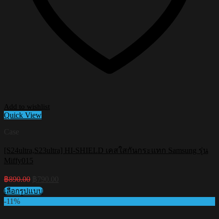
Add to wishlist
Quick View
Case
[S24ultra,S23ultra] HI-SHIELD เคสใสกันกระแทก Samsung รุ่น
Miffy015
Original
Current
฿
890.00
฿
790.00
price
price
เลือกรูปแบบ
was:
is:
This
-11%
฿890.00.
฿790.00.
product
has