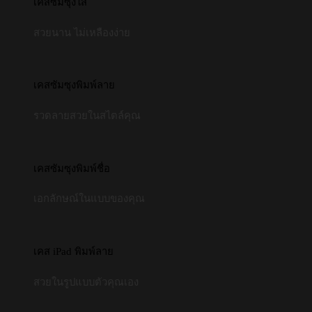
เคสซัมซุงใส
สวยนาน ไม่เหลืองง่าย
เคสซัมซุงพิมพ์ลาย
รวดลายสวยในสไตล์คุณ
เคสซัมซุงพิมพ์ชื่อ
เอกลักษณ์ในแบบของคุณ
เคส iPad พิมพ์ลาย
สวยในรูปแบบตัวคุณเอง