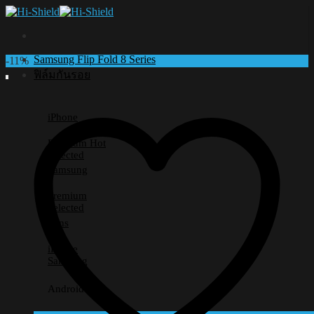
Skip
to
content
Samsung Flip Fold 8 Series
-11%
ฟิล์มกันรอย
iPhone
Premium
Selected
Samsung
Premium
Selected
Lens
iPhone
Samsung
Android อื่นๆ