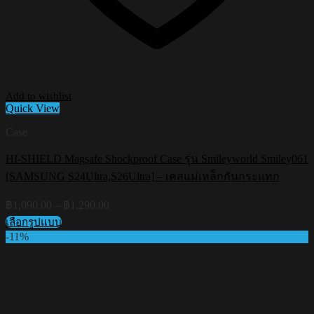
Add to wishlist
Quick View
Case
HI-SHIELD Magsafe Shockproof Case รุ่น Smileyworld Smiley061
[SAMSUNG S24Ultra,S26Ultra] – เคสแม่เหล็กกันกระแทก
Price
฿
1,090.00
–
฿
1,290.00
range:
เลือกรูปแบบ
฿1,090.00
This
-11%
through
product
฿1,290.00
has
multiple
variants.
The
options