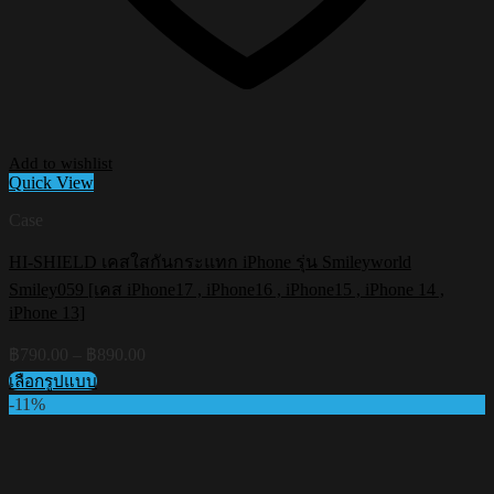
Add to wishlist
Quick View
Case
HI-SHIELD เคสใสกันกระแทก iPhone รุ่น Smileyworld
Smiley059 [เคส iPhone17 , iPhone16 , iPhone15 , iPhone 14 ,
iPhone 13]
Price
฿
790.00
–
฿
890.00
range:
เลือกรูปแบบ
฿790.00
This
-11%
through
product
฿890.00
has
multiple
variants.