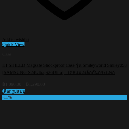
Add to wishlist
Quick View
Case
HI-SHIELD Magsafe Shockproof Case รุ่น Smileyworld Smiley058
[SAMSUNG S24Ultra,S26Ultra] – เคสแม่เหล็กกันกระแทก
Price
฿
1,090.00
–
฿
1,290.00
range:
เลือกรูปแบบ
฿1,090.00
This
-11%
through
product
฿1,290.00
has
multiple
variants.
The
options