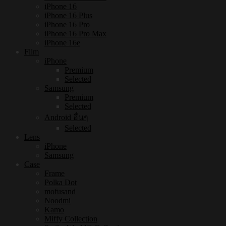
iPhone 16
iPhone 16 Plus
iPhone 16 Pro
iPhone 16 Pro Max
iPhone 16e
Film
iPhone
Premium
Selected
Samsung
Premium
Selected
Android อื่นๆ
Selected
Lens
iPhone
Samsung
Case
Frame
Polka Dot
mofusand
Noodmi
Kamo
Miffy Collection