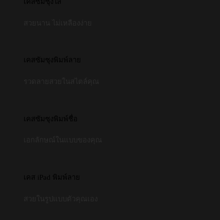
เคสซัมซุงใส
สวยนาน ไม่เหลืองง่าย
เคสซัมซุงพิมพ์ลาย
รวดลายสวยในสไตล์คุณ
เคสซัมซุงพิมพ์ชื่อ
เอกลักษณ์ในแบบของคุณ
เคส iPad พิมพ์ลาย
สวยในรูปแบบตัวคุณเอง