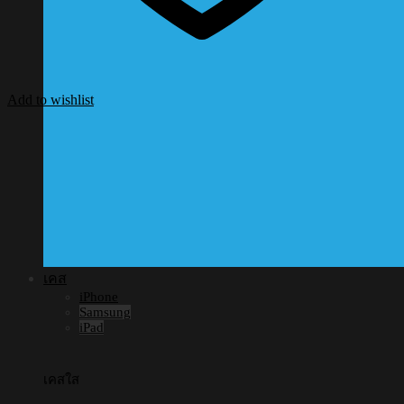
Add to wishlist
เคส
iPhone
Samsung
iPad
เคสใส