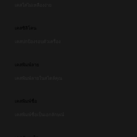
เคสใสไม่เหลืองง่าย
เคสซิลิโคน
เคสปกป้องรอบตัวเครื่อง
เคสพิมพ์ลาย
เคสพิมพ์ลายในสไตล์คุณ
เคสพิมพ์ชื่อ
เคสพิมพ์ชื่อเป็นเอกลักษณ์