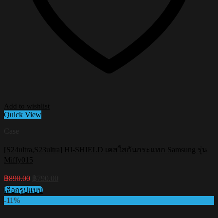
Add to wishlist
Quick View
Case
[S24ultra,S23ultra] HI-SHIELD เคสใสกันกระแทก Samsung รุ่น
Miffy015
Original
Current
฿
890.00
฿
790.00
price
price
เลือกรูปแบบ
was:
is:
This
-11%
฿890.00.
฿790.00.
product
has