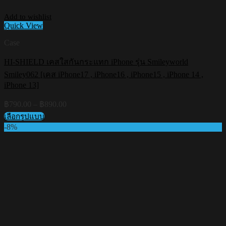
Add to wishlist
Quick View
Case
HI-SHIELD เคสใสกันกระแทก iPhone รุ่น Smileyworld
Smiley062 [เคส iPhone17 , iPhone16 , iPhone15 , iPhone 14 ,
iPhone 13]
Price
฿
790.00
–
฿
890.00
range:
เลือกรูปแบบ
฿790.00
This
-8%
through
product
฿890.00
has
multiple
variants.
The
options
may
be
chosen
on