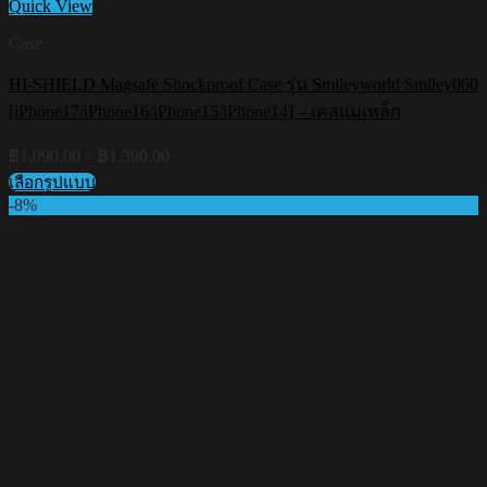
Quick View
Case
HI-SHIELD Magsafe Shockproof Case รุ่น Smileyworld Smiley060
[iPhone17/iPhone16/iPhone15/iPhone14] – เคสแม่เหล็ก
Price
฿
1,090.00
–
฿
1,390.00
range:
เลือกรูปแบบ
฿1,090.00
This
-8%
through
product
฿1,390.00
has
multiple
variants.
The
options
may
be
chosen
on
the
product
page