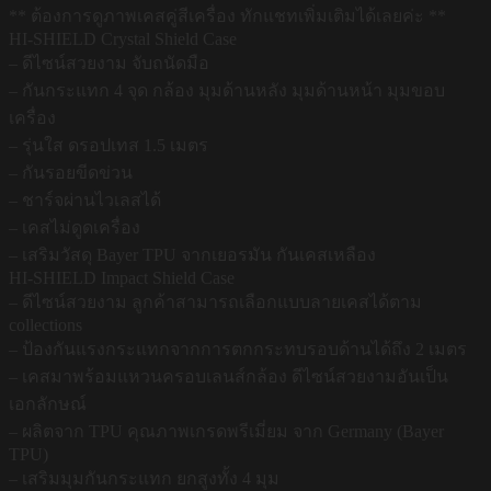
** ต้องการดูภาพเคสคู่สีเครื่อง ทักแชทเพิ่มเติมได้เลยค่ะ **
HI-SHIELD Crystal Shield Case
– ดีไซน์สวยงาม จับถนัดมือ
– กันกระแทก 4 จุด กล้อง มุมด้านหลัง มุมด้านหน้า มุมขอบ
เครื่อง
– รุ่นใส ดรอปเทส 1.5 เมตร
– กันรอยขีดข่วน
– ชาร์จผ่านไวเลสได้
– เคสไม่ดูดเครื่อง
– เสริมวัสดุ Bayer TPU จากเยอรมัน กันเคสเหลือง
HI-SHIELD Impact Shield Case
– ดีไซน์สวยงาม ลูกค้าสามารถเลือกแบบลายเคสได้ตาม
collections
– ป้องกันแรงกระแทกจากการตกกระทบรอบด้านได้ถึง 2 เมตร
– เคสมาพร้อมแหวนครอบเลนส์กล้อง ดีไซน์สวยงามอันเป็น
เอกลักษณ์
– ผลิตจาก TPU คุณภาพเกรดพรีเมี่ยม จาก Germany (Bayer
TPU)
– เสริมมุมกันกระแทก ยกสูงทั้ง 4 มุม