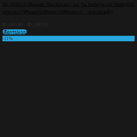
HI-SHIELD Magsafe Shockproof Case รุ่น Smileyworld Smiley059
[iPhone17/iPhone16/iPhone15/iPhone14] – เคสแม่เหล็ก
Price
฿
1,090.00
–
฿
1,390.00
range:
เลือกรูปแบบ
฿1,090.00
This
-11%
through
product
฿1,390.00
has
multiple
variants.
The
options
may
be
chosen
on
the
product
page