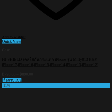
Add to wishlist
Quick View
Case
HI-SHIELD เคสใสกันกระแทก iPhone รุ่น Miffy013 [เคส
iPhone17,iPhone16,iPhone15,iPhone14,iPhone13,iPhone12]
Price
฿
790.00
–
฿
890.00
range:
เลือกรูปแบบ
฿790.00
This
-11%
through
product
฿890.00
has
multiple
variants.
The