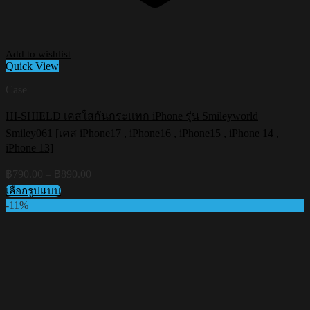
Add to wishlist
Quick View
Case
HI-SHIELD เคสใสกันกระแทก iPhone รุ่น Smileyworld
Smiley061 [เคส iPhone17 , iPhone16 , iPhone15 , iPhone 14 ,
iPhone 13]
Price
฿
790.00
–
฿
890.00
range:
เลือกรูปแบบ
฿790.00
This
-11%
through
product
฿890.00
has
multiple
variants.
The
options
may
be