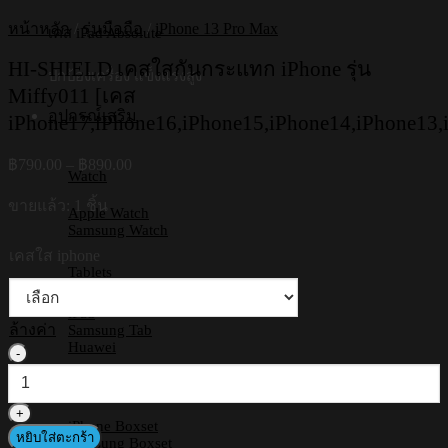
หน้าหลัก
/
รุ่นมือถือ
/
iPhone 13 Pro Max
เคส iPad Absolute
HI-SHIELD เคสใสกันกระแทก iPhone รุ่น
ปกป้องเครื่อง แข็งแรงสูง
Miffy011 [เคส
อุปกรณ์เสริม
iPhone17,iPhone16,iPhone15,iPhone14,iPhone13,
Price
฿
790.00
–
฿
890.00
Watch
range:
฿790.00
ขายแล้ว: 1 ชิ้น
Apple Watch
through
Samsung Watch
฿890.00
เคสใส iphone
Tablets
iPad
ล้างค่า
Samsung Tab
Huawei
จำนวน
HI-
Boxset
SHIELD
เคส
iPhone Boxset
หยิบใส่ตะกร้า
ใส
Samsung Boxset