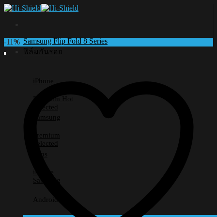
Skip
to
content
Samsung Flip Fold 8 Series
-11%
ฟิล์มกันรอย
iPhone
Premium
Selected
Samsung
Premium
Selected
Lens
iPhone
Samsung
Android อื่นๆ