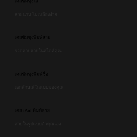
เคสซัมซุงใส
สวยนาน ไม่เหลืองง่าย
เคสซัมซุงพิมพ์ลาย
รวดลายสวยในสไตล์คุณ
เคสซัมซุงพิมพ์ชื่อ
เอกลักษณ์ในแบบของคุณ
เคส iPad พิมพ์ลาย
สวยในรูปแบบตัวคุณเอง