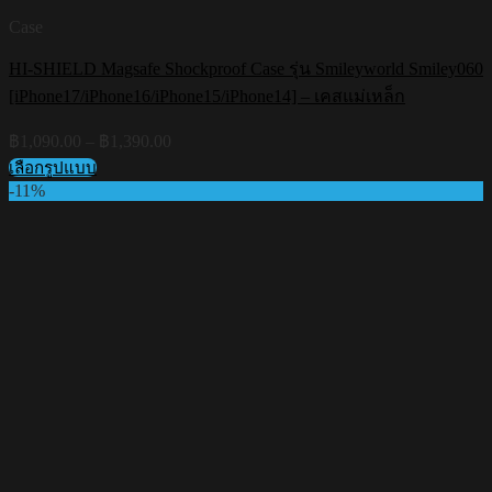
Case
HI-SHIELD Magsafe Shockproof Case รุ่น Smileyworld Smiley060
[iPhone17/iPhone16/iPhone15/iPhone14] – เคสแม่เหล็ก
Price
฿
1,090.00
–
฿
1,390.00
range:
เลือกรูปแบบ
฿1,090.00
This
-11%
through
product
฿1,390.00
has
multiple
variants.
The
options
may
be
chosen
on
the
product
page