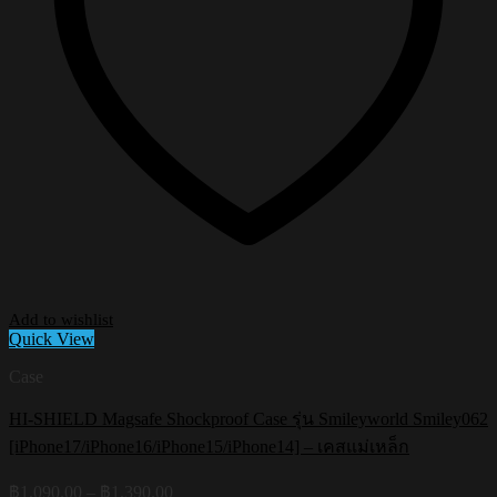
Add to wishlist
Quick View
Case
HI-SHIELD Magsafe Shockproof Case รุ่น Smileyworld Smiley062
[iPhone17/iPhone16/iPhone15/iPhone14] – เคสแม่เหล็ก
Price
฿
1,090.00
–
฿
1,390.00