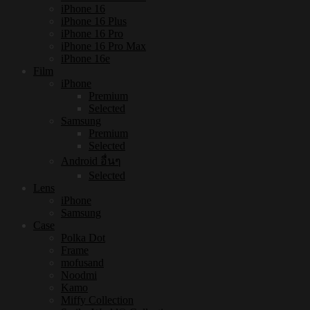
iPhone 16
iPhone 16 Plus
iPhone 16 Pro
iPhone 16 Pro Max
iPhone 16e
Film
iPhone
Premium
Selected
Samsung
Premium
Selected
Android อื่นๆ
Selected
Lens
iPhone
Samsung
Case
Polka Dot
Frame
mofusand
Noodmi
Kamo
Miffy Collection