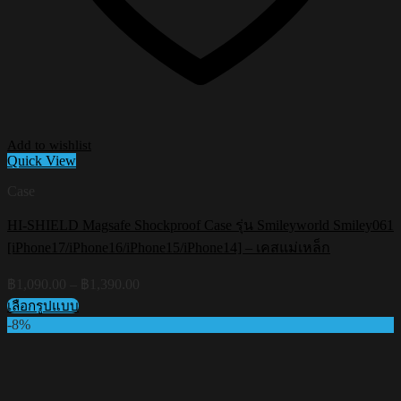
Add to wishlist
Quick View
Case
HI-SHIELD Magsafe Shockproof Case รุ่น Smileyworld Smiley061
[iPhone17/iPhone16/iPhone15/iPhone14] – เคสแม่เหล็ก
Price
฿
1,090.00
–
฿
1,390.00
range:
เลือกรูปแบบ
฿1,090.00
This
-8%
through
product
฿1,390.00
has
multiple
variants.