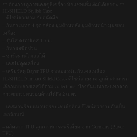
** ต้องการดูภาพเคสคู่สีเครื่อง ทักแชทเพิ่มเติมได้เลยค่ะ **
HI-SHIELD Stylish Case
– ดีไซน์สวยงาม จับถนัดมือ
– กันกระแทก 4 จุด กล้อง มุมด้านหลัง มุมด้านหน้า มุมขอบ
เครื่อง
– รุ่นใส ดรอปเทส 1.5 ม.
– กันรอยขีดข่วน
– ชาร์จผ่านไวเลสได้
– เคสไม่ดูดเครื่อง
– เสริมวัสดุ Bayer TPU จากเยอรมัน กันเคสเหลือง
HI-SHIELD Impact Shield Case- ดีไซน์สวยงาม ลูกค้าสามารถ
เลือกแบบลายเคสได้ตาม collections- ป้องกันแรงกระแทกจาก
การตกกระทบรอบด้านได้ถึง 2 เมตร
– เคสมาพร้อมแหวนครอบเลนส์กล้อง ดีไซน์สวยงามอันเป็น
เอกลักษณ์
– ผลิตจาก TPU คุณภาพเกรดพรีเมี่ยม จาก Germany (Bayer
TPU)