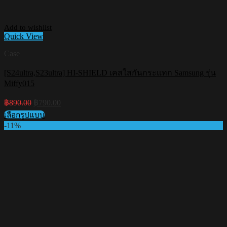
Add to wishlist
Quick View
Case
[S24ultra,S23ultra] HI-SHIELD เคสใสกันกระแทก Samsung รุ่น
Miffy015
Original
Current
฿
890.00
฿
790.00
price
price
เลือกรูปแบบ
was:
is:
This
-11%
฿890.00.
฿790.00.
product
has
multiple
variants.
The
options
may
be
chosen
on
the