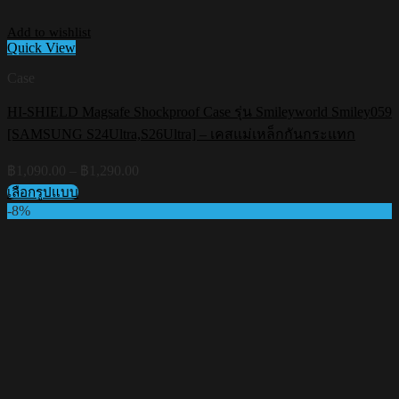
Add to wishlist
Quick View
Case
HI-SHIELD Magsafe Shockproof Case รุ่น Smileyworld Smiley059
[SAMSUNG S24Ultra,S26Ultra] – เคสแม่เหล็กกันกระแทก
Price
฿
1,090.00
–
฿
1,290.00
range:
เลือกรูปแบบ
฿1,090.00
This
-8%
through
product
฿1,290.00
has
multiple
variants.
The
options
may
be
chosen
on
the