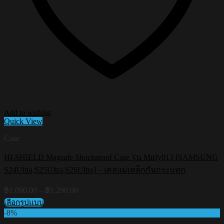
Add to wishlist
Quick View
Case
HI-SHIELD Magsafe Shockproof Case รุ่น Miffy013 [SAMSUNG
S24Ultra,S25Ultra,S26Ultra] – เคสแม่เหล็กกันกระแทก
Price
฿
1,090.00
–
฿
1,290.00
range:
เลือกรูปแบบ
฿1,090.00
This
-8%
through
product