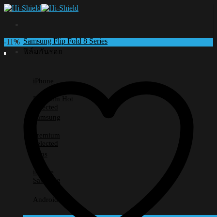
Skip
to
content
Samsung Flip Fold 8 Series
-11%
ฟิล์มกันรอย
iPhone
Premium
Selected
Samsung
Premium
Selected
Lens
iPhone
Samsung
Android อื่นๆ