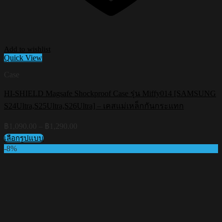
Add to wishlist
Quick View
Case
HI-SHIELD Magsafe Shockproof Case รุ่น Miffy014 [SAMSUNG
S24Ultra,S25Ultra,S26Ultra] – เคสแม่เหล็กกันกระแทก
Price
฿
1,090.00
–
฿
1,290.00
range:
เลือกรูปแบบ
฿1,090.00
This
-8%
through
product
฿1,290.00
has
multiple
variants.
The
options
may
be