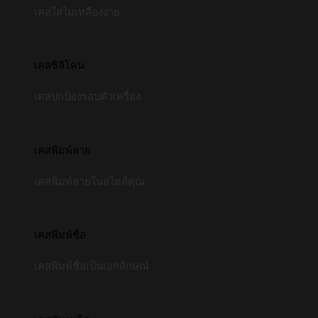
เคสใสไม่เหลืองง่าย
เคสซิลิโคน
เคสปกป้องรอบตัวเครื่อง
เคสพิมพ์ลาย
เคสพิมพ์ลายในสไตล์คุณ
เคสพิมพ์ชื่อ
เคสพิมพ์ชื่อเป็นเอกลักษณ์