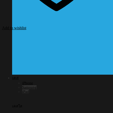
Add to wishlist
เคส
iPhone
Samsung
iPad
เคสใส