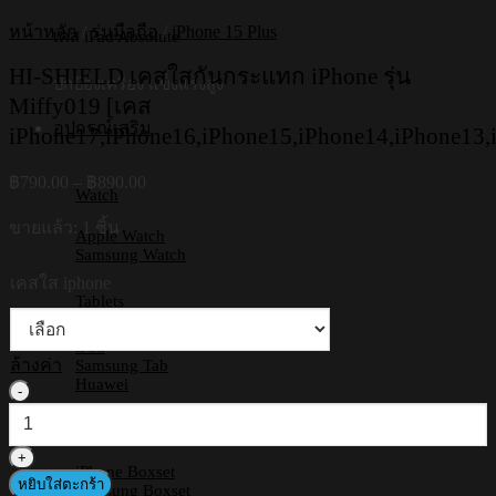
หน้าหลัก
/
รุ่นมือถือ
/
iPhone 15 Plus
เคส iPad Absolute
HI-SHIELD เคสใสกันกระแทก iPhone รุ่น
ปกป้องเครื่อง แข็งแรงสูง
Miffy019 [เคส
อุปกรณ์เสริม
iPhone17,iPhone16,iPhone15,iPhone14,iPhone13,
Price
฿
790.00
–
฿
890.00
Watch
range:
฿790.00
ขายแล้ว: 1 ชิ้น
Apple Watch
through
Samsung Watch
฿890.00
เคสใส iphone
Tablets
iPad
ล้างค่า
Samsung Tab
Huawei
จำนวน
HI-
Boxset
SHIELD
เคส
iPhone Boxset
หยิบใส่ตะกร้า
ใส
Samsung Boxset