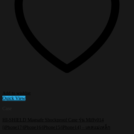
Add to wishlist
Quick View
Case
HI-SHIELD Magsafe Shockproof Case รุ่น Miffy014
[iPhone17/iPhone16/iPhone15/iPhone14] – เคสแม่เหล็ก