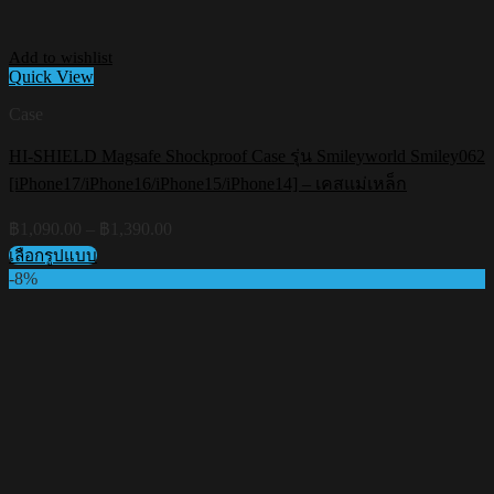
Add to wishlist
Quick View
Case
HI-SHIELD Magsafe Shockproof Case รุ่น Smileyworld Smiley062
[iPhone17/iPhone16/iPhone15/iPhone14] – เคสแม่เหล็ก
Price
฿
1,090.00
–
฿
1,390.00
range:
เลือกรูปแบบ
฿1,090.00
This
-8%
through
product
฿1,390.00
has
multiple
variants.
The
options
may
be
chosen
on