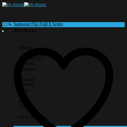
Skip
to
content
Samsung Flip Fold 8 Series
-11%
ฟิล์มกันรอย
iPhone
Premium
Selected
Samsung
Premium
Selected
Lens
iPhone
Samsung
Android อื่นๆ