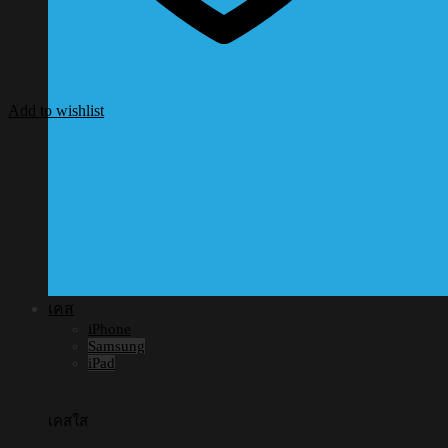
Add to wishlist
เคส
iPhone
Samsung
iPad
เคสใส