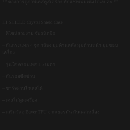
** ต้องการดูภาพเคสคู่สีเครื่อง ทักแชทเพิ่มเติมได้เลยค่ะ **
HI-SHIELD Crystal Shield Case
– ดีไซน์สวยงาม จับถนัดมือ
– กันกระแทก 4 จุด กล้อง มุมด้านหลัง มุมด้านหน้า มุมขอบ
เครื่อง
– รุ่นใส ดรอปเทส 1.5 เมตร
– กันรอยขีดข่วน
– ชาร์จผ่านไวเลสได้
– เคสไม่ดูดเครื่อง
– เสริมวัสดุ Bayer TPU จากเยอรมัน กันเคสเหลือง