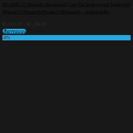
HI-SHIELD Magsafe Shockproof Case รุ่น Smileyworld Smiley059
[iPhone17/iPhone16/iPhone15/iPhone14] – เคสแม่เหล็ก
Price
฿
1,090.00
–
฿
1,390.00
range:
เลือกรูปแบบ
฿1,090.00
This
-8%
through
product
฿1,390.00
has
multiple
variants.
The
options
may
be
chosen
on
the
product
page