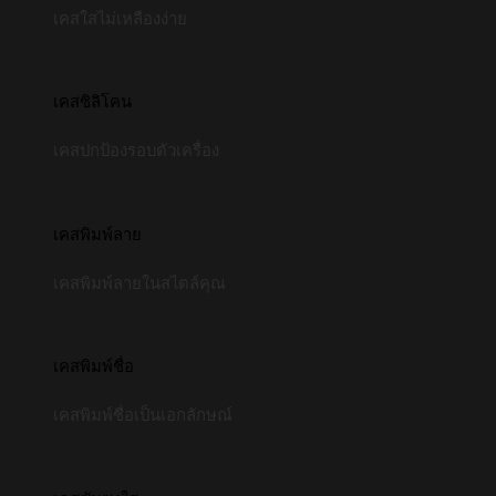
เคสใสไม่เหลืองง่าย
เคสซิลิโคน
เคสปกป้องรอบตัวเครื่อง
เคสพิมพ์ลาย
เคสพิมพ์ลายในสไตล์คุณ
เคสพิมพ์ชื่อ
เคสพิมพ์ชื่อเป็นเอกลักษณ์