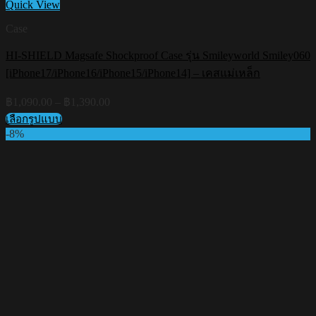
Quick View
Case
HI-SHIELD Magsafe Shockproof Case รุ่น Smileyworld Smiley060
[iPhone17/iPhone16/iPhone15/iPhone14] – เคสแม่เหล็ก
Price
฿
1,090.00
–
฿
1,390.00
range:
เลือกรูปแบบ
฿1,090.00
This
-8%
through
product
฿1,390.00
has
multiple
variants.
The
options
may
be
chosen
on
the
product
page