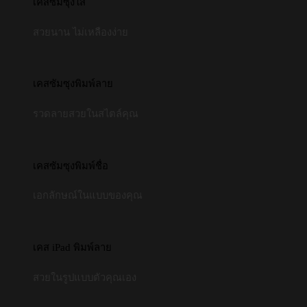
เคสซัมซุงใส
สวยนาน ไม่เหลืองง่าย
เคสซัมซุงพิมพ์ลาย
รวดลายสวยในสไตล์คุณ
เคสซัมซุงพิมพ์ชื่อ
เอกลักษณ์ในแบบของคุณ
เคส iPad พิมพ์ลาย
สวยในรูปแบบตัวคุณเอง