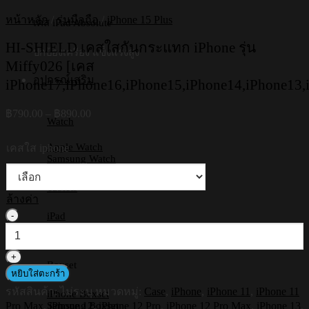
หน้าหลัก
/
รุ่นมือถือ
/
iPhone 15 Plus
เคส iPad Absolute
HI-SHIELD เคสใสกันกระแทก iPhone รุ่น
ปกป้องเครื่อง แข็งแรงสูง
Miffy026 [เคส
อุปกรณ์เสริม
iPhone17,iPhone16,iPhone15,iPhone14,iPhone13,
Price
฿
790.00
–
฿
890.00
Watch
range:
฿790.00
Apple Watch
เคสใส iphone
through
Samsung Watch
฿890.00
Tablets
ล้างค่า
จำนวน
iPad
Samsung Tab
HI-
Huawei
SHIELD
เคส
Boxset
หยิบใส่ตะกร้า
ใส
รหัสสินค้า:
ไม่ระบุ
หมวดหมู่:
Case
,
iPhone
,
iPhone 11
,
iPhone 11
กัน
iPhone Boxset
Pro Max
,
iPhone 12
,
iPhone 12 Pro
,
iPhone 12 Pro Max
,
iPhone 13
,
Samsung Boxset