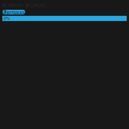
Price
฿
1,090.00
–
฿
1,290.00
range:
เลือกรูปแบบ
฿1,090.00
This
-8%
through
product
฿1,290.00
has
multiple
variants.
The
options
may
be
chosen
on
the
product
page