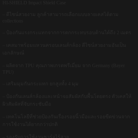
HI-SHIELD Impact Shield Case
– ดีไซน์สวยงาม ลูกค้าสามารถเลือกแบบลายเคสได้ตาม
collections
– ป้องกันแรงกระแทกจากการตกกระทบรอบด้านได้ถึง 2 เมตร
– เคสมาพร้อมแหวนครอบเลนส์กล้อง ดีไซน์สวยงามอันเป็น
เอกลักษณ์
– ผลิตจาก TPU คุณภาพเกรดพรีเมี่ยม จาก Germany (Bayer
TPU)
– เสริมมุมกันกระแทก ยกสูงทั้ง 4 มุม
– ป้องกันเลนส์กล้องและหน้าจอสัมผัสกับพื้นโดยตรง ตัวเคสให้
ผิวสัมผัสที่จับกระชับมือ
– เทคโนโลยีที่ช่วยป้องกันเรื่องรอยนิ้วมือและรอยขีดข่วนจาก
การใช้งานได้ยากกว่าปกติ
– รองรับการใช้งานชาร์จไร้สาย