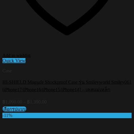
Add to wishlist
Quick View
Case
HI-SHIELD Magsafe Shockproof Case รุ่น Smileyworld Smiley061
[iPhone17/iPhone16/iPhone15/iPhone14] – เคสแม่เหล็ก
Price
฿
1,090.00
–
฿
1,390.00
range:
เลือกรูปแบบ
฿1,090.00
This
-11%
through
product
฿1,390.00
has
multiple