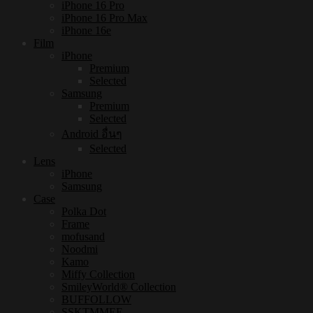
iPhone 16 Pro
iPhone 16 Pro Max
iPhone 16e
Film
iPhone
Premium
Selected
Samsung
Premium
Selected
Android อื่นๆ
Selected
Lens
iPhone
Samsung
Case
Polka Dot
Frame
mofusand
Noodmi
Kamo
Miffy Collection
SmileyWorld® Collection
BUFFOLLOW
SSKTMMEE