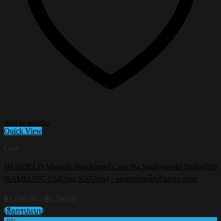
Add to wishlist
Quick View
Case
HI-SHIELD Magsafe Shockproof Case รุ่น Smileyworld Smiley059
[SAMSUNG S24Ultra,S26Ultra] – เคสแม่เหล็กกันกระแทก
Price
฿
1,090.00
–
฿
1,290.00
range:
เลือกรูปแบบ
฿1,090.00
This