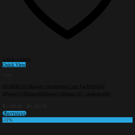
Add to wishlist
Quick View
Case
HI-SHIELD Magsafe Shockproof Case รุ่น Miffy014
[iPhone17/iPhone16/iPhone15/iPhone14] – เคสแม่เหล็ก
Price
฿
1,090.00
–
฿
1,290.00
range:
เลือกรูปแบบ
฿1,090.00
This
-11%
through
product
฿1,290.00
has