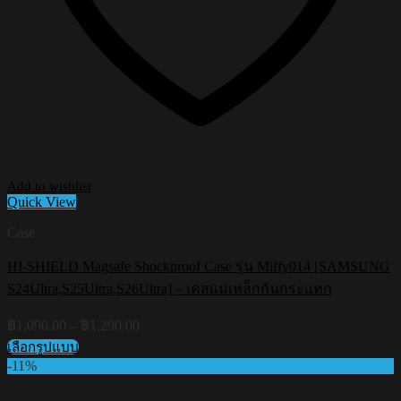
Add to wishlist
Quick View
Case
HI-SHIELD Magsafe Shockproof Case รุ่น Miffy014 [SAMSUNG
S24Ultra,S25Ultra,S26Ultra] – เคสแม่เหล็กกันกระแทก
Price
฿
1,090.00
–
฿
1,290.00
range:
เลือกรูปแบบ
฿1,090.00
This
-11%
through
product
฿1,290.00
has