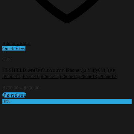
Add to wishlist
Quick View
Case
HI-SHIELD เคสใสกันกระแทก iPhone รุ่น Miffy014 [เคส
iPhone17,iPhone16,iPhone15,iPhone14,iPhone13,iPhone12]
Price
฿
790.00
–
฿
890.00
range:
เลือกรูปแบบ
฿790.00
This
-8%
through
product
฿890.00
has
multiple
variants.
The
options