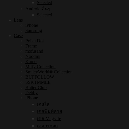
Selected
Android อื่นๆ
Selected
Lens
iPhone
Samsung
Case
Polka Dot
Frame
mofusand
Noodmi
Kamo
Miffy Collection
SmileyWorld® Collection
BUFFOLLOW
SSKTMMEE
Butter Club
Debby
iPhone
เคสใส
เคสพิมพ์ลาย
เคส Magsafe
เคสกระจก