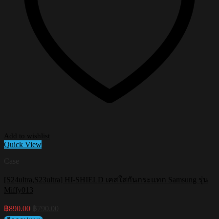
Add to wishlist
Quick View
Case
[S24ultra,S23ultra] HI-SHIELD เคสใสกันกระแทก Samsung รุ่น
Miffy013
Original
Current
฿
890.00
฿
790.00
price
price