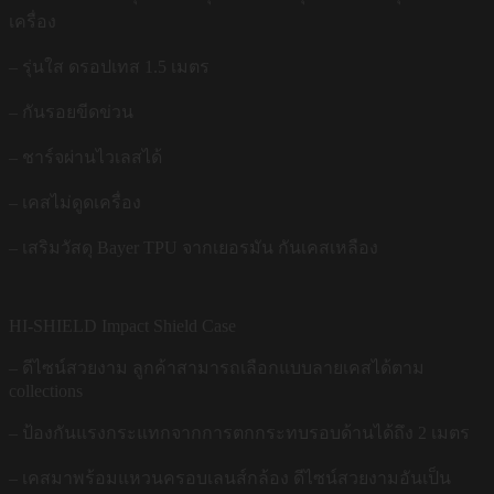
เครื่อง
– รุ่นใส ดรอปเทส 1.5 เมตร
– กันรอยขีดข่วน
– ชาร์จผ่านไวเลสได้
– เคสไม่ดูดเครื่อง
– เสริมวัสดุ Bayer TPU จากเยอรมัน กันเคสเหลือง
HI-SHIELD Impact Shield Case
– ดีไซน์สวยงาม ลูกค้าสามารถเลือกแบบลายเคสได้ตาม
collections
– ป้องกันแรงกระแทกจากการตกกระทบรอบด้านได้ถึง 2 เมตร
– เคสมาพร้อมแหวนครอบเลนส์กล้อง ดีไซน์สวยงามอันเป็น