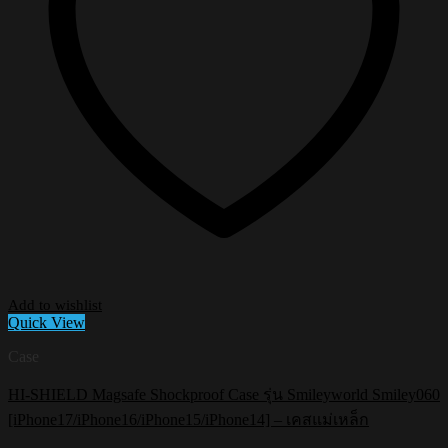
Add to wishlist
Quick View
Case
HI-SHIELD Magsafe Shockproof Case รุ่น Smileyworld Smiley060
[iPhone17/iPhone16/iPhone15/iPhone14] – เคสแม่เหล็ก