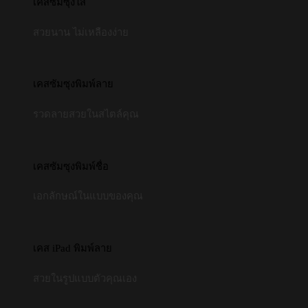
เคสซัมซุงใส
สวยนาน ไม่เหลืองง่าย
เคสซัมซุงพิมพ์ลาย
รวดลายสวยในสไตล์คุณ
เคสซัมซุงพิมพ์ชื่อ
เอกลักษณ์ในแบบของคุณ
เคส iPad พิมพ์ลาย
สวยในรูปแบบตัวคุณเอง