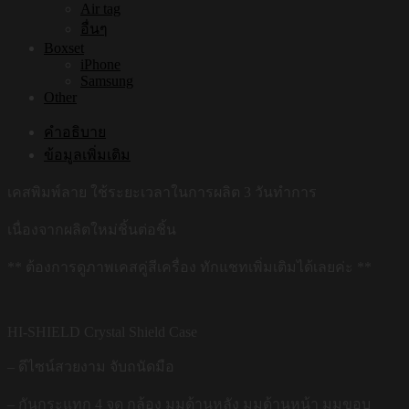
Air tag
อื่นๆ
Boxset
iPhone
Samsung
Other
คำอธิบาย
ข้อมูลเพิ่มเติม
เคสพิมพ์ลาย ใช้ระยะเวลาในการผลิต 3 วันทำการ
เนื่องจากผลิตใหม่ชิ้นต่อชิ้น
** ต้องการดูภาพเคสคู่สีเครื่อง ทักแชทเพิ่มเติมได้เลยค่ะ **
HI-SHIELD Crystal Shield Case
– ดีไซน์สวยงาม จับถนัดมือ
– กันกระแทก 4 จุด กล้อง มุมด้านหลัง มุมด้านหน้า มุมขอบ