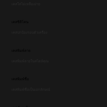
เคสใสไม่เหลืองง่าย
เคสซิลิโคน
เคสปกป้องรอบตัวเครื่อง
เคสพิมพ์ลาย
เคสพิมพ์ลายในสไตล์คุณ
เคสพิมพ์ชื่อ
เคสพิมพ์ชื่อเป็นเอกลักษณ์