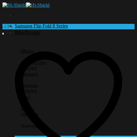
Skip
to
content
Samsung Flip Fold 8 Series
-13%
ฟิล์มกันรอย
iPhone
Premium
Selected
Samsung
Premium
Selected
Lens
iPhone
Samsung
Android อื่นๆ