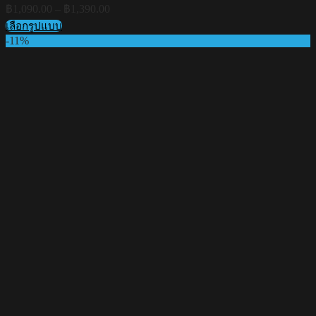
Price
฿
1,090.00
–
฿
1,390.00
range:
เลือกรูปแบบ
฿1,090.00
This
-11%
through
product
฿1,390.00
has
multiple
variants.
The
options
may
be
chosen
on
the
product
page